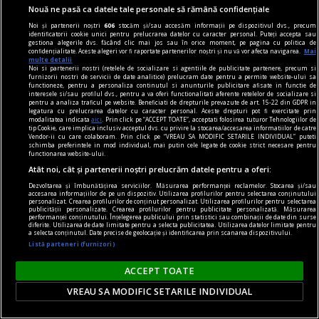
Nouă ne pasă ca datele tale personale să rămână confidențiale
Noi și partenerii noștri
606
stocăm și/sau accesăm informații pe dispozitivul dvs., precum
identificatorii cookie unici pentru prelucrarea datelor cu caracter personal. Puteți accepta sau
viața de capital
gestiona alegerile dvs. făcând clic mai jos sau în orice moment, pe pagina cu politica de
confidențialitate. Aceste alegeri vor fi raportate partenerilor noștri și nu vă vor afecta navigarea.
Mai
Cînd economia de piață s-a pierdut printre
multe detalii
Noi si partenerii nostri (retelele de socializare si agentiile de publicitate partenere, precum si
proteste
furnizorii nostri de servicii de date analitice) prelucram date pentru a permite website-ului sa
functioneze, pentru a personaliza continutul si anunturile publicitare afisate in functie de
Întrebarea este: pînă unde vor merge încălcările
interesele si/sau profilul dvs., pentru a va oferi functionalitati aferente retelelor de socializare si
pentru a analiza traficul pe website. Beneficiati de drepturile prevazute de art. 15-22 din GDPR in
principiilor economiei de piață și cele privind
legatura cu prelucrarea datelor cu caracter personal. Aceste drepturi pot fi exercitate prin
modalitatea indicata
aici
. Prin click pe “ACCEPT TOATE”, acceptati folosirea tuturor Tehnologiilor de
funcționarea Uniunii Europene?
tip Cookie, care implica inclusiv acceptul dvs. cu privire la stocarea/accesarea informatiilor de catre
Vendor-ii cu care colaboram. Prin click pe “VREAU SA MODIFIC SETARILE INDIVIDUAL” puteti
Constantin RUDNIŢCHI
schimba preferintele in mod individual, mai putin cele legate de cookie strict necesare pentru
functionarea website-ului.
Atât noi, cât și partenerii noștri prelucrăm datele pentru a oferi:
Dezvoltarea și îmbunătățirea serviciilor. Măsurarea performanței reclamelor. Stocarea și/sau
accesarea informațiilor de pe un dispozitiv. Utilizarea profilurilor pentru selectarea conținutului
personalizat. Crearea profilurilor de conținut personalizat. Utilizarea profilurilor pentru selectarea
publicității personalizate. Crearea profilurilor pentru publicitate personalizată. Măsurarea
performanței conținutului. Înțelegerea publicului prin statistici sau combinații de date din surse
diferite. Utilizarea de date limitate pentru a selecta publicitatea. Utilizarea datelor limitate pentru
a selecta conținutul. Date precise de geolocație și identificarea prin scanarea dispozitivului.
Listă parteneri (furnizori)
ACCEPT TOATE
VREAU SA MODIFIC SETARILE INDIVIDUAL