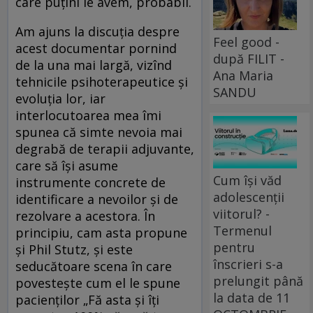
care puțini le avem, probabil.
Am ajuns la discuția despre
Feel good -
acest documentar pornind
după FILIT -
de la una mai largă, vizînd
Ana Maria
tehnicile psihoterapeutice și
SANDU
evoluția lor, iar
interlocutoarea mea îmi
spunea că simte nevoia mai
degrabă de terapii adjuvante,
care să își asume
Cum își văd
instrumente concrete de
adolescenții
identificare a nevoilor și de
viitorul? -
rezolvare a acestora. În
Termenul
principiu, cam asta propune
pentru
și Phil Stutz, și este
înscrieri s-a
seducătoare scena în care
prelungit până
povestește cum el le spune
la data de 11
pacienților „Fă asta și îți