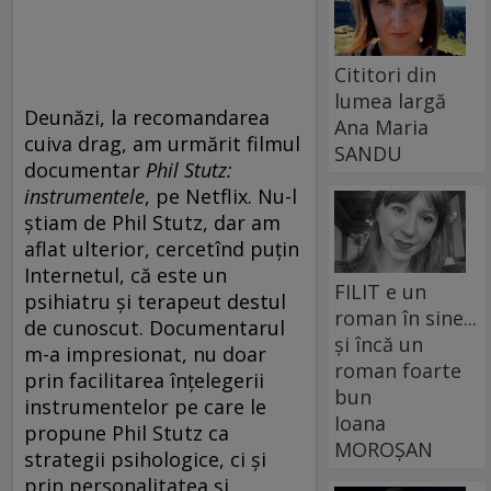
Cititori din
lumea largă
Deunăzi, la recomandarea
Ana Maria
cuiva drag, am urmărit filmul
SANDU
documentar
Phil Stutz:
instrumentele
, pe Netflix. Nu-l
știam de Phil Stutz, dar am
aflat ulterior, cercetînd puțin
Internetul, că este un
FILIT e un
psihiatru și terapeut destul
roman în sine...
de cunoscut. Documentarul
și încă un
m-a impresionat, nu doar
roman foarte
prin facilitarea înțelegerii
bun
instrumentelor pe care le
Ioana
propune Phil Stutz ca
MOROȘAN
strategii psihologice, ci și
prin personalitatea și