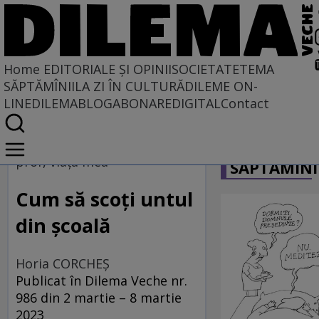
Home
EDITORIALE ȘI OPINII
SOCIETATE
TEMA
SĂPTĂMÎNII
LA ZI ÎN CULTURĂ
DILEME ON-
LINE
DILEMABLOG
ABONARE
DIGITAL
Contact
Home
CARICATU
EDITORIALE ȘI OPINII
prof, viața mea
SĂPTĂMÎNI
PE CE LUME TRĂIM
Cum să scoți untul
din școală
Horia CORCHEŞ
Publicat în Dilema Veche nr.
986 din 2 martie – 8 martie
2023