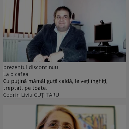
prezentul discontinuu
La o cafea
Cu puţină mămăliguţă caldă, le veţi înghiţi,
treptat, pe toate.
Codrin Liviu CUŢITARU