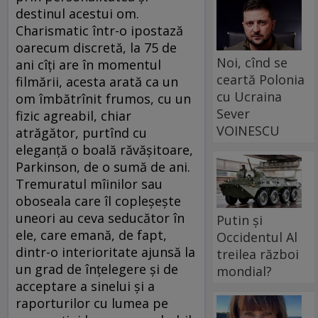
destinul acestui om.
Charismatic într-o ipostază
oarecum discretă, la 75 de
Noi, cînd se
ani cîți are în momentul
ceartă Polonia
filmării, acesta arată ca un
cu Ucraina
om îmbătrînit frumos, cu un
Sever
fizic agreabil, chiar
VOINESCU
atrăgător, purtînd cu
eleganță o boală răvășitoare,
Parkinson, de o sumă de ani.
Tremuratul mîinilor sau
oboseala care îl copleșește
uneori au ceva seducător în
Putin și
ele, care emană, de fapt,
Occidentul Al
dintr-o interioritate ajunsă la
treilea război
un grad de înțelegere și de
mondial?
acceptare a sinelui și a
raporturilor cu lumea pe