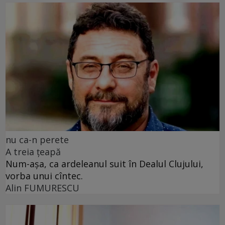
nu ca-n perete
A treia țeapă
Num-așa, ca ardeleanul suit în Dealul Clujului,
vorba unui cîntec.
Alin FUMURESCU