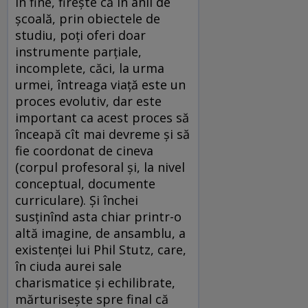
În fine, firește că în anii de
școală, prin obiectele de
studiu, poți oferi doar
instrumente parțiale,
incomplete, căci, la urma
urmei, întreaga viață este un
proces evolutiv, dar este
important ca acest proces să
înceapă cît mai devreme și să
fie coordonat de cineva
(corpul profesoral și, la nivel
conceptual, documente
curriculare). Și închei
susținînd asta chiar printr-o
altă imagine, de ansamblu, a
existenței lui Phil Stutz, care,
în ciuda aurei sale
charismatice și echilibrate,
mărturisește spre final că