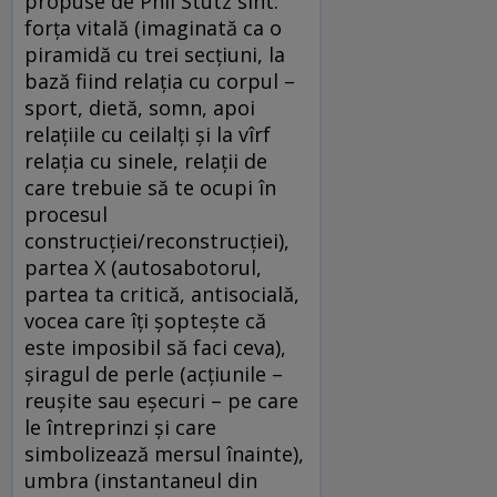
propuse de Phil Stutz sînt:
forța vitală (imaginată ca o
piramidă cu trei secțiuni, la
bază fiind relația cu corpul –
sport, dietă, somn, apoi
relațiile cu ceilalți și la vîrf
relația cu sinele, relații de
care trebuie să te ocupi în
procesul
construcției/reconstrucției),
partea X (autosabotorul,
partea ta critică, antisocială,
vocea care îți șoptește că
este imposibil să faci ceva),
șiragul de perle (acțiunile –
reușite sau eșecuri – pe care
le întreprinzi și care
simbolizează mersul înainte),
umbra (instantaneul din