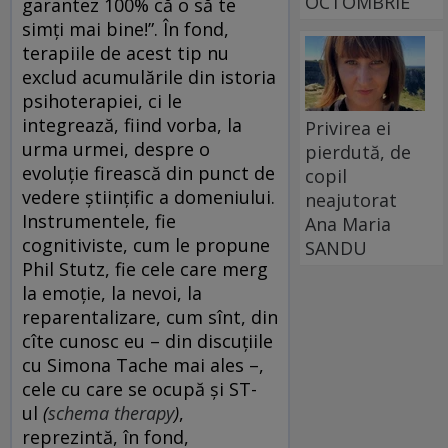
OCTOMBRIE
garantez 100% că o să te
simți mai bine!”. În fond,
terapiile de acest tip nu
exclud acumulările din istoria
psihoterapiei, ci le
integrează, fiind vorba, la
Privirea ei
urma urmei, despre o
pierdută, de
evoluție firească din punct de
copil
vedere științific a domeniului.
neajutorat
Instrumentele, fie
Ana Maria
cognitiviste, cum le propune
SANDU
Phil Stutz, fie cele care merg
la emoție, la nevoi, la
reparentalizare, cum sînt, din
cîte cunosc eu – din discuțiile
cu Simona Tache mai ales –,
cele cu care se ocupă și ST-
ul
(
schema therapy
)
,
reprezintă, în fond,