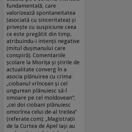
fundamentală, care
valorizează spontaneitatea
(asociată cu sinceritatea) și
privește cu suspiciune ceea
ce este pregătit din timp,
atribuindu-i intenții negative
(mitul dușmanului care
conspiră). Comentariile
școlare la Miorița şi știrile de
actualitate converg în a
asocia plănuirea cu crima:
„ciobanul vrîncean și cel
ungurean plănuiesc să-l
omoare pe cel moldovean”;
„cei doi ciobani plănuiesc
omorîrea celui de-al treilea”
(referate.com); „Magistrații
de la Curtea de Apel Iași au