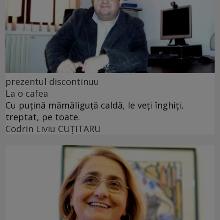
prezentul discontinuu
La o cafea
Cu puţină mămăliguţă caldă, le veţi înghiţi,
treptat, pe toate.
Codrin Liviu CUŢITARU