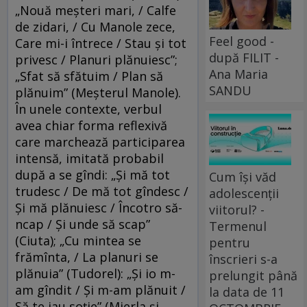
„Nouă meșteri mari, / Calfe
de zidari, / Cu Manole zece,
Feel good -
Care mi-i întrece / Stau și tot
după FILIT -
privesc / Planuri plănuiesc”;
Ana Maria
„Sfat să sfătuim / Plan să
SANDU
plănuim” (Meșterul Manole).
În unele contexte, verbul
avea chiar forma reflexivă
care marchează participarea
intensă, imitată probabil
după a se gîndi: „Şi mă tot
Cum își văd
trudesc / De mă tot gîndesc /
adolescenții
Şi mă plănuiesc / Încotro să-
viitorul? -
ncap / Şi unde să scap”
Termenul
(Ciuta); „Cu mintea se
pentru
frămînta, / La planuri se
înscrieri s-a
plănuia” (Tudorel): „Și io m-
prelungit până
am gîndit / Și m-am plănuit /
la data de 11
Să te iau soție” (Mierla și