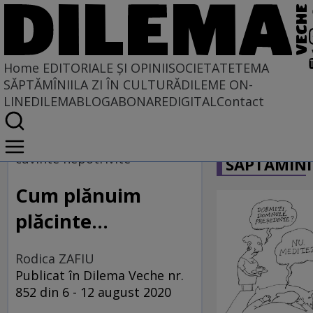
Home
EDITORIALE ȘI OPINII
SOCIETATE
TEMA
SĂPTĂMÎNII
LA ZI ÎN CULTURĂ
DILEME ON-
LINE
DILEMABLOG
ABONARE
DIGITAL
Contact
Home
CARICATU
EDITORIALE ȘI OPINII
cuvinte nepotrivite
SĂPTĂMÎNI
PE CE LUME TRĂIM
Cum plănuim
plăcinte...
Rodica ZAFIU
Publicat în Dilema Veche nr.
852 din 6 - 12 august 2020