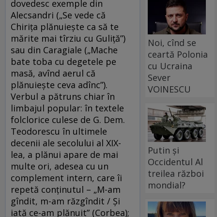
dovedesc exemple din
Alecsandri („Se vede că
Chirița plănuiește ca să te
mărite mai tîrziu cu Guliță”)
Noi, cînd se
sau din Caragiale („Mache
ceartă Polonia
bate toba cu degetele pe
cu Ucraina
masă, avînd aerul că
Sever
plănuieşte ceva adînc”).
VOINESCU
Verbul a pătruns chiar în
limbajul popular: în textele
folclorice culese de G. Dem.
Teodorescu în ultimele
decenii ale secolului al XIX-
Putin și
lea, a plănui apare de mai
Occidentul Al
multe ori, adesea cu un
treilea război
complement intern, care îi
mondial?
repetă conținutul – „M-am
gîndit, m-am răzgîndit / Și
iată ce-am plănuit” (Corbea);