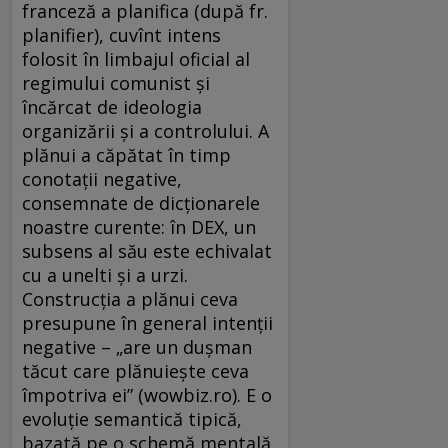
franceză a planifica (după fr.
planifier), cuvînt intens
folosit în limbajul oficial al
regimului comunist și
încărcat de ideologia
organizării și a controlului. A
plănui a căpătat în timp
conotații negative,
consemnate de dicționarele
noastre curente: în DEX, un
subsens al său este echivalat
cu a unelti şi a urzi.
Construcţia a plănui ceva
presupune în general intenţii
negative – „are un duşman
tăcut care plănuieşte ceva
împotriva ei” (wowbiz.ro). E o
evoluție semantică tipică,
bazată pe o schemă mentală