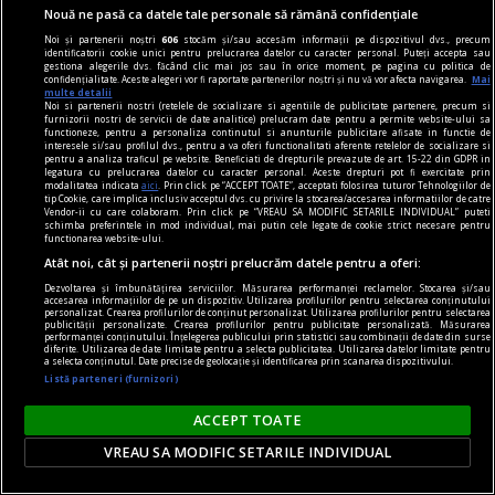
Nouă ne pasă ca datele tale personale să rămână confidențiale
pe negativitate, pe agresiune, pe obsesii strict
Noi și partenerii noștri
606
stocăm și/sau accesăm informații pe dispozitivul dvs., precum
individuale.
identificatorii cookie unici pentru prelucrarea datelor cu caracter personal. Puteți accepta sau
gestiona alegerile dvs. făcând clic mai jos sau în orice moment, pe pagina cu politica de
Andrei PLEŞU
confidențialitate. Aceste alegeri vor fi raportate partenerilor noștri și nu vă vor afecta navigarea.
Mai
multe detalii
Noi si partenerii nostri (retelele de socializare si agentiile de publicitate partenere, precum si
furnizorii nostri de servicii de date analitice) prelucram date pentru a permite website-ului sa
functioneze, pentru a personaliza continutul si anunturile publicitare afisate in functie de
interesele si/sau profilul dvs., pentru a va oferi functionalitati aferente retelelor de socializare si
pentru a analiza traficul pe website. Beneficiati de drepturile prevazute de art. 15-22 din GDPR in
legatura cu prelucrarea datelor cu caracter personal. Aceste drepturi pot fi exercitate prin
modalitatea indicata
aici
. Prin click pe “ACCEPT TOATE”, acceptati folosirea tuturor Tehnologiilor de
tip Cookie, care implica inclusiv acceptul dvs. cu privire la stocarea/accesarea informatiilor de catre
Vendor-ii cu care colaboram. Prin click pe “VREAU SA MODIFIC SETARILE INDIVIDUAL” puteti
schimba preferintele in mod individual, mai putin cele legate de cookie strict necesare pentru
functionarea website-ului.
Atât noi, cât și partenerii noștri prelucrăm datele pentru a oferi:
Dezvoltarea și îmbunătățirea serviciilor. Măsurarea performanței reclamelor. Stocarea și/sau
accesarea informațiilor de pe un dispozitiv. Utilizarea profilurilor pentru selectarea conținutului
personalizat. Crearea profilurilor de conținut personalizat. Utilizarea profilurilor pentru selectarea
publicității personalizate. Crearea profilurilor pentru publicitate personalizată. Măsurarea
performanței conținutului. Înțelegerea publicului prin statistici sau combinații de date din surse
diferite. Utilizarea de date limitate pentru a selecta publicitatea. Utilizarea datelor limitate pentru
a selecta conținutul. Date precise de geolocație și identificarea prin scanarea dispozitivului.
Listă parteneri (furnizori)
axa dus-întors
ACCEPT TOATE
Avram Iancu – 200
VREAU SA MODIFIC SETARILE INDIVIDUAL
Și totuși, posteritatea lui este impresionantă și