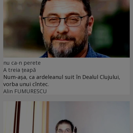
nu ca-n perete
A treia țeapă
Num-așa, ca ardeleanul suit în Dealul Clujului,
vorba unui cîntec.
Alin FUMURESCU