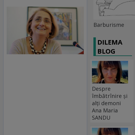
Barburisme
DILEMA
BLOG
Despre
îmbătrînire și
alți demoni
Ana Maria
SANDU