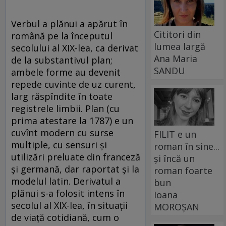
Verbul a plănui a apărut în
Cititori din
română pe la începutul
lumea largă
secolului al XIX-lea, ca derivat
Ana Maria
de la substantivul plan;
SANDU
ambele forme au devenit
repede cuvinte de uz curent,
larg răspîndite în toate
registrele limbii. Plan (cu
prima atestare la 1787) e un
cuvînt modern cu surse
FILIT e un
multiple, cu sensuri și
roman în sine...
utilizări preluate din franceză
și încă un
și germană, dar raportat și la
roman foarte
modelul latin. Derivatul a
bun
plănui s-a folosit intens în
Ioana
secolul al XIX-lea, în situaţii
MOROȘAN
de viaţă cotidiană, cum o