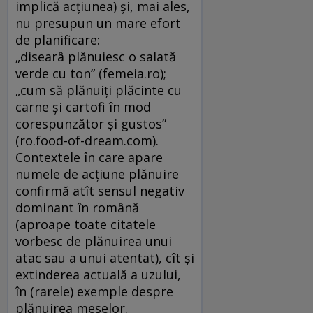
implică acțiunea) și, mai ales,
nu presupun un mare efort
de planificare:
„disearâ plănuiesc o salată
verde cu ton” (femeia.ro);
„cum să plănuiți plăcinte cu
carne și cartofi în mod
corespunzător și gustos”
(ro.food-of-dream.com).
Contextele în care apare
numele de acțiune plănuire
confirmă atît sensul negativ
dominant în română
(aproape toate citatele
vorbesc de plănuirea unui
atac sau a unui atentat), cît și
extinderea actuală a uzului,
în (rarele) exemple despre
plănuirea meselor.