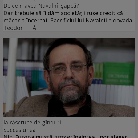
De ce n-avea Navalnîi șapcă?
Dar trebuie să îi dăm societății ruse credit că
măcar a încercat. Sacrificiul lui Navalnîi e dovada.
Teodor TIŢĂ
la răscruce de gînduri
Succesiunea
Nici Europa nu stă grozav înaintea unor alegeri