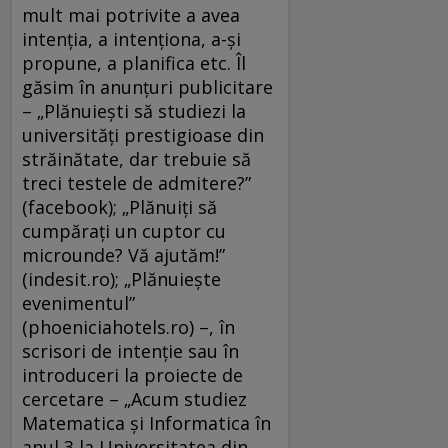
mult mai potrivite a avea
intenţia, a intenţiona, a-și
propune, a planifica etc. Îl
găsim în anunţuri publicitare
– „Plănuieşti să studiezi la
universităţi prestigioase din
străinătate, dar trebuie să
treci testele de admitere?”
(facebook); „Plănuiți să
cumpărați un cuptor cu
microunde? Vă ajutăm!”
(indesit.ro); „Plănuieşte
evenimentul”
(phoeniciahotels.ro) –, în
scrisori de intenție sau în
introduceri la proiecte de
cercetare – „Acum studiez
Matematica și Informatica în
anul 3 la Universitatea din