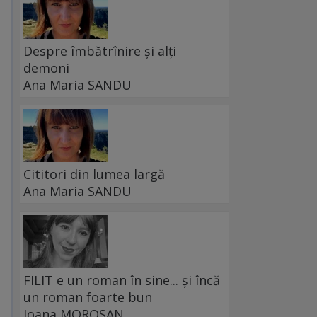
Despre îmbătrînire și alți
demoni
Ana Maria SANDU
Cititori din lumea largă
Ana Maria SANDU
FILIT e un roman în sine... și încă
un roman foarte bun
Ioana MOROȘAN