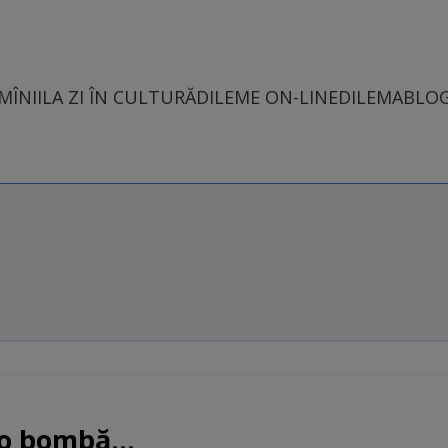
MÎNII
LA ZI ÎN CULTURĂ
DILEME ON-LINE
DILEMABLO
o bombă...