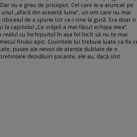
. Dar nu e greu de priceput. Cel care le-a aruncat pe
 unul „afară din această lume”, un om care nu mai
obiceiul de a spune tot ce-i vine la gură. Era doar o
 la capitolul „Ce vrăjeli a mai făcut echipa mea”.
realul cu închipuitul în aşa fel încît să nu te mai
mecul firului epic. Cuvintele lui trebuie luate ca fix c
ate, pusee ale nevoii de atenţie dublate de o
retinsele dezvăluiri şocante, ele au, dacă sînt