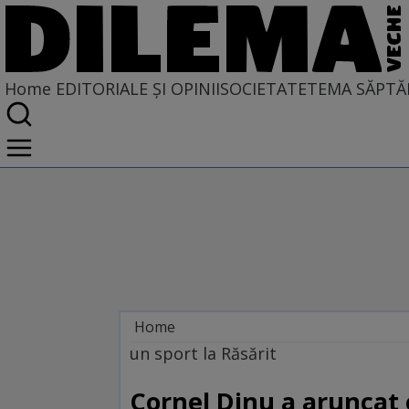
Home
EDITORIALE ȘI OPINII
SOCIETATE
TEMA SĂPTĂ
Home
EDITORIALE ȘI OPINII
un sport la Răsărit
PE CE LUME TRĂIM
Cornel Dinu a aruncat 