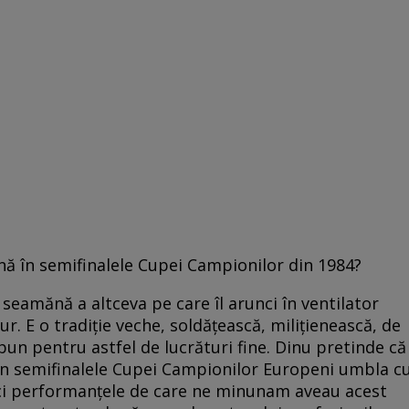
înă în semifinalele Cupei Campionilor din 1984?
seamănă a altceva pe care îl arunci în ventilator
. E o tradiţie veche, soldăţească, miliţienească, de
 bun pentru astfel de lucrături fine. Dinu pretinde că
în semifinalele Cupei Campionilor Europeni umbla c
Deci performanţele de care ne minunam aveau acest