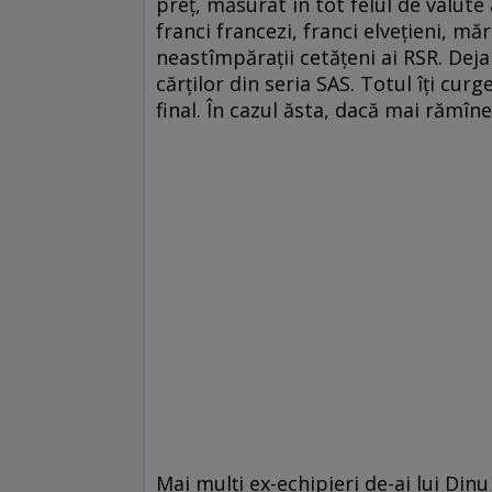
preţ, măsurat în tot felul de valut
franci francezi, franci elveţieni, mă
neastîmpăraţii cetăţeni ai RSR. Dej
cărţilor din seria SAS. Totul îţi cu
final. În cazul ăsta, dacă mai rămîne
Mai mulţi ex-echipieri de-ai lui Din