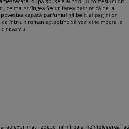
e amestecate, după spusele autorului confesiunilor:
rci, ce mai strîngea Securitatea patriotică de la
a povestea capătă parfumul gălbejit al paginilor
rge ca într-un roman aşteptînd să vezi cine moare la
 cineva viu.
u şi-au exprimat repede mîhnirea şi neînţelegerea faţ