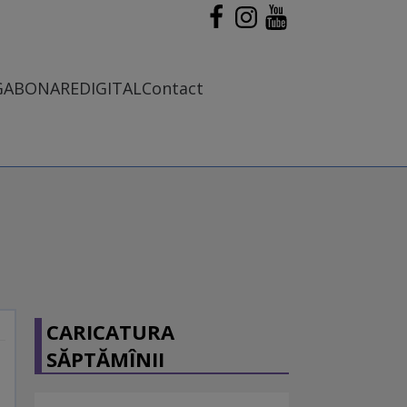
G
ABONARE
DIGITAL
Contact
CARICATURA
SĂPTĂMÎNII