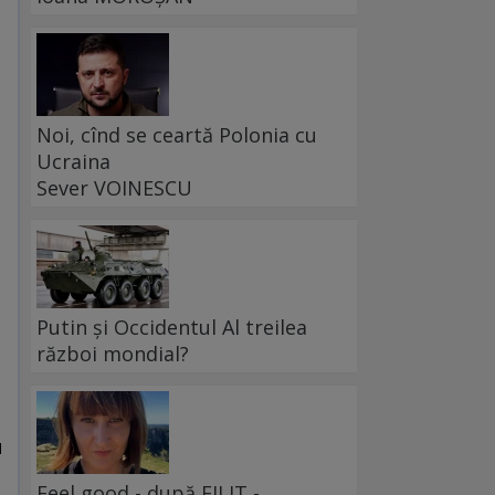
Noi, cînd se ceartă Polonia cu
Ucraina
Sever VOINESCU
Putin și Occidentul Al treilea
război mondial?
u
Feel good - după FILIT -