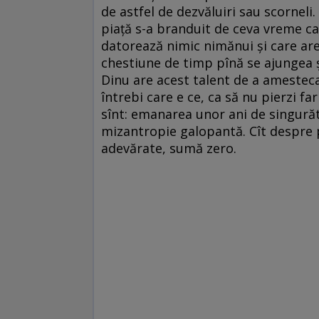
de astfel de dezvăluiri sau scorneli
piaţă s-a branduit de ceva vreme ca
datorează nimic nimănui şi care are 
chestiune de timp pînă se ajungea şi
Dinu are acest talent de a amesteca 
întrebi care e ce, ca să nu pierzi far
sînt: emanarea unor ani de singurăt
mizantropie galopantă. Cît despre p
adevărate, sumă zero.