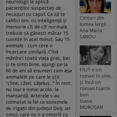
neurologii le aplică
pacienţilor suspectaţi de
necazuri cu capul. Ca să te
Cititori din
califici om, cu inteligenţă şi
lumea largă
memorie cît de cît normale,
Ana Maria
trebuie să găseşti măcar 15
SANDU
cuvinte în acel minut. Sau 15
animale - cum cere o
încercare similară. Cînd
mănînci toată viaţa gras, bei
şi te simţi bine, ajungi pe la
FILIT e un
60 de ani să enumeri cam aşa
roman în sine...
animalele pe care le ştii:
și încă un
"cîine, căţel, căţeluş..." În rest,
roman foarte
nu mai e nimic acolo, la
bun
mansardă. Arterele s-au
Ioana
colmatat la fel ca sistemele
MOROȘAN
de irigaţii din judeţul Dolj, iar
omul, care nu s-a omorît cu