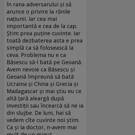
în rana adversarului şi să
arunce o privire la rănile
naţiunii. Iar cea mai
importantă e cea de la cap.
Ştim prea puţine cuvinte. Iar
toată dezbaterea asta e prea
simplă ca să folosească la
ceva. Problema nu e ca
Băsescu să-l bată pe Geoană.
Avem nevoie ca Băsescu şi
Geoană împreună să bată
Ucraina şi China şi Grecia şi
Madagascar şi mai ştiu eu ce
altă ţară aleargă după
investiţii sau încearcă să ne ia
din slujbe. De luni, hai să
vedem cîte cuvinte noi ştim.
Ca şi la doctor, n-avem mai
mult de un minut.