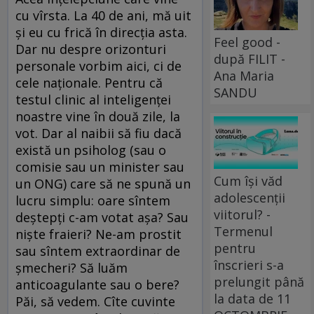
cu vîrsta. La 40 de ani, mă uit
şi eu cu frică în direcţia asta.
Feel good -
Dar nu despre orizonturi
după FILIT -
personale vorbim aici, ci de
Ana Maria
cele naţionale. Pentru că
SANDU
testul clinic al inteligenţei
noastre vine în două zile, la
vot. Dar al naibii să fiu dacă
există un psiholog (sau o
comisie sau un minister sau
Cum își văd
un ONG) care să ne spună un
adolescenții
lucru simplu: oare sîntem
viitorul? -
deştepţi c-am votat aşa? Sau
Termenul
nişte fraieri? Ne-am prostit
pentru
sau sîntem extraordinar de
înscrieri s-a
şmecheri? Să luăm
prelungit până
anticoagulante sau o bere?
la data de 11
Păi, să vedem. Cîte cuvinte