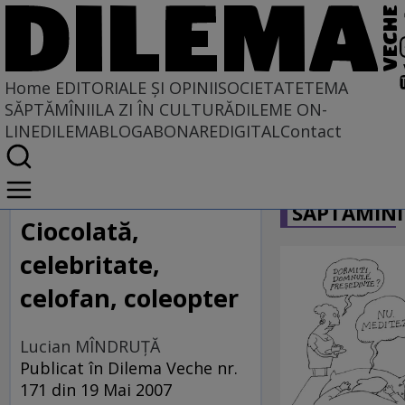
Home
EDITORIALE ȘI OPINII
SOCIETATE
TEMA
SĂPTĂMÎNII
LA ZI ÎN CULTURĂ
DILEME ON-
LINE
DILEMABLOG
ABONARE
DIGITAL
Contact
Home
CARICATU
EDITORIALE ȘI OPINII
SĂPTĂMÎNI
PE CE LUME TRĂIM
Ciocolată,
celebritate,
celofan, coleopter
Lucian MÎNDRUŢĂ
Publicat în Dilema Veche nr.
171 din 19 Mai 2007