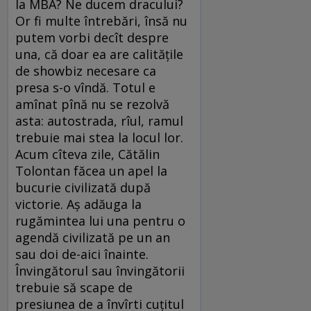
la MBA? Ne ducem dracului?
Or fi multe întrebări, însă nu
putem vorbi decît despre
una, că doar ea are calităţile
de showbiz necesare ca
presa s-o vîndă. Totul e
amînat pînă nu se rezolvă
asta: autostrada, rîul, ramul
trebuie mai stea la locul lor.
Acum cîteva zile, Cătălin
Tolontan făcea un apel la
bucurie civilizată după
victorie. Aş adăuga la
rugămintea lui una pentru o
agendă civilizată pe un an
sau doi de-aici înainte.
Învingătorul sau învingătorii
trebuie să scape de
presiunea de a învîrti cuţitul