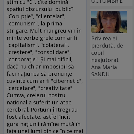
OCTOMBRIE
ştim cu "C", cîte domină
spaţiul discursului public?
"Corupţie", "clientelar",
"comunism", la prima
strigare. Mult mai greu vin în
minte vorbe grele cum ar fi
Privirea ei
"capitalism", "colateral",
pierdută, de
"creştere", "consolidare",
copil
"corporaţie". Şi mai dificil,
neajutorat
dacă nu chiar imposibil să
Ana Maria
faci naţiunea să pronunţe
SANDU
cuvinte cum ar fi "cibernetic",
"cercetare", "creativitate".
Cumva, creierul nostru
naţional a suferit un atac
cerebral. Porţiuni întregi au
fost afectate, astfel încît
gura naţiunii rămîne mută în
faţa unei lumi din ce în ce mai