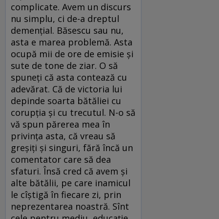
complicate. Avem un discurs
nu simplu, ci de-a dreptul
demenţial. Băsescu sau nu,
asta e marea problemă. Asta
ocupă mii de ore de emisie şi
sute de tone de ziar. O să
spuneţi că asta contează cu
adevărat. Că de victoria lui
depinde soarta bătăliei cu
corupţia şi cu trecutul. N-o să
vă spun părerea mea în
privinţa asta, că vreau să
greşiţi şi singuri, fără încă un
comentator care să dea
sfaturi. Însă cred că avem şi
alte bătălii, pe care inamicul
le cîştigă în fiecare zi, prin
neprezentarea noastră. Sînt
cele pentru mediu, educaţie,