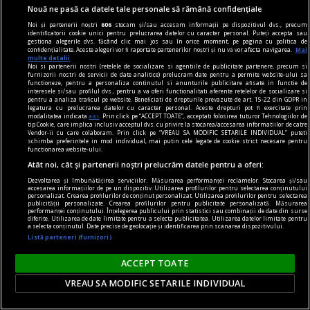
cuvinte nepotrivite
Nouă ne pasă ca datele tale personale să rămână confidențiale
Înscenări
Noi și partenerii noștri
606
stocăm și/sau accesăm informații pe dispozitivul dvs., precum
În lipsa exemplelor, utilizatorul obișnuit al
identificatorii cookie unici pentru prelucrarea datelor cu caracter personal. Puteți accepta sau
gestiona alegerile dvs. făcând clic mai jos sau în orice moment, pe pagina cu politica de
dicționarului nu poate fi sigur de excluderea unei
confidențialitate. Aceste alegeri vor fi raportate partenerilor noștri și nu vă vor afecta navigarea.
Mai
multe detalii
construcții.
Noi si partenerii nostri (retelele de socializare si agentiile de publicitate partenere, precum si
furnizorii nostri de servicii de date analitice) prelucram date pentru a permite website-ului sa
Rodica ZAFIU
functioneze, pentru a personaliza continutul si anunturile publicitare afisate in functie de
interesele si/sau profilul dvs., pentru a va oferi functionalitati aferente retelelor de socializare si
pentru a analiza traficul pe website. Beneficiati de drepturile prevazute de art. 15-22 din GDPR in
legatura cu prelucrarea datelor cu caracter personal. Aceste drepturi pot fi exercitate prin
modalitatea indicata
aici
. Prin click pe “ACCEPT TOATE”, acceptati folosirea tuturor Tehnologiilor de
tip Cookie, care implica inclusiv acceptul dvs. cu privire la stocarea/accesarea informatiilor de catre
Vendor-ii cu care colaboram. Prin click pe “VREAU SA MODIFIC SETARILE INDIVIDUAL” puteti
schimba preferintele in mod individual, mai putin cele legate de cookie strict necesare pentru
functionarea website-ului.
Atât noi, cât și partenerii noștri prelucrăm datele pentru a oferi:
Dezvoltarea și îmbunătățirea serviciilor. Măsurarea performanței reclamelor. Stocarea și/sau
accesarea informațiilor de pe un dispozitiv. Utilizarea profilurilor pentru selectarea conținutului
personalizat. Crearea profilurilor de conținut personalizat. Utilizarea profilurilor pentru selectarea
publicității personalizate. Crearea profilurilor pentru publicitate personalizată. Măsurarea
performanței conținutului. Înțelegerea publicului prin statistici sau combinații de date din surse
diferite. Utilizarea de date limitate pentru a selecta publicitatea. Utilizarea datelor limitate pentru
a selecta conținutul. Date precise de geolocație și identificarea prin scanarea dispozitivului.
Listă parteneri (furnizori)
ACCEPT TOATE
VREAU SA MODIFIC SETARILE INDIVIDUAL
prof, viața mea