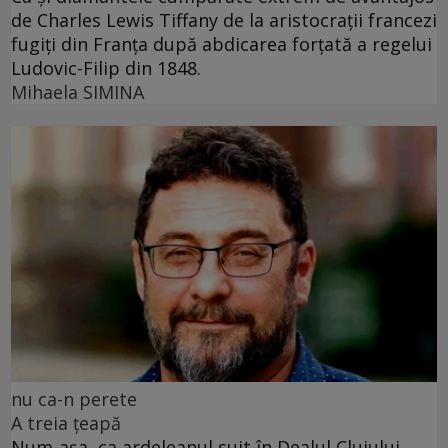
de Charles Lewis Tiffany de la aristocrații francezi
fugiți din Franța după abdicarea forțată a regelui
Ludovic-Filip din 1848.
Mihaela SIMINA
nu ca-n perete
A treia țeapă
Num-așa, ca ardeleanul suit în Dealul Clujului,