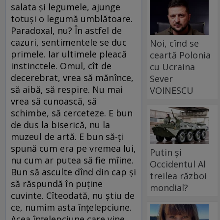
salata şi legumele, ajunge
totuşi o legumă umblătoare.
Paradoxal, nu? În astfel de
cazuri, sentimentele se duc
Noi, cînd se
primele. Iar ultimele pleacă
ceartă Polonia
instinctele. Omul, cît de
cu Ucraina
decerebrat, vrea să mănînce,
Sever
să aibă, să respire. Nu mai
VOINESCU
vrea să cunoască, să
schimbe, să cerceteze. E bun
de dus la biserică, nu la
muzeul de artă. E bun să-ţi
spună cum era pe vremea lui,
Putin și
nu cum ar putea să fie mîine.
Occidentul Al
Bun să asculte dînd din cap şi
treilea război
să răspundă în puţine
mondial?
cuvinte. Cîteodată, nu ştiu de
ce, numim asta înţelepciune.
Acea înţelepciune care vine