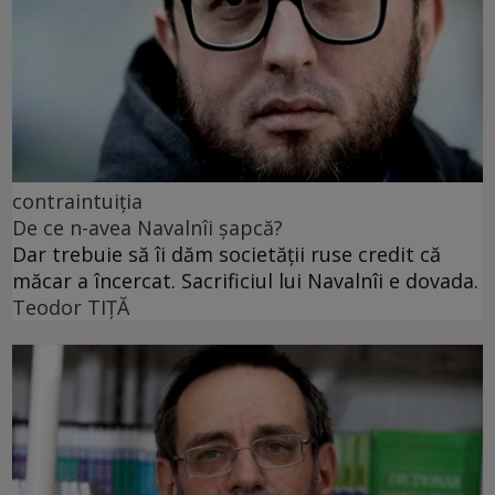
contraintuiția
De ce n-avea Navalnîi șapcă?
Dar trebuie să îi dăm societății ruse credit că
măcar a încercat. Sacrificiul lui Navalnîi e dovada.
Teodor TIŢĂ