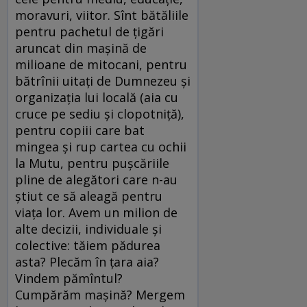
moravuri, viitor. Sînt bătăliile
pentru pachetul de ţigări
aruncat din maşină de
milioane de mitocani, pentru
bătrînii uitaţi de Dumnezeu şi
organizaţia lui locală (aia cu
cruce pe sediu şi clopotniţă),
pentru copiii care bat
mingea şi rup cartea cu ochii
la Mutu, pentru puşcăriile
pline de alegători care n-au
ştiut ce să aleagă pentru
viaţa lor. Avem un milion de
alte decizii, individuale şi
colective: tăiem pădurea
asta? Plecăm în ţara aia?
Vindem pămîntul?
Cumpărăm maşină? Mergem