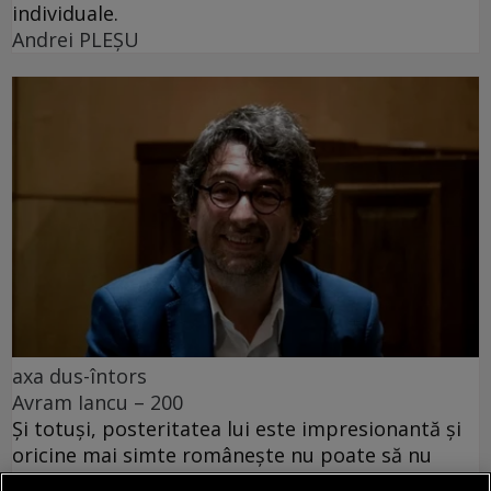
individuale.
Andrei PLEŞU
axa dus-întors
Avram Iancu – 200
Și totuși, posteritatea lui este impresionantă și
oricine mai simte românește nu poate să nu
simtă o înaltă emoție gîndindu-se la el.