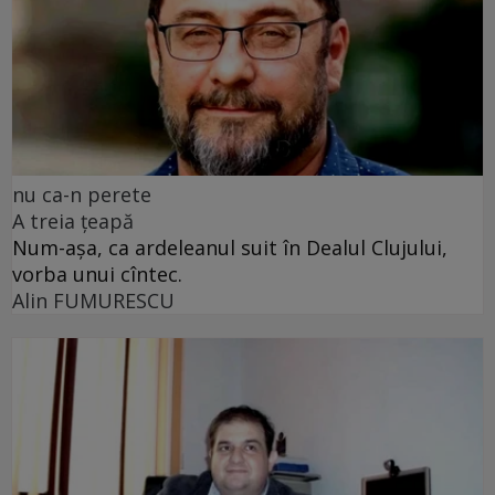
nu ca-n perete
A treia țeapă
Num-așa, ca ardeleanul suit în Dealul Clujului,
vorba unui cîntec.
Alin FUMURESCU