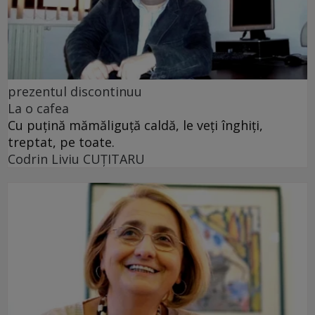
prezentul discontinuu
La o cafea
Cu puţină mămăliguţă caldă, le veţi înghiţi,
treptat, pe toate.
Codrin Liviu CUŢITARU