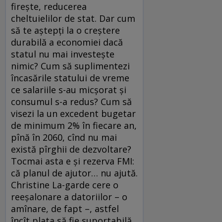
firește, reducerea
cheltuielilor de stat. Dar cum
să te aștepți la o creștere
durabilă a economiei dacă
statul nu mai investește
nimic? Cum să suplimentezi
încasările statului de vreme
ce salariile s-au micșorat și
consumul s-a redus? Cum să
visezi la un excedent bugetar
de minimum 2% în fiecare an,
pînă în 2060, cînd nu mai
există pîrghii de dezvoltare?
Tocmai asta e și rezerva FMI:
că planul de ajutor… nu ajută.
Christine La-garde cere o
reeșalonare a datoriilor – o
amînare, de fapt –, astfel
încît plata să fie suportabilă.