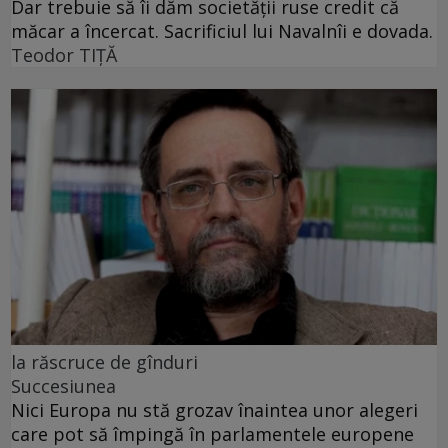
Dar trebuie să îi dăm societății ruse credit că
măcar a încercat. Sacrificiul lui Navalnîi e dovada.
Teodor TIŢĂ
la răscruce de gînduri
Succesiunea
Nici Europa nu stă grozav înaintea unor alegeri
care pot să împingă în parlamentele europene