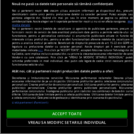
Sever VOINESCU
Nouă ne pasă ca datele tale personale să rămână confidențiale
Noi și partenerii noștri
606
stocăm și/sau accesăm informații pe dispozitivul dvs., precum
identificatorii cookie unici pentru prelucrarea datelor cu caracter personal. Puteți accepta sau
gestiona alegerile dvs. făcând clic mai jos sau în orice moment, pe pagina cu politica de
confidențialitate. Aceste alegeri vor fi raportate partenerilor noștri și nu vă vor afecta navigarea.
Mai
multe detalii
Noi si partenerii nostri (retelele de socializare si agentiile de publicitate partenere, precum si
furnizorii nostri de servicii de date analitice) prelucram date pentru a permite website-ului sa
functioneze, pentru a personaliza continutul si anunturile publicitare afisate in functie de
interesele si/sau profilul dvs., pentru a va oferi functionalitati aferente retelelor de socializare si
pentru a analiza traficul pe website. Beneficiati de drepturile prevazute de art. 15-22 din GDPR in
legatura cu prelucrarea datelor cu caracter personal. Aceste drepturi pot fi exercitate prin
modalitatea indicata
aici
. Prin click pe “ACCEPT TOATE”, acceptati folosirea tuturor Tehnologiilor de
tip Cookie, care implica inclusiv acceptul dvs. cu privire la stocarea/accesarea informatiilor de catre
Vendor-ii cu care colaboram. Prin click pe “VREAU SA MODIFIC SETARILE INDIVIDUAL” puteti
schimba preferintele in mod individual, mai putin cele legate de cookie strict necesare pentru
functionarea website-ului.
Atât noi, cât și partenerii noștri prelucrăm datele pentru a oferi:
Dezvoltarea și îmbunătățirea serviciilor. Măsurarea performanței reclamelor. Stocarea și/sau
accesarea informațiilor de pe un dispozitiv. Utilizarea profilurilor pentru selectarea conținutului
personalizat. Crearea profilurilor de conținut personalizat. Utilizarea profilurilor pentru selectarea
publicității personalizate. Crearea profilurilor pentru publicitate personalizată. Măsurarea
performanței conținutului. Înțelegerea publicului prin statistici sau combinații de date din surse
accent pe istorie
diferite. Utilizarea de date limitate pentru a selecta publicitatea. Utilizarea datelor limitate pentru
a selecta conținutul. Date precise de geolocație și identificarea prin scanarea dispozitivului.
Lech Walesa, din istorie și din prezent
Listă parteneri (furnizori)
Stocul pare limitat, istoria continuă.
ACCEPT TOATE
Mihaela SIMINA
VREAU SA MODIFIC SETARILE INDIVIDUAL