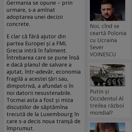
Germania se opune – prin
urmare, s-a amînat
adoptarea unei decizii
concrete.
Noi, cînd se
ceartă Polonia
E clar că fără ajutor din
cu Ucraina
partea Europei și a FMI,
Sever
Grecia intră în faliment.
VOINESCU
Întrebarea care se pune însă
e dacă planul de salvare a
ajutat, într-adevăr, economia
fragilă a acestei țări sau,
dimpotrivă, a afundat-o în
Putin și
noi datorii nesustenabile.
Occidentul Al
Tocmai asta a fost și miza
treilea război
discuțiilor de săptămîna
mondial?
trecută de la Luxembourg în
care s-a decis noua tranșă de
împrumut.