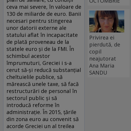
OCTOMBRIE
ceva mai severe, în valoare de
130 de miliarde de euro. Banii
necesari pentru stingerea
unor datorii externe ale
statului aflat în incapacitate
Privirea ei
de plată proveneau de la
pierdută, de
statele euro și de la FMI. În
copil
schimbul acestor
neajutorat
împrumuturi, Greciei i s-a
Ana Maria
cerut să-și reducă substanțial
SANDU
cheltuielile publice, să
mărească unele taxe, să facă
restructurări de personal în
sectorul public și să
introducă reforme în
administrație. În 2015, țările
din zona euro au convenit să
acorde Greciei un al treilea