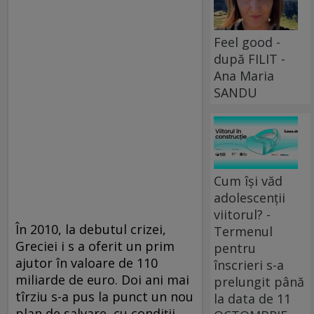
Feel good -
după FILIT -
Ana Maria
SANDU
Cum își văd
adolescenții
viitorul? -
În 2010, la debutul crizei,
Termenul
Greciei i s a oferit un prim
pentru
ajutor în valoare de 110
înscrieri s-a
miliarde de euro. Doi ani mai
prelungit până
tîrziu s-a pus la punct un nou
la data de 11
plan de salvare, cu condiții