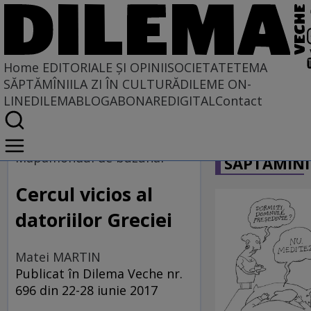
Home
EDITORIALE ȘI OPINII
SOCIETATE
TEMA
SĂPTĂMÎNII
LA ZI ÎN CULTURĂ
DILEME ON-
LINE
DILEMABLOG
ABONARE
DIGITAL
Contact
Home
CARICATU
EDITORIALE ȘI OPINII
Mapamondul de buzunar
SĂPTĂMÎNI
PE CE LUME TRĂIM
Cercul vicios al
datoriilor Greciei
Matei MARTIN
Publicat în Dilema Veche nr.
696 din 22-28 iunie 2017