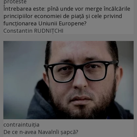
proteste
Întrebarea este: pînă unde vor merge încălcările
principiilor economiei de piață și cele privind
funcționarea Uniunii Europene?
Constantin RUDNIŢCHI
contraintuiția
De ce n-avea Navalnîi șapcă?