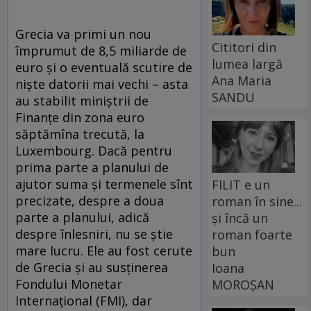
Grecia va primi un nou
Cititori din
împrumut de 8,5 miliarde de
lumea largă
euro și o eventuală scutire de
Ana Maria
niște datorii mai vechi – asta
SANDU
au stabilit miniștrii de
Finanțe din zona euro
săptămîna trecută, la
Luxembourg. Dacă pentru
prima parte a planului de
ajutor suma și termenele sînt
FILIT e un
precizate, despre a doua
roman în sine...
parte a planului, adică
și încă un
despre înlesniri, nu se știe
roman foarte
mare lucru. Ele au fost cerute
bun
de Grecia și au susținerea
Ioana
Fondului Monetar
MOROȘAN
Internațional (FMI), dar