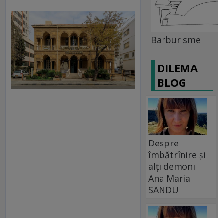
Barburisme
DILEMA
BLOG
Despre
îmbătrînire și
alți demoni
Ana Maria
SANDU