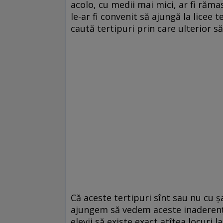
acolo, cu medii mai mici, ar fi rămas
le-ar fi convenit să ajungă la licee 
caută tertipuri prin care ulterior să
Că aceste tertipuri sînt sau nu cu ș
ajungem să vedem aceste inaderențe 
elevii să existe exact atîtea locuri la