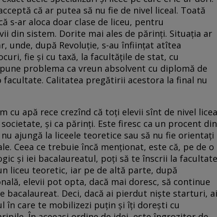
acceptă că ar putea să nu fie de nivel liceal. Toată
ă s-ar aloca doar clase de liceu, pentru
vii din sistem. Dorite mai ales de părinți. Situația ar
r, unde, după Revoluție, s-au înființat atîtea
curi, fie și cu taxă, la facultățile de stat, cu
se pune problema ca vreun absolvent cu diplomă de
facultate. Calitatea pregătirii acestora la final nu
cu apă rece crezînd că toți elevii sînt de nivel licea
 societate, și ca părinți. Este firesc ca un procent din
 nu ajungă la liceele teoretice sau să nu fie orientați
nale. Ceea ce trebuie încă menționat, este că, pe de o
ic și iei bacalaureatul, poți să te înscrii la facultat
 un liceu teoretic, iar pe de altă parte, după
ională, elevii pot opta, dacă mai doresc, să continue
e bacalaureat. Deci, dacă ai pierdut niște starturi, a
l în care te mobilizezi puțin și îți dorești cu
aripile. În aceeași ordine de idei, este îngrozitor de