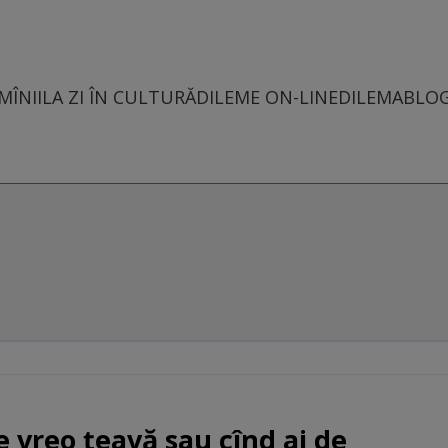
MÎNII
LA ZI ÎN CULTURĂ
DILEME ON-LINE
DILEMABLO
ge vreo țeavă sau cînd ai de