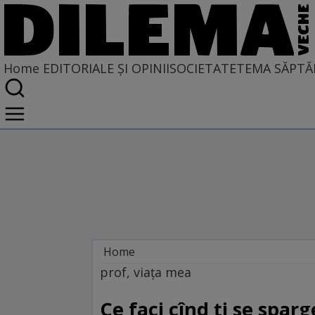
Home
EDITORIALE ȘI OPINII
SOCIETATE
TEMA SĂPTĂ
Home
EDITORIALE ȘI OPINII
prof, viața mea
PE CE LUME TRĂIM
Ce faci cînd ți se spar