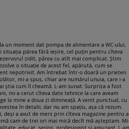
t la un moment dat pompa de alimentare a WC-ului,
situația părea fără ieșire, cel puțin pentru cîteva
ezervorul zidit, părea cu atît mai complicat. Știm
zolve o situație de acest fel, apărută, cum se
nt nepotrivit. Am întrebat într-o doară un prieten
plător, mi-a spus, chiar are numărul unuia, care i-a
ai știa cum îl cheamă. L-am sunat. Surpriza a fost
ani, mi-a cerut cîteva date tehnice la care aveam
ge la mine a doua zi dimineață. A venit punctual, cu
vestea în detalii, dar nu am spațiu, așa că rezum.
i, deși a avut de mers prin cîteva magazine pentru a
sumă cam de trei ori mai mică decît mă așteptam. Mi
litate, educat, serios, profesionist și amuzant. L-a