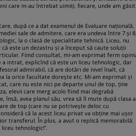
ni care m-au întrebat uimiți, fiecare, unde am găsit
 care, după ce a dat examenul de Evaluare națională,
mediei sale de admitere, care era undeva între 7 și 8
ologic, la o clasă de specialitate tehnică. Liceu, nu
 că este un dezastru și a început să caute soluții
articular. Fiind consultat, mi-am exprimat ferm opini
 a intrat, explicînd că este un liceu tehnologic, dar
esoral admirabil, că are dotări de nivel înalt, că
a la orice facultate dorește etc. Mi-am exprimat și
icat, care nu este nici pe departe unul de top, ține
aza, elevii care merg acolo fiind mai degrabă
le, însă, avea planul său, vrea să îl mute după clasa a
izare de top (care nu se potrivește deloc cu
, consideră că la acest liceu privat va obține mai ușor
rior transferul. În plus, a avut o replică memorabilă:
 liceu tehnologic!”.