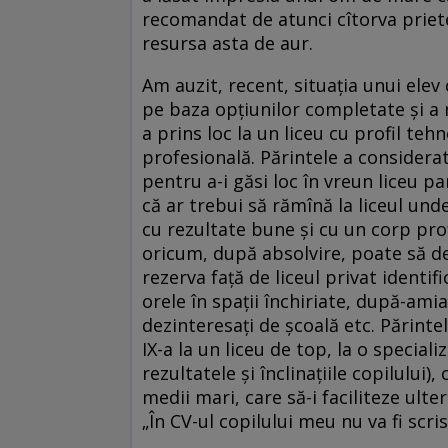
recomandat de atunci cîtorva priete
resursa asta de aur.
Am auzit, recent, situația unui elev
pe baza opțiunilor completate și a 
a prins loc la un liceu cu profil tehn
profesională. Părintele a considerat
pentru a-i găsi loc în vreun liceu p
că ar trebui să rămînă la liceul unde
cu rezultate bune și cu un corp prof
oricum, după absolvire, poate să de
rezerva față de liceul privat identif
orele în spații închiriate, după-ami
dezinteresați de școală etc. Părinte
IX-a la un liceu de top, la o special
rezultatele și înclinațiile copilului)
medii mari, care să-i faciliteze ulte
„În CV-ul copilului meu nu va fi scris