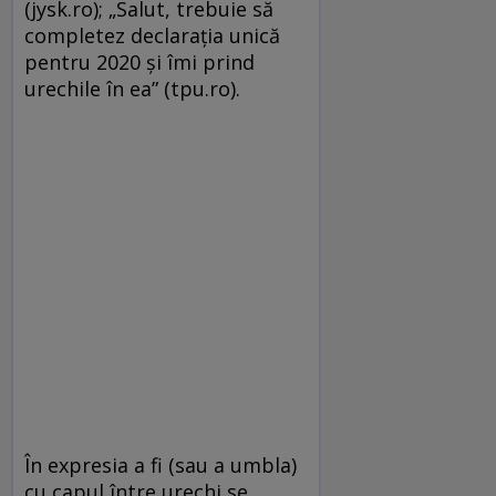
(jysk.ro); „Salut, trebuie să
completez declarația unică
pentru 2020 și îmi prind
urechile în ea” (tpu.ro).
În expresia a fi (sau a umbla)
cu capul între urechi se