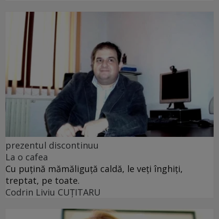
prezentul discontinuu
La o cafea
Cu puţină mămăliguţă caldă, le veţi înghiţi,
treptat, pe toate.
Codrin Liviu CUŢITARU