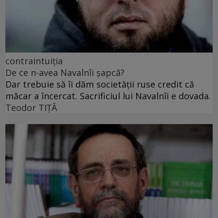
contraintuiția
De ce n-avea Navalnîi șapcă?
Dar trebuie să îi dăm societății ruse credit că
măcar a încercat. Sacrificiul lui Navalnîi e dovada.
Teodor TIŢĂ