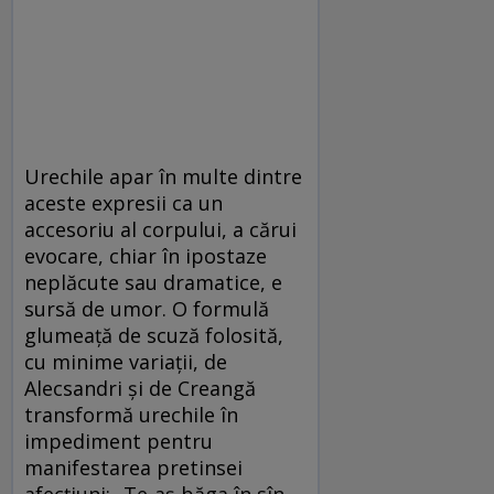
Urechile apar în multe dintre
aceste expresii ca un
accesoriu al corpului, a cărui
evocare, chiar în ipostaze
neplăcute sau dramatice, e
sursă de umor. O formulă
glumeață de scuză folosită,
cu minime variații, de
Alecsandri și de Creangă
transformă urechile în
impediment pentru
manifestarea pretinsei
afecțiuni: „Te-aș băga în sîn