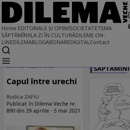
Home
EDITORIALE ȘI OPINII
SOCIETATE
TEMA
SĂPTĂMÎNII
LA ZI ÎN CULTURĂ
DILEME ON-
LINE
DILEMABLOG
ABONARE
DIGITAL
Contact
Home
CARICATU
EDITORIALE ȘI OPINII
cuvinte nepotrivite
SĂPTĂMÎNI
PE CE LUME TRĂIM
Capul între urechi
Rodica ZAFIU
Publicat în Dilema Veche nr.
890 din 29 aprilie - 5 mai 2021