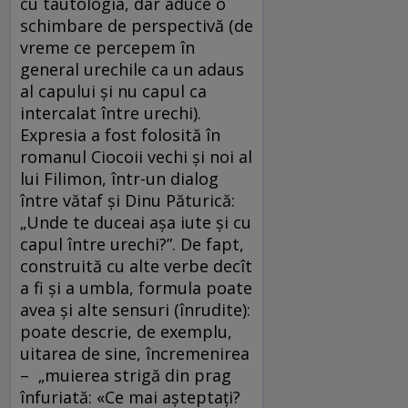
cu tautologia, dar aduce o
schimbare de perspectivă (de
vreme ce percepem în
general urechile ca un adaus
al capului și nu capul ca
intercalat între urechi).
Expresia a fost folosită în
romanul Ciocoii vechi și noi al
lui Filimon, într-un dialog
între vătaf și Dinu Păturică:
„Unde te duceai așa iute și cu
capul între urechi?”. De fapt,
construită cu alte verbe decît
a fi și a umbla, formula poate
avea și alte sensuri (înrudite):
poate descrie, de exemplu,
uitarea de sine, încremenirea
– „muierea strigă din prag
înfuriată: «Ce mai așteptați?