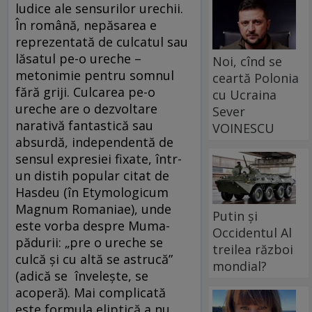
ludice ale sensurilor urechii.
În română, nepăsarea e
reprezentată de culcatul sau
lăsatul pe-o ureche –
Noi, cînd se
metonimie pentru somnul
ceartă Polonia
fără griji. Culcarea pe-o
cu Ucraina
ureche are o dezvoltare
Sever
narativă fantastică sau
VOINESCU
absurdă, independentă de
sensul expresiei fixate, într-
un distih popular citat de
Hasdeu (în Etymologicum
Magnum Romaniae), unde
Putin și
este vorba despre Muma-
Occidentul Al
pădurii: „pre o ureche se
treilea război
culcă și cu altă se astrucă”
mondial?
(adică se învelește, se
acoperă). Mai complicată
este formula eliptică a nu