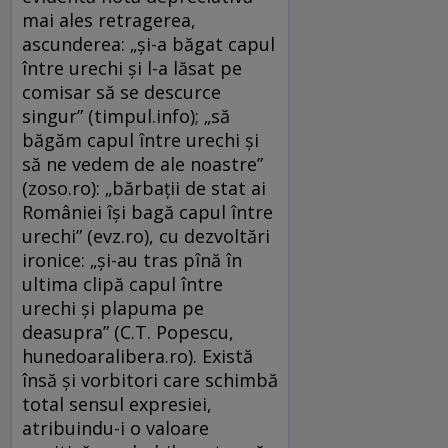
mai ales retragerea,
ascunderea: „și-a băgat capul
între urechi și l-a lăsat pe
comisar să se descurce
singur” (timpul.info); „să
băgăm capul între urechi și
să ne vedem de ale noastre”
(zoso.ro): „bărbații de stat ai
României își bagă capul între
urechi” (evz.ro), cu dezvoltări
ironice: „şi-au tras pînă în
ultima clipă capul între
urechi şi plapuma pe
deasupra” (C.T. Popescu,
hunedoaralibera.ro). Există
însă și vorbitori care schimbă
total sensul expresiei,
atribuindu-i o valoare