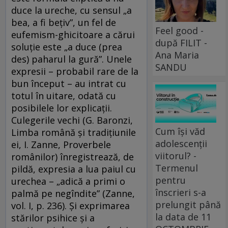
duce la ureche, cu sensul „a
bea, a fi bețiv”, un fel de
Feel good -
eufemism-ghicitoare a cărui
după FILIT -
soluție este „a duce (prea
Ana Maria
des) paharul la gură”. Unele
SANDU
expresii – probabil rare de la
bun început – au intrat cu
totul în uitare, odată cu
posibilele lor explicații.
Culegerile vechi (G. Baronzi,
Cum își văd
Limba română și tradițiunile
adolescenții
ei, I. Zanne, Proverbele
viitorul? -
românilor) înregistrează, de
Termenul
pildă, expresia a lua paiul cu
pentru
urechea – „adică a primi o
înscrieri s-a
palmă pe negîndite” (Zanne,
prelungit până
vol. I, p. 236). Și exprimarea
la data de 11
stărilor psihice și a