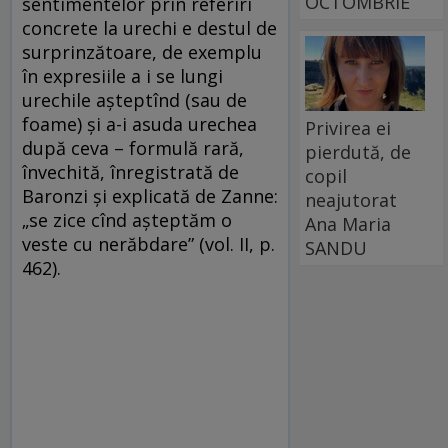
OCTOMBRIE
sentimentelor prin referiri
concrete la urechi e destul de
surprinzătoare, de exemplu
în expresiile a i se lungi
urechile așteptînd (sau de
foame) și a-i asuda urechea
Privirea ei
după ceva – formulă rară,
pierdută, de
învechită, înregistrată de
copil
Baronzi și explicată de Zanne:
neajutorat
„se zice cînd așteptăm o
Ana Maria
veste cu nerăbdare” (vol. II, p.
SANDU
462).