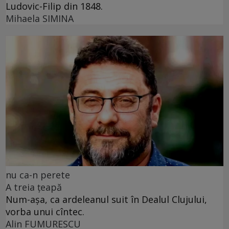
Ludovic-Filip din 1848.
Mihaela SIMINA
nu ca-n perete
A treia țeapă
Num-așa, ca ardeleanul suit în Dealul Clujului,
vorba unui cîntec.
Alin FUMURESCU