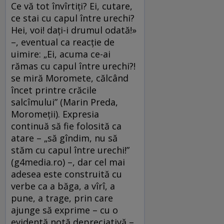
Ce vă tot învîrtiți? Ei, cutare,
ce stai cu capul între urechi?
Hei, voi! dați-i drumul odată!»
–, eventual ca reacție de
uimire: „Ei, acuma ce-ai
rămas cu capul între urechi?!
se miră Moromete, călcând
încet printre crăcile
salcîmului” (Marin Preda,
Moromeții). Expresia
continuă să fie folosită ca
atare – „să gîndim, nu să
stăm cu capul între urechi!”
(g4media.ro) –, dar cel mai
adesea este construită cu
verbe ca a băga, a vîrî, a
pune, a trage, prin care
ajunge să exprime – cu o
evidentă notă depreciativă –