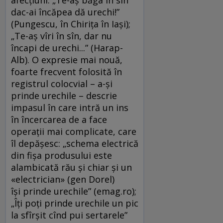
dac-ai încăpea dă urechi!”
(Pungescu, în Chirița în Iași);
„Te-aş vîri în sîn, dar nu
încapi de urechi...” (Harap-
Alb). O expresie mai nouă,
foarte frecvent folosită în
registrul colocvial – a-și
prinde urechile – descrie
impasul în care intră un ins
în încercarea de a face
operații mai complicate, care
îl depășesc: „schema electrică
din fișa produsului este
alambicată rău și chiar și un
«electrician» (gen Dorel)
își prinde urechile” (emag.ro);
„Îți poți prinde urechile un pic
la sfîrșit cînd pui sertarele”