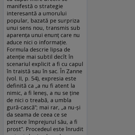
manifestă o strategie
interesantă a umorului
popular, bazată pe surpriza
unui sens nou, transmis sub
aparența unui enunț care nu
aduce nici o informație.
Formula descrie lipsa de
atenție mai subtil decît în
scenariul explicit a fi cu capul
în traistă sau în sac. În Zanne
(vol. II, p. 54), expresia este
definită ca „a nu fi atent la
nimic, a fi leneș, a nu se ține
de nici o treabă, a umbla
gură-cască”; mai rar, „a nu-și
da seama de ceea ce se
petrece împrejurul său, a fi
prost”. Procedeul este înrudit