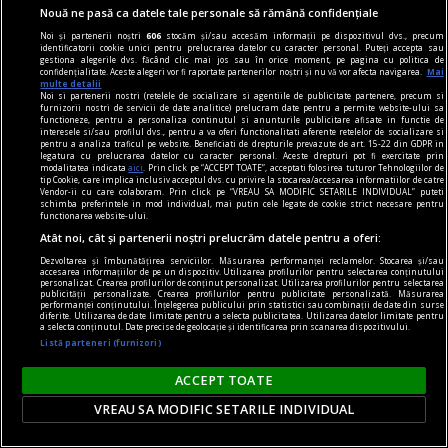
Nouă ne pasă ca datele tale personale să rămână confidențiale
Noi și partenerii noștri
606
stocăm și/sau accesăm informații pe dispozitivul dvs., precum
identificatorii cookie unici pentru prelucrarea datelor cu caracter personal. Puteți accepta sau
gestiona alegerile dvs. făcând clic mai jos sau în orice moment, pe pagina cu politica de
confidențialitate. Aceste alegeri vor fi raportate partenerilor noștri și nu vă vor afecta navigarea.
Mai
nici așa, nici altminteri
multe detalii
Noi si partenerii nostri (retelele de socializare si agentiile de publicitate partenere, precum si
Cum trebuie să fie un președinte
furnizorii nostri de servicii de date analitice) prelucram date pentru a permite website-ului sa
functioneze, pentru a personaliza continutul si anunturile publicitare afisate in functie de
Nu cred în nici o campanie electorală construită
interesele si/sau profilul dvs., pentru a va oferi functionalitati aferente retelelor de socializare si
pentru a analiza traficul pe website. Beneficiati de drepturile prevazute de art. 15-22 din GDPR in
pe negativitate, pe agresiune, pe obsesii strict
legatura cu prelucrarea datelor cu caracter personal. Aceste drepturi pot fi exercitate prin
modalitatea indicata
aici
. Prin click pe “ACCEPT TOATE”, acceptati folosirea tuturor Tehnologiilor de
individuale.
tip Cookie, care implica inclusiv acceptul dvs. cu privire la stocarea/accesarea informatiilor de catre
Vendor-ii cu care colaboram. Prin click pe “VREAU SA MODIFIC SETARILE INDIVIDUAL” puteti
Andrei PLEŞU
schimba preferintele in mod individual, mai putin cele legate de cookie strict necesare pentru
functionarea website-ului.
Atât noi, cât și partenerii noștri prelucrăm datele pentru a oferi:
Dezvoltarea și îmbunătățirea serviciilor. Măsurarea performanței reclamelor. Stocarea și/sau
accesarea informațiilor de pe un dispozitiv. Utilizarea profilurilor pentru selectarea conținutului
personalizat. Crearea profilurilor de conținut personalizat. Utilizarea profilurilor pentru selectarea
publicității personalizate. Crearea profilurilor pentru publicitate personalizată. Măsurarea
performanței conținutului. Înțelegerea publicului prin statistici sau combinații de date din surse
diferite. Utilizarea de date limitate pentru a selecta publicitatea. Utilizarea datelor limitate pentru
a selecta conținutul. Date precise de geolocație și identificarea prin scanarea dispozitivului.
Listă parteneri (furnizori)
ACCEPT TOATE
VREAU SA MODIFIC SETARILE INDIVIDUAL