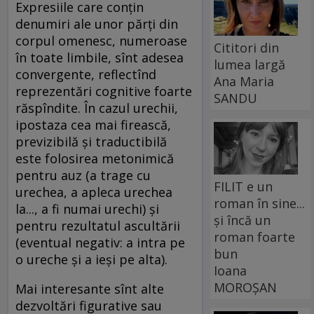
Expresiile care conțin
denumiri ale unor părți din
corpul omenesc, numeroase
Cititori din
în toate limbile, sînt adesea
lumea largă
convergente, reflectînd
Ana Maria
reprezentări cognitive foarte
SANDU
răspîndite. În cazul urechii,
ipostaza cea mai firească,
previzibilă și traductibilă
este folosirea metonimică
pentru auz (a trage cu
FILIT e un
urechea, a apleca urechea
roman în sine...
la..., a fi numai urechi) și
și încă un
pentru rezultatul ascultării
roman foarte
(eventual negativ: a intra pe
bun
o ureche și a ieși pe alta).
Ioana
MOROȘAN
Mai interesante sînt alte
dezvoltări figurative sau