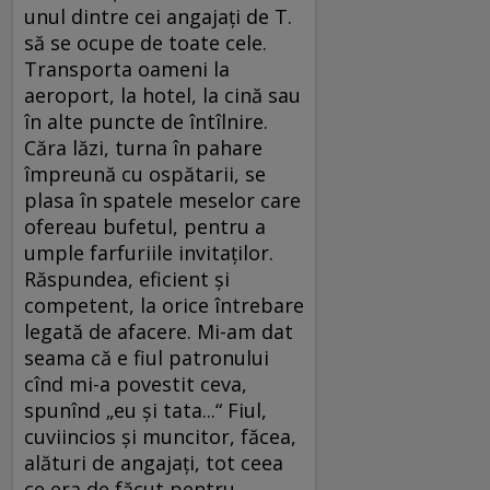
unul dintre cei angajaţi de T.
să se ocupe de toate cele.
Transporta oameni la
aeroport, la hotel, la cină sau
în alte puncte de întîlnire.
Căra lăzi, turna în pahare
împreună cu ospătarii, se
plasa în spatele meselor care
ofereau bufetul, pentru a
umple farfuriile invitaţilor.
Răspundea, eficient şi
competent, la orice întrebare
legată de afacere. Mi-am dat
seama că e fiul patronului
cînd mi-a povestit ceva,
spunînd „eu şi tata...“ Fiul,
cuviincios şi muncitor, făcea,
alături de angajaţi, tot ceea
ce era de făcut pentru