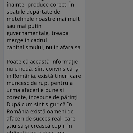
înainte, produce corect. În
spaţiile depărtate de
metehnele noastre mai mult
sau mai puţin
guvernamentale, treaba
merge în cadrul
capitalismului, nu în afara sa.
Poate că această informaţie
nu e nouă. Sînt convins că, şi
în România, există tineri care
muncesc de rup, pentru a
urma afacerile bune şi
corecte, începute de părinţi.
După cum sînt sigur că în
România există oameni de
afaceri de succes real, care
ştiu să-şi crească copiii în
obligaţia de a duce mai