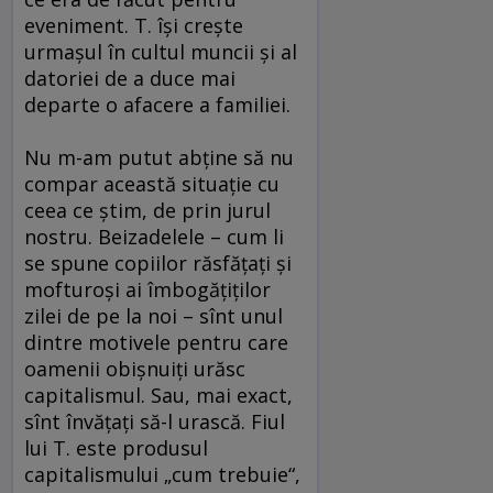
eveniment. T. îşi creşte
urmaşul în cultul muncii şi al
datoriei de a duce mai
departe o afacere a familiei.
Nu m-am putut abţine să nu
compar această situaţie cu
ceea ce ştim, de prin jurul
nostru. Beizadelele – cum li
se spune copiilor răsfăţaţi şi
mofturoşi ai îmbogăţiţilor
zilei de pe la noi – sînt unul
dintre motivele pentru care
oamenii obişnuiţi urăsc
capitalismul. Sau, mai exact,
sînt învăţaţi să-l urască. Fiul
lui T. este produsul
capitalismului „cum trebuie“,