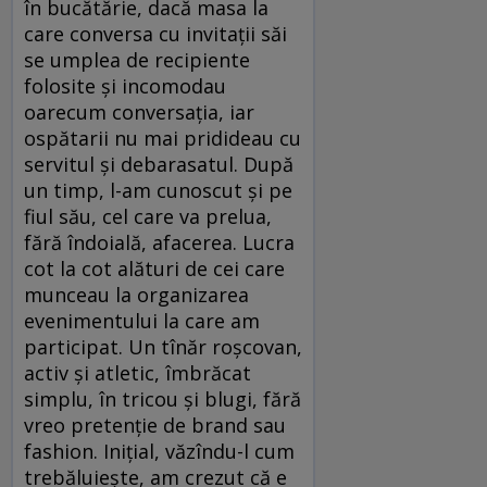
în bucătărie, dacă masa la
care conversa cu invitaţii săi
se umplea de recipiente
folosite şi incomodau
oarecum conversaţia, iar
ospătarii nu mai pridideau cu
servitul şi debarasatul. După
un timp, l-am cunoscut şi pe
fiul său, cel care va prelua,
fără îndoială, afacerea. Lucra
cot la cot alături de cei care
munceau la organizarea
evenimentului la care am
participat. Un tînăr roşcovan,
activ şi atletic, îmbrăcat
simplu, în tricou şi blugi, fără
vreo pretenţie de brand sau
fashion. Iniţial, văzîndu-l cum
trebăluieşte, am crezut că e