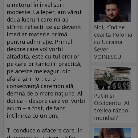
uimitorul în învelişuri
modeste. La Ieper, am văzut
două lucruri care mi-au
stîrnit reflecţii ce au devenit
Noi, cînd se
imediat materie primă
ceartă Polonia
pentru admiraţie. Primul,
cu Ucraina
despre care voi vorbi
Sever
altădată, este cultul eroilor –
VOINESCU
pe care britanicii îl practică,
pe aceste meleaguri din
afara ţării lor, cu o
consecvenţă ceremonială,
demnă de o mare naţiune. Al
Putin și
doilea – despre care voi vorbi
Occidentul Al
acum – a fost, de fapt,
treilea război
întîlnirea cu un om.
mondial?
T. conduce o afacere care, în
domeniul ei, a ajuns să fie