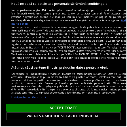
Nouă ne pasă ca datele tale personale să rămână confidențiale
Noi și partenerii noștri
606
stocăm și/sau accesăm informații pe dispozitivul dvs., precum
identificatorii cookie unici pentru prelucrarea datelor cu caracter personal. Puteți accepta sau
gestiona alegerile dvs. făcând clic mai jos sau în orice moment, pe pagina cu politica de
confidențialitate. Aceste alegeri vor fi raportate partenerilor noștri și nu vă vor afecta navigarea.
Mai
multe detalii
Noi si partenerii nostri (retelele de socializare si agentiile de publicitate partenere, precum si
furnizorii nostri de servicii de date analitice) prelucram date pentru a permite website-ului sa
functioneze, pentru a personaliza continutul si anunturile publicitare afisate in functie de
interesele si/sau profilul dvs., pentru a va oferi functionalitati aferente retelelor de socializare si
pentru a analiza traficul pe website. Beneficiati de drepturile prevazute de art. 15-22 din GDPR in
legatura cu prelucrarea datelor cu caracter personal. Aceste drepturi pot fi exercitate prin
modalitatea indicata
aici
. Prin click pe “ACCEPT TOATE”, acceptati folosirea tuturor Tehnologiilor de
tip Cookie, care implica inclusiv acceptul dvs. cu privire la stocarea/accesarea informatiilor de catre
Vendor-ii cu care colaboram. Prin click pe “VREAU SA MODIFIC SETARILE INDIVIDUAL” puteti
schimba preferintele in mod individual, mai putin cele legate de cookie strict necesare pentru
nici așa, nici altminteri
functionarea website-ului.
Atât noi, cât și partenerii noștri prelucrăm datele pentru a oferi:
Cum trebuie să fie un președinte
Dezvoltarea și îmbunătățirea serviciilor. Măsurarea performanței reclamelor. Stocarea și/sau
Nu cred în nici o campanie electorală construită
accesarea informațiilor de pe un dispozitiv. Utilizarea profilurilor pentru selectarea conținutului
personalizat. Crearea profilurilor de conținut personalizat. Utilizarea profilurilor pentru selectarea
pe negativitate, pe agresiune, pe obsesii strict
publicității personalizate. Crearea profilurilor pentru publicitate personalizată. Măsurarea
performanței conținutului. Înțelegerea publicului prin statistici sau combinații de date din surse
individuale.
diferite. Utilizarea de date limitate pentru a selecta publicitatea. Utilizarea datelor limitate pentru
a selecta conținutul. Date precise de geolocație și identificarea prin scanarea dispozitivului.
Andrei PLEŞU
Listă parteneri (furnizori)
ACCEPT TOATE
VREAU SA MODIFIC SETARILE INDIVIDUAL