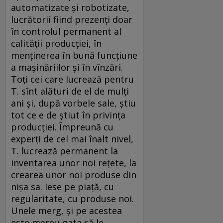
automatizate şi robotizate,
lucrătorii fiind prezenţi doar
în controlul permanent al
calităţii producţiei, în
menţinerea în bună funcţiune
a maşinăriilor şi în vînzări.
Toţi cei care lucrează pentru
T. sînt alături de el de mulţi
ani şi, după vorbele sale, ştiu
tot ce e de ştiut în privinţa
producţiei. Împreună cu
experţi de cel mai înalt nivel,
T. lucrează permanent la
inventarea unor noi reţete, la
crearea unor noi produse din
nişa sa. Iese pe piaţă, cu
regularitate, cu produse noi.
Unele merg, şi pe acestea
este mereu gata să le