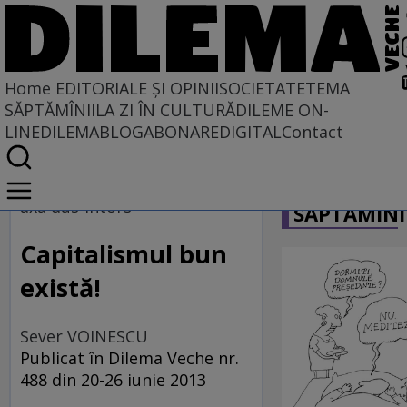
Home
EDITORIALE ȘI OPINII
SOCIETATE
TEMA
SĂPTĂMÎNII
LA ZI ÎN CULTURĂ
DILEME ON-
LINE
DILEMABLOG
ABONARE
DIGITAL
Contact
Home
CARICATU
EDITORIALE ȘI OPINII
axa dus-întors
SĂPTĂMÎNI
PE CE LUME TRĂIM
Capitalismul bun
există!
Sever VOINESCU
Publicat în Dilema Veche nr.
488 din 20-26 iunie 2013