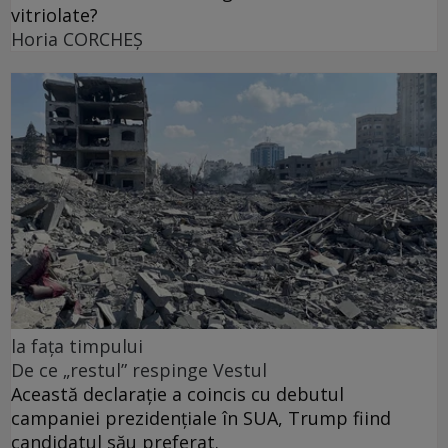
vitriolate?
Horia CORCHEŞ
la fața timpului
De ce „restul” respinge Vestul
Această declarație a coincis cu debutul
campaniei prezidențiale în SUA, Trump fiind
candidatul său preferat.