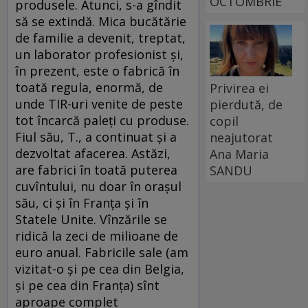
OCTOMBRIE
produsele. Atunci, s-a gîndit
să se extindă. Mica bucătărie
de familie a devenit, treptat,
un laborator profesionist şi,
în prezent, este o fabrică în
toată regula, enormă, de
Privirea ei
unde TIR-uri venite de peste
pierdută, de
tot încarcă paleţi cu produse.
copil
Fiul său, T., a continuat şi a
neajutorat
dezvoltat afacerea. Astăzi,
Ana Maria
are fabrici în toată puterea
SANDU
cuvîntului, nu doar în oraşul
său, ci şi în Franţa şi în
Statele Unite. Vînzările se
ridică la zeci de milioane de
euro anual. Fabricile sale (am
vizitat-o şi pe cea din Belgia,
şi pe cea din Franţa) sînt
aproape complet