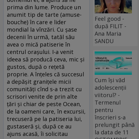
prima din lume. Produce un
anumit tip de tarte (amuse-
Feel good -
bouche) în care e lider
după FILIT -
mondial la vînzări. Cu şase
Ana Maria
decenii în urmă, tatăl său
SANDU
avea o mică patiserie în
centrul oraşului. I-a venit
ideea să producă ceva, mic şi
gustos, după o reţetă
proprie. A înţeles că succesul
Cum își văd
a depăşit graniţele micii
adolescenții
comunităţi cînd s-a trezit cu
viitorul? -
scrisori venite de prin alte
Termenul
ţări şi chiar de peste Ocean,
pentru
de la oameni care, în excursii,
înscrieri s-a
trecuseră pe la patiseria lui,
prelungit până
gustaseră şi, după ce au
la data de 11
ajuns acasă, îi solicitau