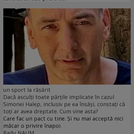
un sport la răsărit
Dacă asculți toate părțile implicate în cazul
Simonei Halep, inclusiv pe ea însăși, constați că
toți ar avea dreptate. Cum vine asta?
Care fac un pact cu tine. Și nu mai acceptă nici
măcar o privire înapoi.
Radu NAUM