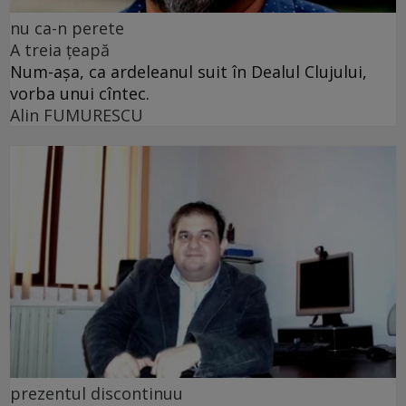
nu ca-n perete
A treia țeapă
Num-așa, ca ardeleanul suit în Dealul Clujului,
vorba unui cîntec.
Alin FUMURESCU
prezentul discontinuu