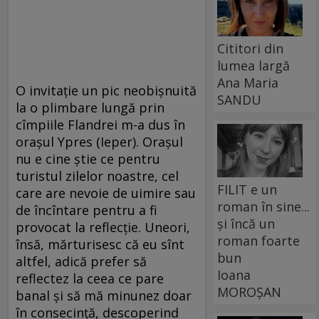
Cititori din
lumea largă
Ana Maria
O invitaţie un pic neobişnuită
SANDU
la o plimbare lungă prin
cîmpiile Flandrei m-a dus în
oraşul Ypres (Ieper). Oraşul
nu e cine ştie ce pentru
turistul zilelor noastre, cel
FILIT e un
care are nevoie de uimire sau
roman în sine...
de încîntare pentru a fi
și încă un
provocat la reflecţie. Uneori,
roman foarte
însă, mărturisesc că eu sînt
bun
altfel, adică prefer să
Ioana
reflectez la ceea ce pare
MOROȘAN
banal şi să mă minunez doar
în consecinţă, descoperind