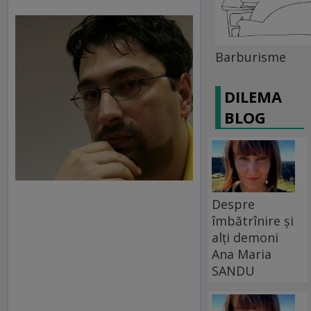
Barburisme
DILEMA
BLOG
Despre
îmbătrînire și
alți demoni
Ana Maria
SANDU