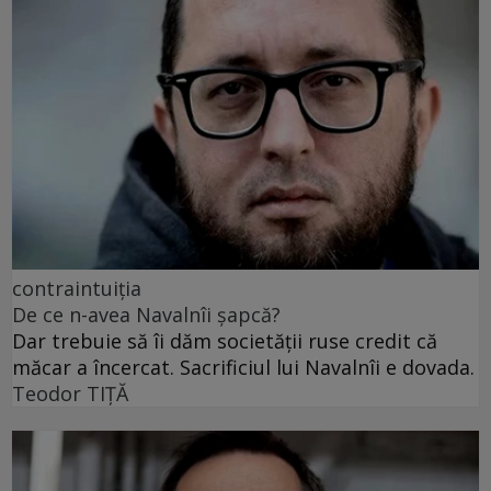
contraintuiția
De ce n-avea Navalnîi șapcă?
Dar trebuie să îi dăm societății ruse credit că
măcar a încercat. Sacrificiul lui Navalnîi e dovada.
Teodor TIŢĂ