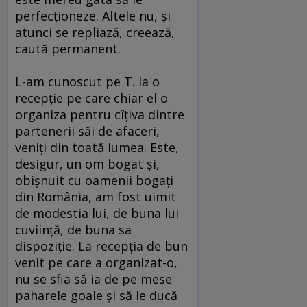
perfecţioneze. Altele nu, şi
atunci se repliază, creează,
caută permanent.
L-am cunoscut pe T. la o
recepţie pe care chiar el o
organiza pentru cîţiva dintre
partenerii săi de afaceri,
veniţi din toată lumea. Este,
desigur, un om bogat şi,
obişnuit cu oamenii bogaţi
din România, am fost uimit
de modestia lui, de buna lui
cuviinţă, de buna sa
dispoziţie. La recepţia de bun
venit pe care a organizat-o,
nu se sfia să ia de pe mese
paharele goale şi să le ducă