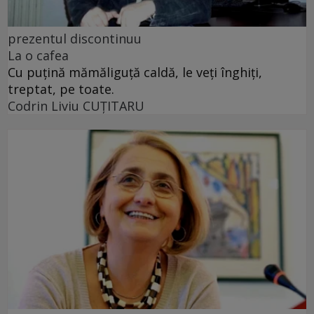
prezentul discontinuu
La o cafea
Cu puţină mămăliguţă caldă, le veţi înghiţi,
treptat, pe toate.
Codrin Liviu CUŢITARU