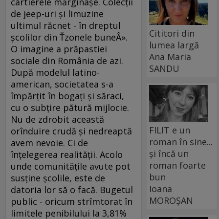
cartierele mărginaşe. Colecţii
de jeep-uri şi limuzine
ultimul răcnet - în dreptul
Cititori din
şcolilor din Ťzonele buneÂ».
lumea largă
O imagine a prăpastiei
Ana Maria
sociale din România de azi.
SANDU
După modelul latino-
american, societatea s-a
împărţit în bogaţi şi săraci,
cu o subţire pătură mijlocie.
Nu de zdrobit această
FILIT e un
orînduire crudă şi nedreaptă
roman în sine...
avem nevoie. Ci de
și încă un
înţelegerea realităţii. Acolo
roman foarte
unde comunităţile avute pot
bun
susţine şcolile, este de
Ioana
datoria lor să o facă. Bugetul
MOROȘAN
public - oricum strîmtorat în
limitele penibilului la 3,81%