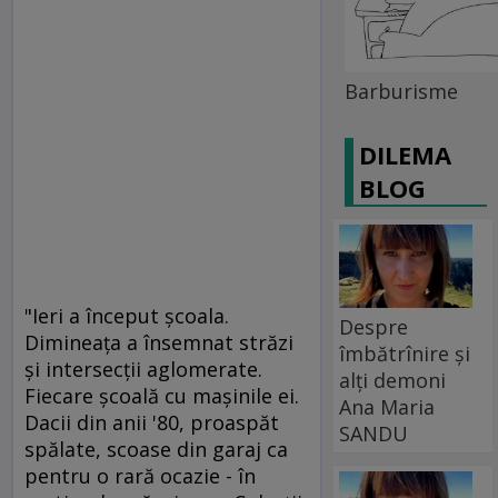
Barburisme
DILEMA
BLOG
"Ieri a început şcoala.
Despre
Dimineaţa a însemnat străzi
îmbătrînire și
şi intersecţii aglomerate.
alți demoni
Fiecare şcoală cu maşinile ei.
Ana Maria
Dacii din anii '80, proaspăt
SANDU
spălate, scoase din garaj ca
pentru o rară ocazie - în