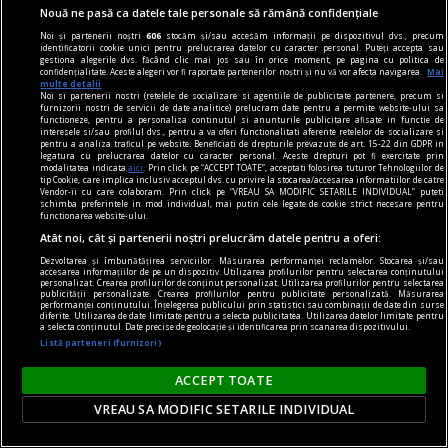
Nouă ne pasă ca datele tale personale să rămână confidențiale
Noi și partenerii noștri
606
stocăm și/sau accesăm informații pe dispozitivul dvs., precum
identificatorii cookie unici pentru prelucrarea datelor cu caracter personal. Puteți accepta sau
gestiona alegerile dvs. făcând clic mai jos sau în orice moment, pe pagina cu politica de
confidențialitate. Aceste alegeri vor fi raportate partenerilor noștri și nu vă vor afecta navigarea.
Mai
multe detalii
Noi si partenerii nostri (retelele de socializare si agentiile de publicitate partenere, precum si
furnizorii nostri de servicii de date analitice) prelucram date pentru a permite website-ului sa
functioneze, pentru a personaliza continutul si anunturile publicitare afisate in functie de
interesele si/sau profilul dvs., pentru a va oferi functionalitati aferente retelelor de socializare si
pentru a analiza traficul pe website. Beneficiati de drepturile prevazute de art. 15-22 din GDPR in
De ce unii angajați preferă să demisioneze decât
legatura cu prelucrarea datelor cu caracter personal. Aceste drepturi pot fi exercitate prin
modalitatea indicata
aici
. Prin click pe “ACCEPT TOATE”, acceptati folosirea tuturor Tehnologiilor de
să renunțe la munca remote
tip Cookie, care implica inclusiv acceptul dvs. cu privire la stocarea/accesarea informatiilor de catre
Vendor-ii cu care colaboram. Prin click pe “VREAU SA MODIFIC SETARILE INDIVIDUAL” puteti
Tot mai mulți angajați din IT spun că ofertele de
schimba preferintele in mod individual, mai putin cele legate de cookie strict necesare pentru
functionarea website-ului.
muncă full remote au devenit excepții, iar
Atât noi, cât și partenerii noștri prelucrăm datele pentru a oferi:
companiile revin la munca hibridă sau la
Dezvoltarea și îmbunătățirea serviciilor. Măsurarea performanței reclamelor. Stocarea și/sau
accesarea informațiilor de pe un dispozitiv. Utilizarea profilurilor pentru selectarea conținutului
prezența obligatorie la birou.
personalizat. Crearea profilurilor de conținut personalizat. Utilizarea profilurilor pentru selectarea
publicității personalizate. Crearea profilurilor pentru publicitate personalizată. Măsurarea
performanței conținutului. Înțelegerea publicului prin statistici sau combinații de date din surse
diferite. Utilizarea de date limitate pentru a selecta publicitatea. Utilizarea datelor limitate pentru
a selecta conținutul. Date precise de geolocație și identificarea prin scanarea dispozitivului.
Listă parteneri (furnizori)
ACCEPT TOATE
VREAU SA MODIFIC SETARILE INDIVIDUAL