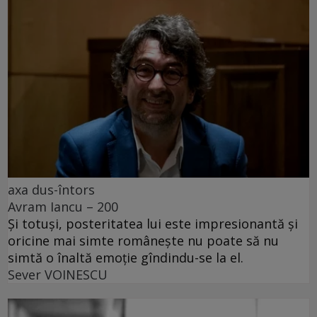
axa dus-întors
Avram Iancu – 200
Și totuși, posteritatea lui este impresionantă și
oricine mai simte românește nu poate să nu
simtă o înaltă emoție gîndindu-se la el.
Sever VOINESCU