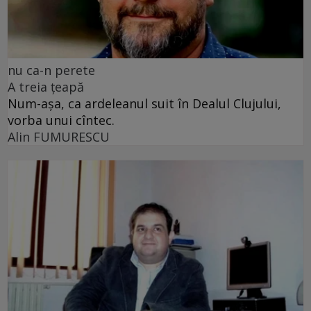
nu ca-n perete
A treia țeapă
Num-așa, ca ardeleanul suit în Dealul Clujului,
vorba unui cîntec.
Alin FUMURESCU