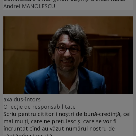
Andrei MANOLESCU
axa dus-întors
O lecție de responsabilitate
Scriu pentru cititorii noștri de bună-credință, cei
mai mulți, care ne prețuiesc și care se vor fi
încruntat cînd au văzut numărul nostru de
săptămîna trecută.