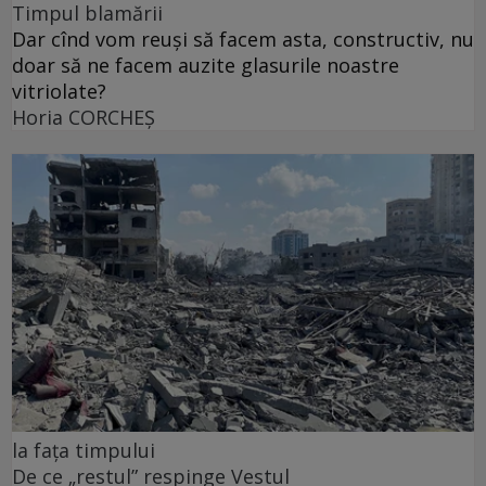
Timpul blamării
Dar cînd vom reuși să facem asta, constructiv, nu
doar să ne facem auzite glasurile noastre
vitriolate?
Horia CORCHEŞ
la fața timpului
De ce „restul” respinge Vestul