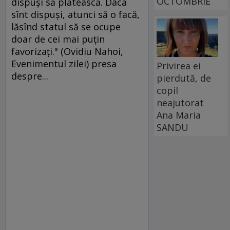
OCTOMBRIE
dispuşi să plătească. Dacă
sînt dispuşi, atunci să o facă,
lăsînd statul să se ocupe
doar de cei mai puţin
favorizaţi." (Ovidiu Nahoi,
Evenimentul zilei) presa
Privirea ei
despre...
pierdută, de
copil
neajutorat
Ana Maria
SANDU