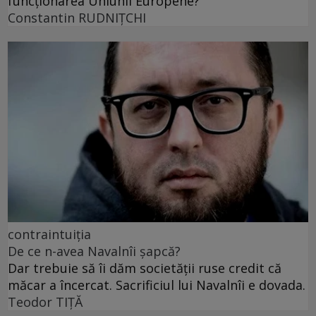
funcționarea Uniunii Europene?
Constantin RUDNIŢCHI
contraintuiția
De ce n-avea Navalnîi șapcă?
Dar trebuie să îi dăm societății ruse credit că
măcar a încercat. Sacrificiul lui Navalnîi e dovada.
Teodor TIŢĂ