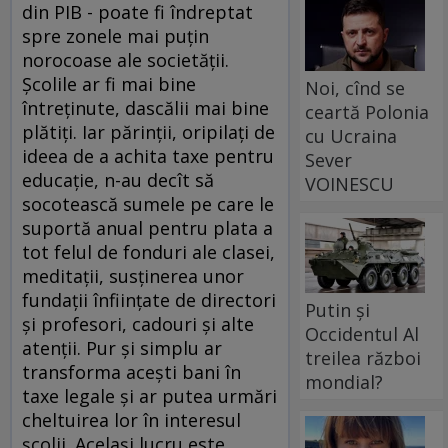
din PIB - poate fi îndreptat
spre zonele mai puţin
norocoase ale societăţii.
Şcolile ar fi mai bine
Noi, cînd se
întreţinute, dascălii mai bine
ceartă Polonia
plătiţi. Iar părinţii, oripilaţi de
cu Ucraina
ideea de a achita taxe pentru
Sever
educaţie, n-au decît să
VOINESCU
socotească sumele pe care le
suportă anual pentru plata a
tot felul de fonduri ale clasei,
meditaţii, susţinerea unor
fundaţii înfiinţate de directori
Putin și
şi profesori, cadouri şi alte
Occidentul Al
atenţii. Pur şi simplu ar
treilea război
transforma aceşti bani în
mondial?
taxe legale şi ar putea urmări
cheltuirea lor în interesul
şcolii. Acelaşi lucru este