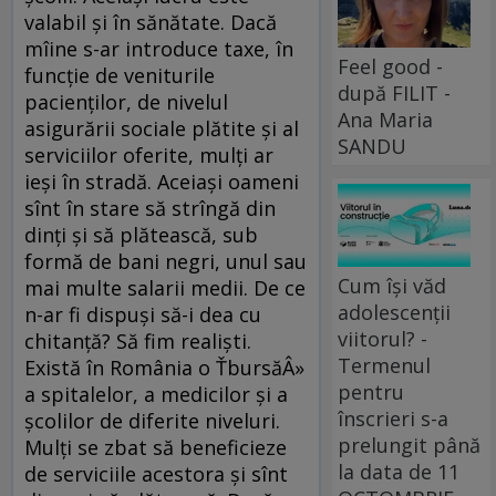
valabil şi în sănătate. Dacă
mîine s-ar introduce taxe, în
Feel good -
funcţie de veniturile
după FILIT -
pacienţilor, de nivelul
Ana Maria
asigurării sociale plătite şi al
SANDU
serviciilor oferite, mulţi ar
ieşi în stradă. Aceiaşi oameni
sînt în stare să strîngă din
dinţi şi să plătească, sub
formă de bani negri, unul sau
Cum își văd
mai multe salarii medii. De ce
adolescenții
n-ar fi dispuşi să-i dea cu
viitorul? -
chitanţă? Să fim realişti.
Termenul
Există în România o ŤbursăÂ»
pentru
a spitalelor, a medicilor şi a
înscrieri s-a
şcolilor de diferite niveluri.
prelungit până
Mulţi se zbat să beneficieze
la data de 11
de serviciile acestora şi sînt