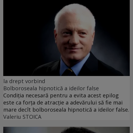
la drept vorbind
Bolboroseala hipnotică a ideilor false
Condiția necesară pentru a evita acest epilog
este ca forța de atracție a adevărului să fie mai
mare decît bolboroseala hipnotică a ideilor false.
Valeriu STOICA