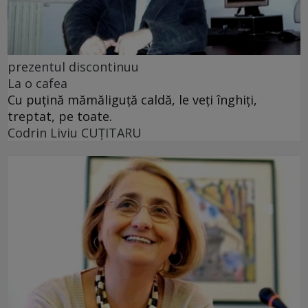
prezentul discontinuu
La o cafea
Cu puţină mămăliguţă caldă, le veţi înghiţi,
treptat, pe toate.
Codrin Liviu CUŢITARU