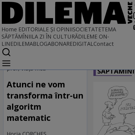
Home
EDITORIALE ȘI OPINII
SOCIETATE
TEMA
SĂPTĂMÎNII
LA ZI ÎN CULTURĂ
DILEME ON-
LINE
DILEMABLOG
ABONARE
DIGITAL
Contact
Home
CARICATU
EDITORIALE ȘI OPINII
prof, viața mea
SĂPTĂMÎNI
PE CE LUME TRĂIM
Atunci ne vom
transforma într-un
algoritm
matematic
Horia CORCHEŞ