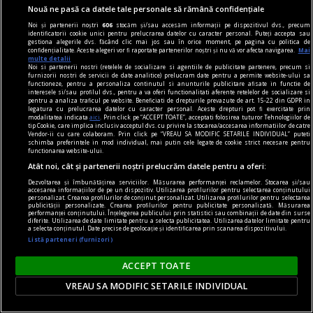
Nouă ne pasă ca datele tale personale să rămână confidențiale
principiilor economiei de piață și cele privind
Noi și partenerii noștri
606
stocăm și/sau accesăm informații pe dispozitivul dvs., precum
funcționarea Uniunii Europene?
identificatorii cookie unici pentru prelucrarea datelor cu caracter personal. Puteți accepta sau
gestiona alegerile dvs. făcând clic mai jos sau în orice moment, pe pagina cu politica de
Constantin RUDNIŢCHI
confidențialitate. Aceste alegeri vor fi raportate partenerilor noștri și nu vă vor afecta navigarea.
Mai
multe detalii
Noi si partenerii nostri (retelele de socializare si agentiile de publicitate partenere, precum si
furnizorii nostri de servicii de date analitice) prelucram date pentru a permite website-ului sa
functioneze, pentru a personaliza continutul si anunturile publicitare afisate in functie de
interesele si/sau profilul dvs., pentru a va oferi functionalitati aferente retelelor de socializare si
pentru a analiza traficul pe website. Beneficiati de drepturile prevazute de art. 15-22 din GDPR in
legatura cu prelucrarea datelor cu caracter personal. Aceste drepturi pot fi exercitate prin
modalitatea indicata
aici
. Prin click pe “ACCEPT TOATE”, acceptati folosirea tuturor Tehnologiilor de
tip Cookie, care implica inclusiv acceptul dvs. cu privire la stocarea/accesarea informatiilor de catre
Vendor-ii cu care colaboram. Prin click pe “VREAU SA MODIFIC SETARILE INDIVIDUAL” puteti
schimba preferintele in mod individual, mai putin cele legate de cookie strict necesare pentru
functionarea website-ului.
Atât noi, cât și partenerii noștri prelucrăm datele pentru a oferi:
Dezvoltarea și îmbunătățirea serviciilor. Măsurarea performanței reclamelor. Stocarea și/sau
accesarea informațiilor de pe un dispozitiv. Utilizarea profilurilor pentru selectarea conținutului
personalizat. Crearea profilurilor de conținut personalizat. Utilizarea profilurilor pentru selectarea
publicității personalizate. Crearea profilurilor pentru publicitate personalizată. Măsurarea
performanței conținutului. Înțelegerea publicului prin statistici sau combinații de date din surse
diferite. Utilizarea de date limitate pentru a selecta publicitatea. Utilizarea datelor limitate pentru
a selecta conținutul. Date precise de geolocație și identificarea prin scanarea dispozitivului.
Listă parteneri (furnizori)
contraintuiția
ACCEPT TOATE
De ce n-avea Navalnîi șapcă?
VREAU SA MODIFIC SETARILE INDIVIDUAL
Dar trebuie să îi dăm societății ruse credit că
măcar a încercat. Sacrificiul lui Navalnîi e dovada.