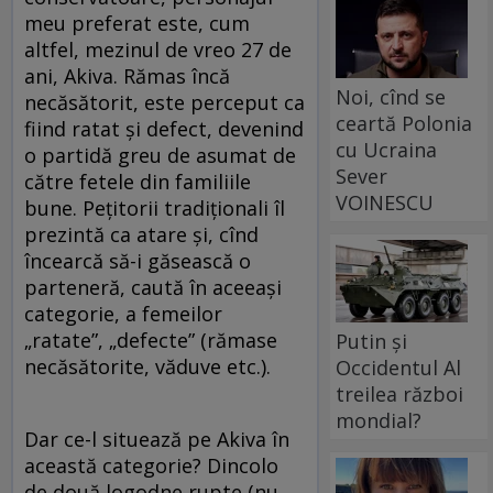
meu preferat este, cum
altfel, mezinul de vreo 27 de
ani, Akiva. Rămas încă
Noi, cînd se
necăsătorit, este perceput ca
ceartă Polonia
fiind ratat și defect, devenind
cu Ucraina
o partidă greu de asumat de
Sever
către fetele din familiile
VOINESCU
bune. Pețitorii tradiționali îl
prezintă ca atare și, cînd
încearcă să-i găsească o
parteneră, caută în aceeași
categorie, a femeilor
„ratate”, „defecte” (rămase
Putin și
necăsătorite, văduve etc.).
Occidentul Al
treilea război
mondial?
Dar ce-l situează pe Akiva în
această categorie? Dincolo
de două logodne rupte (nu