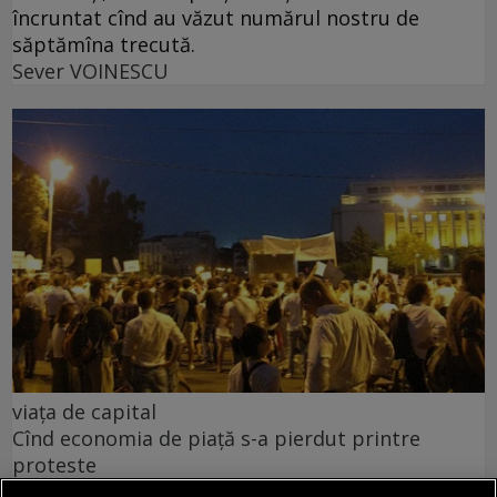
încruntat cînd au văzut numărul nostru de
săptămîna trecută.
Sever VOINESCU
viața de capital
Cînd economia de piață s-a pierdut printre
proteste
Întrebarea este: pînă unde vor merge încălcările