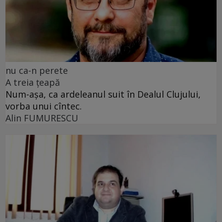
nu ca-n perete
A treia țeapă
Num-așa, ca ardeleanul suit în Dealul Clujului,
vorba unui cîntec.
Alin FUMURESCU