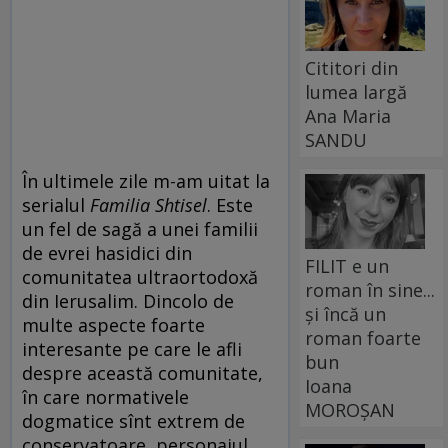
Cititori din
lumea largă
Ana Maria
SANDU
În ultimele zile m-am uitat la
serialul
Familia Shtisel
. Este
un fel de sagă a unei familii
de evrei hasidici din
FILIT e un
comunitatea ultraortodoxă
roman în sine...
din Ierusalim. Dincolo de
și încă un
multe aspecte foarte
roman foarte
interesante pe care le afli
bun
despre această comunitate,
Ioana
în care normativele
MOROȘAN
dogmatice sînt extrem de
conservatoare, personajul