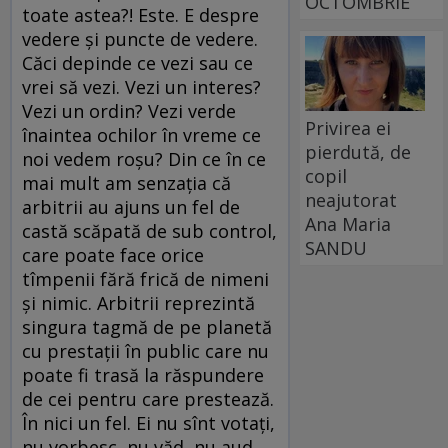
OCTOMBRIE
toate astea?! Este. E despre
vedere şi puncte de vedere.
Căci depinde ce vezi sau ce
vrei să vezi. Vezi un interes?
Vezi un ordin? Vezi verde
Privirea ei
înaintea ochilor în vreme ce
pierdută, de
noi vedem roşu? Din ce în ce
copil
mai mult am senzaţia că
neajutorat
arbitrii au ajuns un fel de
Ana Maria
castă scăpată de sub control,
SANDU
care poate face orice
tîmpenii fără frică de nimeni
şi nimic. Arbitrii reprezintă
singura tagmă de pe planetă
cu prestaţii în public care nu
poate fi trasă la răspundere
de cei pentru care prestează.
În nici un fel. Ei nu sînt votaţi,
nu vorbesc, nu văd, nu aud