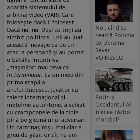
apariţia sistemului de
arbitraj video (VAR). Care
foloseşte dacă îl foloseşti.
Noi, cînd se
Dacă nu, nu. Deşi cu toţii au
ceartă Polonia
zîmbit politicos, unii au luat
cu Ucraina
această inovaţie ca pe un
Sever
atac la persoană şi au pornit
VOINESCU
o bătălie împotriva
„maşinilor” mai ceva ca
în
Terminator.
La un meci din
prima etapă a
anului,Budescu, jucător cu
Putin și
talent internaţional şi
Occidentul Al
metehne autohtone, a schiat
treilea război
cu crampoanele de la tibie
mondial?
pînă pe glezna unui adversar.
Un cartonaş roşu mai clar e
greu de găsit oricît ne-am