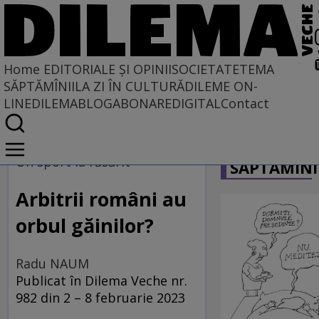
Home
EDITORIALE ȘI OPINII
SOCIETATE
TEMA
SĂPTĂMÎNII
LA ZI ÎN CULTURĂ
DILEME ON-
LINE
DILEMABLOG
ABONARE
DIGITAL
Contact
Home
CARICATU
EDITORIALE ȘI OPINII
Un sport la răsărit
SĂPTĂMÎNI
PE CE LUME TRĂIM
Arbitrii români au
orbul găinilor?
Radu NAUM
Publicat în Dilema Veche nr.
982 din 2 – 8 februarie 2023