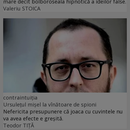
mare decît bolboroseala hipnotică a ideilor false.
Valeriu STOICA
contraintuiția
Ursulețul mișel la vînătoare de spioni
Nefericita presupunere că joaca cu cuvintele nu
va avea efecte e greșită.
Teodor TIŢĂ