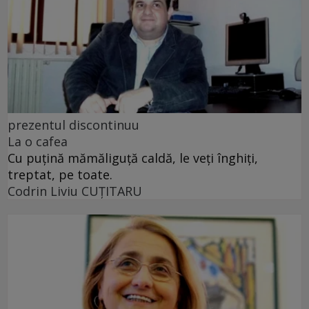
prezentul discontinuu
La o cafea
Cu puţină mămăliguţă caldă, le veţi înghiţi,
treptat, pe toate.
Codrin Liviu CUŢITARU