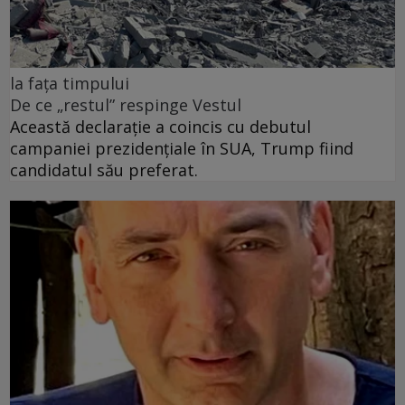
la fața timpului
De ce „restul” respinge Vestul
Această declarație a coincis cu debutul
campaniei prezidențiale în SUA, Trump fiind
candidatul său preferat.