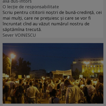
axa dus-întors
O lecție de responsabilitate
Scriu pentru cititorii noștri de bună-credință, cei
mai mulți, care ne prețuiesc și care se vor fi
încruntat cînd au văzut numărul nostru de
săptămîna trecută.
Sever VOINESCU