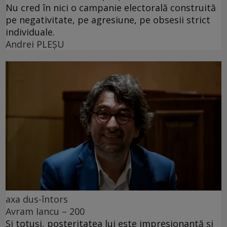
Nu cred în nici o campanie electorală construită
pe negativitate, pe agresiune, pe obsesii strict
individuale.
Andrei PLEŞU
axa dus-întors
Avram Iancu – 200
Și totuși, posteritatea lui este impresionantă și