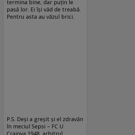
termina bine, dar puţin le
pasă lor. Ei îşi văd de treabă.
Pentru asta au văzul brici.
P.S. Deşi a greşit şi el zdravăn
în meciul Sepsi – FC U
Craiova 1948, arbitrul