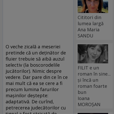
Cititori din
lumea largă
Ana Maria
SANDU
O veche zicală a meseriei
pretinde că un deţinător de
fluier trebuie să aibă auzul
selectiv (la boscorodelile
FILIT e un
jucătorilor). Nimic despre
roman în sine...
vedere. Dar pare din ce în ce
și încă un
mai mult că ea se cere a fi
roman foarte
precum lumina farurilor
bun
maşinilor deştepte:
Ioana
adaptativă. De curînd,
MOROȘAN
petrecerea judecătorilor cu
ţignal a fost stricată de