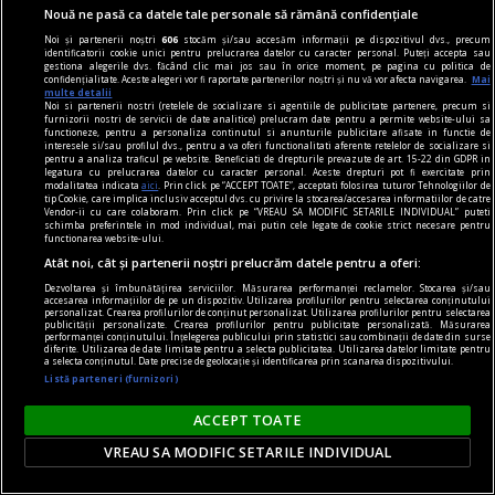
Nouă ne pasă ca datele tale personale să rămână confidențiale
Noi și partenerii noștri
606
stocăm și/sau accesăm informații pe dispozitivul dvs., precum
identificatorii cookie unici pentru prelucrarea datelor cu caracter personal. Puteți accepta sau
gestiona alegerile dvs. făcând clic mai jos sau în orice moment, pe pagina cu politica de
confidențialitate. Aceste alegeri vor fi raportate partenerilor noștri și nu vă vor afecta navigarea.
Mai
multe detalii
Noi si partenerii nostri (retelele de socializare si agentiile de publicitate partenere, precum si
furnizorii nostri de servicii de date analitice) prelucram date pentru a permite website-ului sa
functioneze, pentru a personaliza continutul si anunturile publicitare afisate in functie de
interesele si/sau profilul dvs., pentru a va oferi functionalitati aferente retelelor de socializare si
pentru a analiza traficul pe website. Beneficiati de drepturile prevazute de art. 15-22 din GDPR in
legatura cu prelucrarea datelor cu caracter personal. Aceste drepturi pot fi exercitate prin
un sport la răsărit
modalitatea indicata
aici
. Prin click pe “ACCEPT TOATE”, acceptati folosirea tuturor Tehnologiilor de
tip Cookie, care implica inclusiv acceptul dvs. cu privire la stocarea/accesarea informatiilor de catre
Echipa națională de fotbal a României se află
Vendor-ii cu care colaboram. Prin click pe “VREAU SA MODIFIC SETARILE INDIVIDUAL” puteti
schimba preferintele in mod individual, mai putin cele legate de cookie strict necesare pentru
acum pe locul 45 în clasamentul FIFA. E bine, e
functionarea website-ului.
rău? Are vreo relevanță?
Atât noi, cât și partenerii noștri prelucrăm datele pentru a oferi:
Chiar, ce vă naște fluturi în stomac azi, cînd vă
Dezvoltarea și îmbunătățirea serviciilor. Măsurarea performanței reclamelor. Stocarea și/sau
accesarea informațiilor de pe un dispozitiv. Utilizarea profilurilor pentru selectarea conținutului
personalizat. Crearea profilurilor de conținut personalizat. Utilizarea profilurilor pentru selectarea
gîndiți la România?
publicității personalizate. Crearea profilurilor pentru publicitate personalizată. Măsurarea
performanței conținutului. Înțelegerea publicului prin statistici sau combinații de date din surse
Radu NAUM
diferite. Utilizarea de date limitate pentru a selecta publicitatea. Utilizarea datelor limitate pentru
a selecta conținutul. Date precise de geolocație și identificarea prin scanarea dispozitivului.
Listă parteneri (furnizori)
Parteneri
ACCEPT TOATE
VREAU SA MODIFIC SETARILE INDIVIDUAL