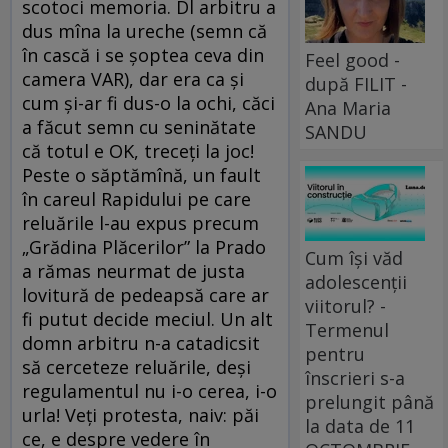
scotoci memoria. Dl arbitru a
dus mîna la ureche (semn că
în cască i se şoptea ceva din
Feel good -
camera VAR), dar era ca şi
după FILIT -
cum şi-ar fi dus-o la ochi, căci
Ana Maria
a făcut semn cu seninătate
SANDU
că totul e OK, treceţi la joc!
Peste o săptămînă, un fault
în careul Rapidului pe care
reluările l-au expus precum
„Grădina Plăcerilor” la Prado
Cum își văd
a rămas neurmat de justa
adolescenții
lovitură de pedeapsă care ar
viitorul? -
fi putut decide meciul. Un alt
Termenul
domn arbitru n-a catadicsit
pentru
să cerceteze reluările, deşi
înscrieri s-a
regulamentul nu i-o cerea, i-o
prelungit până
urla! Veţi protesta, naiv: păi
la data de 11
ce, e despre vedere în