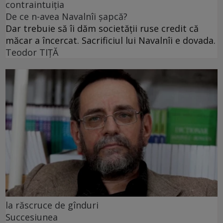
contraintuiția
De ce n-avea Navalnîi șapcă?
Dar trebuie să îi dăm societății ruse credit că
măcar a încercat. Sacrificiul lui Navalnîi e dovada.
Teodor TIŢĂ
la răscruce de gînduri
Succesiunea