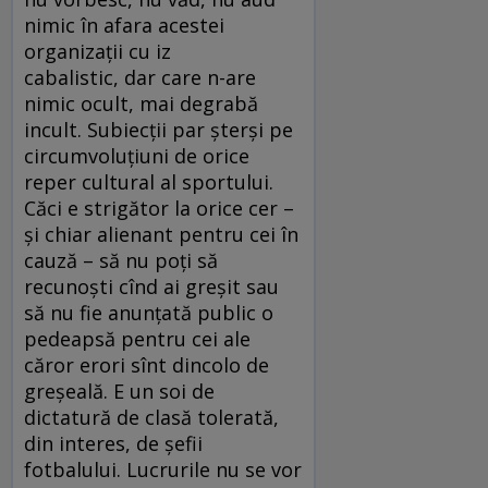
nimic în afara acestei
organizaţii cu iz
cabalistic, dar care n-are
nimic ocult, mai degrabă
incult. Subiecţii par şterşi pe
circumvoluţiuni de orice
reper cultural al sportului.
Căci e strigător la orice cer –
şi chiar alienant pentru cei în
cauză – să nu poţi să
recunoşti cînd ai greşit sau
să nu fie anunţată public o
pedeapsă pentru cei ale
căror erori sînt dincolo de
greşeală. E un soi de
dictatură de clasă tolerată,
din interes, de şefii
fotbalului. Lucrurile nu se vor