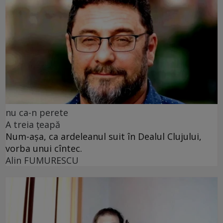
nu ca-n perete
A treia țeapă
Num-așa, ca ardeleanul suit în Dealul Clujului,
vorba unui cîntec.
Alin FUMURESCU