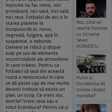
înşiruite nu fac nimic, nici
primăvară, nici vară, nici cald,
nici rece. Fotbalul de aici e în
Noi, cînd se
starea planetei la
ceartă Polonia
începuturile ei, noroi,
cu Ucraina
negreală, fulgere, apă în
Sever
suspensie, o nebunie.
VOINESCU
Oameni se ridică şi dispar
luaţi pe sus de elemente
incontrolabile ale atmosferei
în care trăiesc. Pentru ca
fotbalul să iasă din această
roată a nenorocului în care
Putin și
se dă peste cap de mai multe
Occidentul Al
decenii trebuie să existe un
treilea război
plan, un scop. Ce vrem noi,
mondial?
dom’le? Vrem ceva sau e
totul brambura? Pentru că şi