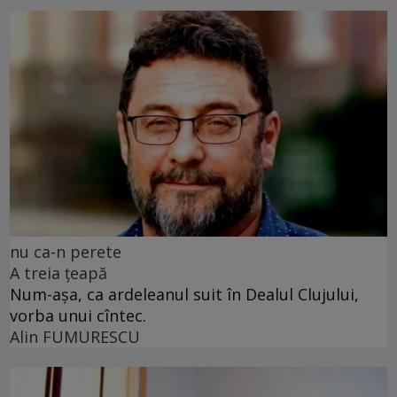
nu ca-n perete
A treia țeapă
Num-așa, ca ardeleanul suit în Dealul Clujului,
vorba unui cîntec.
Alin FUMURESCU