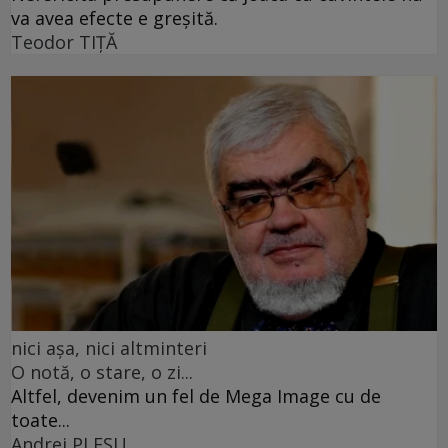
va avea efecte e greșită.
Teodor TIŢĂ
nici așa, nici altminteri
O notă, o stare, o zi...
Altfel, devenim un fel de Mega Image cu de
toate...
Andrei PLEŞU