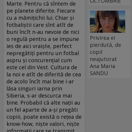
OCTOMBRIE
Marte. Pentru că sîntem de
pe planete diferite. Fiecare
cu a mămiţichii lui. Chiar şi
fotbaliştii care sînt atît de
buni încît n-au nevoie de nici
Privirea ei
o regulă pentru a se impune
pierdută, de
ies de aici vraişte, perfect
copil
nepregătiţi pentru un fotbal
neajutorat
aspru şi concurenţial cum
Ana Maria
este cel din Vest. Cultura de
SANDU
la noi e atît de diferită de cea
de acolo încît mai bine i-ar
lăsa singuri iarna prin
Siberia, s-ar descurca mai
bine. Probabil că alte naţii au
un fel aparte de a-şi pregăti
copiii, poate există o reţea de
know-how, nişte valori, nişte
informaţii care se transmit