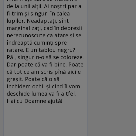
de la unii alţii. Ai noştri par a
fi trimişi singuri în calea
lupilor. Neadaptaţi, sînt
marginalizaţi, cad în depresii
nerecunoscute ca atare şi se
îndreaptă cuminţi spre
ratare. E un tablou negru?
Păi, singur n-o să se coloreze.
Dar poate că va fi bine. Poate
că tot ce am scris pînă aici e
greşit. Poate că o să
închidem ochii şi cînd îi vom
deschide lumea va fi altfel.
Hai cu Doamne ajută!