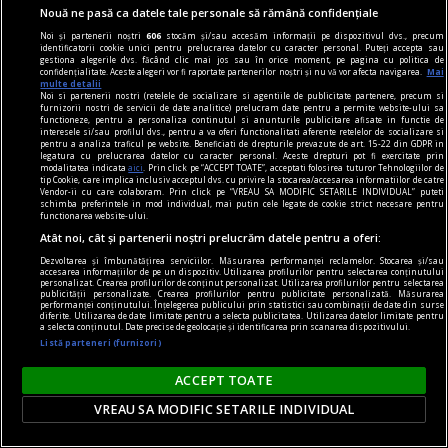
Nouă ne pasă ca datele tale personale să rămână confidențiale
Noi și partenerii noștri
606
stocăm și/sau accesăm informații pe dispozitivul dvs., precum
identificatorii cookie unici pentru prelucrarea datelor cu caracter personal. Puteți accepta sau
gestiona alegerile dvs. făcând clic mai jos sau în orice moment, pe pagina cu politica de
confidențialitate. Aceste alegeri vor fi raportate partenerilor noștri și nu vă vor afecta navigarea.
Mai
multe detalii
Noi si partenerii nostri (retelele de socializare si agentiile de publicitate partenere, precum si
furnizorii nostri de servicii de date analitice) prelucram date pentru a permite website-ului sa
functioneze, pentru a personaliza continutul si anunturile publicitare afisate in functie de
interesele si/sau profilul dvs., pentru a va oferi functionalitati aferente retelelor de socializare si
pentru a analiza traficul pe website. Beneficiati de drepturile prevazute de art. 15-22 din GDPR in
legatura cu prelucrarea datelor cu caracter personal. Aceste drepturi pot fi exercitate prin
modalitatea indicata
aici
. Prin click pe “ACCEPT TOATE”, acceptati folosirea tuturor Tehnologiilor de
tip Cookie, care implica inclusiv acceptul dvs. cu privire la stocarea/accesarea informatiilor de catre
Vendor-ii cu care colaboram. Prin click pe “VREAU SA MODIFIC SETARILE INDIVIDUAL” puteti
schimba preferintele in mod individual, mai putin cele legate de cookie strict necesare pentru
functionarea website-ului.
Atât noi, cât și partenerii noștri prelucrăm datele pentru a oferi:
Dezvoltarea și îmbunătățirea serviciilor. Măsurarea performanței reclamelor. Stocarea și/sau
accesarea informațiilor de pe un dispozitiv. Utilizarea profilurilor pentru selectarea conținutului
personalizat. Crearea profilurilor de conținut personalizat. Utilizarea profilurilor pentru selectarea
Șoc în Superliga României: jucător suspendat
publicității personalizate. Crearea profilurilor pentru publicitate personalizată. Măsurarea
performanței conținutului. Înțelegerea publicului prin statistici sau combinații de date din surse
pentru dopaj. Ce s-a întâmplat
diferite. Utilizarea de date limitate pentru a selecta publicitatea. Utilizarea datelor limitate pentru
a selecta conținutul. Date precise de geolocație și identificarea prin scanarea dispozitivului.
Un fotbalist a fost pedepsit nouă luni,
Listă parteneri (furnizori)
„zguduind” lumea fotbalului.
ACCEPT TOATE
VREAU SA MODIFIC SETARILE INDIVIDUAL