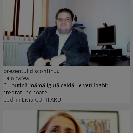
prezentul discontinuu
La o cafea
Cu puţină mămăliguţă caldă, le veţi înghiţi,
treptat, pe toate.
Codrin Liviu CUŢITARU