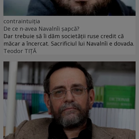
contraintuiția
De ce n-avea Navalnîi șapcă?
Dar trebuie să îi dăm societății ruse credit că
măcar a încercat. Sacrificiul lui Navalnîi e dovada.
Teodor TIŢĂ