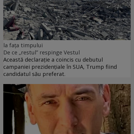
la fața timpului
De ce „restul” respinge Vestul
Această declarație a coincis cu debutul
campaniei prezidențiale în SUA, Trump fiind
candidatul său preferat.