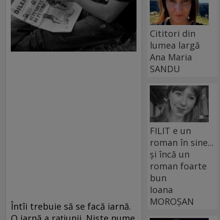
Cititori din
lumea largă
Ana Maria
SANDU
FILIT e un
roman în sine...
și încă un
roman foarte
bun
Ioana
MOROȘAN
Întîi trebuie să se facă iarnă.
O iarnă a raţiunii. Nişte nume