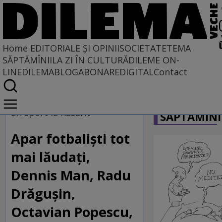
Home
EDITORIALE ȘI OPINII
SOCIETATE
TEMA
SĂPTĂMÎNII
LA ZI ÎN CULTURĂ
DILEME ON-
LINE
DILEMABLOG
ABONARE
DIGITAL
Contact
Home
CARICATU
EDITORIALE ȘI OPINII
un sport la Răsărit
SĂPTĂMÎNI
PE CE LUME TRĂIM
Apar fotbaliști tot
mai lăudați,
Dennis Man, Radu
Drăgușin,
Octavian Popescu,