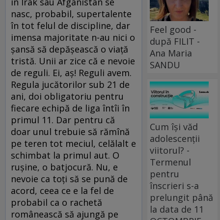
în Irak sau Afganistan se
nasc, probabil, supertalente
în tot felul de discipline, dar
Feel good -
imensa majoritate n-au nici o
după FILIT -
şansă să depăşească o viaţă
Ana Maria
tristă. Unii ar zice că e nevoie
SANDU
de reguli. Ei, aş! Reguli avem.
Regula jucătorilor sub 21 de
ani, doi obligatoriu pentru
fiecare echipă de liga întîi în
primul 11. Dar pentru că
Cum își văd
doar unul trebuie să rămînă
adolescenții
pe teren tot meciul, celălalt e
viitorul? -
schimbat la primul aut. O
Termenul
ruşine, o batjocură. Nu, e
pentru
nevoie ca toţi să se pună de
înscrieri s-a
acord, ceea ce e la fel de
prelungit până
probabil ca o rachetă
la data de 11
românească să ajungă pe