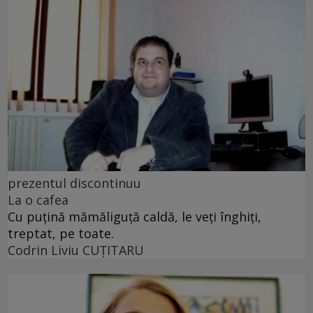
prezentul discontinuu
La o cafea
Cu puţină mămăliguţă caldă, le veţi înghiţi,
treptat, pe toate.
Codrin Liviu CUŢITARU