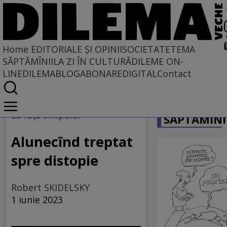
Home
EDITORIALE ȘI OPINII
SOCIETATE
TEMA
SĂPTĂMÎNII
LA ZI ÎN CULTURĂ
DILEME ON-
LINE
DILEMABLOG
ABONARE
DIGITAL
Contact
Home
CARICATU
EDITORIALE ȘI OPINII
La fața timpului
SĂPTĂMÎNI
PE CE LUME TRĂIM
Alunecînd treptat
spre distopie
Robert SKIDELSKY
1 iunie 2023