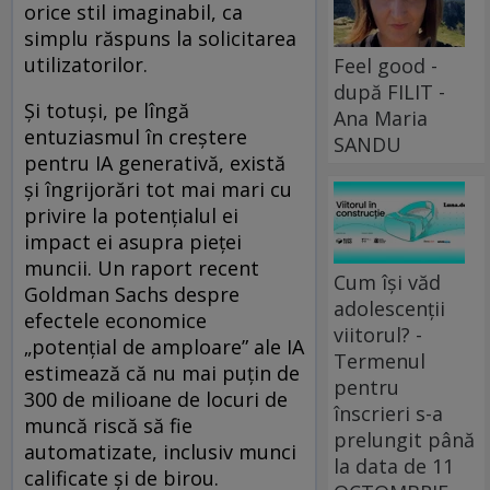
orice stil imaginabil, ca
simplu răspuns la solicitarea
utilizatorilor.
Feel good -
după FILIT -
Și totuși, pe lîngă
Ana Maria
entuziasmul în creștere
SANDU
pentru IA generativă, există
și îngrijorări tot mai mari cu
privire la potențialul ei
impact ei asupra pieței
muncii. Un raport recent
Cum își văd
Goldman Sachs despre
adolescenții
efectele economice
viitorul? -
„potențial de amploare” ale IA
Termenul
estimează că nu mai puțin de
pentru
300 de milioane de locuri de
înscrieri s-a
muncă riscă să fie
prelungit până
automatizate, inclusiv munci
la data de 11
calificate și de birou.