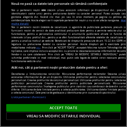
Nouă ne pasă ca datele tale personale să rămână confidențiale
Noi și partenerii noștri
606
stocăm și/sau accesăm informații pe dispozitivul dvs., precum
identificatorii cookie unici pentru prelucrarea datelor cu caracter personal. Puteți accepta sau
gestiona alegerile dvs. făcând clic mai jos sau în orice moment, pe pagina cu politica de
confidențialitate. Aceste alegeri vor fi raportate partenerilor noștri și nu vă vor afecta navigarea.
Mai
multe detalii
Noi si partenerii nostri (retelele de socializare si agentiile de publicitate partenere, precum si
furnizorii nostri de servicii de date analitice) prelucram date pentru a permite website-ului sa
functioneze, pentru a personaliza continutul si anunturile publicitare afisate in functie de
libertstea de impresie
interesele si/sau profilul dvs., pentru a va oferi functionalitati aferente retelelor de socializare si
pentru a analiza traficul pe website. Beneficiati de drepturile prevazute de art. 15-22 din GDPR in
Buon appetito!
legatura cu prelucrarea datelor cu caracter personal. Aceste drepturi pot fi exercitate prin
modalitatea indicata
aici
. Prin click pe “ACCEPT TOATE”, acceptati folosirea tuturor Tehnologiilor de
Dar, apropo, cred că, după ce a făcut lumea,
tip Cookie, care implica inclusiv acceptul dvs. cu privire la stocarea/accesarea informatiilor de catre
Vendor-ii cu care colaboram. Prin click pe “VREAU SA MODIFIC SETARILE INDIVIDUAL” puteti
Dumnezeu s-a mai gîndit puțin și a creat Italia.
schimba preferintele in mod individual, mai putin cele legate de cookie strict necesare pentru
functionarea website-ului.
Andrei MANOLESCU
Atât noi, cât și partenerii noștri prelucrăm datele pentru a oferi:
Dezvoltarea și îmbunătățirea serviciilor. Măsurarea performanței reclamelor. Stocarea și/sau
accesarea informațiilor de pe un dispozitiv. Utilizarea profilurilor pentru selectarea conținutului
personalizat. Crearea profilurilor de conținut personalizat. Utilizarea profilurilor pentru selectarea
publicității personalizate. Crearea profilurilor pentru publicitate personalizată. Măsurarea
performanței conținutului. Înțelegerea publicului prin statistici sau combinații de date din surse
diferite. Utilizarea de date limitate pentru a selecta publicitatea. Utilizarea datelor limitate pentru
a selecta conținutul. Date precise de geolocație și identificarea prin scanarea dispozitivului.
Listă parteneri (furnizori)
ACCEPT TOATE
VREAU SA MODIFIC SETARILE INDIVIDUAL