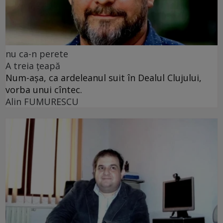
nu ca-n perete
A treia țeapă
Num-așa, ca ardeleanul suit în Dealul Clujului,
vorba unui cîntec.
Alin FUMURESCU