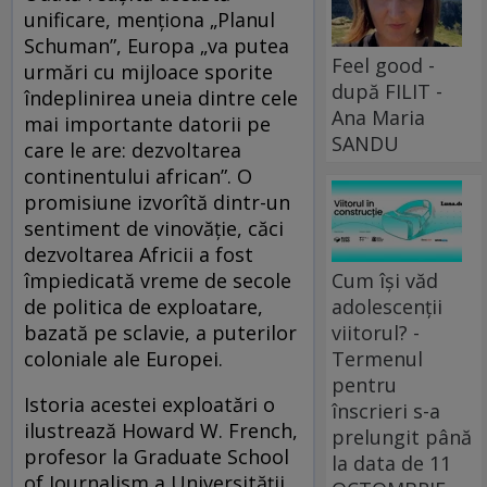
unificare, menționa „Planul
Schuman”, Europa „va putea
Feel good -
urmări cu mijloace sporite
după FILIT -
îndeplinirea uneia dintre cele
Ana Maria
mai importante datorii pe
SANDU
care le are: dezvoltarea
continentului african”. O
promisiune izvorîtă dintr-un
sentiment de vinovăție, căci
dezvoltarea Africii a fost
împiedicată vreme de secole
Cum își văd
de politica de exploatare,
adolescenții
bazată pe sclavie, a puterilor
viitorul? -
coloniale ale Europei.
Termenul
pentru
Istoria acestei exploatări o
înscrieri s-a
ilustrează Howard W. French,
prelungit până
profesor la Graduate School
la data de 11
of Journalism a Universității