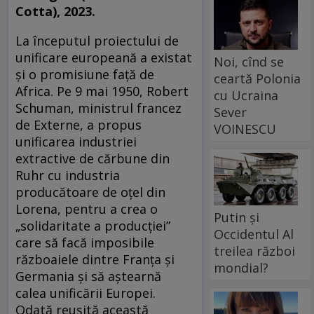
Cotta), 2023.
La începutul proiectului de
unificare europeană a existat
Noi, cînd se
și o promisiune față de
ceartă Polonia
Africa. Pe 9 mai 1950, Robert
cu Ucraina
Schuman, ministrul francez
Sever
de Externe, a propus
VOINESCU
unificarea industriei
extractive de cărbune din
Ruhr cu industria
producătoare de oțel din
Lorena, pentru a crea o
Putin și
„solidaritate a producției”
Occidentul Al
care să facă imposibile
treilea război
războaiele dintre Franța și
mondial?
Germania și să aștearnă
calea unificării Europei.
Odată reușită această