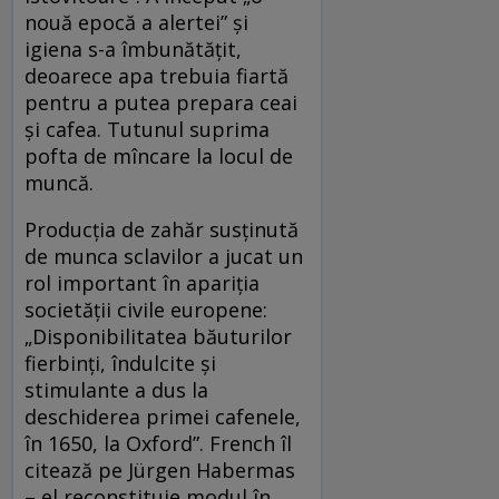
nouă epocă a alertei” și
igiena s-a îmbunătățit,
deoarece apa trebuia fiartă
pentru a putea prepara ceai
și cafea. Tutunul suprima
pofta de mîncare la locul de
muncă.
Producția de zahăr susținută
de munca sclavilor a jucat un
rol important în apariția
societății civile europene:
„Disponibilitatea băuturilor
fierbinți, îndulcite și
stimulante a dus la
deschiderea primei cafenele,
în 1650, la Oxford”. French îl
citează pe Jürgen Habermas
– el reconstituie modul în