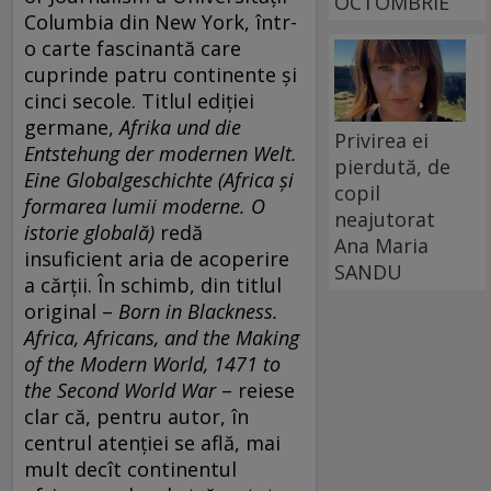
OCTOMBRIE
Columbia din New York, într-
o carte fascinantă care
cuprinde patru continente și
cinci secole. Titlul ediției
germane,
Afrika und die
Privirea ei
Entstehung der modernen Welt.
pierdută, de
Eine Globalgeschichte (Africa și
copil
formarea lumii moderne. O
neajutorat
istorie globală)
redă
Ana Maria
insuficient aria de acoperire
SANDU
a cărții. În schimb, din titlul
original –
Born in Blackness.
Africa, Africans, and the Making
of the Modern World, 1471 to
the Second World War
– reiese
clar că, pentru autor, în
centrul atenției se află, mai
mult decît continentul