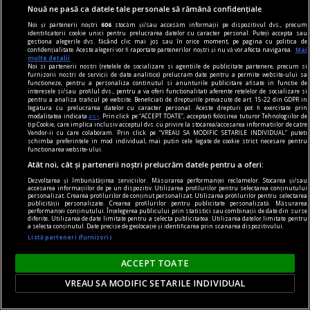
Nouă ne pasă ca datele tale personale să rămână confidențiale
Această declarație a coincis cu debutul
Noi și partenerii noștri
606
stocăm și/sau accesăm informații pe dispozitivul dvs., precum
campaniei prezidențiale în SUA, Trump fiind
identificatorii cookie unici pentru prelucrarea datelor cu caracter personal. Puteți accepta sau
gestiona alegerile dvs. făcând clic mai jos sau în orice moment, pe pagina cu politica de
candidatul său preferat.
confidențialitate. Aceste alegeri vor fi raportate partenerilor noștri și nu vă vor afecta navigarea.
Mai
multe detalii
Noi si partenerii nostri (retelele de socializare si agentiile de publicitate partenere, precum si
furnizorii nostri de servicii de date analitice) prelucram date pentru a permite website-ului sa
functioneze, pentru a personaliza continutul si anunturile publicitare afisate in functie de
interesele si/sau profilul dvs., pentru a va oferi functionalitati aferente retelelor de socializare si
pentru a analiza traficul pe website. Beneficiati de drepturile prevazute de art. 15-22 din GDPR in
legatura cu prelucrarea datelor cu caracter personal. Aceste drepturi pot fi exercitate prin
modalitatea indicata
aici
. Prin click pe “ACCEPT TOATE”, acceptati folosirea tuturor Tehnologiilor de
tip Cookie, care implica inclusiv acceptul dvs. cu privire la stocarea/accesarea informatiilor de catre
Vendor-ii cu care colaboram. Prin click pe “VREAU SA MODIFIC SETARILE INDIVIDUAL” puteti
schimba preferintele in mod individual, mai putin cele legate de cookie strict necesare pentru
functionarea website-ului.
Atât noi, cât și partenerii noștri prelucrăm datele pentru a oferi:
Dezvoltarea și îmbunătățirea serviciilor. Măsurarea performanței reclamelor. Stocarea și/sau
accesarea informațiilor de pe un dispozitiv. Utilizarea profilurilor pentru selectarea conținutului
personalizat. Crearea profilurilor de conținut personalizat. Utilizarea profilurilor pentru selectarea
publicității personalizate. Crearea profilurilor pentru publicitate personalizată. Măsurarea
performanței conținutului. Înțelegerea publicului prin statistici sau combinații de date din surse
diferite. Utilizarea de date limitate pentru a selecta publicitatea. Utilizarea datelor limitate pentru
a selecta conținutul. Date precise de geolocație și identificarea prin scanarea dispozitivului.
Listă parteneri (furnizori)
un sport la răsărit
ACCEPT TOATE
Dacă asculți toate părțile implicate în cazul
VREAU SA MODIFIC SETARILE INDIVIDUAL
Simonei Halep, inclusiv pe ea însăși, constați că