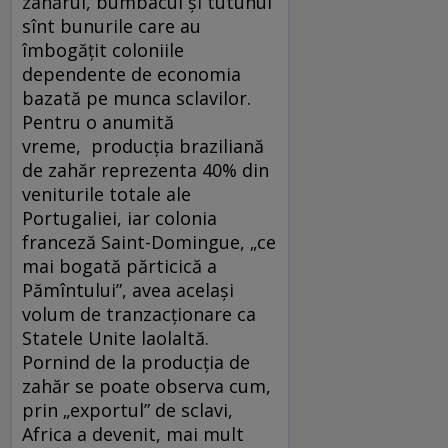
zahărul, bumbacul și tutunul
sînt bunurile care au
îmbogățit coloniile
dependente de economia
bazată pe munca sclavilor.
Pentru o anumită
vreme, producția braziliană
de zahăr reprezenta 40% din
veniturile totale ale
Portugaliei, iar colonia
franceză Saint-Domingue, „ce
mai bogată părticică a
Pămîntului”, avea același
volum de tranzacționare ca
Statele Unite laolaltă.
Pornind de la producția de
zahăr se poate observa cum,
prin „exportul” de sclavi,
Africa a devenit, mai mult