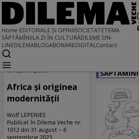
Home
EDITORIALE ȘI OPINII
SOCIETATE
TEMA
SĂPTĂMÎNII
LA ZI ÎN CULTURĂ
DILEME ON-
LINE
DILEMABLOG
ABONARE
DIGITAL
Contact
Home
CARICATU
EDITORIALE ȘI OPINII
la fața timpului
SĂPTĂMÎNI
PE CE LUME TRĂIM
Africa și originea
modernității
Wolf LEPENIES
Publicat în Dilema Veche nr.
1012 din 31 august – 6
septembrie 2023