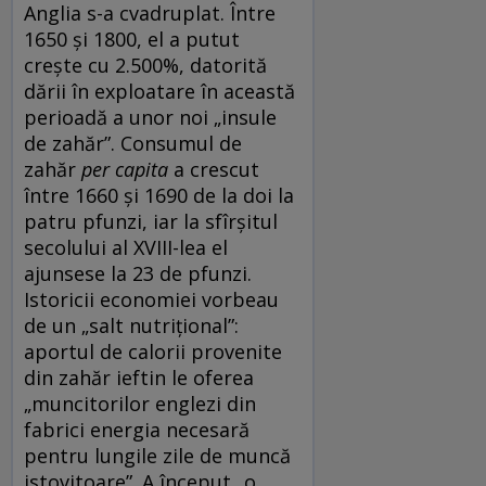
Anglia s-a cvadruplat. Între
1650 și 1800, el a putut
crește cu 2.500%, datorită
dării în exploatare în această
perioadă a unor noi „insule
de zahăr”. Consumul de
zahăr
per capita
a crescut
între 1660 și 1690 de la doi la
patru pfunzi, iar la sfîrșitul
secolului al XVIII-lea el
ajunsese la 23 de pfunzi.
Istoricii economiei vorbeau
de un „salt nutrițional”:
aportul de calorii provenite
din zahăr ieftin le oferea
„muncitorilor englezi din
fabrici energia necesară
pentru lungile zile de muncă
istovitoare”. A început „o