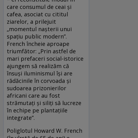
care consumul de ceai și
cafea, asociat cu cititul
ziarelor, a prilejuit
„momentul nașterii unui
spațiu public modern”.
French încheie aproape
triumfător: „Prin astfel de
mari prefaceri social-istorice
ajungem să realizăm că
însuși iluminismul își are
rădăcinile în corvoada și
sudoarea prizonierilor
africani care au fost
strămutați și siliți să lucreze
în echipe pe plantațiile
integrate”.
Poliglotul Howard W. French
(în vîrstă de 65 de ani) e