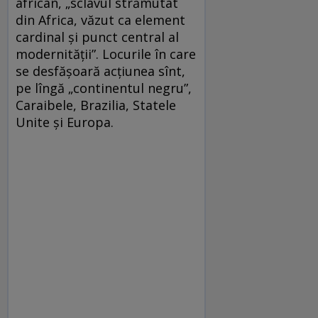
african, „sclavul strămutat
din Africa, văzut ca element
cardinal și punct central al
modernității”. Locurile în care
se desfășoară acțiunea sînt,
pe lîngă „continentul negru”,
Caraibele, Brazilia, Statele
Unite și Europa.