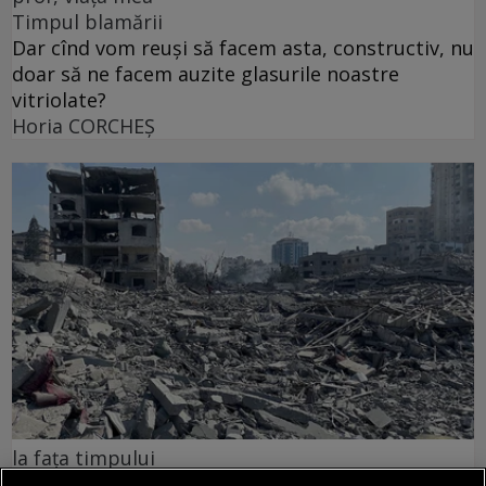
Timpul blamării
Dar cînd vom reuși să facem asta, constructiv, nu
doar să ne facem auzite glasurile noastre
vitriolate?
Horia CORCHEŞ
la fața timpului
De ce „restul” respinge Vestul