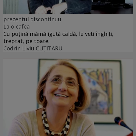
prezentul discontinuu
La o cafea
Cu puţină mămăliguţă caldă, le veţi înghiţi,
treptat, pe toate.
Codrin Liviu CUŢITARU