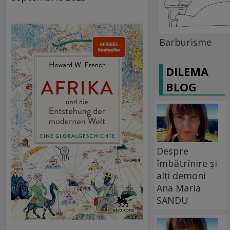
Barburisme
DILEMA
BLOG
Despre
îmbătrînire și
alți demoni
Ana Maria
SANDU