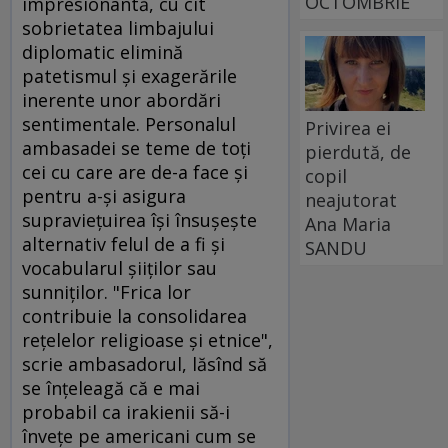
OCTOMBRIE
impresionantă, cu cît
sobrietatea limbajului
diplomatic elimină
patetismul şi exagerările
inerente unor abordări
sentimentale. Personalul
Privirea ei
ambasadei se teme de toţi
pierdută, de
cei cu care are de-a face şi
copil
pentru a-şi asigura
neajutorat
supravieţuirea îşi însuşeşte
Ana Maria
alternativ felul de a fi şi
SANDU
vocabularul şiiţilor sau
sunniţilor. "Frica lor
contribuie la consolidarea
reţelelor religioase şi etnice",
scrie ambasadorul, lăsînd să
se înţeleagă că e mai
probabil ca irakienii să-i
înveţe pe americani cum se