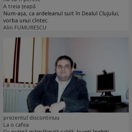
A treia țeapă
Num-așa, ca ardeleanul suit în Dealul Clujului,
vorba unui cîntec.
Alin FUMURESCU
prezentul discontinuu
La o cafea
Cu puţină mămăliguţă caldă, le veţi înghiţi,