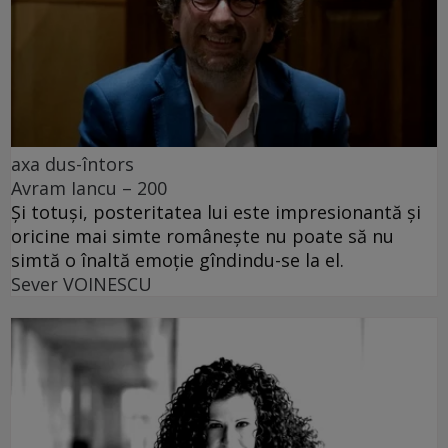
axa dus-întors
Avram Iancu – 200
Și totuși, posteritatea lui este impresionantă și
oricine mai simte românește nu poate să nu
simtă o înaltă emoție gîndindu-se la el.
Sever VOINESCU