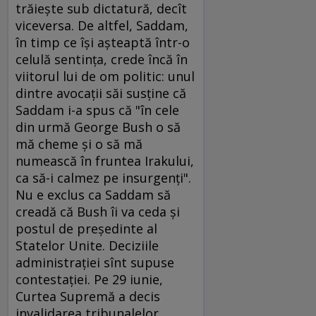
trăieşte sub dictatură, decît
viceversa. De altfel, Saddam,
în timp ce îşi aşteaptă într-o
celulă sentinţa, crede încă în
viitorul lui de om politic: unul
dintre avocaţii săi susţine că
Saddam i-a spus că "în cele
din urmă George Bush o să
mă cheme şi o să mă
numească în fruntea Irakului,
ca să-i calmez pe insurgenţi".
Nu e exclus ca Saddam să
creadă că Bush îi va ceda şi
postul de preşedinte al
Statelor Unite. Deciziile
administraţiei sînt supuse
contestaţiei. Pe 29 iunie,
Curtea Supremă a decis
invalidarea tribunalelor