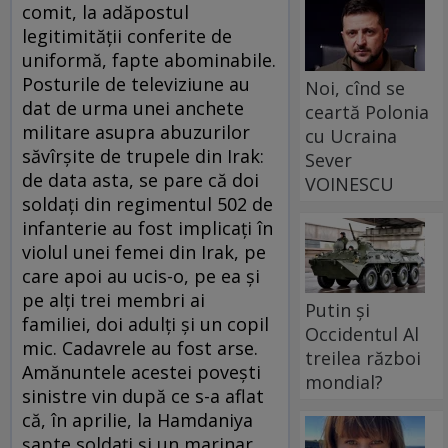
comit, la adăpostul
legitimităţii conferite de
uniformă, fapte abominabile.
Posturile de televiziune au
Noi, cînd se
dat de urma unei anchete
ceartă Polonia
militare asupra abuzurilor
cu Ucraina
săvîrşite de trupele din Irak:
Sever
de data asta, se pare că doi
VOINESCU
soldaţi din regimentul 502 de
infanterie au fost implicaţi în
violul unei femei din Irak, pe
care apoi au ucis-o, pe ea şi
pe alţi trei membri ai
Putin și
familiei, doi adulţi şi un copil
Occidentul Al
mic. Cadavrele au fost arse.
treilea război
Amănuntele acestei poveşti
mondial?
sinistre vin după ce s-a aflat
că, în aprilie, la Hamdaniya
şapte soldaţi şi un marinar