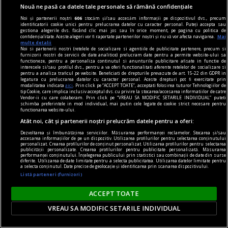
Nouă ne pasă ca datele tale personale să rămână confidențiale
Noi și partenerii noștri
606
stocăm și/sau accesăm informații pe dispozitivul dvs., precum
cuvinte nepotrivite
identificatorii cookie unici pentru prelucrarea datelor cu caracter personal. Puteți accepta sau
gestiona alegerile dvs. făcând clic mai jos sau în orice moment, pe pagina cu politica de
Înscenări
confidențialitate. Aceste alegeri vor fi raportate partenerilor noștri și nu vă vor afecta navigarea.
Mai
multe detalii
În lipsa exemplelor, utilizatorul obișnuit al
Noi si partenerii nostri (retelele de socializare si agentiile de publicitate partenere, precum si
furnizorii nostri de servicii de date analitice) prelucram date pentru a permite website-ului sa
dicționarului nu poate fi sigur de excluderea unei
functioneze, pentru a personaliza continutul si anunturile publicitare afisate in functie de
interesele si/sau profilul dvs., pentru a va oferi functionalitati aferente retelelor de socializare si
construcții.
pentru a analiza traficul pe website. Beneficiati de drepturile prevazute de art. 15-22 din GDPR in
legatura cu prelucrarea datelor cu caracter personal. Aceste drepturi pot fi exercitate prin
Rodica ZAFIU
modalitatea indicata
aici
. Prin click pe “ACCEPT TOATE”, acceptati folosirea tuturor Tehnologiilor de
tip Cookie, care implica inclusiv acceptul dvs. cu privire la stocarea/accesarea informatiilor de catre
Vendor-ii cu care colaboram. Prin click pe “VREAU SA MODIFIC SETARILE INDIVIDUAL” puteti
schimba preferintele in mod individual, mai putin cele legate de cookie strict necesare pentru
functionarea website-ului.
Atât noi, cât și partenerii noștri prelucrăm datele pentru a oferi:
Dezvoltarea și îmbunătățirea serviciilor. Măsurarea performanței reclamelor. Stocarea și/sau
accesarea informațiilor de pe un dispozitiv. Utilizarea profilurilor pentru selectarea conținutului
personalizat. Crearea profilurilor de conținut personalizat. Utilizarea profilurilor pentru selectarea
publicității personalizate. Crearea profilurilor pentru publicitate personalizată. Măsurarea
performanței conținutului. Înțelegerea publicului prin statistici sau combinații de date din surse
diferite. Utilizarea de date limitate pentru a selecta publicitatea. Utilizarea datelor limitate pentru
a selecta conținutul. Date precise de geolocație și identificarea prin scanarea dispozitivului.
Listă parteneri (furnizori)
ACCEPT TOATE
VREAU SA MODIFIC SETARILE INDIVIDUAL