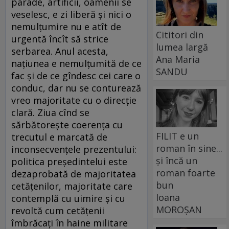
parade, artificii, oamenii se
veselesc, e zi liberă şi nici o
nemulţumire nu e atît de
Cititori din
urgentă încît să strice
lumea largă
serbarea. Anul acesta,
Ana Maria
naţiunea e nemulţumită de ce
SANDU
fac şi de ce gîndesc cei care o
conduc, dar nu se conturează
vreo majoritate cu o direcţie
clară. Ziua cînd se
sărbătoreşte coerenţa cu
FILIT e un
trecutul e marcată de
roman în sine...
inconsecvenţele prezentului:
și încă un
politica preşedintelui este
roman foarte
dezaprobată de majoritatea
bun
cetăţenilor, majoritate care
Ioana
contemplă cu uimire şi cu
MOROȘAN
revoltă cum cetăţenii
îmbrăcaţi în haine militare