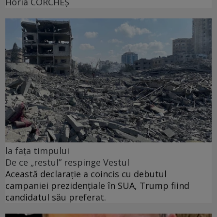
Horia CORCHEŞ
la fața timpului
De ce „restul” respinge Vestul
Această declarație a coincis cu debutul
campaniei prezidențiale în SUA, Trump fiind
candidatul său preferat.