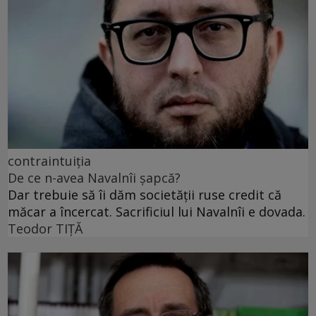
contraintuiția
De ce n-avea Navalnîi șapcă?
Dar trebuie să îi dăm societății ruse credit că
măcar a încercat. Sacrificiul lui Navalnîi e dovada.
Teodor TIŢĂ