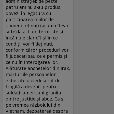
administraţiei: de peste
patru ani nu s-au produs
dovezi în legătură cu
participarea miilor de
oameni reţinuţi (acum cîteva
sute) la acţiuni teroriste şi
încă nu e clar cît şi în ce
condiţii vor fi deţinuţi,
conform căror proceduri vor
fi judecaţi sau ce e permis şi
ce nu în interogarea lor.
Alăturate anchetelor din Irak,
mărturiile persoanelor
eliberate dovedesc cît de
fragilă a devenit pentru
soldaţii americani graniţa
dintre justiţie şi abuz. Ca şi
pe vremea războiului din
Vietnam, dezbaterea despre