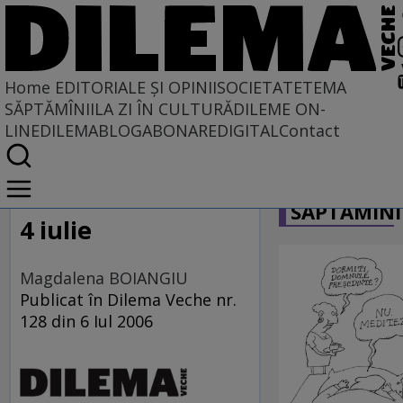
Home
EDITORIALE ȘI OPINII
SOCIETATE
TEMA
SĂPTĂMÎNII
LA ZI ÎN CULTURĂ
DILEME ON-
LINE
DILEMABLOG
ABONARE
DIGITAL
Contact
Home
CARICATU
EDITORIALE ȘI OPINII
SĂPTĂMÎNI
PE CE LUME TRĂIM
4 iulie
Magdalena BOIANGIU
Publicat în Dilema Veche nr.
128 din 6 Iul 2006