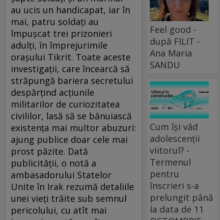
au ucis un handicapat, iar în
mai, patru soldaţi au
Feel good -
împuşcat trei prizonieri
după FILIT -
adulţi, în împrejurimile
Ana Maria
oraşului Tikrit. Toate aceste
SANDU
investigaţii, care încearcă să
străpungă bariera secretului
despărţind acţiunile
militarilor de curiozitatea
civililor, lasă să se bănuiască
Cum își văd
existenţa mai multor abuzuri:
adolescenții
ajung publice doar cele mai
viitorul? -
prost păzite. Dată
Termenul
publicităţii, o notă a
pentru
ambasadorului Statelor
înscrieri s-a
Unite în Irak rezumă detaliile
prelungit până
unei vieţi trăite sub semnul
la data de 11
pericolului, cu atît mai