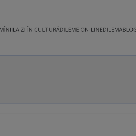
MÎNII
LA ZI ÎN CULTURĂ
DILEME ON-LINE
DILEMABLO