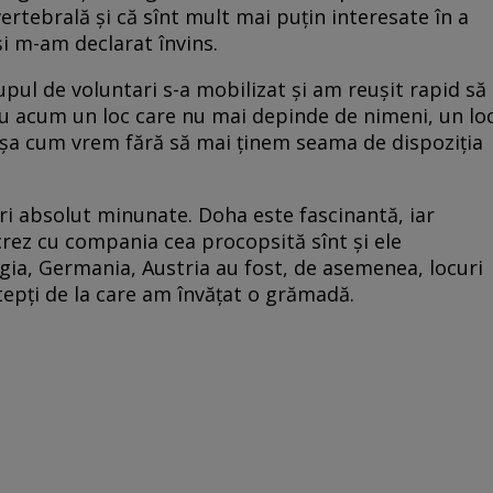
ertebrală și că sînt mult mai puțin interesate în a
și m-am declarat învins.
pul de voluntari s-a mobilizat și am reușit rapid să
u acum un loc care nu mai depinde de nimeni, un lo
 așa cum vrem fără să mai ținem seama de dispoziția
uri absolut minunate. Doha este fascinantă, iar
crez cu compania cea procopsită sînt și ele
lgia, Germania, Austria au fost, de asemenea, locuri
epți de la care am învățat o grămadă.