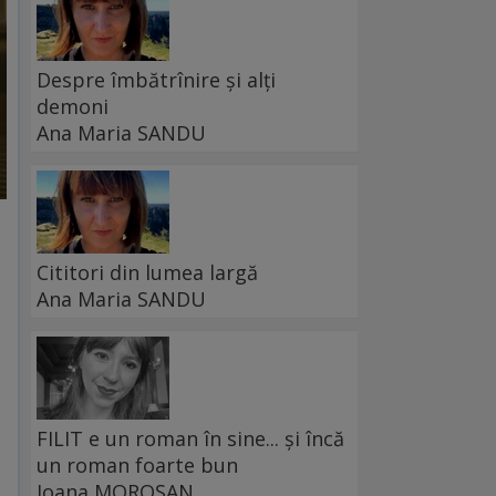
Despre îmbătrînire și alți
demoni
Ana Maria SANDU
Cititori din lumea largă
Ana Maria SANDU
FILIT e un roman în sine... și încă
un roman foarte bun
Ioana MOROȘAN