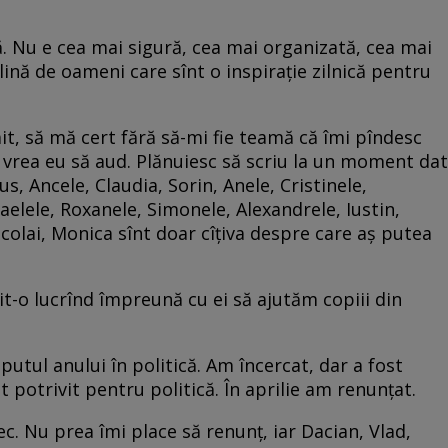
. Nu e cea mai sigură, cea mai organizată, cea mai
plină de oameni care sînt o inspirație zilnică pentru
it, să mă cert fără să-mi fie teamă că îmi pîndesc
ș vrea eu să aud. Plănuiesc să scriu la un moment dat
s, Ancele, Claudia, Sorin, Anele, Cristinele,
aelele, Roxanele, Simonele, Alexandrele, Iustin,
icolai, Monica sînt doar cîțiva despre care aș putea
-o lucrînd împreună cu ei să ajutăm copiii din
ceputul anului în politică. Am încercat, dar a fost
t potrivit pentru politică. În aprilie am renunțat.
ec. Nu prea îmi place să renunț, iar Dacian, Vlad,