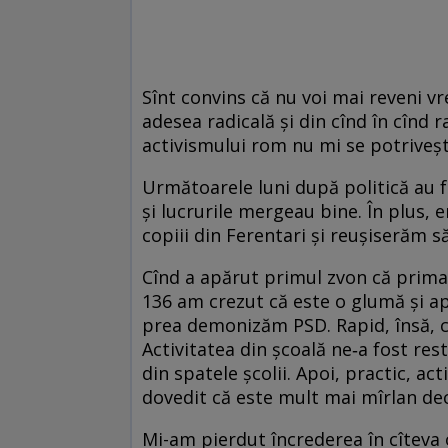
Sînt convins că nu voi mai reveni vr
adesea radicală și din cînd în cînd 
activismului rom nu mi se potriveșt
Următoarele luni după politică au f
și lucrurile mergeau bine. În plus, 
copiii din Ferentari și reușiserăm 
Cînd a apărut primul zvon că primar
136 am crezut că este o glumă și ap
prea demonizăm PSD. Rapid, însă, 
Activitatea din școală ne‑a fost re
din spatele școlii. Apoi, practic, ac
dovedit că este mult mai mîrlan de
Mi-am pierdut încrederea în cîteva