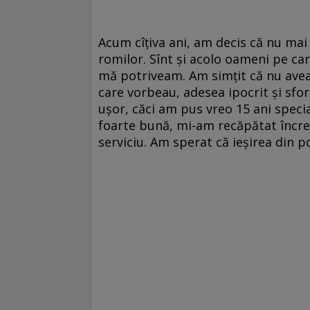
Acum cîțiva ani, am decis că nu mai
romilor. Sînt și acolo oameni pe car
mă potriveam. Am simțit că nu ave
care vorbeau, adesea ipocrit și sfor
ușor, căci am pus vreo 15 ani speci
foarte bună, mi-am recăpătat încred
serviciu. Am sperat că ieșirea din po