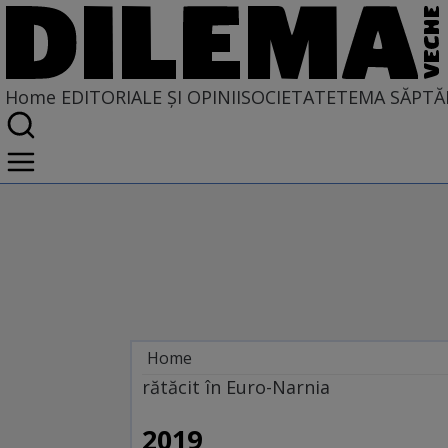
Home
EDITORIALE ȘI OPINII
SOCIETATE
TEMA SĂPTĂ
Home
EDITORIALE ȘI OPINII
rătăcit în Euro-Narnia
PE CE LUME TRĂIM
2019