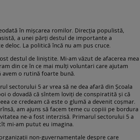
eodată în mișcarea romilor. Direcția populistă,
rasistă, a unei părți destul de importante a
e deloc. La politică încă nu am pus cruce.
ost destul de liniștite. Mi-am văzut de afacerea mea
eram din ce în ce mai mulți voluntari care ajutam
să avem o rutină foarte bună.
ul sectorului 5 ar vrea să ne dea afară din Școala
oi o dovadă că sîntem loviți de conspiratită și că
ceea ce credeam că este o glumă a devenit coșmar.
strînsă, am ajuns să facem teme cu copiii pe bordura
tivitatea ne-a fost interzisă. Primarul sectorului 5 a
cît mi-am putut eu imagina.
 organizații non-guvernamentale despre care