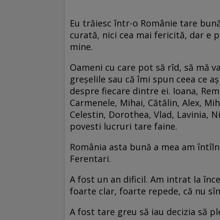
Eu trăiesc într-o Românie tare bună
curată, nici cea mai fericită, dar e 
mine.
Oameni cu care pot să rîd, să mă va
greșelile sau că îmi spun ceea ce a
despre fiecare dintre ei. Ioana, Remu
Carmenele, Mihai, Cătălin, Alex, Mih
Celestin, Dorothea, Vlad, Lavinia, N
povesti lucruri tare faine.
România asta bună a mea am întîlnit
Ferentari.
A fost un an dificil. Am intrat la în
foarte clar, foarte repede, că nu sîn
A fost tare greu să iau decizia să pl