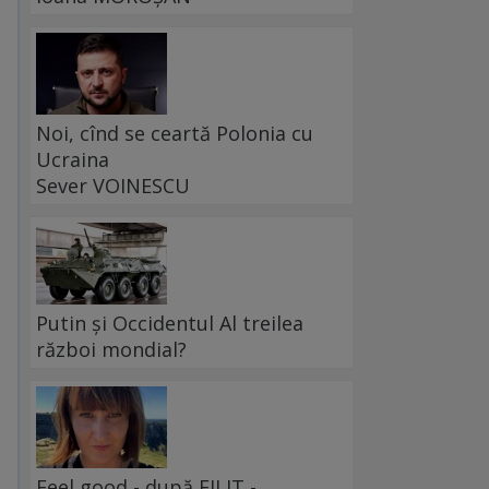
Noi, cînd se ceartă Polonia cu
Ucraina
Sever VOINESCU
Putin și Occidentul Al treilea
război mondial?
Feel good - după FILIT -