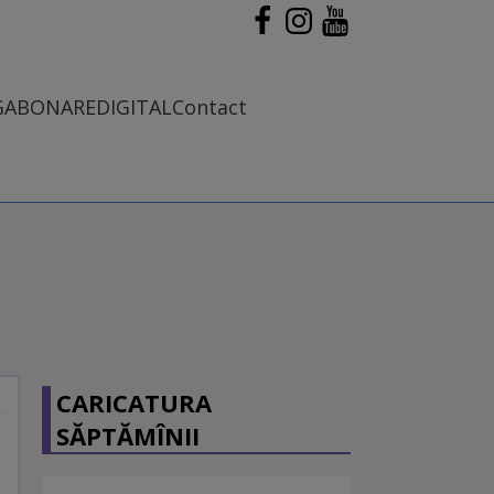
G
ABONARE
DIGITAL
Contact
CARICATURA
SĂPTĂMÎNII