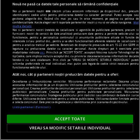
Nouă ne pasă ca datele tale personale să rămână confidențiale
Noi și partenerii noștri
606
stocăm și/sau accesăm informații pe dispozitivul dvs., precum
identificatorii cookie unici pentru prelucrarea datelor cu caracter personal. Puteți accepta sau
gestiona alegerile dvs. făcând clic mai jos sau în orice moment, pe pagina cu politica de
confidențialitate. Aceste alegeri vor fi raportate partenerilor noștri și nu vă vor afecta navigarea.
Mai
multe detalii
Noi si partenerii nostri (retelele de socializare si agentiile de publicitate partenere, precum si
furnizorii nostri de servicii de date analitice) prelucram date pentru a permite website-ului sa
functioneze, pentru a personaliza continutul si anunturile publicitare afisate in functie de
interesele si/sau profilul dvs., pentru a va oferi functionalitati aferente retelelor de socializare si
pentru a analiza traficul pe website. Beneficiati de drepturile prevazute de art. 15-22 din GDPR in
legatura cu prelucrarea datelor cu caracter personal. Aceste drepturi pot fi exercitate prin
modalitatea indicata
aici
. Prin click pe “ACCEPT TOATE”, acceptati folosirea tuturor Tehnologiilor de
tip Cookie, care implica inclusiv acceptul dvs. cu privire la stocarea/accesarea informatiilor de catre
Vendor-ii cu care colaboram. Prin click pe “VREAU SA MODIFIC SETARILE INDIVIDUAL” puteti
schimba preferintele in mod individual, mai putin cele legate de cookie strict necesare pentru
functionarea website-ului.
Atât noi, cât și partenerii noștri prelucrăm datele pentru a oferi:
prezentul discontinuu
Dezvoltarea și îmbunătățirea serviciilor. Măsurarea performanței reclamelor. Stocarea și/sau
Misterul voiniciei
accesarea informațiilor de pe un dispozitiv. Utilizarea profilurilor pentru selectarea conținutului
personalizat. Crearea profilurilor de conținut personalizat. Utilizarea profilurilor pentru selectarea
„Strîmbă-Lemne” nu are, după cum se vede, o
publicității personalizate. Crearea profilurilor pentru publicitate personalizată. Măsurarea
performanței conținutului. Înțelegerea publicului prin statistici sau combinații de date din surse
tipologie fixă, el variind imagistic în funcţie de
diferite. Utilizarea de date limitate pentru a selecta publicitatea. Utilizarea datelor limitate pentru
a selecta conținutul. Date precise de geolocație și identificarea prin scanarea dispozitivului.
marotele fiecărei generaţii.
Listă parteneri (furnizori)
Codrin Liviu CUŢITARU
ACCEPT TOATE
VREAU SA MODIFIC SETARILE INDIVIDUAL