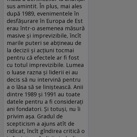
sus amintit. În plus, mai ales
după 1989, evenimentele în
desfăşurare în Europa de Est
erau într-o asemenea măsură
masive şi imprevizibile, încît
marile puteri se abţineau de
la decizii şi acţiuni tocmai
pentru că efectele ar fi fost
cu totul imprevizibile. Lumea
o luase razna şi liderii ei au
decis să nu intervină pentru
a o lăsa să se liniştească. Anii
dintre 1989 şi 1991 au toate
datele pentru a fi consideraţi
ani fondatori. Şi totuşi, nu îi
privim aşa. Gradul de
scepticism a ajuns atît de
ridicat, încît gîndirea critică o