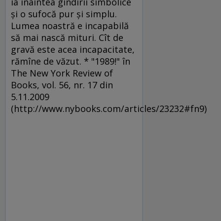
ia înaintea gîndirii simbolice
şi o sufocă pur şi simplu.
Lumea noastră e incapabilă
să mai nască mituri. Cît de
gravă este acea incapacitate,
rămîne de văzut. * "1989!" în
The New York Review of
Books, vol. 56, nr. 17 din
5.11.2009
(http://www.nybooks.com/articles/23232#fn9)