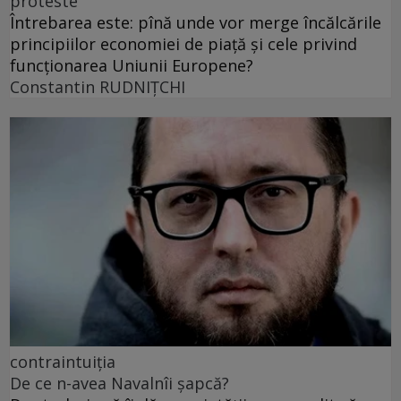
proteste
Întrebarea este: pînă unde vor merge încălcările
principiilor economiei de piață și cele privind
funcționarea Uniunii Europene?
Constantin RUDNIŢCHI
contraintuiția
De ce n-avea Navalnîi șapcă?