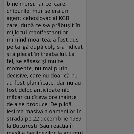
bine mersi, iar cel care,
chipurile, murise era un
agent cehoslovac al KGB
care, după ce s-a prăbuşit în
mijlocul manifestanţilor
mimînd moartea, a fost dus
pe targă după colţ, s-a ridicat
şi a plecat în treaba lui. La
fel, se găsesc şi multe
momente, nu mai puţin
decisive, care nu doar că nu
au fost planificate, dar nu au
fost deloc anticipate nici
măcar cu cîteva ore înainte
de a se produce. De pildă,
ieşirea masivă a oamenilor în
stradă pe 22 decembrie 1989
la Bucureşti. Sau reacţia în
masă a berlinezilor la anunţul