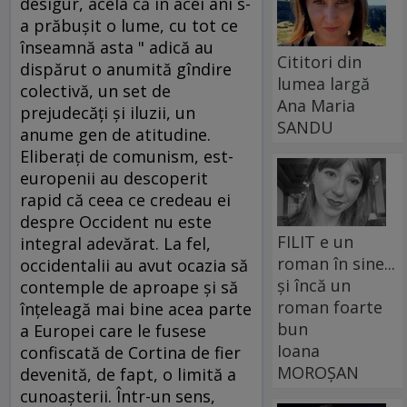
desigur, acela că în acei ani s-
a prăbuşit o lume, cu tot ce
înseamnă asta " adică au
Cititori din
dispărut o anumită gîndire
lumea largă
colectivă, un set de
Ana Maria
prejudecăţi şi iluzii, un
SANDU
anume gen de atitudine.
Eliberaţi de comunism, est-
europenii au descoperit
rapid că ceea ce credeau ei
despre Occident nu este
FILIT e un
integral adevărat. La fel,
roman în sine...
occidentalii au avut ocazia să
și încă un
contemple de aproape şi să
roman foarte
înţeleagă mai bine acea parte
bun
a Europei care le fusese
Ioana
confiscată de Cortina de fier
MOROȘAN
devenită, de fapt, o limită a
cunoaşterii. Într-un sens,