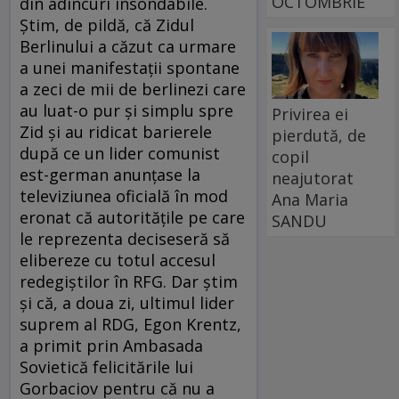
OCTOMBRIE
din adîncuri insondabile.
Ştim, de pildă, că Zidul
Berlinului a căzut ca urmare
a unei manifestaţii spontane
a zeci de mii de berlinezi care
au luat-o pur şi simplu spre
Privirea ei
Zid şi au ridicat barierele
pierdută, de
după ce un lider comunist
copil
est-german anunţase la
neajutorat
televiziunea oficială în mod
Ana Maria
eronat că autorităţile pe care
SANDU
le reprezenta deciseseră să
elibereze cu totul accesul
redegiştilor în RFG. Dar ştim
şi că, a doua zi, ultimul lider
suprem al RDG, Egon Krentz,
a primit prin Ambasada
Sovietică felicitările lui
Gorbaciov pentru că nu a