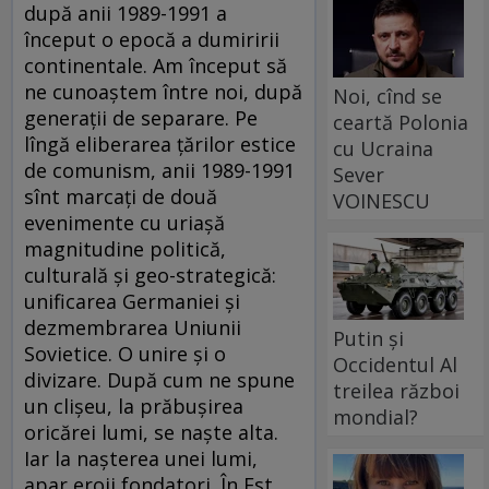
după anii 1989-1991 a
început o epocă a dumiririi
continentale. Am început să
ne cunoaştem între noi, după
Noi, cînd se
generaţii de separare. Pe
ceartă Polonia
lîngă eliberarea ţărilor estice
cu Ucraina
de comunism, anii 1989-1991
Sever
sînt marcaţi de două
VOINESCU
evenimente cu uriaşă
magnitudine politică,
culturală şi geo-strategică:
unificarea Germaniei şi
dezmembrarea Uniunii
Putin și
Sovietice. O unire şi o
Occidentul Al
divizare. După cum ne spune
treilea război
un clişeu, la prăbuşirea
mondial?
oricărei lumi, se naşte alta.
Iar la naşterea unei lumi,
apar eroii fondatori. În Est,