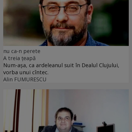
nu ca-n perete
A treia țeapă
Num-așa, ca ardeleanul suit în Dealul Clujului,
vorba unui cîntec.
Alin FUMURESCU