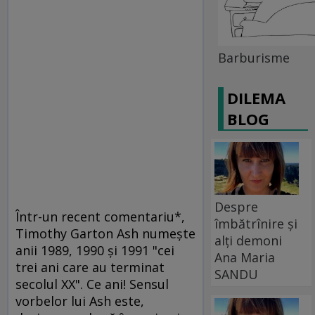
Barburisme
DILEMA
BLOG
Despre
Într-un recent comentariu*,
îmbătrînire și
Timothy Garton Ash numeşte
alți demoni
anii 1989, 1990 şi 1991 "cei
Ana Maria
trei ani care au terminat
SANDU
secolul XX". Ce ani! Sensul
vorbelor lui Ash este,