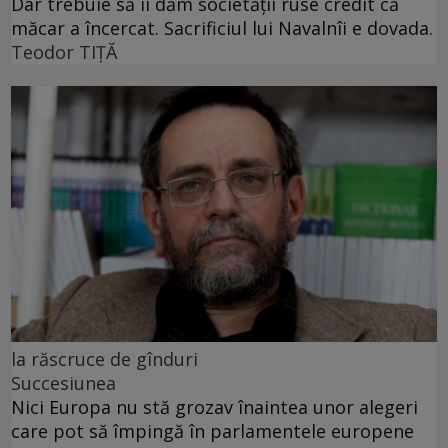
Dar trebuie să îi dăm societății ruse credit că
măcar a încercat. Sacrificiul lui Navalnîi e dovada.
Teodor TIŢĂ
la răscruce de gînduri
Succesiunea
Nici Europa nu stă grozav înaintea unor alegeri
care pot să împingă în parlamentele europene