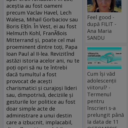
aceştia au fost oameni
precum Vaclav Havel, Lech
Feel good -
Walesa, Mihail Gorbaciov sau
după FILIT -
Boris Elţîn. În Vest, ei au fost
Ana Maria
Helmuth Kohl, FranÃ§ois
SANDU
Mitterrand şi, poate cel mai
proeminent dintre toţi, Papa
Ioan Paul al II-lea. Revizitînd
astăzi istoria acelor ani, nu te
poţi opri să nu te întrebi
Cum își văd
dacă tumultul a fost
adolescenții
provocat de aceşti
viitorul? -
charismatici şi curajoşi lideri
Termenul
sau, dimpotrivă, deciziile şi
pentru
gesturile lor politice au fost
înscrieri s-a
doar simple acte de
prelungit până
administrare a unui destin
la data de 11
care a izbucnit, implacabil,