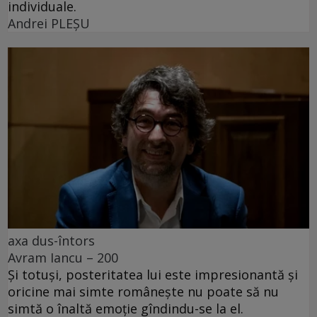
individuale.
Andrei PLEŞU
axa dus-întors
Avram Iancu – 200
Și totuși, posteritatea lui este impresionantă și
oricine mai simte românește nu poate să nu
simtă o înaltă emoție gîndindu-se la el.