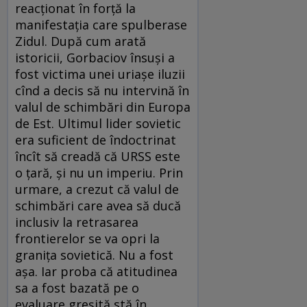
reacţionat în forţă la
manifestaţia care spulberase
Zidul. După cum arată
istoricii, Gorbaciov însuşi a
fost victima unei uriaşe iluzii
cînd a decis să nu intervină în
valul de schimbări din Europa
de Est. Ultimul lider sovietic
era suficient de îndoctrinat
încît să creadă că URSS este
o ţară, şi nu un imperiu. Prin
urmare, a crezut că valul de
schimbări care avea să ducă
inclusiv la retrasarea
frontierelor se va opri la
graniţa sovietică. Nu a fost
aşa. Iar proba că atitudinea
sa a fost bazată pe o
evaluare greşită stă în