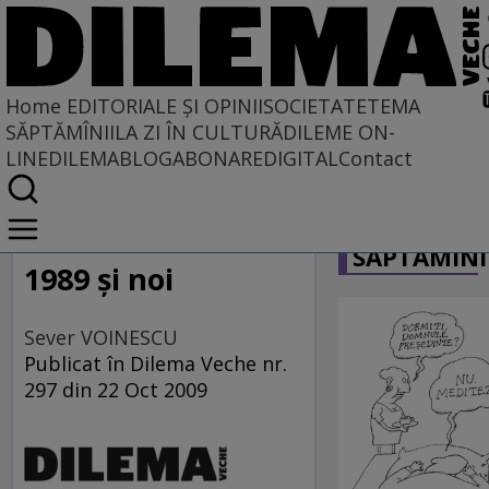
Home
EDITORIALE ȘI OPINII
SOCIETATE
TEMA
SĂPTĂMÎNII
LA ZI ÎN CULTURĂ
DILEME ON-
LINE
DILEMABLOG
ABONARE
DIGITAL
Contact
Home
CARICATU
EDITORIALE ȘI OPINII
SĂPTĂMÎNI
PE CE LUME TRĂIM
1989 şi noi
Sever VOINESCU
Publicat în Dilema Veche nr.
297 din 22 Oct 2009