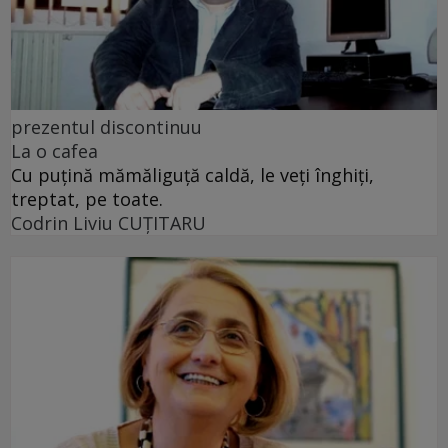
prezentul discontinuu
La o cafea
Cu puţină mămăliguţă caldă, le veţi înghiţi,
treptat, pe toate.
Codrin Liviu CUŢITARU