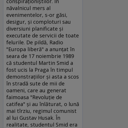
conspiraţioniştilor. În
năvalnicul mers al
evenimentelor, s-or găsi,
desigur, şi comploturi sau
diversiuni planificate şi
executate de servicii de toate
felurile. De pildă, Radio
"Europa liberă" a anunţat în
seara de 17 noiembrie 1989
că studentul Martin Smid a
fost ucis la Praga în timpul
demonstraţiilor şi asta a scos
în stradă sute de mii de
oameni, care au generat
faimoasa "Revoluţie de
catifea" şi au înlăturat, o lună
mai tîrziu, regimul comunist
al lui Gustav Husak. În
realitate, studentul Smid era