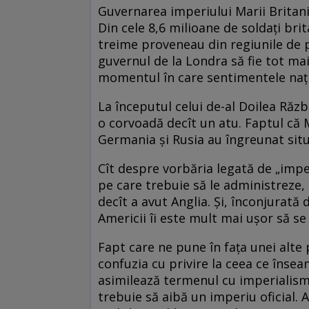
Guvernarea imperiului Marii Britani
Din cele 8,6 milioane de soldaţi br
treime proveneau din regiunile de p
guvernul de la Londra să fie tot mai 
momentul în care sentimentele naţio
La începutul celui de-al Doilea Răz
o corvoadă decît un atu. Faptul că 
Germania şi Rusia au îngreunat situa
Cît despre vorbăria legată de „impe
pe care trebuie să le administreze,
decît a avut Anglia. Şi, înconjurată 
Americii îi este mult mai uşor să se
Fapt care ne pune în faţa unei alt
confuzia cu privire la ceea ce înse
asimilează termenul cu imperialis
trebuie să aibă un imperiu oficial. 