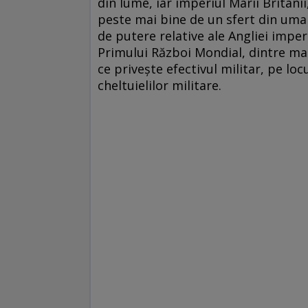
din lume, iar imperiul Marii Britan
peste mai bine de un sfert din uman
de putere relative ale Angliei imper
Primului Război Mondial, dintre mari
ce priveşte efectivul militar, pe loc
cheltuielilor militare.