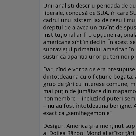
Unii analişti descriu perioada de du
liberale, condusă de SUA, în care S
cadrul unui sistem lax de reguli mult
dreptul de a avea un cuvînt de spus
instituţional ar fi o opţiune raţiona
americane sînt în declin. În acest 
supravieţui primatului american în 
susţin că apariţia unor puteri noi pr
Dar, cînd e vorba de era presupuse
dintotdeauna cu o ficţiune bogată: a
grup de ţări cu interese comune, m
mai puţin de jumătate din mapamond.
nonmembre – incluzînd puteri semnif
– nu au fost întotdeauna benigne. A
exact ca „semihegemonie“.
Desigur, America şi-a menţinut sup
al Doilea Război Mondial atîtor ţă