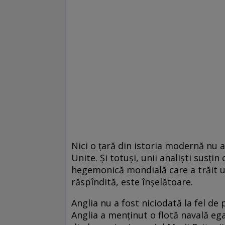
Nici o ţară din istoria modernă nu a
Unite. Şi totuşi, unii analişti susţ
hegemonică mondială care a trăit un
răspîndită, este înşelătoare.
Anglia nu a fost niciodată la fel d
Anglia a menţinut o flotă navală e