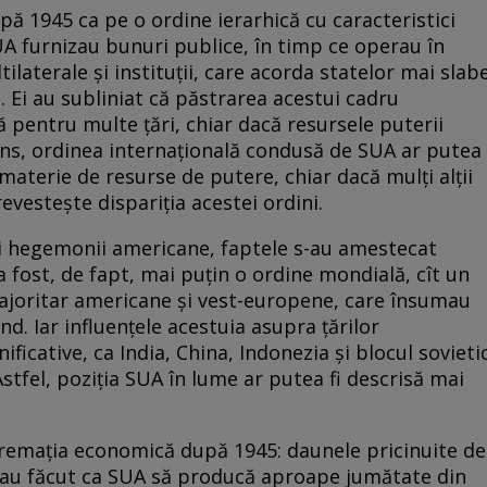
pă 1945 ca pe o ordine ierarhică cu caracteristici
UA furnizau bunuri publice, în timp ce operau în
ilaterale şi instituţii, care acorda statelor mai slab
. Ei au subliniat că păstrarea acestui cadru
lă pentru multe ţări, chiar dacă resursele puterii
sens, ordinea internaţională condusă de SUA ar putea
materie de resurse de putere, chiar dacă mulţi alţii
evesteşte dispariţia acestei ordini.
i hegemonii americane, faptele s-au amestecat
 fost, de fapt, mai puţin o ordine mondială, cît un
ajoritar americane şi vest-europene, care însumau
 Iar influenţele acestuia asupra ţărilor
icative, ca India, China, Indonezia şi blocul sovieti
stfel, poziţia SUA în lume ar putea fi descrisă mai
remaţia economică după 1945: daunele pricinuite de
ri au făcut ca SUA să producă aproape jumătate din