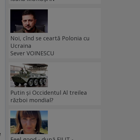
Noi, cînd se ceartă Polonia cu
Ucraina
Sever VOINESCU
Putin și Occidentul Al treilea
război mondial?
e
Feel good - după FILIT -