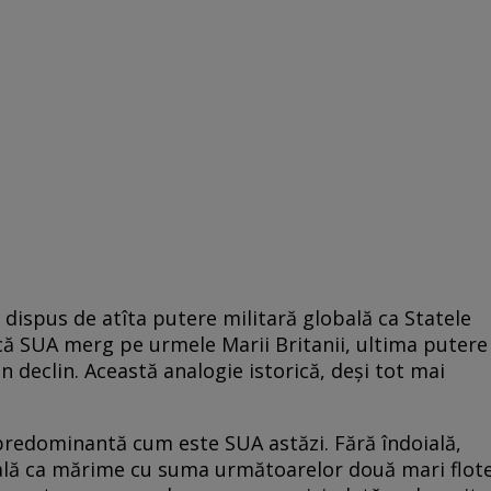
 dispus de atîta putere militară globală ca Statele
in că SUA merg pe urmele Marii Britanii, ultima putere
 declin. Această analogie istorică, deşi tot mai
e predominantă cum este SUA astăzi. Fără îndoială,
gală ca mărime cu suma următoarelor două mari flot