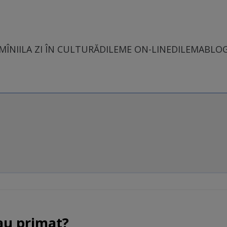
MÎNII
LA ZI ÎN CULTURĂ
DILEME ON-LINE
DILEMABLO
au primat?