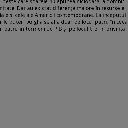
ii, peste care soarele nu apunea niciodată, a domnit
itate. Dar au existat diferenţe majore în resursele
iale şi cele ale Americii contemporane. La începutul
le puteri, Anglia se afla doar pe locul patru în ceea
ul patru în termeni de PIB şi pe locul trei în privinţa