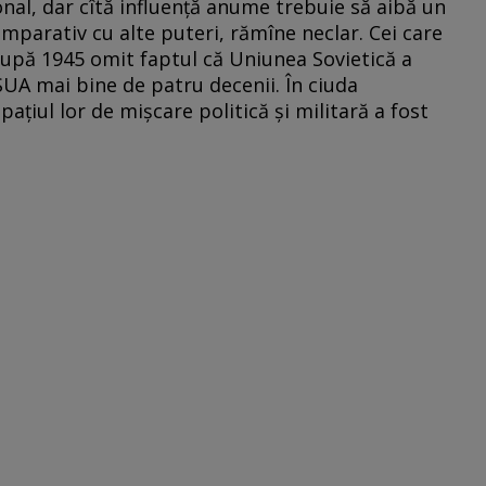
ional, dar cîtă influenţă anume trebuie să aibă un
parativ cu alte puteri, rămîne neclar. Cei care
pă 1945 omit faptul că Uniunea Sovietică a
UA mai bine de patru decenii. În ciuda
ţiul lor de mişcare politică şi militară a fost