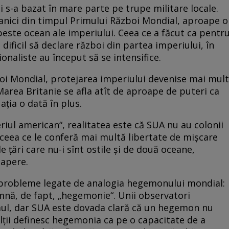
i s-a bazat în mare parte pe trupe militare locale.
itanici din timpul Primului Război Mondial, aproape o
este ocean ale imperiului. Ceea ce a făcut ca pentr
dificil să declare război din partea imperiului, în
naliste au început să se intensifice.
boi Mondial, protejarea imperiului devenise mai mult
Marea Britanie se afla atît de aproape de puteri ca
ţia o dată în plus.
riul american“, realitatea este că SUA nu au colonii
 ceea ce le conferă mai multă libertate de mişcare
de ţări care nu-i sînt ostile şi de două oceane,
 apere.
e probleme legate de analogia hegemonului mondial:
amnă, de fapt, „hegemonie“. Unii observatori
mul, dar SUA este dovada clară că un hegemon nu
Alţii definesc hegemonia ca pe o capacitate de a