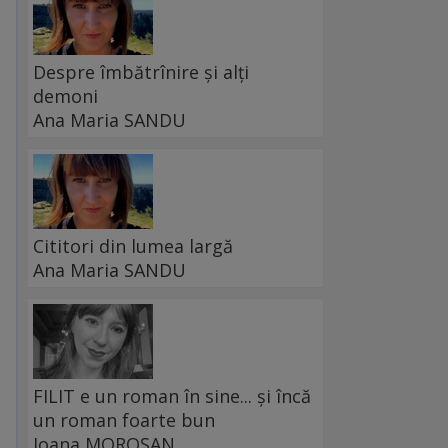
Despre îmbătrînire și alți
demoni
Ana Maria SANDU
Cititori din lumea largă
Ana Maria SANDU
FILIT e un roman în sine... și încă
un roman foarte bun
Ioana MOROȘAN