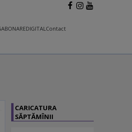
G
ABONARE
DIGITAL
Contact
CARICATURA
SĂPTĂMÎNII