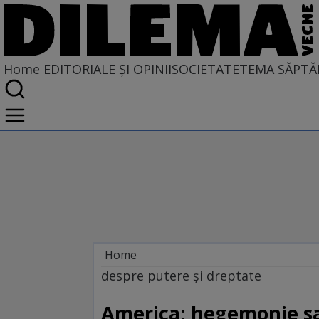
Home
EDITORIALE ȘI OPINII
SOCIETATE
TEMA SĂPTĂ
Home
EDITORIALE ȘI OPINII
despre putere şi dreptate
America: hegemonie s