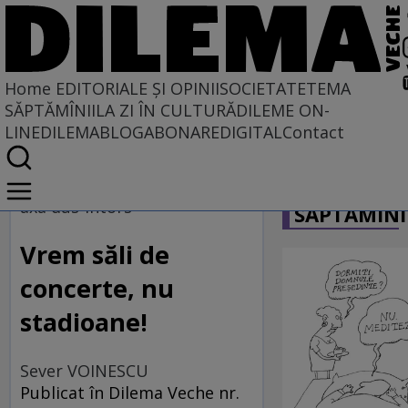
Home
EDITORIALE ȘI OPINII
SOCIETATE
TEMA
SĂPTĂMÎNII
LA ZI ÎN CULTURĂ
DILEME ON-
LINE
DILEMABLOG
ABONARE
DIGITAL
Contact
Home
CARICATU
EDITORIALE ȘI OPINII
axa dus-întors
SĂPTĂMÎNI
TÎLC SHOW
Vrem săli de
concerte, nu
stadioane!
Sever VOINESCU
Publicat în Dilema Veche nr.