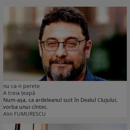
nu ca-n perete
A treia țeapă
Num-așa, ca ardeleanul suit în Dealul Clujului,
vorba unui cîntec.
Alin FUMURESCU