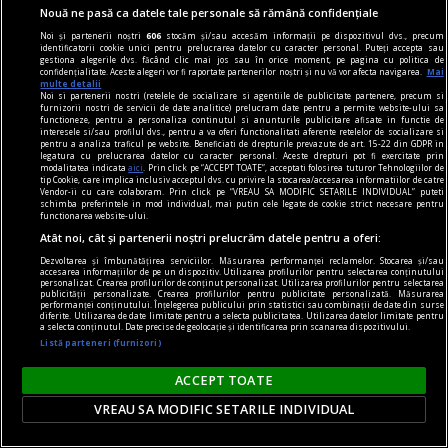
Nouă ne pasă ca datele tale personale să rămână confidențiale
Noi și partenerii noștri
606
stocăm și/sau accesăm informații pe dispozitivul dvs., precum
identificatorii cookie unici pentru prelucrarea datelor cu caracter personal. Puteți accepta sau
gestiona alegerile dvs. făcând clic mai jos sau în orice moment, pe pagina cu politica de
confidențialitate. Aceste alegeri vor fi raportate partenerilor noștri și nu vă vor afecta navigarea.
Mai
multe detalii
Noi si partenerii nostri (retelele de socializare si agentiile de publicitate partenere, precum si
furnizorii nostri de servicii de date analitice) prelucram date pentru a permite website-ului sa
libertstea de impresie
functioneze, pentru a personaliza continutul si anunturile publicitare afisate in functie de
interesele si/sau profilul dvs., pentru a va oferi functionalitati aferente retelelor de socializare si
Buon appetito!
pentru a analiza traficul pe website. Beneficiati de drepturile prevazute de art. 15-22 din GDPR in
legatura cu prelucrarea datelor cu caracter personal. Aceste drepturi pot fi exercitate prin
Dar, apropo, cred că, după ce a făcut lumea,
modalitatea indicata
aici
. Prin click pe “ACCEPT TOATE”, acceptati folosirea tuturor Tehnologiilor de
tip Cookie, care implica inclusiv acceptul dvs. cu privire la stocarea/accesarea informatiilor de catre
Dumnezeu s-a mai gîndit puțin și a creat Italia.
Vendor-ii cu care colaboram. Prin click pe “VREAU SA MODIFIC SETARILE INDIVIDUAL” puteti
schimba preferintele in mod individual, mai putin cele legate de cookie strict necesare pentru
Andrei MANOLESCU
functionarea website-ului.
Atât noi, cât și partenerii noștri prelucrăm datele pentru a oferi:
Dezvoltarea și îmbunătățirea serviciilor. Măsurarea performanței reclamelor. Stocarea și/sau
accesarea informațiilor de pe un dispozitiv. Utilizarea profilurilor pentru selectarea conținutului
personalizat. Crearea profilurilor de conținut personalizat. Utilizarea profilurilor pentru selectarea
publicității personalizate. Crearea profilurilor pentru publicitate personalizată. Măsurarea
performanței conținutului. Înțelegerea publicului prin statistici sau combinații de date din surse
diferite. Utilizarea de date limitate pentru a selecta publicitatea. Utilizarea datelor limitate pentru
a selecta conținutul. Date precise de geolocație și identificarea prin scanarea dispozitivului.
Listă parteneri (furnizori)
ACCEPT TOATE
VREAU SA MODIFIC SETARILE INDIVIDUAL