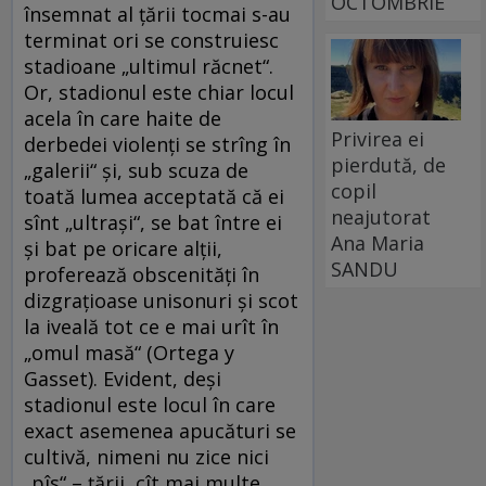
OCTOMBRIE
însemnat al țării tocmai s-au
terminat ori se construiesc
stadioane „ultimul răcnet“.
Or, stadionul este chiar locul
acela în care haite de
Privirea ei
derbedei violenți se strîng în
pierdută, de
„galerii“ și, sub scuza de
copil
toată lumea acceptată că ei
neajutorat
sînt „ultrași“, se bat între ei
Ana Maria
și bat pe oricare alții,
SANDU
proferează obscenități în
dizgrațioase unisonuri și scot
la iveală tot ce e mai urît în
„omul masă“ (Ortega y
Gasset). Evident, deși
stadionul este locul în care
exact asemenea apucături se
cultivă, nimeni nu zice nici
„pîs“ – țării, cît mai multe