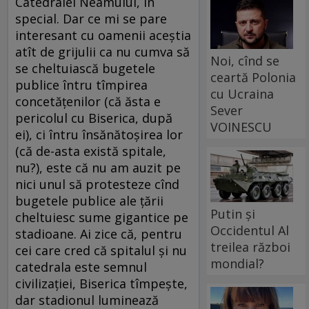
Catedralei Neamului, în
special. Dar ce mi se pare
interesant cu oamenii aceștia
atît de grijulii ca nu cumva să
Noi, cînd se
se cheltuiască bugetele
ceartă Polonia
publice întru tîmpirea
cu Ucraina
concetățenilor (că ăsta e
Sever
pericolul cu Biserica, după
VOINESCU
ei), ci întru însănătoșirea lor
(că de-asta există spitale,
nu?), este că nu am auzit pe
nici unul să protesteze cînd
bugetele publice ale țării
Putin și
cheltuiesc sume gigantice pe
Occidentul Al
stadioane. Ai zice că, pentru
treilea război
cei care cred că spitalul și nu
mondial?
catedrala este semnul
civilizației, Biserica tîmpește,
dar stadionul luminează