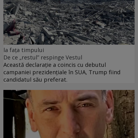
la fața timpului
De ce „restul” respinge Vestul
Această declarație a coincis cu debutul
campaniei prezidențiale în SUA, Trump fiind
candidatul său preferat.