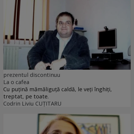
prezentul discontinuu
La o cafea
Cu puţină mămăliguţă caldă, le veţi înghiţi,
treptat, pe toate.
Codrin Liviu CUŢITARU