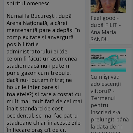
spiritul omenesc.
Numai la București, după
Feel good -
Arena Națională, a cărei
după FILIT -
mentenanță pare a depăși în
Ana Maria
complexitate și anvergură
SANDU
posibilitățile
administratorului ei (de
ce om fi făcut un asemenea
stadion dacă nu-i putem
pune gazon cum trebuie,
Cum își văd
dacă nu-i putem întreține
adolescenții
holurile interioare și
viitorul? -
toaletele?) și care a costat cu
Termenul
mult mai mult față de cel mai
pentru
înalt standard de cost
înscrieri s-a
occidental, se mai fac patru
prelungit până
stadioane chiar în aceste zile.
la data de 11
În fiecare oraș cît de cît