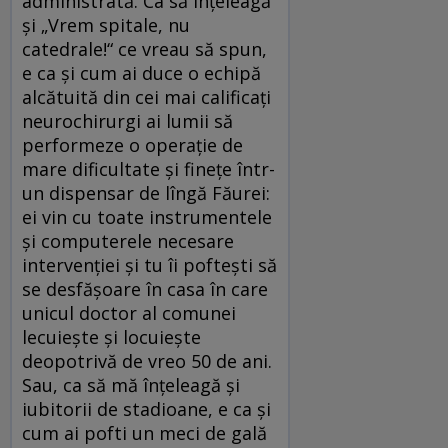
administrată. Ca să înțeleagă
și „Vrem spitale, nu
catedrale!“ ce vreau să spun,
e ca și cum ai duce o echipă
alcătuită din cei mai calificați
neurochirurgi ai lumii să
performeze o operație de
mare dificultate și finețe într-
un dispensar de lîngă Făurei:
ei vin cu toate instrumentele
și computerele necesare
intervenției și tu îi poftești să
se desfășoare în casa în care
unicul doctor al comunei
lecuiește și locuiește
deopotrivă de vreo 50 de ani.
Sau, ca să mă înțeleagă și
iubitorii de stadioane, e ca și
cum ai pofti un meci de gală