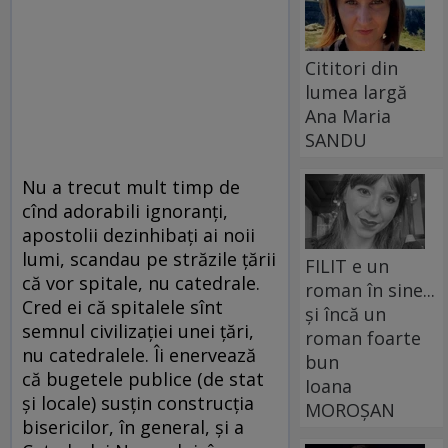
Cititori din
lumea largă
Ana Maria
SANDU
Nu a trecut mult timp de
cînd adorabili ignoranți,
apostolii dezinhibați ai noii
lumi, scandau pe străzile țării
FILIT e un
că vor spitale, nu catedrale.
roman în sine...
Cred ei că spitalele sînt
și încă un
semnul civilizației unei țări,
roman foarte
nu catedralele. Îi enervează
bun
că bugetele publice (de stat
Ioana
și locale) susțin construcția
MOROȘAN
bisericilor, în general, și a