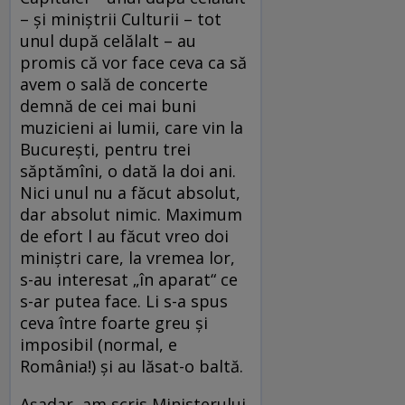
– și miniștrii Culturii – tot
unul după celălalt – au
promis că vor face ceva ca să
avem o sală de concerte
demnă de cei mai buni
muzicieni ai lumii, care vin la
București, pentru trei
săptămîni, o dată la doi ani.
Nici unul nu a făcut absolut,
dar absolut nimic. Maximum
de efort l au făcut vreo doi
miniștri care, la vremea lor,
s-au interesat „în aparat“ ce
s-ar putea face. Li s-a spus
ceva între foarte greu și
imposibil (normal, e
România!) și au lăsat-o baltă.
Așadar, am scris Ministerului