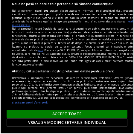
Nouă ne pasă ca datele tale personale să rămână confidențiale
Noi și partenerii noștri
606
stocăm și/sau accesăm informații pe dispozitivul dvs., precum
identificatorii cookie unici pentru prelucrarea datelor cu caracter personal. Puteți accepta sau
nici așa, nici altminteri
gestiona alegerile dvs. făcând clic mai jos sau în orice moment, pe pagina cu politica de
confidențialitate. Aceste alegeri vor fi raportate partenerilor noștri și nu vă vor afecta navigarea.
Mai
Cum trebuie să fie un președinte
multe detalii
Noi si partenerii nostri (retelele de socializare si agentiile de publicitate partenere, precum si
Nu cred în nici o campanie electorală construită
furnizorii nostri de servicii de date analitice) prelucram date pentru a permite website-ului sa
functioneze, pentru a personaliza continutul si anunturile publicitare afisate in functie de
pe negativitate, pe agresiune, pe obsesii strict
interesele si/sau profilul dvs., pentru a va oferi functionalitati aferente retelelor de socializare si
pentru a analiza traficul pe website. Beneficiati de drepturile prevazute de art. 15-22 din GDPR in
individuale.
legatura cu prelucrarea datelor cu caracter personal. Aceste drepturi pot fi exercitate prin
modalitatea indicata
aici
. Prin click pe “ACCEPT TOATE”, acceptati folosirea tuturor Tehnologiilor de
Andrei PLEŞU
tip Cookie, care implica inclusiv acceptul dvs. cu privire la stocarea/accesarea informatiilor de catre
Vendor-ii cu care colaboram. Prin click pe “VREAU SA MODIFIC SETARILE INDIVIDUAL” puteti
schimba preferintele in mod individual, mai putin cele legate de cookie strict necesare pentru
functionarea website-ului.
Atât noi, cât și partenerii noștri prelucrăm datele pentru a oferi:
Dezvoltarea și îmbunătățirea serviciilor. Măsurarea performanței reclamelor. Stocarea și/sau
accesarea informațiilor de pe un dispozitiv. Utilizarea profilurilor pentru selectarea conținutului
personalizat. Crearea profilurilor de conținut personalizat. Utilizarea profilurilor pentru selectarea
publicității personalizate. Crearea profilurilor pentru publicitate personalizată. Măsurarea
performanței conținutului. Înțelegerea publicului prin statistici sau combinații de date din surse
diferite. Utilizarea de date limitate pentru a selecta publicitatea. Utilizarea datelor limitate pentru
a selecta conținutul. Date precise de geolocație și identificarea prin scanarea dispozitivului.
Listă parteneri (furnizori)
ACCEPT TOATE
VREAU SA MODIFIC SETARILE INDIVIDUAL