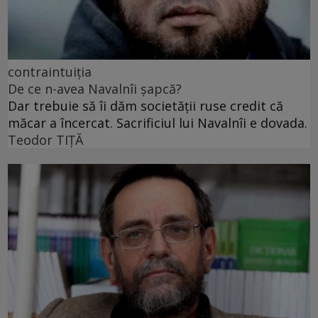
contraintuiția
De ce n-avea Navalnîi șapcă?
Dar trebuie să îi dăm societății ruse credit că
măcar a încercat. Sacrificiul lui Navalnîi e dovada.
Teodor TIŢĂ