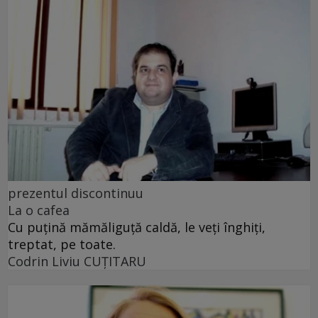
prezentul discontinuu
La o cafea
Cu puţină mămăliguţă caldă, le veţi înghiţi,
treptat, pe toate.
Codrin Liviu CUŢITARU