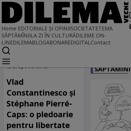
Home
EDITORIALE ȘI OPINII
SOCIETATE
TEMA
SĂPTĂMÎNII
LA ZI ÎN CULTURĂ
DILEME ON-
LINE
DILEMABLOG
ABONARE
DIGITAL
Contact
Home
CARICATU
EDITORIALE ȘI OPINII
la drept vorbind
SĂPTĂMÎNI
TÎLC SHOW
Vlad
Constantinesco și
Stéphane Pierré-
Caps: o pledoarie
pentru libertate