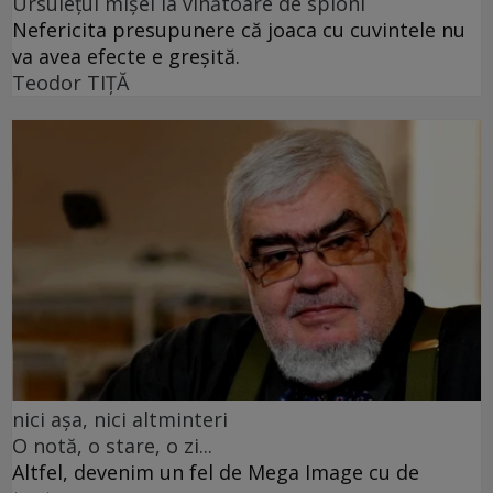
Ursulețul mișel la vînătoare de spioni
Nefericita presupunere că joaca cu cuvintele nu
va avea efecte e greșită.
Teodor TIŢĂ
nici așa, nici altminteri
O notă, o stare, o zi...
Altfel, devenim un fel de Mega Image cu de