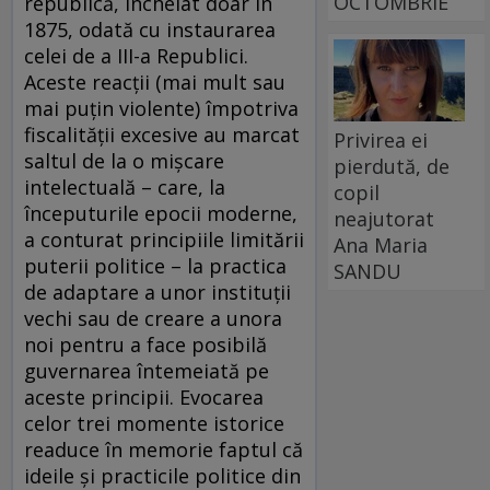
OCTOMBRIE
republică, încheiat doar în
1875, odată cu instaurarea
celei de a III-a Republici.
Aceste reacții (mai mult sau
mai puțin violente) împotriva
fiscalității excesive au marcat
Privirea ei
saltul de la o mișcare
pierdută, de
intelectuală – care, la
copil
începuturile epocii moderne,
neajutorat
a conturat principiile limitării
Ana Maria
puterii politice – la practica
SANDU
de adaptare a unor instituții
vechi sau de creare a unora
noi pentru a face posibilă
guvernarea întemeiată pe
aceste principii. Evocarea
celor trei momente istorice
readuce în memorie faptul că
ideile și practicile politice din