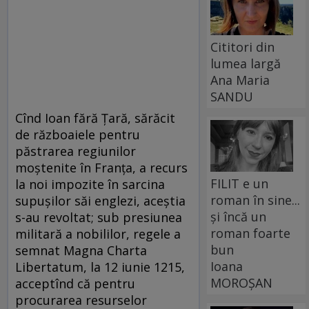
Cititori din
lumea largă
Ana Maria
SANDU
Cînd Ioan fără Țară, sărăcit
de războaiele pentru
păstrarea regiunilor
moștenite în Franța, a recurs
FILIT e un
la noi impozite în sarcina
roman în sine...
supușilor săi englezi, aceștia
și încă un
s-au revoltat; sub presiunea
roman foarte
militară a nobililor, regele a
bun
semnat Magna Charta
Ioana
Libertatum, la 12 iunie 1215,
MOROȘAN
acceptînd că pentru
procurarea resurselor