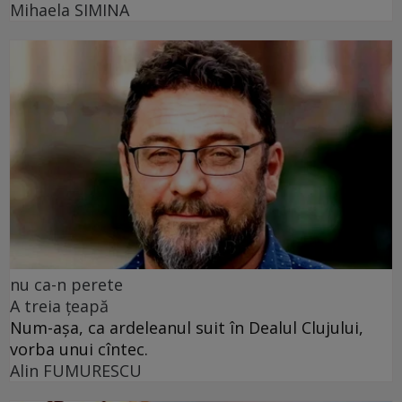
Mihaela SIMINA
nu ca-n perete
A treia țeapă
Num-așa, ca ardeleanul suit în Dealul Clujului,
vorba unui cîntec.
Alin FUMURESCU