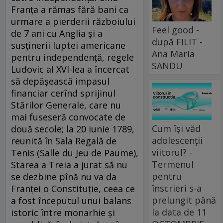
Franța a rămas fără bani ca
urmare a pierderii războiului
Feel good -
de 7 ani cu Anglia și a
după FILIT -
susținerii luptei americane
Ana Maria
pentru independență, regele
SANDU
Ludovic al XVI-lea a încercat
să depășească impasul
financiar cerînd sprijinul
Stărilor Generale, care nu
mai fuseseră convocate de
Cum își văd
două secole; la 20 iunie 1789,
adolescenții
reunită în Sala Regală de
viitorul? -
Tenis (Salle du Jeu de Paume),
Termenul
Starea a Treia a jurat să nu
pentru
se dezbine pînă nu va da
înscrieri s-a
Franței o Constituție, ceea ce
prelungit până
a fost începutul unui balans
la data de 11
istoric între monarhie și