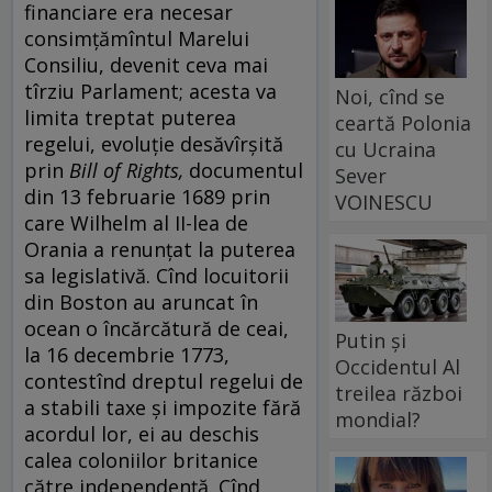
financiare era necesar
consimțămîntul Marelui
Consiliu, devenit ceva mai
tîrziu Parlament; acesta va
Noi, cînd se
limita treptat puterea
ceartă Polonia
regelui, evoluție desăvîrșită
cu Ucraina
prin
Bill of Rights,
documentul
Sever
din 13 februarie 1689 prin
VOINESCU
care Wilhelm al II-lea de
Orania a renunțat la puterea
sa legislativă. Cînd locuitorii
din Boston au aruncat în
ocean o încărcătură de ceai,
Putin și
la 16 decembrie 1773,
Occidentul Al
contestînd dreptul regelui de
treilea război
a stabili taxe și impozite fără
mondial?
acordul lor, ei au deschis
calea coloniilor britanice
către independență. Cînd