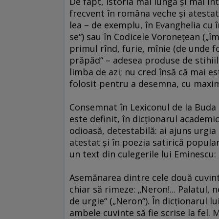
De fapt, istoria mai lungă şi mai in
frecvent în româna veche şi atestat 
lea – de exemplu, în Evanghelia cu î
se“) sau în Codicele Voroneţean („îm
primul rînd, furie, mînie (de unde 
prăpăd“ – adesea produse de stihiile
limba de azi; nu cred însă că mai es
folosit pentru a desemna, cu maxi
Consemnat în Lexiconul de la Buda (
este definit, în dicţionarul academi
odioasă, detestabilă: ai ajuns urgia
atestat şi în poezia satirică popular
un text din culegerile lui Eminescu: „
Asemănarea dintre cele două cuvint
chiar să rimeze: „Neron!... Palatul,
de urgie“ („Neron“). În dicţionarul 
ambele cuvinte să fie scrise la fel. M