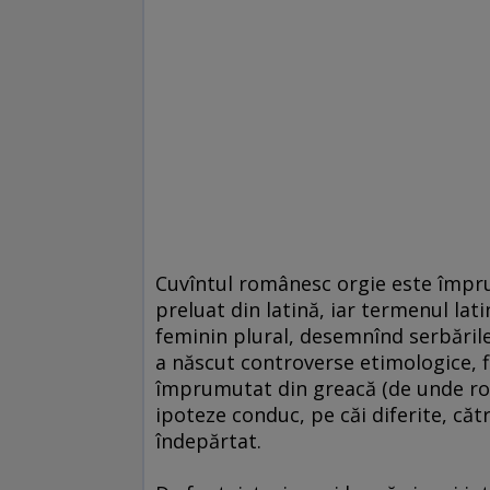
Cuvîntul românesc orgie este împrum
preluat din latină, iar termenul la
feminin plural, desemnînd serbările
a născut controverse etimologice, fi
împrumutat din greacă (de unde rom
ipoteze conduc, pe căi diferite, că
îndepărtat.