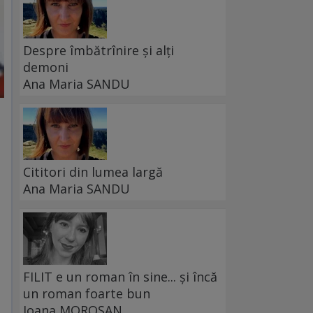
Despre îmbătrînire și alți
demoni
Ana Maria SANDU
Cititori din lumea largă
Ana Maria SANDU
FILIT e un roman în sine... și încă
un roman foarte bun
Ioana MOROȘAN