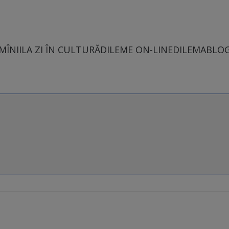
MÎNII
LA ZI ÎN CULTURĂ
DILEME ON-LINE
DILEMABLO