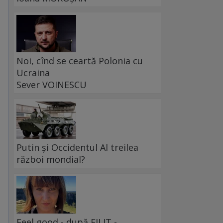
Noi, cînd se ceartă Polonia cu
Ucraina
Sever VOINESCU
Putin și Occidentul Al treilea
război mondial?
Feel good - după FILIT -