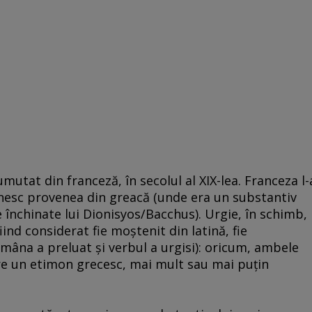
utat din franceză, în secolul al XIX-lea. Franceza l-
tinesc provenea din greacă (unde era un substantiv
 închinate lui Dionisyos/Bacchus). Urgie, în schimb,
ind considerat fie moştenit din latină, fie
âna a preluat şi verbul a urgisi): oricum, ambele
tre un etimon grecesc, mai mult sau mai puţin