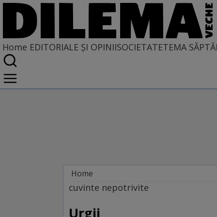
Home
EDITORIALE ȘI OPINII
SOCIETATE
TEMA SĂPTĂ
Home
EDITORIALE ȘI OPINII
cuvinte nepotrivite
TÎLC SHOW
Urgii