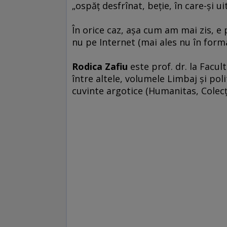
„ospăţ desfrînat, beţie, în care-şi u
În orice caz, aşa cum am mai zis, e 
nu pe Internet (mai ales nu în forma
Rodica Zafiu
este prof. dr. la Facul
între altele, volumele Limbaj şi poli
cuvinte argotice (Humanitas, Colecţi