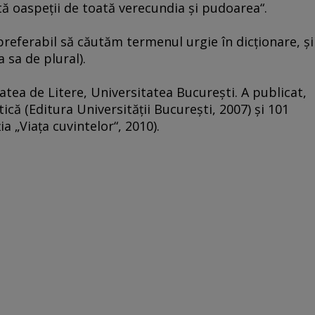
ită oaspeţii de toată verecundia şi pudoarea“.
preferabil să căutăm termenul urgie în dicţionare, şi
 sa de plural).
tatea de Litere, Universitatea Bucureşti. A publicat,
tică (Editura Universităţii Bucureşti, 2007) şi 101
a „Viaţa cuvintelor“, 2010).