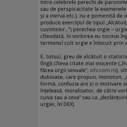
Între celebrele perechi de paronim
sau de perspicacitate la examenele
şi a inerva etc.), nu e pomenită de 
produce exerciţiul de tipul „Alcătuiţ
cuvintelor...“) perechea orgie – urg
cîteodată, în vorbirea nu tocmai îngri
termenul cult orgie e înlocuit prin 
E, totuşi, greu de alcătuit o statist
lîngă cîteva citate mai inocente („î
făcea urgii sexuale“,
otv.com.ro
), s
dubioase, care propun, monoton, „u
formă, confuzia are şi o motivare s
înţeleasă, moralizator, de către vo
cuiva sau a ceva“ sau ca „dezlănţuire
urgiei, în DEX).