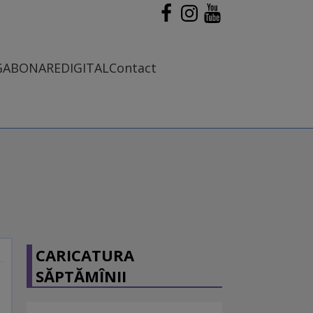
G
ABONARE
DIGITAL
Contact
CARICATURA
SĂPTĂMÎNII