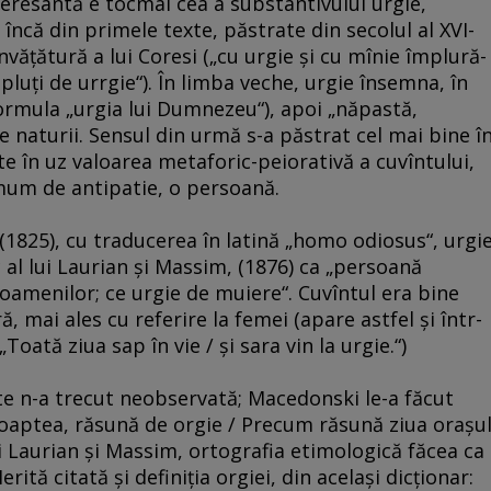
teresantă e tocmai cea a substantivului urgie,
încă din primele texte, păstrate din secolul al XVI-
nvăţătură a lui Coresi („cu urgie şi cu mînie împlură-
pluţi de urrgie“). În limba veche, urgie însemna, în
formula „urgia lui Dumnezeu“), apoi „năpastă,
 naturii. Sensul din urmă s-a păstrat cel mai bine î
te în uz valoarea metaforic-peiorativă a cuvîntului,
mum de antipatie, o persoană.
1825), cu traducerea în latină „homo odiosus“, urgi
c al lui Laurian şi Massim, (1876) ca „persoană
 oamenilor; ce urgie de muiere“. Cuvîntul era bine
ă, mai ales cu referire la femei (apare astfel şi într-
Toată ziua sap în vie / şi sara vin la urgie.“)
e n-a trecut neobservată; Macedonski le-a făcut
 noaptea, răsună de orgie / Precum răsună ziua oraşu
lui Laurian şi Massim, ortografia etimologică făcea ca
erită citată şi definiţia orgiei, din acelaşi dicţionar: