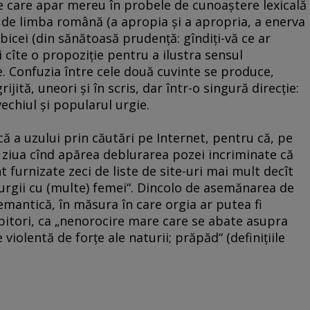
e care apar mereu în probele de cunoaştere lexicală
 de limba română (a apropia şi a apropria, a enerva
obicei (din sănătoasă prudenţă: gîndiţi-vă ce ar
i cîte o propoziţie pentru a ilustra sensul
ie. Confuzia între cele două cuvinte se produce,
jită, uneori şi în scris, dar într-o singură direcţie:
vechiul şi popularul urgie.
ică a uzului prin căutări pe Internet, pentru că, pe
n ziua cînd apărea deblurarea pozei incriminate că
înt furnizate zeci de liste de site-uri mai mult decît
rgii cu (multe) femei“. Dincolo de asemănarea de
emantică, în măsura în care orgia ar putea fi
rbitori, ca „nenorocire mare care se abate asupra
 violentă de forţe ale naturii; prăpăd“ (definiţiile