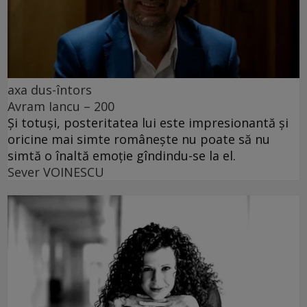
axa dus-întors
Avram Iancu – 200
Și totuși, posteritatea lui este impresionantă și
oricine mai simte românește nu poate să nu
simtă o înaltă emoție gîndindu-se la el.
Sever VOINESCU