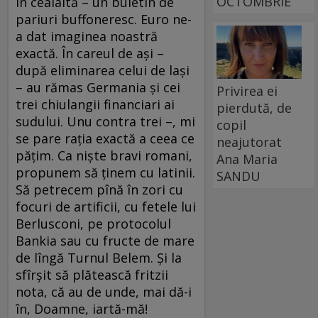
OCTOMBRIE
în cealaltă – un buletin de
pariuri buffoneresc. Euro ne-
a dat imaginea noastră
exactă. În careul de aşi –
după eliminarea celui de laşi
– au rămas Germania şi cei
Privirea ei
trei chiulangii financiari ai
pierdută, de
sudului. Unu contra trei –, mi
copil
se pare raţia exactă a ceea ce
neajutorat
păţim. Ca nişte bravi romani,
Ana Maria
propunem să ţinem cu latinii.
SANDU
Să petrecem pînă în zori cu
focuri de artificii, cu fetele lui
Berlusconi, pe protocolul
Bankia sau cu fructe de mare
de lîngă Turnul Belem. Şi la
sfîrşit să plătească fritzii
nota, că au de unde, mai dă-i
în, Doamne, iartă-mă!