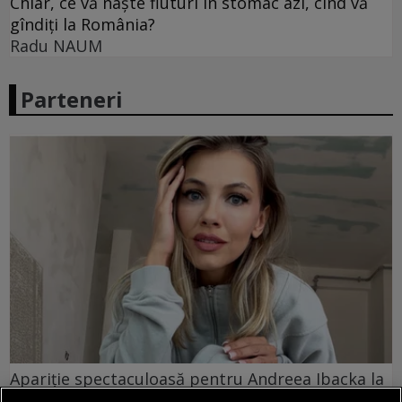
Chiar, ce vă naște fluturi în stomac azi, cînd vă
gîndiți la România?
Radu NAUM
Parteneri
Apariție spectaculoasă pentru Andreea Ibacka la
UNTOLD. Ținuta care i-a pus în valoare silueta