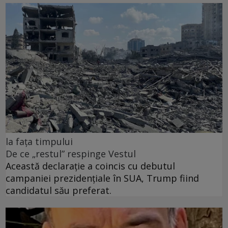
la fața timpului
De ce „restul” respinge Vestul
Această declarație a coincis cu debutul
campaniei prezidențiale în SUA, Trump fiind
candidatul său preferat.