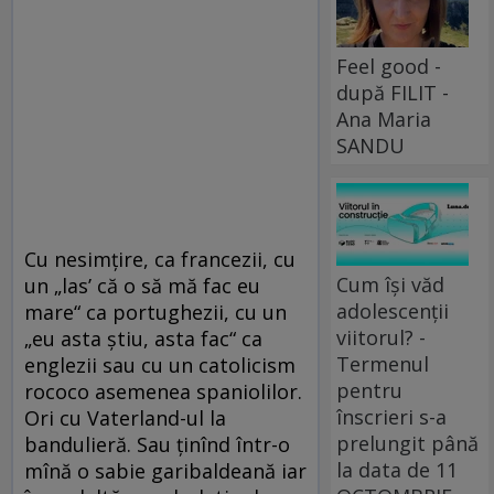
Feel good -
după FILIT -
Ana Maria
SANDU
Cu nesimţire, ca francezii, cu
Cum își văd
un „las’ că o să mă fac eu
adolescenții
mare“ ca portughezii, cu un
viitorul? -
„eu asta ştiu, asta fac“ ca
Termenul
englezii sau cu un catolicism
pentru
rococo asemenea spaniolilor.
înscrieri s-a
Ori cu Vaterland-ul la
prelungit până
bandulieră. Sau ţinînd într-o
la data de 11
mînă o sabie garibaldeană iar