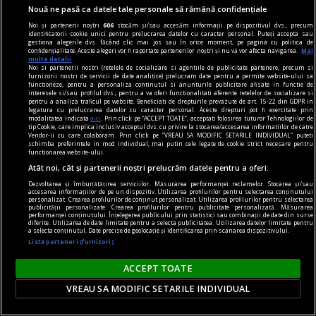
Nouă ne pasă ca datele tale personale să rămână confidențiale
Andreea Ibacka a reușit să atragă toate privirile
Noi și partenerii noștri
606
stocăm și/sau accesăm informații pe dispozitivul dvs., precum
la UNTOLD, unde a ales o apariție care nu a
identificatorii cookie unici pentru prelucrarea datelor cu caracter personal. Puteți accepta sau
gestiona alegerile dvs. făcând clic mai jos sau în orice moment, pe pagina cu politica de
trecut neobservată. Actrița a mizat pe o ținută
confidențialitate. Aceste alegeri vor fi raportate partenerilor noștri și nu vă vor afecta navigarea.
Mai
multe detalii
îndrăzneață, care i-a pus în valoare silueta și a
Noi si partenerii nostri (retelele de socializare si agentiile de publicitate partenere, precum si
furnizorii nostri de servicii de date analitice) prelucram date pentru a permite website-ului sa
fost apreciată de fani.
functioneze, pentru a personaliza continutul si anunturile publicitare afisate in functie de
interesele si/sau profilul dvs., pentru a va oferi functionalitati aferente retelelor de socializare si
pentru a analiza traficul pe website. Beneficiati de drepturile prevazute de art. 15-22 din GDPR in
legatura cu prelucrarea datelor cu caracter personal. Aceste drepturi pot fi exercitate prin
modalitatea indicata
aici
. Prin click pe “ACCEPT TOATE”, acceptati folosirea tuturor Tehnologiilor de
tip Cookie, care implica inclusiv acceptul dvs. cu privire la stocarea/accesarea informatiilor de catre
Vendor-ii cu care colaboram. Prin click pe “VREAU SA MODIFIC SETARILE INDIVIDUAL” puteti
schimba preferintele in mod individual, mai putin cele legate de cookie strict necesare pentru
functionarea website-ului.
Atât noi, cât și partenerii noștri prelucrăm datele pentru a oferi:
Dezvoltarea și îmbunătățirea serviciilor. Măsurarea performanței reclamelor. Stocarea și/sau
accesarea informațiilor de pe un dispozitiv. Utilizarea profilurilor pentru selectarea conținutului
personalizat. Crearea profilurilor de conținut personalizat. Utilizarea profilurilor pentru selectarea
publicității personalizate. Crearea profilurilor pentru publicitate personalizată. Măsurarea
performanței conținutului. Înțelegerea publicului prin statistici sau combinații de date din surse
diferite. Utilizarea de date limitate pentru a selecta publicitatea. Utilizarea datelor limitate pentru
a selecta conținutul. Date precise de geolocație și identificarea prin scanarea dispozitivului.
Listă parteneri (furnizori)
ACCEPT TOATE
VREAU SA MODIFIC SETARILE INDIVIDUAL
Horoscop săptămâna 7-13 august. Trei nativi