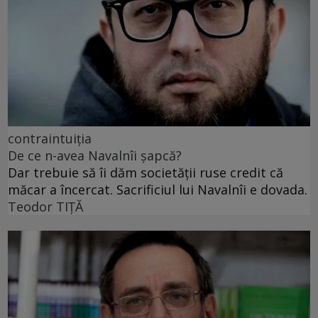
contraintuiția
De ce n-avea Navalnîi șapcă?
Dar trebuie să îi dăm societății ruse credit că
măcar a încercat. Sacrificiul lui Navalnîi e dovada.
Teodor TIŢĂ