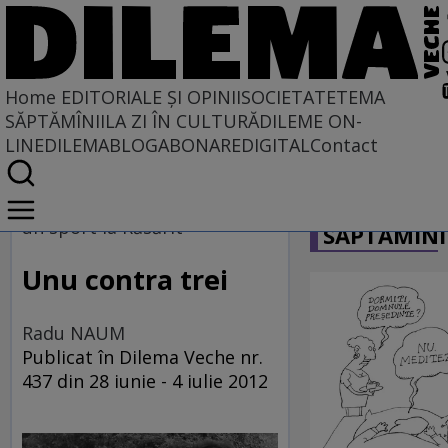
Home
EDITORIALE ȘI OPINII
SOCIETATE
TEMA
SĂPTĂMÎNII
LA ZI ÎN CULTURĂ
DILEME ON-
LINE
DILEMABLOG
ABONARE
DIGITAL
Contact
Home
CARICATU
EDITORIALE ȘI OPINII
un sport la Răsărit
SĂPTĂMÎNI
TÎLC SHOW
Unu contra trei
Radu NAUM
Publicat în Dilema Veche nr.
437 din 28 iunie - 4 iulie 2012