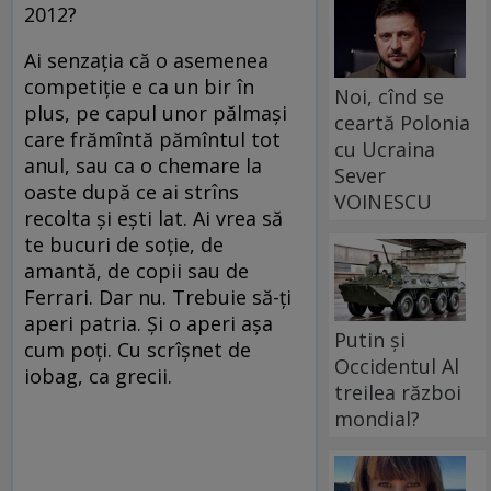
2012?
Ai senzaţia că o asemenea
competiţie e ca un bir în
Noi, cînd se
plus, pe capul unor pălmaşi
ceartă Polonia
care frămîntă pămîntul tot
cu Ucraina
anul, sau ca o chemare la
Sever
oaste după ce ai strîns
VOINESCU
recolta şi eşti lat. Ai vrea să
te bucuri de soţie, de
amantă, de copii sau de
Ferrari. Dar nu. Trebuie să-ţi
aperi patria. Şi o aperi aşa
Putin și
cum poţi. Cu scrîşnet de
Occidentul Al
iobag, ca grecii.
treilea război
mondial?