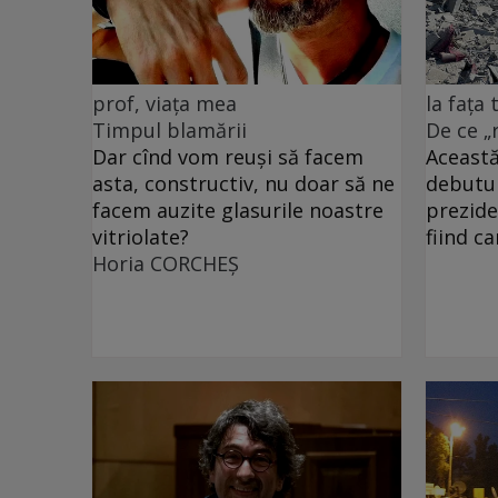
prof, viața mea
la fața
Timpul blamării
De ce „
Dar cînd vom reuși să facem
Această
asta, constructiv, nu doar să ne
debutu
facem auzite glasurile noastre
prezide
vitriolate?
fiind c
Horia CORCHEŞ