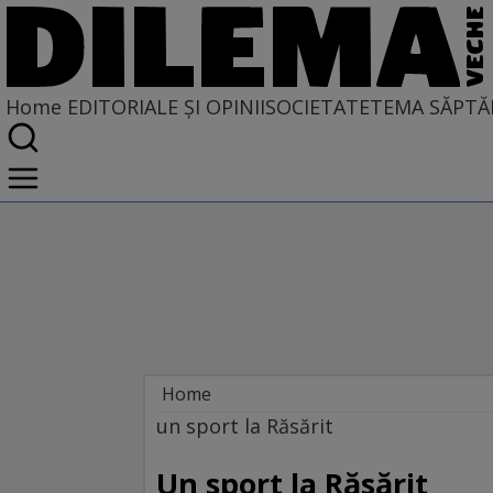
Home
EDITORIALE ȘI OPINII
SOCIETATE
TEMA SĂPTĂ
Home
EDITORIALE ȘI OPINII
un sport la Răsărit
TÎLC SHOW
Un sport la Răsărit