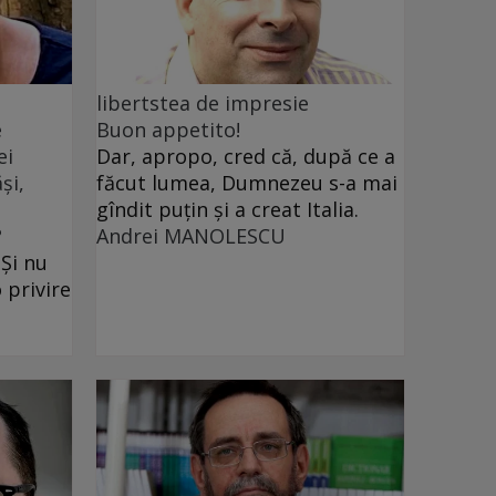
libertstea de impresie
e
Buon appetito!
ei
Dar, apropo, cred că, după ce a
și,
făcut lumea, Dumnezeu s-a mai
gîndit puțin și a creat Italia.
?
Andrei MANOLESCU
 Și nu
 privire