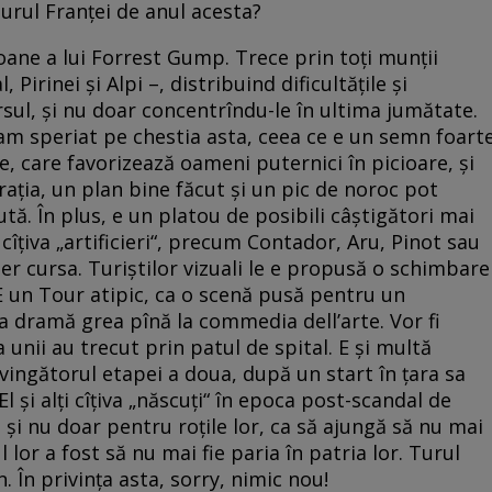
urul Franței de anul acesta?
ne a lui Forrest Gump. Trece prin toţi munţii
 Pirinei şi Alpi –, distribuind dificultăţile şi
rsul, şi nu doar concentrîndu-le în ultima jumătate.
am speriat pe chestia asta, ceea ce e un semn foart
ne, care favorizează oameni puternici în picioare, şi
iraţia, un plan bine făcut şi un pic de noroc pot
ută. În plus, e un platou de posibili câştigători mai
i cîţiva „artificieri“, precum Contador, Aru, Pinot sau
er cursa. Turiştilor vizuali le e propusă o schimbare
 E un Tour atipic, ca o scenă pusă pentru un
la dramă grea pînă la commedia dell’arte. Vor fi
 unii au trecut prin patul de spital. E şi multă
învingătorul etapei a doua, după un start în ţara sa
l şi alţi cîţiva „născuţi“ în epoca post-scandal de
şi nu doar pentru roţile lor, ca să ajungă să nu mai
ul lor a fost să nu mai fie paria în patria lor. Turul
 În privinţa asta, sorry, nimic nou!