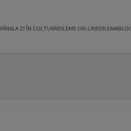
MÎNII
LA ZI ÎN CULTURĂ
DILEME ON-LINE
DILEMABLO