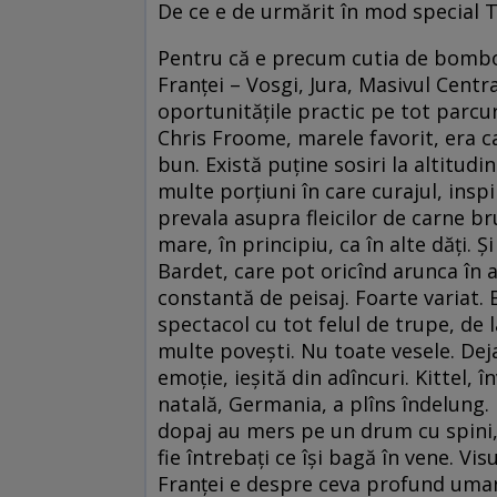
De ce e de urmărit în mod special T
Pentru că e precum cutia de bomboa
Franţei – Vosgi, Jura, Masivul Central,
oportunităţile practic pe tot parcu
Chris Froome, marele favorit, era c
bun. Există puţine sosiri la altitudi
multe porţiuni în care curajul, insp
prevala asupra fleicilor de carne br
mare, în principiu, ca în alte dăţi. Ş
Bardet, care pot oricînd arunca în a
constantă de peisaj. Foarte variat.
spectacol cu tot felul de trupe, de 
multe poveşti. Nu toate vesele. Deja
emoţie, ieşită din adîncuri. Kittel, 
natală, Germania, a plîns îndelung. E
dopaj au mers pe un drum cu spini, 
fie întrebaţi ce îşi bagă în vene. Vis
Franţei e despre ceva profund uman.