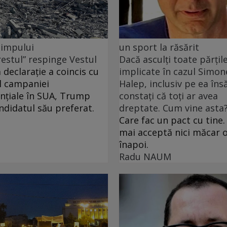
 timpului
un sport la răsărit
restul” respinge Vestul
Dacă asculți toate părțil
 declarație a coincis cu
implicate în cazul Simon
l campaniei
Halep, inclusiv pe ea însă
nțiale în SUA, Trump
constați că toți ar avea
andidatul său preferat.
dreptate. Cum vine asta
Care fac un pact cu tine.
mai acceptă nici măcar o
înapoi.
Radu NAUM