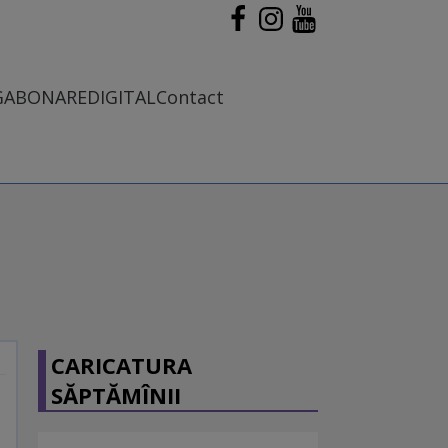
G
ABONARE
DIGITAL
Contact
CARICATURA
SĂPTĂMÎNII