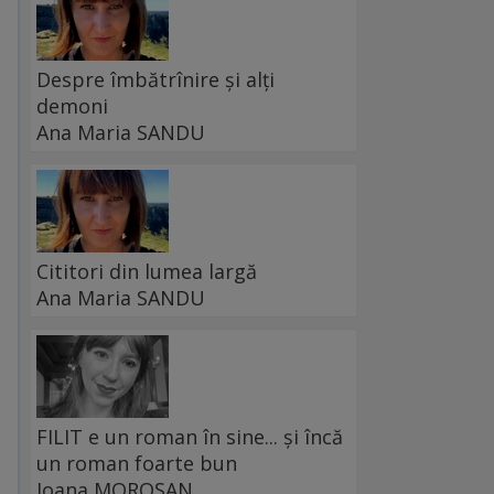
Despre îmbătrînire și alți
demoni
Ana Maria SANDU
Cititori din lumea largă
Ana Maria SANDU
FILIT e un roman în sine... și încă
un roman foarte bun
Ioana MOROȘAN