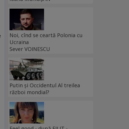
Noi, cînd se ceartă Polonia cu
e
Ucraina
Sever VOINESCU
Putin și Occidentul Al treilea
război mondial?
Feel good - după FILIT -