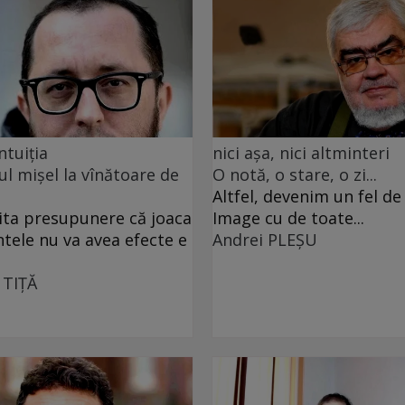
ntuiția
nici așa, nici altminteri
ul mișel la vînătoare de
O notă, o stare, o zi...
Altfel, devenim un fel d
ita presupunere că joaca
Image cu de toate...
ntele nu va avea efecte e
Andrei PLEŞU
 TIŢĂ