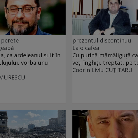
 perete
prezentul discontinuu
 țeapă
La o cafea
, ca ardeleanul suit în
Cu puţină mămăliguţă cal
Clujului, vorba unui
veţi înghiţi, treptat, pe t
Codrin Liviu CUŢITARU
UMURESCU