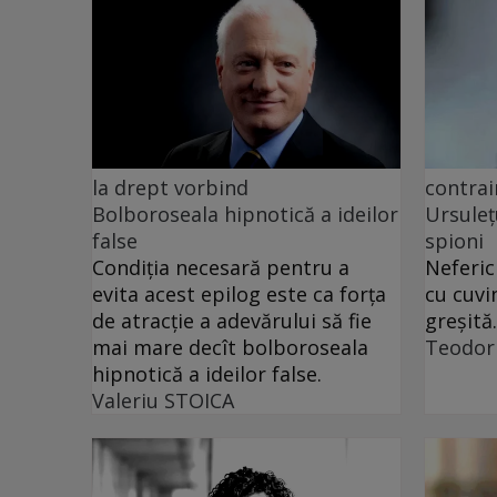
la drept vorbind
contrai
Bolboroseala hipnotică a ideilor
Ursuleț
false
spioni
Condiția necesară pentru a
Neferic
evita acest epilog este ca forța
cu cuvi
de atracție a adevărului să fie
greșită.
mai mare decît bolboroseala
Teodor
hipnotică a ideilor false.
Valeriu STOICA