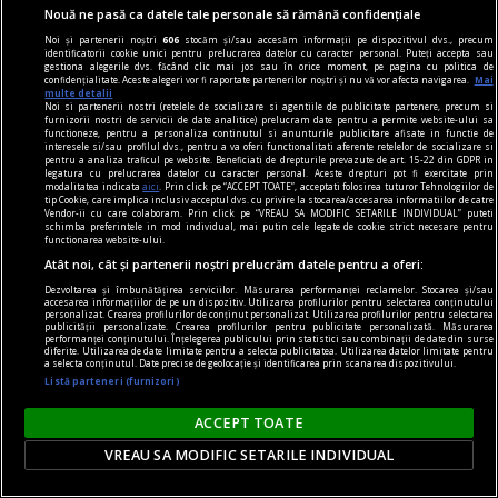
Nouă ne pasă ca datele tale personale să rămână confidențiale
Noi și partenerii noștri
606
stocăm și/sau accesăm informații pe dispozitivul dvs., precum
A murit tatăl lui Leo Messi. Avea 68 de ani
identificatorii cookie unici pentru prelucrarea datelor cu caracter personal. Puteți accepta sau
gestiona alegerile dvs. făcând clic mai jos sau în orice moment, pe pagina cu politica de
Jorge Messi a murit la vârsta de 68 de ani.
confidențialitate. Aceste alegeri vor fi raportate partenerilor noștri și nu vă vor afecta navigarea.
Mai
multe detalii
Noi si partenerii nostri (retelele de socializare si agentiile de publicitate partenere, precum si
furnizorii nostri de servicii de date analitice) prelucram date pentru a permite website-ului sa
functioneze, pentru a personaliza continutul si anunturile publicitare afisate in functie de
interesele si/sau profilul dvs., pentru a va oferi functionalitati aferente retelelor de socializare si
pentru a analiza traficul pe website. Beneficiati de drepturile prevazute de art. 15-22 din GDPR in
legatura cu prelucrarea datelor cu caracter personal. Aceste drepturi pot fi exercitate prin
modalitatea indicata
aici
. Prin click pe “ACCEPT TOATE”, acceptati folosirea tuturor Tehnologiilor de
tip Cookie, care implica inclusiv acceptul dvs. cu privire la stocarea/accesarea informatiilor de catre
Vendor-ii cu care colaboram. Prin click pe “VREAU SA MODIFIC SETARILE INDIVIDUAL” puteti
schimba preferintele in mod individual, mai putin cele legate de cookie strict necesare pentru
functionarea website-ului.
Atât noi, cât și partenerii noștri prelucrăm datele pentru a oferi:
Dezvoltarea și îmbunătățirea serviciilor. Măsurarea performanței reclamelor. Stocarea și/sau
accesarea informațiilor de pe un dispozitiv. Utilizarea profilurilor pentru selectarea conținutului
personalizat. Crearea profilurilor de conținut personalizat. Utilizarea profilurilor pentru selectarea
publicității personalizate. Crearea profilurilor pentru publicitate personalizată. Măsurarea
performanței conținutului. Înțelegerea publicului prin statistici sau combinații de date din surse
diferite. Utilizarea de date limitate pentru a selecta publicitatea. Utilizarea datelor limitate pentru
a selecta conținutul. Date precise de geolocație și identificarea prin scanarea dispozitivului.
Listă parteneri (furnizori)
88.000 de tineri din 150 de țări vor să studieze în
ACCEPT TOATE
România. Ce îi atrage la universitățile românești
VREAU SA MODIFIC SETARILE INDIVIDUAL
Universitățile din România devin tot mai
atractive pentru tinerii din străinătate. Aproape