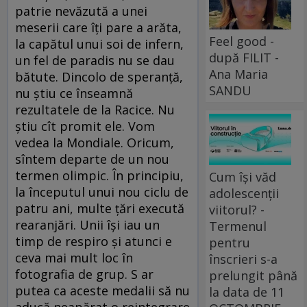
patrie nevăzută a unei
meserii care îţi pare a arăta,
Feel good -
la capătul unui soi de infern,
după FILIT -
un fel de paradis nu se dau
Ana Maria
bătute. Dincolo de speranţă,
SANDU
nu ştiu ce înseamnă
rezultatele de la Racice. Nu
ştiu cît promit ele. Vom
vedea la Mondiale. Oricum,
sîntem departe de un nou
termen olimpic. În principiu,
Cum își văd
la începutul unui nou ciclu de
adolescenții
patru ani, multe ţări execută
viitorul? -
rearanjări. Unii îşi iau un
Termenul
timp de respiro şi atunci e
pentru
ceva mai mult loc în
înscrieri s-a
fotografia de grup. S ar
prelungit până
putea ca aceste medalii să nu
la data de 11
aducă neapărat o reintegrare