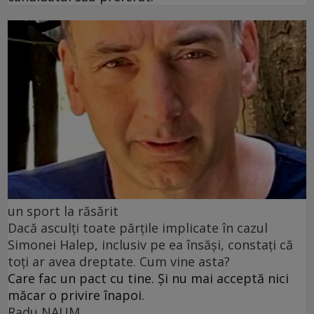
un sport la răsărit
Dacă asculți toate părțile implicate în cazul
Simonei Halep, inclusiv pe ea însăși, constați că
toți ar avea dreptate. Cum vine asta?
Care fac un pact cu tine. Și nu mai acceptă nici
măcar o privire înapoi.
Radu NAUM