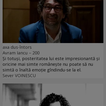
axa dus-întors
Avram Iancu – 200
Și totuși, posteritatea lui este impresionantă și
oricine mai simte românește nu poate să nu
simtă o înaltă emoție gîndindu-se la el.
Sever VOINESCU