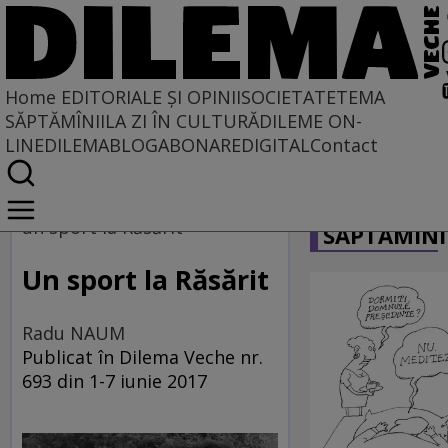
Home
EDITORIALE ȘI OPINII
SOCIETATE
TEMA
SĂPTĂMÎNII
LA ZI ÎN CULTURĂ
DILEME ON-
LINE
DILEMABLOG
ABONARE
DIGITAL
Contact
Home
CARICATU
EDITORIALE ȘI OPINII
un sport la Răsărit
SĂPTĂMÎNI
TÎLC SHOW
Un sport la Răsărit
Radu NAUM
Publicat în Dilema Veche nr.
693 din 1-7 iunie 2017