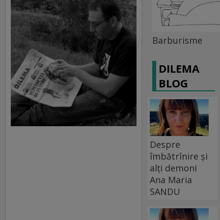
Barburisme
DILEMA
BLOG
Despre
îmbătrînire și
alți demoni
Ana Maria
SANDU