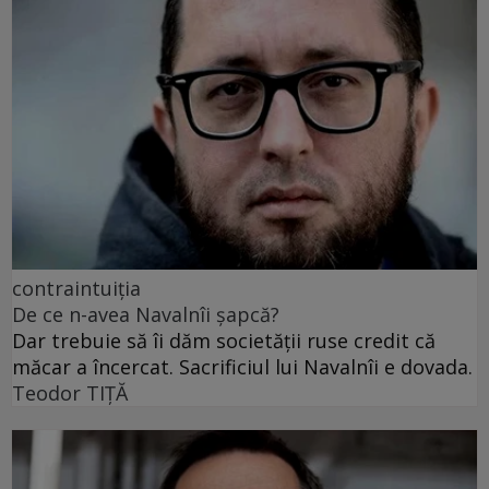
contraintuiția
De ce n-avea Navalnîi șapcă?
Dar trebuie să îi dăm societății ruse credit că
măcar a încercat. Sacrificiul lui Navalnîi e dovada.
Teodor TIŢĂ