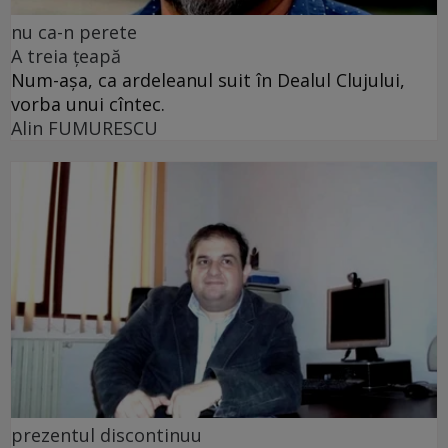
nu ca-n perete
A treia țeapă
Num-așa, ca ardeleanul suit în Dealul Clujului,
vorba unui cîntec.
Alin FUMURESCU
prezentul discontinuu