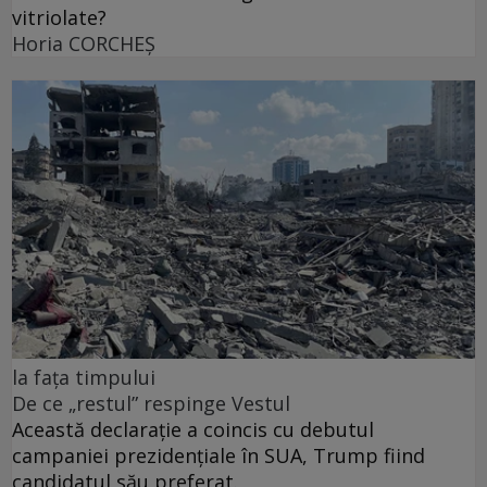
vitriolate?
Horia CORCHEŞ
la fața timpului
De ce „restul” respinge Vestul
Această declarație a coincis cu debutul
campaniei prezidențiale în SUA, Trump fiind
candidatul său preferat.