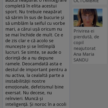
OCTOMBRIE
completă în elita acestui
sport. Nu trebuie neapărat
să sărim în sus de bucurie şi
să umblăm la seiful cu vorbe
mari, a cărui uşă oricum nu
Privirea ei
se mai închide de mult. Ce e
pierdută, de
de zis clar e că acolo se
copil
munceşte şi se întîmplă
neajutorat
lucruri. Se simte, se aude o
Ana Maria
dorinţă de a nu depune
SANDU
ramele. Deocamdată asta e
destul de important pentru a
nu activa, la cealaltă parte a
instabilităţii nostre
emoţionale, defetismul bine
exersat. Nu decese, nu
reînvieri. Muncă şi
inteligenţă. Şi noroc în a ocoli