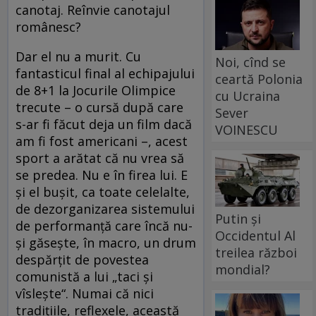
canotaj. Reînvie canotajul
românesc?
Dar el nu a murit. Cu
Noi, cînd se
fantasticul final al echipajului
ceartă Polonia
de 8+1 la Jocurile Olimpice
cu Ucraina
trecute – o cursă după care
Sever
s-ar fi făcut deja un film dacă
VOINESCU
am fi fost americani –, acest
sport a arătat că nu vrea să
se predea. Nu e în firea lui. E
şi el buşit, ca toate celelalte,
de dezorganizarea sistemului
Putin și
de performanţă care încă nu-
Occidentul Al
şi găseşte, în macro, un drum
treilea război
despărţit de povestea
mondial?
comunistă a lui „taci şi
vîsleşte“. Numai că nici
tradiţiile, reflexele, această