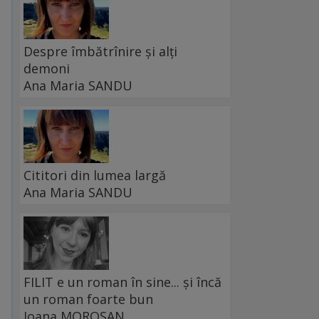
Despre îmbătrînire și alți
demoni
Ana Maria SANDU
Cititori din lumea largă
Ana Maria SANDU
FILIT e un roman în sine... și încă
un roman foarte bun
Ioana MOROȘAN