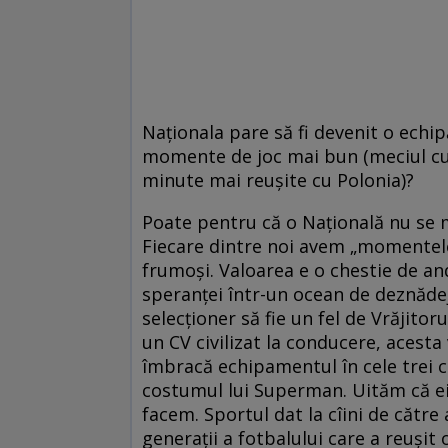
Naţionala pare să fi devenit o echi
momente de joc mai bun (meciul cu 
minute mai reuşite cu Polonia)?
Poate pentru că o Naţională nu se 
Fiecare dintre noi avem „momentele
frumoşi. Valoarea e o chestie de an
speranţei într-un ocean de deznădejde
selecţioner să fie un fel de Vrăjitor
un CV civilizat la conducere, acesta
îmbracă echipamentul în cele trei c
costumul lui Superman. Uităm că ei
facem. Sportul dat la cîini de către 
generaţii a fotbalului care a reuşit