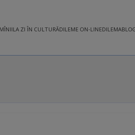
MÎNII
LA ZI ÎN CULTURĂ
DILEME ON-LINE
DILEMABLO