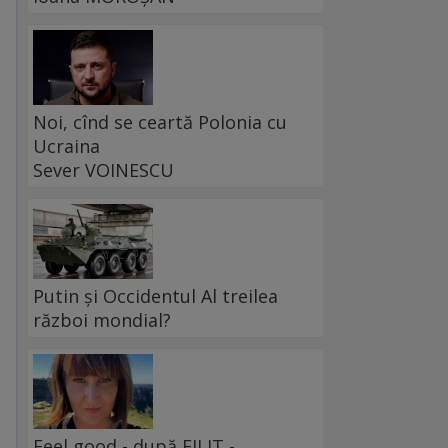
Noi, cînd se ceartă Polonia cu
Ucraina
Sever VOINESCU
Putin și Occidentul Al treilea
război mondial?
Feel good - după FILIT -