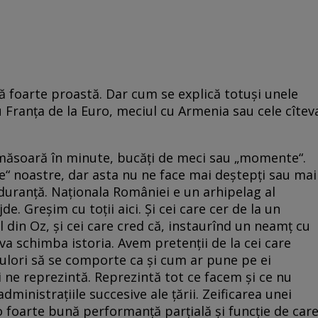
pă foarte proastă. Dar cum se explică totuşi unele
Franţa de la Euro, meciul cu Armenia sau cele cîtev
măsoară în minute, bucăţi de meci sau „momente“.
“ noastre, dar asta nu ne face mai deştepţi sau mai
duranţă. Naţio­nala României e un arhipelag al
. Greşim cu toţii aici. Şi cei care cer de la un
ul din Oz, şi cei care cred că, instaurînd un neamţ cu
 va schimba istoria. Avem pretenţii de la cei care
ulori să se comporte ca şi cum ar pune pe ei
 ne reprezintă. Reprezintă tot ce facem şi ce nu
administraţiile succesive ale ţării. Zeificarea unei
 o foarte bună performanţă parţială şi funcţie de car