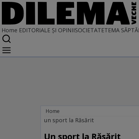
Home
EDITORIALE ȘI OPINII
SOCIETATE
TEMA SĂPTĂ
Home
EDITORIALE ȘI OPINII
un sport la Răsărit
TÎLC SHOW
Un sport la Răsărit