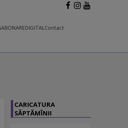
G
ABONARE
DIGITAL
Contact
CARICATURA
SĂPTĂMÎNII