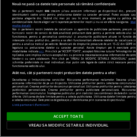
Nouă ne pasă ca datele tale personale să rămână confidențiale
Noi și partenerii noștri
606
stocăm și/sau accesăm informații pe dispozitivul dvs., precum
identificatorii cookie unici pentru prelucrarea datelor cu caracter personal. Puteți accepta sau
gestiona alegerile dvs. făcând clic mai jos sau în orice moment, pe pagina cu politica de
confidențialitate. Aceste alegeri vor fi raportate partenerilor noștri și nu vă vor afecta navigarea.
Mai
multe detalii
Noi si partenerii nostri (retelele de socializare si agentiile de publicitate partenere, precum si
furnizorii nostri de servicii de date analitice) prelucram date pentru a permite website-ului sa
functioneze, pentru a personaliza continutul si anunturile publicitare afisate in functie de
interesele si/sau profilul dvs., pentru a va oferi functionalitati aferente retelelor de socializare si
pentru a analiza traficul pe website. Beneficiati de drepturile prevazute de art. 15-22 din GDPR in
legatura cu prelucrarea datelor cu caracter personal. Aceste drepturi pot fi exercitate prin
modalitatea indicata
aici
. Prin click pe “ACCEPT TOATE”, acceptati folosirea tuturor Tehnologiilor de
tip Cookie, care implica inclusiv acceptul dvs. cu privire la stocarea/accesarea informatiilor de catre
Vendor-ii cu care colaboram. Prin click pe “VREAU SA MODIFIC SETARILE INDIVIDUAL” puteti
schimba preferintele in mod individual, mai putin cele legate de cookie strict necesare pentru
functionarea website-ului.
Atât noi, cât și partenerii noștri prelucrăm datele pentru a oferi:
75% dintre bolile de inimă pot fi prevenite.
Dezvoltarea și îmbunătățirea serviciilor. Măsurarea performanței reclamelor. Stocarea și/sau
Cardiolog: „Cei mai mulți factori de risc țin de
accesarea informațiilor de pe un dispozitiv. Utilizarea profilurilor pentru selectarea conținutului
personalizat. Crearea profilurilor de conținut personalizat. Utilizarea profilurilor pentru selectarea
publicității personalizate. Crearea profilurilor pentru publicitate personalizată. Măsurarea
stilul nostru de viață”
performanței conținutului. Înțelegerea publicului prin statistici sau combinații de date din surse
diferite. Utilizarea de date limitate pentru a selecta publicitatea. Utilizarea datelor limitate pentru
Bolile cardiovasculare sunt, în continuare,
a selecta conținutul. Date precise de geolocație și identificarea prin scanarea dispozitivului.
Listă parteneri (furnizori)
principala cauză de mortalitate în România,
jumătate dintre decesele înregistrate într-un an
ACCEPT TOATE
având la bază o patologie cardiovasculară.
VREAU SA MODIFIC SETARILE INDIVIDUAL