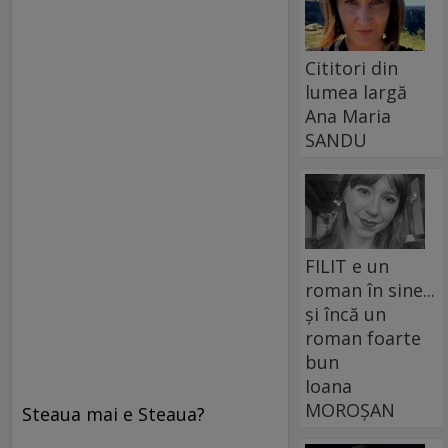
Cititori din
lumea largă
Ana Maria
SANDU
FILIT e un
roman în sine...
și încă un
roman foarte
bun
Ioana
MOROȘAN
Steaua mai e Steaua?