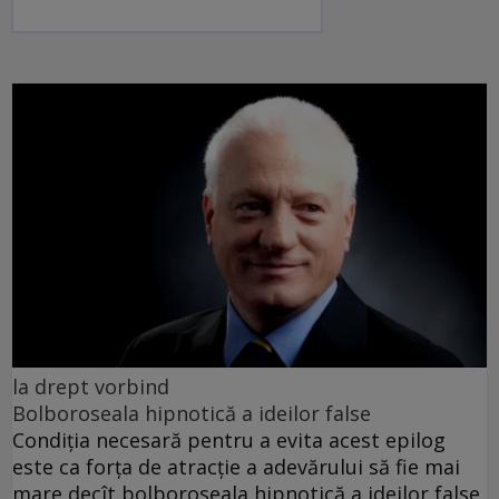
la drept vorbind
Bolboroseala hipnotică a ideilor false
Condiția necesară pentru a evita acest epilog
este ca forța de atracție a adevărului să fie mai
mare decît bolboroseala hipnotică a ideilor false.