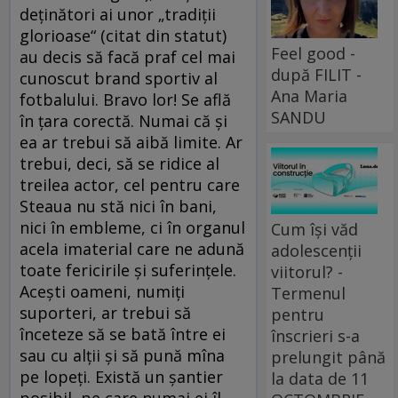
deţinători ai unor „tradiţii
glorioase“ (citat din statut)
Feel good -
au decis să facă praf cel mai
după FILIT -
cunoscut brand sportiv al
Ana Maria
fotbalului. Bravo lor! Se află
SANDU
în ţara corectă. Numai că şi
ea ar trebui să aibă limite. Ar
trebui, deci, să se ridice al
treilea actor, cel pentru care
Steaua nu stă nici în bani,
nici în embleme, ci în organul
Cum își văd
acela imaterial care ne adună
adolescenții
toate fericirile şi suferinţele.
viitorul? -
Aceşti oameni, numiţi
Termenul
suporteri, ar trebui să
pentru
înceteze să se bată între ei
înscrieri s-a
sau cu alţii şi să pună mîna
prelungit până
pe lopeţi. Există un şantier
la data de 11
posibil, pe care numai ei îl