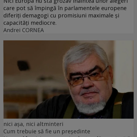
Nici Europa nu stă grozav înaintea unor alegeri
care pot să împingă în parlamentele europene
diferiți demagogi cu promisiuni maximale și
capacități mediocre.
Andrei CORNEA
nici așa, nici altminteri
Cum trebuie să fie un președinte