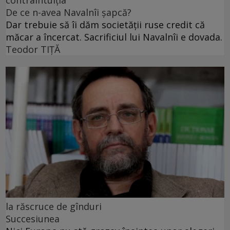
De ce n-avea Navalnîi șapcă?
Dar trebuie să îi dăm societății ruse credit că
măcar a încercat. Sacrificiul lui Navalnîi e dovada.
Teodor TIŢĂ
la răscruce de gînduri
Succesiunea