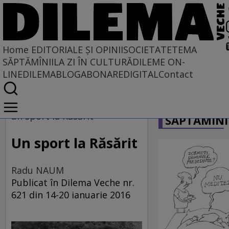
Home
EDITORIALE ȘI OPINII
SOCIETATE
TEMA
SĂPTĂMÎNII
LA ZI ÎN CULTURĂ
DILEME ON-
LINE
DILEMABLOG
ABONARE
DIGITAL
Contact
Home
CARICATU
EDITORIALE ȘI OPINII
un sport la Răsărit
SĂPTĂMÎNI
TÎLC SHOW
Un sport la Răsărit
Radu NAUM
Publicat în Dilema Veche nr.
621 din 14-20 ianuarie 2016