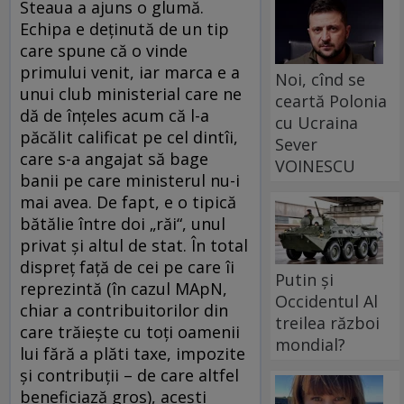
Steaua a ajuns o glumă.
Echipa e deţinută de un tip
care spune că o vinde
primului venit, iar marca e a
Noi, cînd se
unui club ministerial care ne
ceartă Polonia
dă de înţeles acum că l-a
cu Ucraina
păcălit calificat pe cel dintîi,
Sever
care s-a angajat să bage
VOINESCU
banii pe care ministerul nu-i
mai avea. De fapt, e o tipică
bătălie între doi „răi“, unul
privat şi altul de stat. În total
dispreţ faţă de cei pe care îi
Putin și
reprezintă (în cazul MApN,
Occidentul Al
chiar a contribuitorilor din
treilea război
care trăieşte cu toţi oamenii
mondial?
lui fără a plăti taxe, impozite
şi contribuţii – de care altfel
beneficiază gros), aceşti