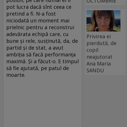
OCTOMBRIE
pot lucra dacă sînt ceea ce
pretind a fi. N-a fost
niciodată un moment mai
prielnic pentru a reconstrui
adevărata echipă care, cu
Privirea ei
bune şi rele, susţinută, da, de
pierdută, de
partid şi de stat, a avut
copil
ambiţia să facă performanţa
neajutorat
maximă. Şi a făcut-o. E timpul
Ana Maria
să fie ajutată, pe patul de
SANDU
moarte.