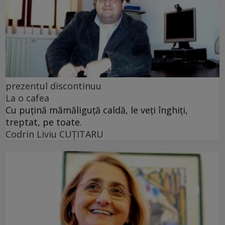
prezentul discontinuu
La o cafea
Cu puţină mămăliguţă caldă, le veţi înghiţi,
treptat, pe toate.
Codrin Liviu CUŢITARU