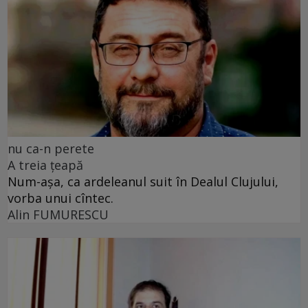
nu ca-n perete
A treia țeapă
Num-așa, ca ardeleanul suit în Dealul Clujului,
vorba unui cîntec.
Alin FUMURESCU