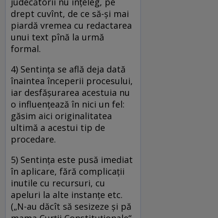
judecătorii nu înţeleg, pe
drept cuvînt, de ce să-şi mai
piardă vremea cu redactarea
unui text pînă la urmă
formal.
4) Sentinţa se află deja dată
înaintea începerii procesului,
iar desfăşurarea acestuia nu
o influenţează în nici un fel:
găsim aici originalitatea
ultimă a acestui tip de
procedare.
5) Sentinţa este pusă imediat
în aplicare, fără complicaţii
inutile cu recursuri, cu
apeluri la alte instanţe etc.
(„N-au dăcît să sesizeze şi pă
mama Curţii Constituţionale“,