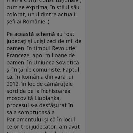
cum se exprima, în stilul său
colorat, unul dintre actualii
şefi ai României.)
Pe această schemă au fost
judecaţi şi ucişi zeci de mii de
oameni în timpul Revoluţiei
Franceze, apoi milioane de
oameni în Uniunea Sovietică
şi în ţările comuniste. Faptul
că, în România din vara lui
2012, în loc de cămăruţele
sordide de la închisoarea
moscovită Liubianka,
procesul s-a desfăşurat în
sala somptuoasă a
Parlamentului şi că în locul
celor trei judecători am avut