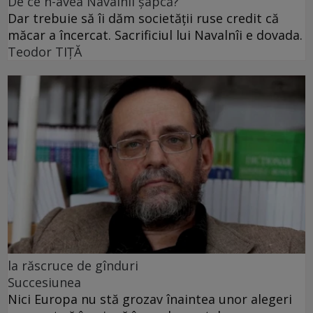
De ce n-avea Navalnîi șapcă?
Dar trebuie să îi dăm societății ruse credit că
măcar a încercat. Sacrificiul lui Navalnîi e dovada.
Teodor TIŢĂ
la răscruce de gînduri
Succesiunea
Nici Europa nu stă grozav înaintea unor alegeri