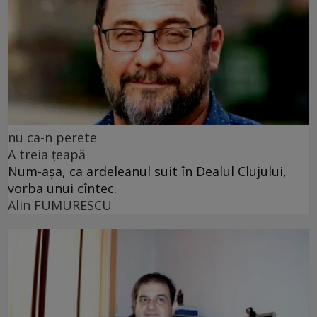
nu ca-n perete
A treia țeapă
Num-așa, ca ardeleanul suit în Dealul Clujului,
vorba unui cîntec.
Alin FUMURESCU