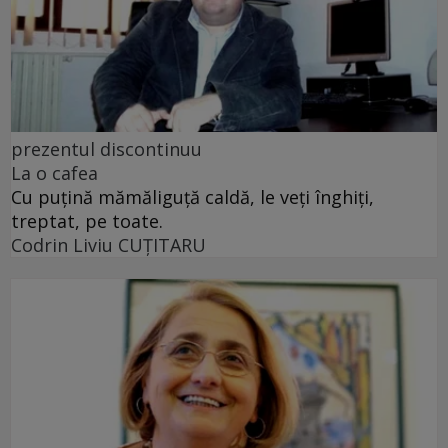
prezentul discontinuu
La o cafea
Cu puţină mămăliguţă caldă, le veţi înghiţi,
treptat, pe toate.
Codrin Liviu CUŢITARU