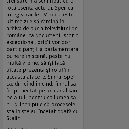
trei sute n-a schimbat cu o
iotă esenţa actului. Sper ca
înregistrările TV din aceste
ultime zile să rămînă în
arhiva de aur a televiziunilor
române, ca document istoric
excepţional, oricît vor dori
participanţii la parlamentara
punere în scenă, peste nu
multă vreme, să îşi facă
uitate prezenţa şi rolul în
această afacere. Şi mai sper
ca, din cînd în cînd, filmul să
fie proiectat pe un canal sau
pe altul, pentru ca lumea să
nu-şi închipuie că procesele
staliniste au încetat odată cu
Stalin.