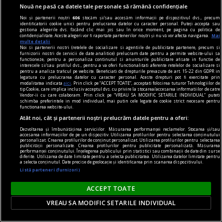
simtă o înaltă emoție gîndindu-se la el.
Nouă ne pasă ca datele tale personale să rămână confidențiale
Sever VOINESCU
Noi și partenerii noștri
606
stocăm și/sau accesăm informații pe dispozitivul dvs., precum
identificatorii cookie unici pentru prelucrarea datelor cu caracter personal. Puteți accepta sau
gestiona alegerile dvs. făcând clic mai jos sau în orice moment, pe pagina cu politica de
confidențialitate. Aceste alegeri vor fi raportate partenerilor noștri și nu vă vor afecta navigarea.
Mai
multe detalii
Noi si partenerii nostri (retelele de socializare si agentiile de publicitate partenere, precum si
furnizorii nostri de servicii de date analitice) prelucram date pentru a permite website-ului sa
functioneze, pentru a personaliza continutul si anunturile publicitare afisate in functie de
interesele si/sau profilul dvs., pentru a va oferi functionalitati aferente retelelor de socializare si
pentru a analiza traficul pe website. Beneficiati de drepturile prevazute de art. 15-22 din GDPR in
legatura cu prelucrarea datelor cu caracter personal. Aceste drepturi pot fi exercitate prin
modalitatea indicata
aici
. Prin click pe “ACCEPT TOATE”, acceptati folosirea tuturor Tehnologiilor de
tip Cookie, care implica inclusiv acceptul dvs. cu privire la stocarea/accesarea informatiilor de catre
Vendor-ii cu care colaboram. Prin click pe “VREAU SA MODIFIC SETARILE INDIVIDUAL” puteti
schimba preferintele in mod individual, mai putin cele legate de cookie strict necesare pentru
functionarea website-ului.
Atât noi, cât și partenerii noștri prelucrăm datele pentru a oferi:
Dezvoltarea și îmbunătățirea serviciilor. Măsurarea performanței reclamelor. Stocarea și/sau
accesarea informațiilor de pe un dispozitiv. Utilizarea profilurilor pentru selectarea conținutului
personalizat. Crearea profilurilor de conținut personalizat. Utilizarea profilurilor pentru selectarea
publicității personalizate. Crearea profilurilor pentru publicitate personalizată. Măsurarea
performanței conținutului. Înțelegerea publicului prin statistici sau combinații de date din surse
diferite. Utilizarea de date limitate pentru a selecta publicitatea. Utilizarea datelor limitate pentru
a selecta conținutul. Date precise de geolocație și identificarea prin scanarea dispozitivului.
accent pe istorie
Listă parteneri (furnizori)
Lech Walesa, din istorie și din prezent
ACCEPT TOATE
Stocul pare limitat, istoria continuă.
Mihaela SIMINA
VREAU SA MODIFIC SETARILE INDIVIDUAL