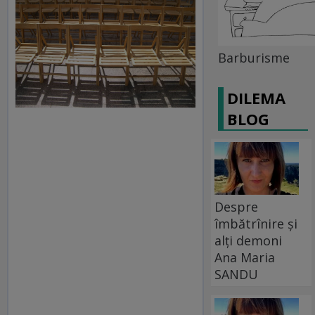
Barburisme
DILEMA
BLOG
Despre
îmbătrînire și
alți demoni
Ana Maria
SANDU