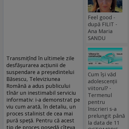
Feel good -
după FILIT -
Ana Maria
SANDU
Transmiţînd în ultimele zile
desfăşurarea acţiunii de
suspendare a preşedintelui
Cum își văd
Băsescu, Televiziunea
adolescenții
Română a adus publicului
viitorul? -
tînăr un inestimabil serviciu
Termenul
informativ: i-a demonstrat pe
pentru
viu cum arată, în detaliu, un
înscrieri s-a
proces stalinist de cea mai
prelungit până
pură speţă. Pentru că acest
la data de 11
tip de proces posedă cîteva