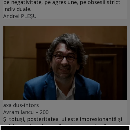
pe negativitate, pe agresiune, pe obsesii strict
individuale.
Andrei PLEŞU
axa dus-întors
Avram Iancu – 200
Și totuși, posteritatea lui este impresionantă și
oricine mai simte românește nu poate să nu