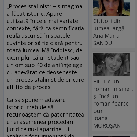
„Proces stalinist“ – sintagma
a făcut istorie. Apare
utilizată în cele mai variate
Cititori din
contexte, fără ca semnificaţia
lumea largă
reală ascunsă în spatele
Ana Maria
cuvintelor să fie clară pentru
SANDU
toată lumea. Mă îndoiesc, de
exemplu, că un student sau
un om sub 40 de ani înţelege
cu adevărat ce deosebeşte
un proces stalinist de oricare
FILIT e un
alt tip de proces.
roman în sine...
și încă un
Ca să spunem adevărul
roman foarte
istoric, trebuie să
bun
recunoaştem că paternitatea
Ioana
unei asemenea procedări
MOROȘAN
juridice nu-i aparţine lui
Stalin; a fost inventată de