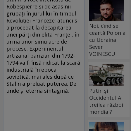
Robespierre şi de asasinii
grupaţi în jurul lui în timpul
Revoluţiei Franceze; atunci s-
Noi, cînd se
a procedat la decapitarea
ceartă Polonia
unei părţi din elita Franţei, în
cu Ucraina
urma unor simulacre de
Sever
procese. Experimentul
VOINESCU
artizanal parizian din 1792-
1794 va fi însă ridicat la scară
industrială în epoca
sovietică, mai ales după ce
Stalin a preluat puterea. De
unde şi eterna sintagmă.
Putin și
Occidentul Al
treilea război
mondial?