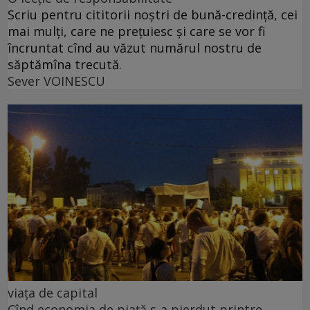
Scriu pentru cititorii noștri de bună-credință, cei
mai mulți, care ne prețuiesc și care se vor fi
încruntat cînd au văzut numărul nostru de
săptămîna trecută.
Sever VOINESCU
viața de capital
Cînd economia de piață s-a pierdut printre