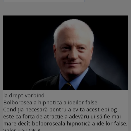
la drept vorbind
Bolboroseala hipnotică a ideilor false
Condiția necesară pentru a evita acest epilog
este ca forța de atracție a adevărului să fie mai
mare decît bolboroseala hipnotică a ideilor false.
Valeriu STOICA