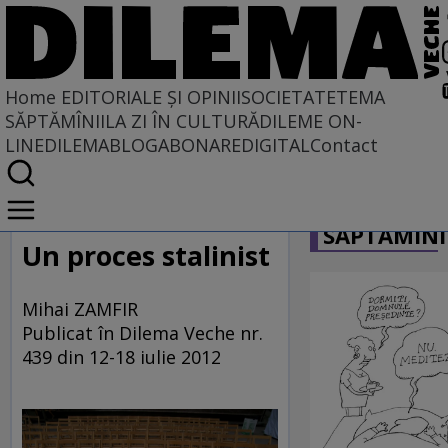
Home
EDITORIALE ȘI OPINII
SOCIETATE
TEMA
SĂPTĂMÎNII
LA ZI ÎN CULTURĂ
DILEME ON-
LINE
DILEMABLOG
ABONARE
DIGITAL
Contact
Home
CARICATU
EDITORIALE ȘI OPINII
SĂPTĂMÎNI
TÎLC SHOW
Un proces stalinist
Mihai ZAMFIR
Publicat în Dilema Veche nr.
439 din 12-18 iulie 2012