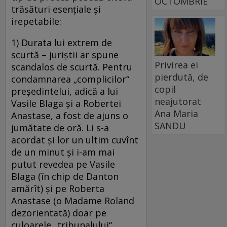
OCTOMBRIE
trăsături esenţiale şi
irepetabile:
1) Durata lui extrem de
scurtă – juriştii ar spune
Privirea ei
scandalos de scurtă. Pentru
pierdută, de
condamnarea „complicilor“
copil
preşedintelui, adică a lui
neajutorat
Vasile Blaga şi a Robertei
Ana Maria
Anastase, a fost de ajuns o
SANDU
jumătate de oră. Li s-a
acordat şi lor un ultim cuvînt
de un minut şi i-am mai
putut revedea pe Vasile
Blaga (în chip de Danton
amărît) şi pe Roberta
Anastase (o Madame Roland
dezorientată) doar pe
culoarele „tribunalului“.