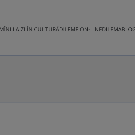
MÎNII
LA ZI ÎN CULTURĂ
DILEME ON-LINE
DILEMABLO