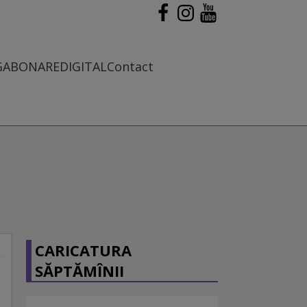
G
ABONARE
DIGITAL
Contact
CARICATURA
SĂPTĂMÎNII