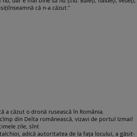
u, dar e mai bine să nu știu. Băieți, haideți, vedeți,
sițiînseamnă că n-a căzut.”
 că a căzut o dronă rusească în România.
cîmp din Delta românească, vizavi de portul Izmail
imele zile, sînt
lchioi, adică autoritatea de la fața locului, a găsit-