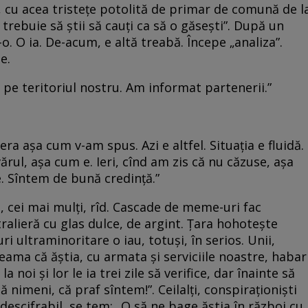
ce, cu acea tristețe potolită de primar de comună de l
, trebuie să știi să cauți ca să o găsești”. După un
. O ia. De-acum, e altă treabă. Începe „analiza”.
te.
pe teritoriul nostru. Am informat partenerii.”
 era așa cum v-am spus. Azi e altfel. Situația e fluidă.
rul, așa cum e. Ieri, cînd am zis că nu căzuse, așa
 e. Sîntem de bună credință.”
i, cei mai mulți, rîd. Cascade de meme-uri fac
alieră cu glas dulce, de argint. Țara hohotește
i ultraminoritare o iau, totuși, în serios. Unii,
i seama că ăștia, cu armata și serviciile noastre, habar
a noi și lor le ia trei zile să verifice, dar înainte să
ă nimeni, că praf sîntem!”. Ceilalți, conspiraționiști
ndescifrabil, se tem: „O să ne bage ăștia în război cu