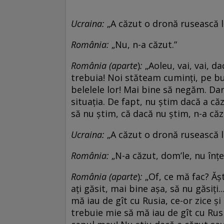
Ucrain
a
:
„A căzut o dronă rusească l
Români
a
:
„Nu, n-a căzut.”
Români
a
(aparte
)
:
„Aoleu, vai, vai, d
trebuia! Noi stăteam cuminți, pe bur
belelele lor! Mai bine să negăm. Da
situația. De fapt, nu știm dacă a căz
să nu știm, că dacă nu știm, n-a că
Ucrain
a
:
„A căzut o dronă rusească la 
Români
a
:
„N-a căzut, dom’le, nu înțe
Români
a
(aparte
)
:
„Of, ce mă fac? Ăști
ați găsit, mai bine așa, să nu găsiți
mă iau de gît cu Rusia, ce-or zice și
trebuie mie să mă iau de gît cu Rus