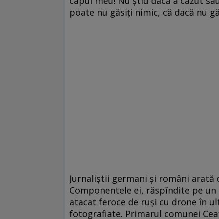
capul meu! Nu știu dacă a căzut sau n
poate nu găsiți nimic, că dacă nu gă
Jurnaliștii germani și români arată
Componentele ei, răspîndite pe un 
atacat feroce de ruși cu drone în ult
fotografiate. Primarul comunei Ceata