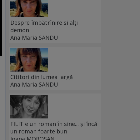
Despre îmbătrînire și alți
demoni
Ana Maria SANDU
Cititori din lumea largă
Ana Maria SANDU
FILIT e un roman în sine... și încă
un roman foarte bun
Ioana MOROȘAN