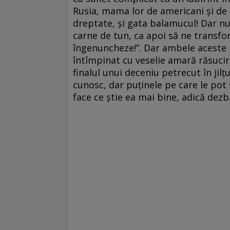
Rusia, mama lor de americani și de oc
dreptate, și gata balamucul! Dar nu
carne de tun, ca apoi să ne transfor
îngenuncheze!”. Dar ambele aceste m
întîmpinat cu veselie amară răsuciri
finalul unui deceniu petrecut în ji
cunosc, dar puținele pe care le pot 
face ce știe ea mai bine, adică dezb