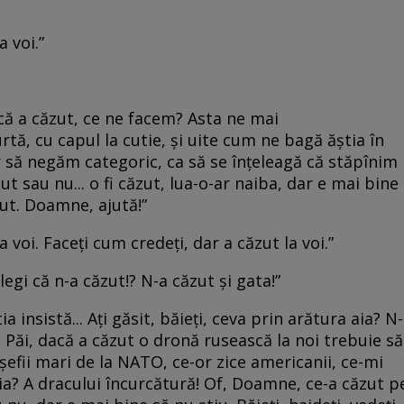
a voi.”
acă a căzut, ce ne facem? Asta ne mai
tă, cu capul la cutie, și uite cum ne bagă ăștia în
r să negăm categoric, ca să se înțeleagă că stăpînim
ut sau nu... o fi căzut, lua-o-ar naiba, dar e mai bine
zut. Doamne, ajută!”
voi. Faceți cum credeți, dar a căzut la voi.”
legi că n-a căzut!? N-a căzut și gata!”
a insistă... Ați găsit, băieți, ceva prin arătura aia? N-
... Păi, dacă a căzut o dronă rusească la noi trebuie să
 șefii mari de la NATO, ce-or zice americanii, ce-mi
ia? A dracului încurcătură! Of, Doamne, ce-a căzut p