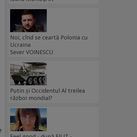
Noi, cînd se ceartă Polonia cu
Ucraina
Sever VOINESCU
Putin și Occidentul Al treilea
război mondial?
e
Feel good - după FILIT -