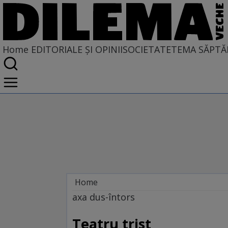
Home
EDITORIALE ȘI OPINII
SOCIETATE
TEMA SĂPTĂ
Home
EDITORIALE ȘI OPINII
axa dus-întors
TÎLC SHOW
Teatru trist