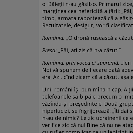
o. Băieții n-au găsit-o. Primarul zi
marginea cea nefericită a țării: „Păi
timp, armata raportează că a găsit-o
Rezultatele, desigur, vor fi clasifica
România:
„O dronă rusească a căzut 
Presa:
„Păi, ați zis că n-a căzut.”
România, prin vocea
ei supremă
:
„Ieri
Noi vă spunem de fiecare dată adevă
era. Azi, cînd zicem că a căzut, așa
Unii români își pun mîna-n cap. Alți
telefoanele să bipăie precum o mitr
văzîndu-și președintele. Două grupur
hiperlucizi, se îngrijorează: „Îți da
n-au de nimic? Le zic ucrainenii ce e l
verifice zic că nu! Bine că nu ne atac
cu suflet complicat ca un labirint i