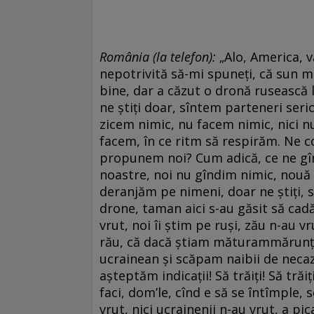
România
(la telefon)
:
„Alo, America, v
nepotrivită să-mi spuneți, că sun ma
bine, dar a căzut o dronă rusească l
ne știți doar, sîntem parteneri serio
zicem nimic, nu facem nimic, nici n
facem, în ce ritm să respirăm. Ne co
propunem noi? Cum adică, ce ne gîn
noastre, noi nu gîndim nimic, nouă
deranjăm pe nimeni, doar ne știți, sî
drone, taman aici s-au găsit să cadă,
vrut, noi îi știm pe ruși, zău n-au v
rău, că dacă știam măturammărunțiș
ucrainean și scăpam naibii de necaz
așteptăm indicații! Să trăiți! Să tră
faci, dom’le, cînd e să se întîmple, s
vrut, nici ucrainenii n-au vrut, a pi