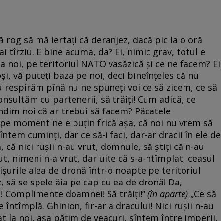
ă rog să mă iertați că deranjez, dacă pic la o oră
i tîrziu. E bine acuma, da? Ei, nimic grav, totul e
a noi, pe teritoriul NATO vasăzică și ce ne facem? Ei
și, vă puteți baza pe noi, deci bineînțeles că nu
u respirăm pînă nu ne spuneți voi ce să zicem, ce să
nsultăm cu partenerii, să trăiți! Cum adică, ce
dim noi că ar trebui să facem? Păcatele
 pe moment ne e puțin frică așa, că noi nu vrem să
ntem cuminți, dar ce să-i faci, dar-ar dracii în ele de
 că nici rușii n-au vrut, domnule, să știți că n-au
rut, nimeni n-a vrut, dar uite că s-a-ntîmplat, ceasul
urile alea de dronă într-o noapte pe teritoriul
, să se spele ăia pe cap cu ea de dronă! Da,
iți! Complimente doamnei! Să trăiți!”
(
î
n aparte)
„Ce să
e întîmplă. Ghinion, fir-ar a dracului! Nici rușii n-au
cat la noi, așa pățim de veacuri, sîntem între imperii,