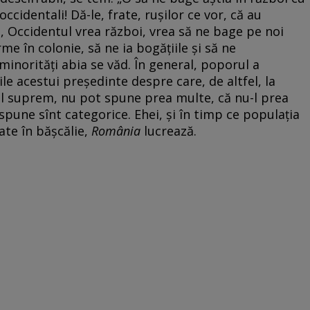
cidentali! Dă-le, frate, rușilor ce vor, că au
, Occidentul vrea război, vrea să ne bage pe noi
me în colonie, să ne ia bogățiile și să ne
inorități abia se văd. În general, poporul a
le acestui președinte despre care, de altfel, la
lțul suprem, nu pot spune prea multe, că nu-l prea
spune sînt categorice. Ehei, și în timp ce populația
ate în bășcălie,
România
lucrează.