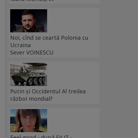
Noi, cînd se ceartă Polonia cu
Ucraina
Sever VOINESCU
s
Putin și Occidentul Al treilea
război mondial?
Feel good - după FILIT -