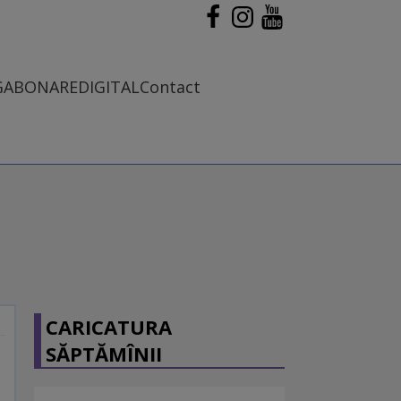
G
ABONARE
DIGITAL
Contact
CARICATURA
SĂPTĂMÎNII