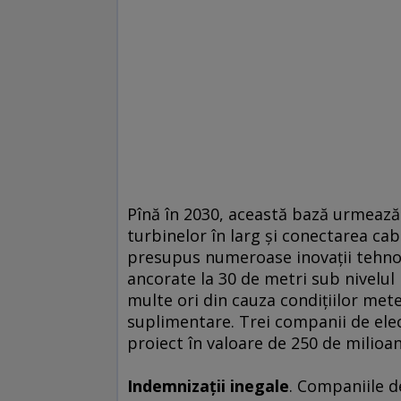
Pînă în 2030, această bază urmează
turbinelor în larg şi conectarea cab
presupus numeroase inovaţii tehnol
ancorate la 30 de metri sub nivelul
multe ori din cauza condiţiilor met
suplimentare. Trei companii de elect
proiect în valoare de 250 de milioa
Indemnizaţii inegale
. Companiile d