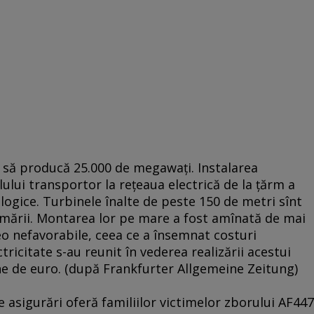
 să producă 25.000 de megawaţi. Instalarea
lului transportor la reţeaua electrică de la ţărm a
ogice. Turbinele înalte de peste 150 de metri sînt
 mării. Montarea lor pe mare a fost amînată de mai
eo nefavorabile, ceea ce a însemnat costuri
ricitate s-au reunit în vederea realizării acestui
ne de euro. (după Frankfurter Allgemeine Zeitung)
e asigurări oferă familiilor victimelor zborului AF447