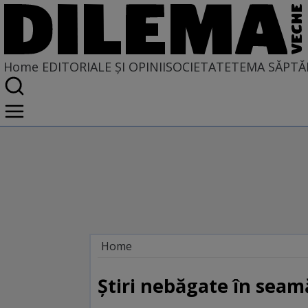
Home
EDITORIALE ȘI OPINII
SOCIETATE
TEMA SĂPTĂ
Home
EDITORIALE ȘI OPINII
TÎLC SHOW
Știri nebăgate în seam