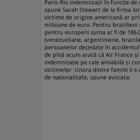
Paris-Rio indemnizaţii în funcţie de 
spune Sarah Stewart de la firma lo
victime de origine americană ar pri
milioane de euro. Pentru brazilieni 
pentru europeni suma ar fi de 186.0
(venezueliane, argentiniene, brazili
persoanelor decedate în accidentul d
de pînă acum arată că Air France şi
indemnizaţie pe cale amiabilă şi con
victimelor. Unora dintre familii li s
de naţionalitate, spune avocata.