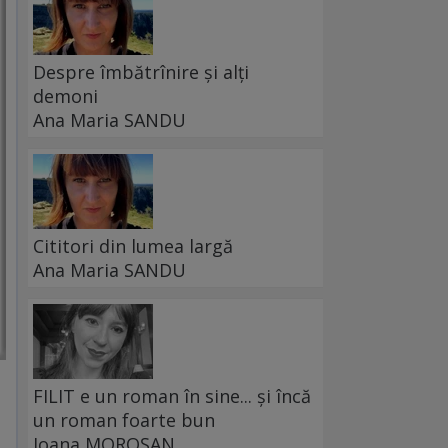
Despre îmbătrînire și alți
demoni
Ana Maria SANDU
Cititori din lumea largă
Ana Maria SANDU
FILIT e un roman în sine... și încă
un roman foarte bun
Ioana MOROȘAN