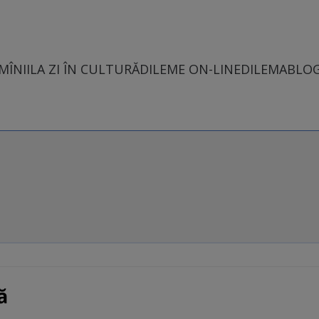
MÎNII
LA ZI ÎN CULTURĂ
DILEME ON-LINE
DILEMABLO
ă