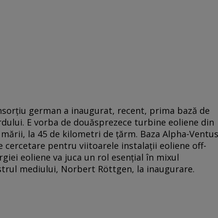
nsorţiu german a inaugurat, recent, prima bază de
dului. E vorba de douăsprezece turbine eoliene din
 mării, la 45 de kilometri de ţărm. Baza Alpha-Ventu
 cercetare pentru viitoarele instalaţii eoliene off-
giei eoliene va juca un rol esenţial în mixul
istrul mediului, Norbert Röttgen, la inaugurare.