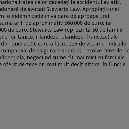
naţionalitatea celor decedaţi la accidentul aviatic,
ndoneză de avocaţi Stewarts Law. Apropiaţii unei
mi o indemnizaţie în valoare de aproape trei
suma ar fi de aproximativ 560.000 de euro; iar
00 de euro. Stewarts Law reprezintă 50 de familii
ene, britanice, irlandeze, olandeze, franceze) ale
in iunie 2009, care a făcut 228 de victime. Indiciile
 companiile de asigurare speră să rezolve cererile d
fidenţială, negociind sume cît mai mici cu familiile
-a oferit de zece ori mai mult decît altora, în funcţie