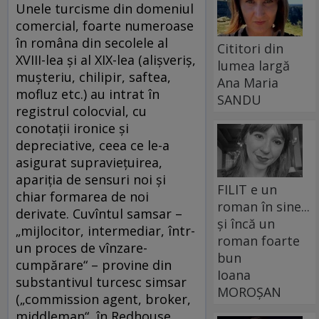
Unele turcisme din domeniul
comercial, foarte numeroase
în româna din secolele al
Cititori din
XVIII-lea şi al XIX-lea (alişveriş,
lumea largă
muşteriu, chilipir, saftea,
Ana Maria
mofluz etc.) au intrat în
SANDU
registrul colocvial, cu
conotaţii ironice şi
depreciative, ceea ce le-a
asigurat supravieţuirea,
apariţia de sensuri noi şi
FILIT e un
chiar formarea de noi
roman în sine...
derivate. Cuvîntul samsar –
și încă un
„mijlocitor, intermediar, într-
roman foarte
un proces de vînzare-
bun
cumpărare“ – provine din
Ioana
substantivul turcesc simsar
MOROȘAN
(„commission agent, broker,
middleman“, în Redhouse