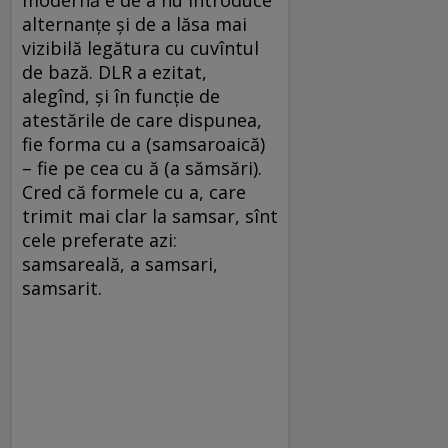
modernă e de a nu introduce
alternanţe şi de a lăsa mai
vizibilă legătura cu cuvîntul
de bază. DLR a ezitat,
alegînd, şi în funcţie de
atestările de care dispunea,
fie forma cu a (samsaroaică)
– fie pe cea cu ă (a sămsări).
Cred că formele cu a, care
trimit mai clar la samsar, sînt
cele preferate azi:
samsareală, a samsari,
samsarit.