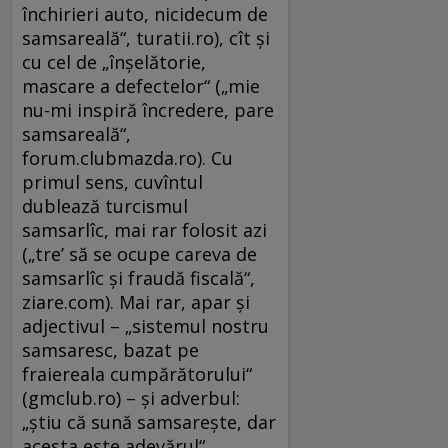
închirieri auto, nicidecum de
samsareală“, turatii.ro), cît şi
cu cel de „înşelătorie,
mascare a defectelor“ („mie
nu-mi inspiră încredere, pare
samsareală“,
forum.clubmazda.ro). Cu
primul sens, cuvîntul
dublează turcismul
samsarlîc, mai rar folosit azi
(„tre’ să se ocupe careva de
samsarlîc şi fraudă fiscală“,
ziare.com). Mai rar, apar şi
adjectivul – „sistemul nostru
samsaresc, bazat pe
fraiereala cumpărătorului“
(gmclub.ro) – şi adverbul:
„ştiu că sună samsarește, dar
acesta este adevărul“