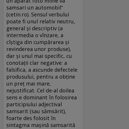
un aparat foto mîine va
samsari un automobil“
(cetin.ro). Sensul verbului
poate fi unul relativ neutru,
general şi descriptiv (a
intermedia o vînzare, a
cîştiga din cumpărarea şi
revinderea unor produse),
dar şi unul mai specific, cu
conotaţii clar negative: a
falsifica, a ascunde defectele
produsului, pentru a obţine
un preţ mai mare,
nejustificat. Cel de-al doilea
sens e dominant în folosirea
participiului adjectival
samsarit (sau sămsărit),
foarte des folosit în
sintagma maşină samsarită