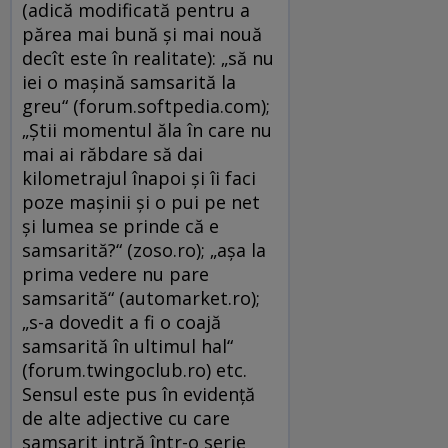
(adică modificată pentru a
părea mai bună şi mai nouă
decît este în realitate): „să nu
iei o maşină samsarită la
greu“ (forum.softpedia.com);
„Știi momentul ăla în care nu
mai ai răbdare să dai
kilometrajul înapoi și îi faci
poze mașinii și o pui pe net
și lumea se prinde că e
samsarită?“ (zoso.ro); „aşa la
prima vedere nu pare
samsarită“ (automarket.ro);
„s-a dovedit a fi o coajă
samsarită în ultimul hal“
(forum.twingoclub.ro) etc.
Sensul este pus în evidenţă
de alte adjective cu care
samsarit intră într-o serie