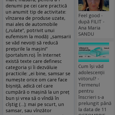
denumi pe cei care practică
un anumit tip de activitate:
Feel good -
vînzarea de produse uzate,
după FILIT -
mai ales de automobile
Ana Maria
(„rulate“, potrivit unui
SANDU
eufemism la modă): „samsarii
se văd nevoiți să reducă
prețurile la mașini“
(portalsm.ro). În Internet
există texte care definesc
Cum își văd
categoria şi îi dezvăluie
adolescenții
practicile: „ei bine, samsar se
viitorul? -
numeşte orice om care face
Termenul
bişniţă, adică cel care
pentru
cumpără o maşină la un preţ
înscrieri s-a
bun şi vrea să o vîndă în
prelungit până
cîştig (…); mai pe scurt, un
la data de 11
samsar, sau vînzător