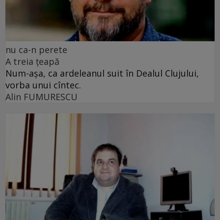
nu ca-n perete
A treia țeapă
Num-așa, ca ardeleanul suit în Dealul Clujului,
vorba unui cîntec.
Alin FUMURESCU