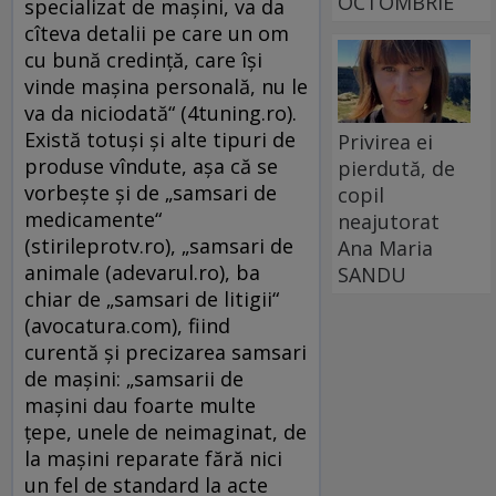
OCTOMBRIE
specializat de maşini, va da
cîteva detalii pe care un om
cu bună credinţă, care îşi
vinde maşina personală, nu le
va da niciodată“ (4tuning.ro).
Există totuşi şi alte tipuri de
Privirea ei
produse vîndute, aşa că se
pierdută, de
vorbeşte şi de „samsari de
copil
medicamente“
neajutorat
(stirileprotv.ro), „samsari de
Ana Maria
animale (adevarul.ro), ba
SANDU
chiar de „samsari de litigii“
(avocatura.com), fiind
curentă şi precizarea samsari
de maşini: „samsarii de
maşini dau foarte multe
ţepe, unele de neimaginat, de
la maşini reparate fără nici
un fel de standard la acte