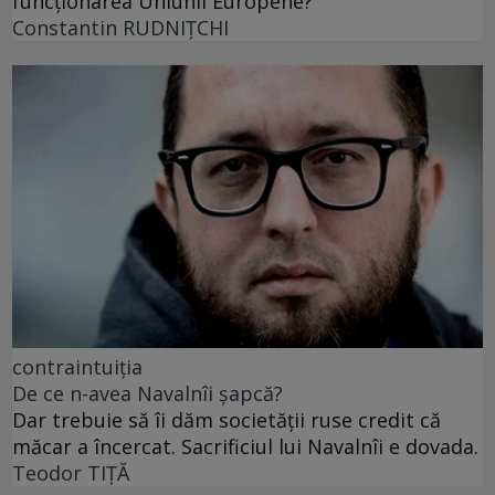
funcționarea Uniunii Europene?
Constantin RUDNIŢCHI
contraintuiția
De ce n-avea Navalnîi șapcă?
Dar trebuie să îi dăm societății ruse credit că
măcar a încercat. Sacrificiul lui Navalnîi e dovada.
Teodor TIŢĂ