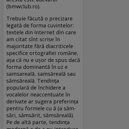
(bmwclub.ro).
Trebuie făcută o precizare
legată de forma cuvintelor:
textele din Internet din care
am citat sînt scrise în
majoritate fără diacriticele
specifice ortografiei române,
aşa că nu e uşor de spus dacă
forma dominantă în uz e
samsareală, samsăreală sau
sămsăreală. Tendinţa
populară de închidere a
vocalelor neaccentuate în
derivate ar sugera preferinţa
pentru formele cu ă (a săm-
sări, sămsărit, sămsăreală).
Pe de altă parte, tendinţa