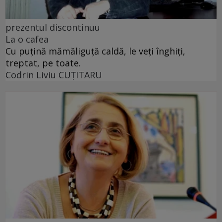
prezentul discontinuu
La o cafea
Cu puţină mămăliguţă caldă, le veţi înghiţi,
treptat, pe toate.
Codrin Liviu CUŢITARU