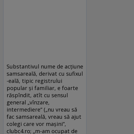
Substantivul nume de acţiune
samsareală, derivat cu sufixul
-eală, tipic registrului
popular şi familiar, e foarte
răspîndit, atît cu sensul
general „vînzare,
intermediere“ („nu vreau să
fac samsareală, vreau să ajut
colegi care vor maşini“,
clubc4.ro; „m-am ocupat de