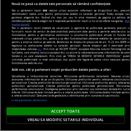
Nouă ne pasă ca datele tale personale să rămână confidențiale
Noi și partenerii noștri
606
stocăm și/sau accesăm informații pe dispozitivul dvs., precum
identificatorii cookie unici pentru prelucrarea datelor cu caracter personal. Puteți accepta sau
gestiona alegerile dvs. făcând clic mai jos sau în orice moment, pe pagina cu politica de
confidențialitate. Aceste alegeri vor fi raportate partenerilor noștri și nu vă vor afecta navigarea.
Mai
multe detalii
Noi si partenerii nostri (retelele de socializare si agentiile de publicitate partenere, precum si
furnizorii nostri de servicii de date analitice) prelucram date pentru a permite website-ului sa
functioneze, pentru a personaliza continutul si anunturile publicitare afisate in functie de
interesele si/sau profilul dvs., pentru a va oferi functionalitati aferente retelelor de socializare si
pentru a analiza traficul pe website. Beneficiati de drepturile prevazute de art. 15-22 din GDPR in
legatura cu prelucrarea datelor cu caracter personal. Aceste drepturi pot fi exercitate prin
modalitatea indicata
aici
. Prin click pe “ACCEPT TOATE”, acceptati folosirea tuturor Tehnologiilor de
tip Cookie, care implica inclusiv acceptul dvs. cu privire la stocarea/accesarea informatiilor de catre
Vendor-ii cu care colaboram. Prin click pe “VREAU SA MODIFIC SETARILE INDIVIDUAL” puteti
schimba preferintele in mod individual, mai putin cele legate de cookie strict necesare pentru
functionarea website-ului.
Atât noi, cât și partenerii noștri prelucrăm datele pentru a oferi:
Dezvoltarea și îmbunătățirea serviciilor. Măsurarea performanței reclamelor. Stocarea și/sau
accesarea informațiilor de pe un dispozitiv. Utilizarea profilurilor pentru selectarea conținutului
personalizat. Crearea profilurilor de conținut personalizat. Utilizarea profilurilor pentru selectarea
nici așa, nici altminteri
publicității personalizate. Crearea profilurilor pentru publicitate personalizată. Măsurarea
performanței conținutului. Înțelegerea publicului prin statistici sau combinații de date din surse
Cum trebuie să fie un președinte
diferite. Utilizarea de date limitate pentru a selecta publicitatea. Utilizarea datelor limitate pentru
a selecta conținutul. Date precise de geolocație și identificarea prin scanarea dispozitivului.
Nu cred în nici o campanie electorală construită
Listă parteneri (furnizori)
pe negativitate, pe agresiune, pe obsesii strict
ACCEPT TOATE
individuale.
Andrei PLEŞU
VREAU SA MODIFIC SETARILE INDIVIDUAL