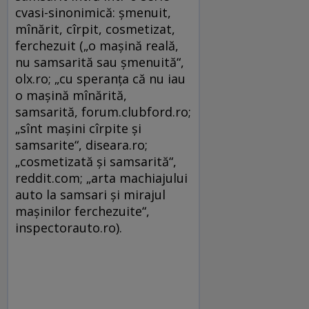
cvasi-sinonimică: şmenuit,
mînărit, cîrpit, cosmetizat,
ferchezuit („o maşină reală,
nu samsarită sau şmenuită“,
olx.ro; „cu speranţa că nu iau
o maşină mînărită,
samsarită, forum.clubford.ro;
„sînt maşini cîrpite şi
samsarite“, diseara.ro;
„cosmetizată şi samsarită“,
reddit.com; „arta machiajului
auto la samsari şi mirajul
maşinilor ferchezuite“,
inspectorauto.ro).