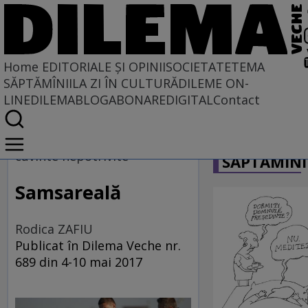
Home
EDITORIALE ȘI OPINII
SOCIETATE
TEMA
SĂPTĂMÎNII
LA ZI ÎN CULTURĂ
DILEME ON-
LINE
DILEMABLOG
ABONARE
DIGITAL
Contact
Home
CARICATU
EDITORIALE ȘI OPINII
cuvinte nepotrivite
SĂPTĂMÎNI
TÎLC SHOW
Samsareală
Rodica ZAFIU
Publicat în Dilema Veche nr.
689 din 4-10 mai 2017