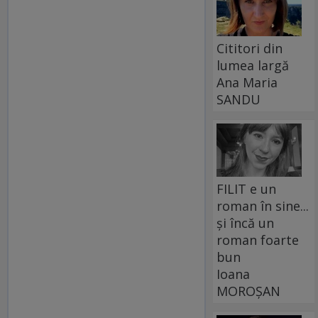
Cititori din
lumea largă
Ana Maria
SANDU
FILIT e un
roman în sine...
și încă un
roman foarte
bun
Ioana
MOROȘAN