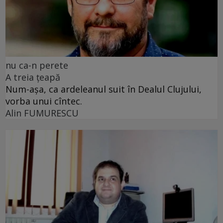
nu ca-n perete
A treia țeapă
Num-așa, ca ardeleanul suit în Dealul Clujului,
vorba unui cîntec.
Alin FUMURESCU