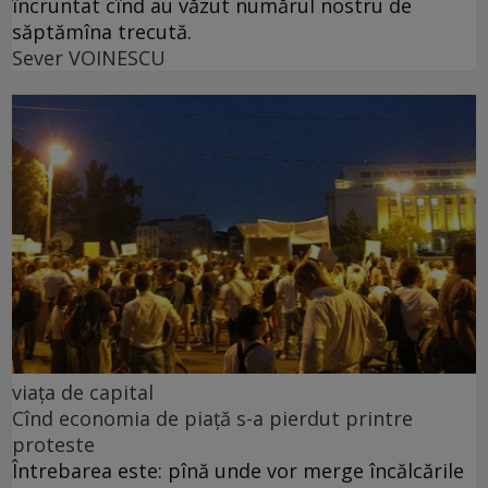
încruntat cînd au văzut numărul nostru de
săptămîna trecută.
Sever VOINESCU
viața de capital
Cînd economia de piață s-a pierdut printre
proteste
Întrebarea este: pînă unde vor merge încălcările