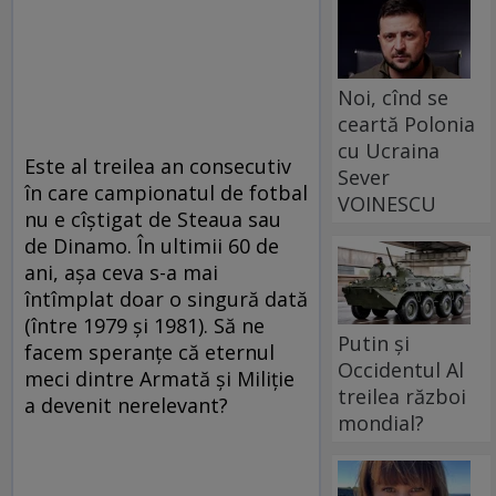
Noi, cînd se
ceartă Polonia
cu Ucraina
Este al treilea an consecutiv
Sever
în care campionatul de fotbal
VOINESCU
nu e cîştigat de Steaua sau
de Dinamo. În ultimii 60 de
ani, aşa ceva s-a mai
întîmplat doar o singură dată
(între 1979 şi 1981). Să ne
Putin și
facem speranţe că eternul
Occidentul Al
meci dintre Armată şi Miliţie
treilea război
a devenit nerelevant?
mondial?