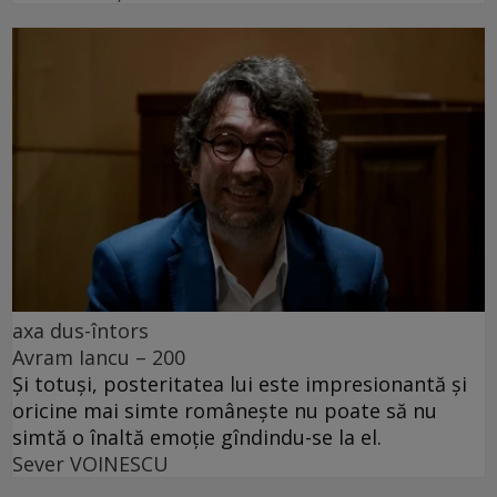
axa dus-întors
Avram Iancu – 200
Și totuși, posteritatea lui este impresionantă și
oricine mai simte românește nu poate să nu
simtă o înaltă emoție gîndindu-se la el.
Sever VOINESCU