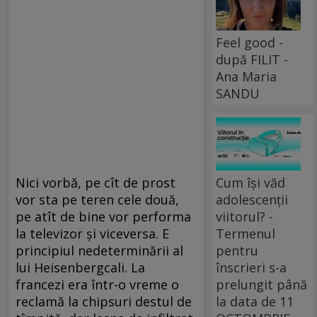
Feel good -
după FILIT -
Ana Maria
SANDU
Cum își văd
Nici vorbă, pe cît de prost
adolescenții
vor sta pe teren cele două,
viitorul? -
pe atît de bine vor performa
Termenul
la televizor şi viceversa. E
pentru
principiul nedeterminării al
înscrieri s-a
lui Heisenbergcali. La
prelungit până
francezi era într-o vreme o
la data de 11
reclamă la chipsuri destul de