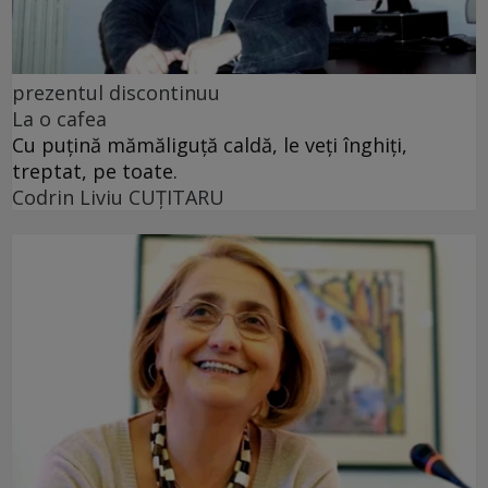
prezentul discontinuu
La o cafea
Cu puţină mămăliguţă caldă, le veţi înghiţi,
treptat, pe toate.
Codrin Liviu CUŢITARU