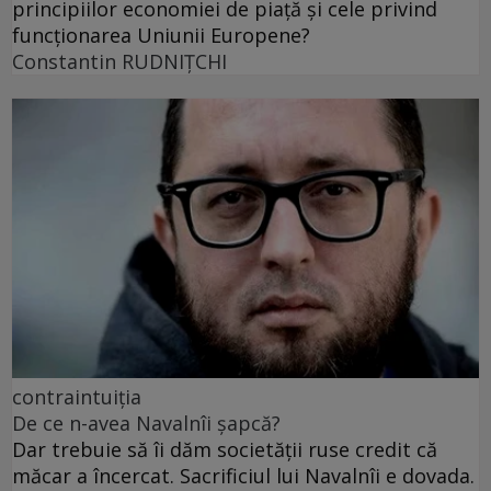
principiilor economiei de piață și cele privind
funcționarea Uniunii Europene?
Constantin RUDNIŢCHI
contraintuiția
De ce n-avea Navalnîi șapcă?
Dar trebuie să îi dăm societății ruse credit că
măcar a încercat. Sacrificiul lui Navalnîi e dovada.