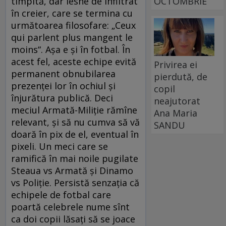
OCTOMBRIE
tîmpită, dar lesne de infiltrat
în creier, care se termina cu
următoarea filosofare: „Ceux
qui parlent plus mangent le
moins“. Aşa e şi în fotbal. În
acest fel, aceste echipe evită
Privirea ei
permanent obnubilarea
pierdută, de
prezenţei lor în ochiul şi
copil
înjurătura publică. Deci
neajutorat
meciul Armată-Miliţie rămîne
Ana Maria
relevant, şi să nu cumva să vă
SANDU
doară în pix de el, eventual în
pixeli. Un meci care se
ramifică în mai noile pugilate
Steaua vs Armată şi Dinamo
vs Poliţie. Persistă senzaţia că
echipele de fotbal care
poartă celebrele nume sînt
ca doi copii lăsaţi să se joace