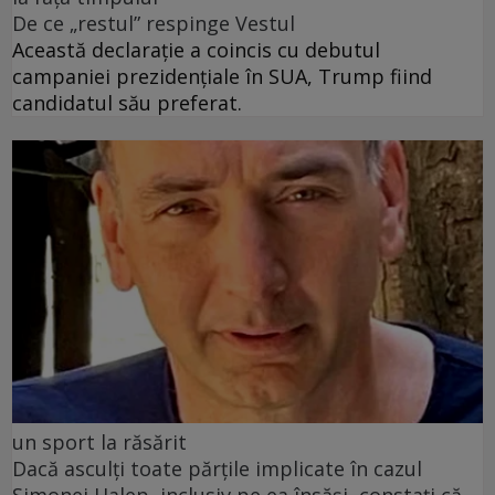
De ce „restul” respinge Vestul
Această declarație a coincis cu debutul
campaniei prezidențiale în SUA, Trump fiind
candidatul său preferat.
un sport la răsărit
Dacă asculți toate părțile implicate în cazul
Simonei Halep, inclusiv pe ea însăși, constați că