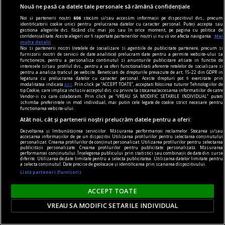
Nouă ne pasă ca datele tale personale să rămână confidențiale
Noi și partenerii noștri
606
stocăm și/sau accesăm informații pe dispozitivul dvs., precum
identificatorii cookie unici pentru prelucrarea datelor cu caracter personal. Puteți accepta sau
gestiona alegerile dvs. făcând clic mai jos sau în orice moment, pe pagina cu politica de
confidențialitate. Aceste alegeri vor fi raportate partenerilor noștri și nu vă vor afecta navigarea.
Mai
multe detalii
Noi si partenerii nostri (retelele de socializare si agentiile de publicitate partenere, precum si
furnizorii nostri de servicii de date analitice) prelucram date pentru a permite website-ului sa
functioneze, pentru a personaliza continutul si anunturile publicitare afisate in functie de
interesele si/sau profilul dvs., pentru a va oferi functionalitati aferente retelelor de socializare si
Oana Ioniță și-a pierdut contul de Facebook. Cum
pentru a analiza traficul pe website. Beneficiati de drepturile prevazute de art. 15-22 din GDPR in
legatura cu prelucrarea datelor cu caracter personal. Aceste drepturi pot fi exercitate prin
a ajuns în această situație
modalitatea indicata
aici
. Prin click pe “ACCEPT TOATE”, acceptati folosirea tuturor Tehnologiilor de
tip Cookie, care implica inclusiv acceptul dvs. cu privire la stocarea/accesarea informatiilor de catre
Oana Ioniță se confruntă cu o perioadă
Vendor-ii cu care colaboram. Prin click pe “VREAU SA MODIFIC SETARILE INDIVIDUAL” puteti
schimba preferintele in mod individual, mai putin cele legate de cookie strict necesare pentru
complicată după ce și-a pierdut accesul la contul
functionarea website-ului.
de Facebook. Coregrafa susține că profilul i-a
Atât noi, cât și partenerii noștri prelucrăm datele pentru a oferi:
fost suspendat fără o explicație clară și spune că
Dezvoltarea și îmbunătățirea serviciilor. Măsurarea performanței reclamelor. Stocarea și/sau
accesarea informațiilor de pe un dispozitiv. Utilizarea profilurilor pentru selectarea conținutului
situația i-a afectat atât activitatea profesională,
personalizat. Crearea profilurilor de conținut personalizat. Utilizarea profilurilor pentru selectarea
publicității personalizate. Crearea profilurilor pentru publicitate personalizată. Măsurarea
cât și starea emoțională.
performanței conținutului. Înțelegerea publicului prin statistici sau combinații de date din surse
diferite. Utilizarea de date limitate pentru a selecta publicitatea. Utilizarea datelor limitate pentru
a selecta conținutul. Date precise de geolocație și identificarea prin scanarea dispozitivului.
Listă parteneri (furnizori)
ACCEPT TOATE
VREAU SA MODIFIC SETARILE INDIVIDUAL