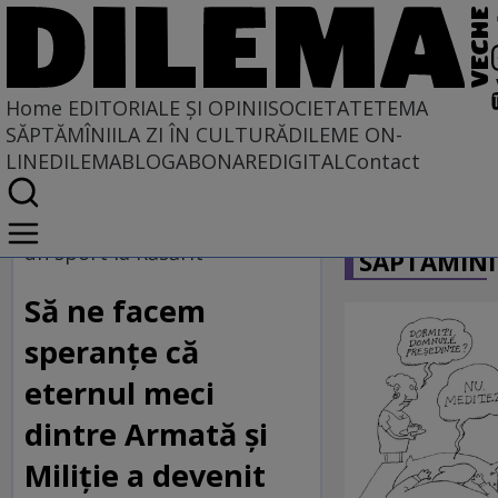
Home
EDITORIALE ȘI OPINII
SOCIETATE
TEMA
SĂPTĂMÎNII
LA ZI ÎN CULTURĂ
DILEME ON-
LINE
DILEMABLOG
ABONARE
DIGITAL
Contact
Home
CARICATU
EDITORIALE ȘI OPINII
un sport la Răsărit
SĂPTĂMÎNI
TÎLC SHOW
Să ne facem
speranţe că
eternul meci
dintre Armată şi
Miliţie a devenit