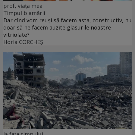
prof, viața mea
Timpul blamării
Dar cînd vom reuși să facem asta, constructiv, nu
doar să ne facem auzite glasurile noastre
vitriolate?
Horia CORCHEŞ
la fața timpului