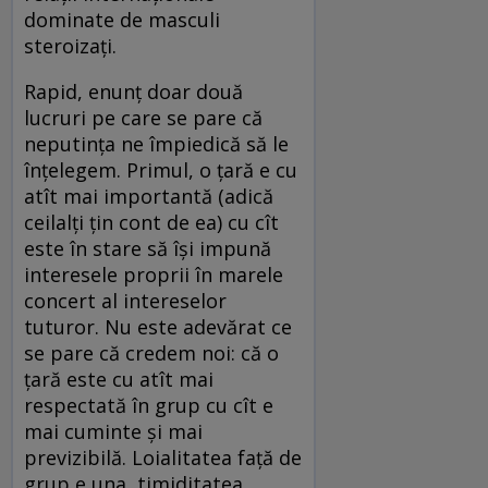
dominate de masculi
steroizați.
Rapid, enunț doar două
lucruri pe care se pare că
neputința ne împiedică să le
înțelegem. Primul, o țară e cu
atît mai importantă (adică
ceilalți țin cont de ea) cu cît
este în stare să își impună
interesele proprii în marele
concert al intereselor
tuturor. Nu este adevărat ce
se pare că credem noi: că o
țară este cu atît mai
respectată în grup cu cît e
mai cuminte și mai
previzibilă. Loialitatea față de
grup e una, timiditatea