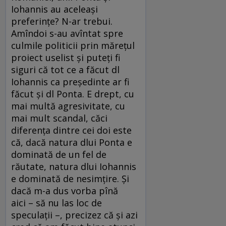
Iohannis au aceleași
preferințe? N-ar trebui.
Amîndoi s-au avîntat spre
culmile politicii prin mărețul
proiect uselist și puteți fi
siguri că tot ce a făcut dl
Iohannis ca președinte ar fi
făcut și dl Ponta. E drept, cu
mai multă agresivitate, cu
mai mult scandal, căci
diferența dintre cei doi este
că, dacă natura dlui Ponta e
dominată de un fel de
răutate, natura dlui Iohannis
e dominată de nesimțire. Și
dacă m-a dus vorba pînă
aici – să nu las loc de
speculații –, precizez că și azi