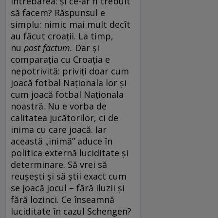
întrebarea: și ce-ar fi trebuit
să facem? Răspunsul e
simplu: nimic mai mult decît
au făcut croații. La timp,
nu
post factum.
Dar și
comparația cu Croația e
nepotrivită: priviți doar cum
joacă fotbal Naționala lor și
cum joacă fotbal Naționala
noastră. Nu e vorba de
calitatea jucătorilor, ci de
inima cu care joacă. Iar
această „inimă” aduce în
politica externă luciditate și
determinare. Să vrei să
reușești și să știi exact cum
se joacă jocul – fără iluzii și
fără lozinci. Ce înseamnă
luciditate în cazul Schengen?