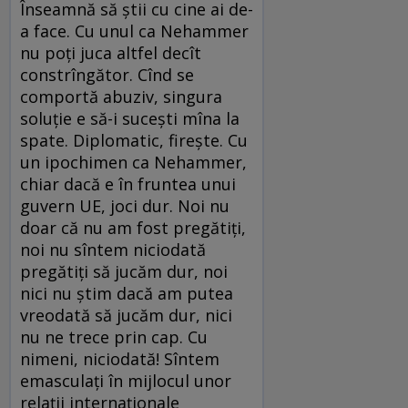
Înseamnă să știi cu cine ai de-
a face. Cu unul ca Nehammer
nu poți juca altfel decît
constrîngător. Cînd se
comportă abuziv, singura
soluție e să-i sucești mîna la
spate. Diplomatic, firește. Cu
un ipochimen ca Nehammer,
chiar dacă e în fruntea unui
guvern UE, joci dur. Noi nu
doar că nu am fost pregătiți,
noi nu sîntem niciodată
pregătiți să jucăm dur, noi
nici nu știm dacă am putea
vreodată să jucăm dur, nici
nu ne trece prin cap. Cu
nimeni, niciodată! Sîntem
emasculați în mijlocul unor
relații internaționale