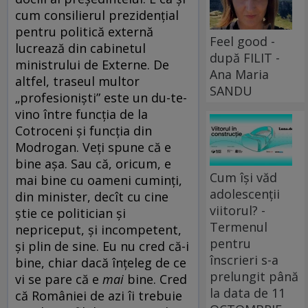
cum consilierul prezidențial
pentru politică externă
Feel good -
lucrează din cabinetul
după FILIT -
ministrului de Externe. De
Ana Maria
altfel, traseul multor
SANDU
„profesioniști” este un du-te-
vino între funcția de la
Cotroceni și funcția din
Modrogan. Veți spune că e
bine așa. Sau că, oricum, e
Cum își văd
mai bine cu oameni cuminți,
adolescenții
din minister, decît cu cine
viitorul? -
știe ce politician și
Termenul
nepriceput, și incompetent,
pentru
și plin de sine. Eu nu cred că-i
înscrieri s-a
bine, chiar dacă înțeleg de ce
prelungit până
vi se pare că e
mai
bine. Cred
la data de 11
că României de azi îi trebuie