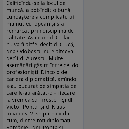
Calificîndu-se la locul de
muncă, a dobîndit o bună
cunoaștere a complicatului
mamut european și s-a
remarcat prin disciplină de
calitate. Așa cum dl Ciolacu
nu va fi altfel decît dl Ciucă,
dna Odobescu nu e altceva
decît dl Aurescu. Multe
asemănări găsim între cei doi
profesioniști. Dincolo de
cariera diplomatică, amîndoi
s-au bucurat de simpatia pe
care le-au arătat-o – fiecare
la vremea sa, firește – și dl
Victor Ponta, și dl Klaus
Iohannis. Vi se pare ciudat
cum, dintre toți diplomații
României, dnii Ponta și