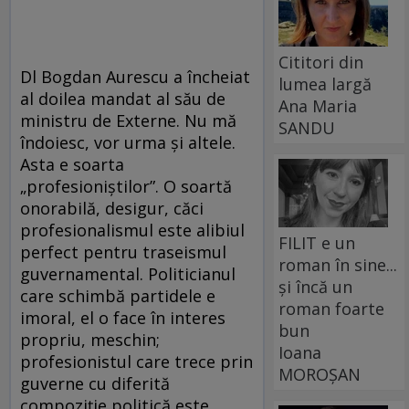
Cititori din
Dl Bogdan Aurescu a încheiat
lumea largă
al doilea mandat al său de
Ana Maria
ministru de Externe. Nu mă
SANDU
îndoiesc, vor urma și altele.
Asta e soarta
„profesioniștilor”. O soartă
onorabilă, desigur, căci
profesionalismul este alibiul
FILIT e un
perfect pentru traseismul
roman în sine...
guvernamental. Politicianul
și încă un
care schimbă partidele e
roman foarte
imoral, el o face în interes
bun
propriu, meschin;
Ioana
profesionistul care trece prin
MOROȘAN
guverne cu diferită
compoziție politică este,