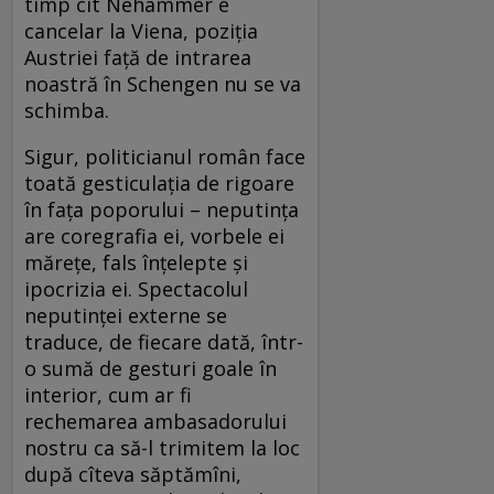
timp cît Nehammer e
cancelar la Viena, poziția
Austriei față de intrarea
noastră în Schengen nu se va
schimba.
Sigur, politicianul român face
toată gesticulația de rigoare
în fața poporului – neputința
are coregrafia ei, vorbele ei
mărețe, fals înțelepte și
ipocrizia ei. Spectacolul
neputinței externe se
traduce, de fiecare dată, într-
o sumă de gesturi goale în
interior, cum ar fi
rechemarea ambasadorului
nostru ca să-l trimitem la loc
după cîteva săptămîni,