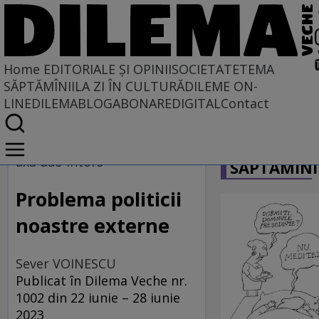
Home
EDITORIALE ȘI OPINII
SOCIETATE
TEMA
SĂPTĂMÎNII
LA ZI ÎN CULTURĂ
DILEME ON-
LINE
DILEMABLOG
ABONARE
DIGITAL
Contact
Home
CARICATU
EDITORIALE ȘI OPINII
axa dus-întors
SĂPTĂMÎNI
TÎLC SHOW
Problema politicii
noastre externe
Sever VOINESCU
Publicat în Dilema Veche nr.
1002 din 22 iunie – 28 iunie
2023