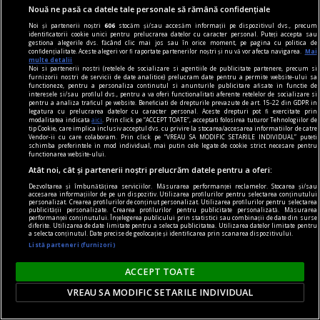
Nouă ne pasă ca datele tale personale să rămână confidențiale
La o cafea
Noi și partenerii noștri
606
stocăm și/sau accesăm informații pe dispozitivul dvs., precum
Cu puţină mămăliguţă caldă, le veţi înghiţi,
identificatorii cookie unici pentru prelucrarea datelor cu caracter personal. Puteți accepta sau
gestiona alegerile dvs. făcând clic mai jos sau în orice moment, pe pagina cu politica de
treptat, pe toate.
confidențialitate. Aceste alegeri vor fi raportate partenerilor noștri și nu vă vor afecta navigarea.
Mai
multe detalii
Codrin Liviu CUŢITARU
Noi si partenerii nostri (retelele de socializare si agentiile de publicitate partenere, precum si
furnizorii nostri de servicii de date analitice) prelucram date pentru a permite website-ului sa
functioneze, pentru a personaliza continutul si anunturile publicitare afisate in functie de
interesele si/sau profilul dvs., pentru a va oferi functionalitati aferente retelelor de socializare si
pentru a analiza traficul pe website. Beneficiati de drepturile prevazute de art. 15-22 din GDPR in
legatura cu prelucrarea datelor cu caracter personal. Aceste drepturi pot fi exercitate prin
modalitatea indicata
aici
. Prin click pe “ACCEPT TOATE”, acceptati folosirea tuturor Tehnologiilor de
tip Cookie, care implica inclusiv acceptul dvs. cu privire la stocarea/accesarea informatiilor de catre
Vendor-ii cu care colaboram. Prin click pe “VREAU SA MODIFIC SETARILE INDIVIDUAL” puteti
schimba preferintele in mod individual, mai putin cele legate de cookie strict necesare pentru
functionarea website-ului.
Atât noi, cât și partenerii noștri prelucrăm datele pentru a oferi:
Dezvoltarea și îmbunătățirea serviciilor. Măsurarea performanței reclamelor. Stocarea și/sau
accesarea informațiilor de pe un dispozitiv. Utilizarea profilurilor pentru selectarea conținutului
personalizat. Crearea profilurilor de conținut personalizat. Utilizarea profilurilor pentru selectarea
publicității personalizate. Crearea profilurilor pentru publicitate personalizată. Măsurarea
performanței conținutului. Înțelegerea publicului prin statistici sau combinații de date din surse
diferite. Utilizarea de date limitate pentru a selecta publicitatea. Utilizarea datelor limitate pentru
a selecta conținutul. Date precise de geolocație și identificarea prin scanarea dispozitivului.
Listă parteneri (furnizori)
ACCEPT TOATE
cuvinte nepotrivite
VREAU SA MODIFIC SETARILE INDIVIDUAL
Microbiști și tifosi
Indiferent dacă s-a dezvoltat după modelul lui