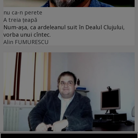
nu ca-n perete
A treia țeapă
Num-așa, ca ardeleanul suit în Dealul Clujului,
vorba unui cîntec.
Alin FUMURESCU
prezentul discontinuu