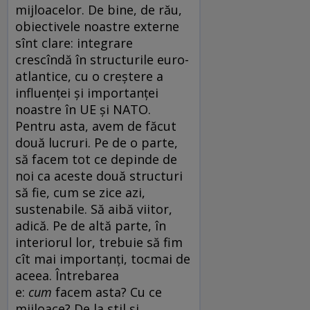
mijloacelor. De bine, de rău,
obiectivele noastre externe
sînt clare: integrare
crescîndă în structurile euro-
atlantice, cu o creștere a
influenței și importanței
noastre în UE și NATO.
Pentru asta, avem de făcut
două lucruri. Pe de o parte,
să facem tot ce depinde de
noi ca aceste două structuri
să fie, cum se zice azi,
sustenabile. Să aibă viitor,
adică. Pe de altă parte, în
interiorul lor, trebuie să fim
cît mai importanți, tocmai de
aceea. Întrebarea
e:
cum
facem asta? Cu ce
mijloace? De la stil și