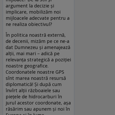
argument la decizie și
implicare, mobilizăm noi
mijloacele adecvate pentru a
ne realiza obiectivul?
În politica noastră externă,
de decenii, mizăm pe ce ne-a
dat Dumnezeu și amenajează
alții, mai mari – adică pe
relevanța strategică a poziției
noastre geografice.
Coordonatele noastre GPS
sînt marea noastră resursă
diplomatică! Și după cum
învîrt alții războaiele sau
piețele de hidrocarburi în
jurul acestor coordonate, așa
răsărim sau apunem și noi în
Europa și în lume.