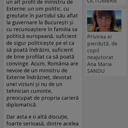
OCTOMBRIE
un alt profil de ministru de
Externe: un om politic, cu
greutate în partidul său aflat
la guvernare la București și
cu recunoaștere în familia sa
politică europeană, suficient
Privirea ei
de sigur politicește pe el ca
pierdută, de
să poată îndrăzni, suficient
copil
de bine profilat ca să poată
neajutorat
convinge. Acum, România are
Ana Maria
nevoie de un ministru de
SANDU
Externe îndrăzneț, devotat
unei viziuni și nu de un
tehnician cuminte,
preocupat de propria carieră
diplomatică.
Dar asta e o altă discuție,
foarte serioasă, dintre acelea