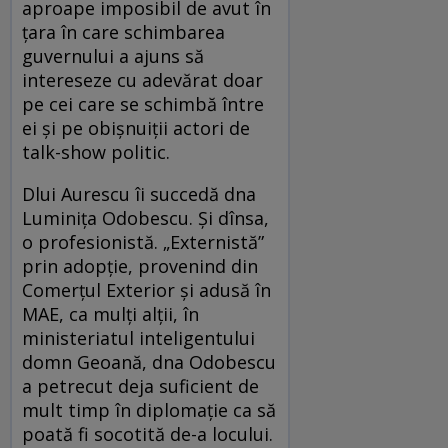
aproape imposibil de avut în
țara în care schimbarea
guvernului a ajuns să
intereseze cu adevărat doar
pe cei care se schimbă între
ei și pe obișnuiții actori de
talk-show politic.
Dlui Aurescu îi succedă dna
Luminița Odobescu. Și dînsa,
o profesionistă. „Externistă”
prin adopție, provenind din
Comerțul Exterior și adusă în
MAE, ca mulți alții, în
ministeriatul inteligentului
domn Geoană, dna Odobescu
a petrecut deja suficient de
mult timp în diplomație ca să
poată fi socotită de-a locului.