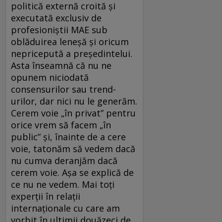
politică externă croită și
executată exclusiv de
profesioniștii MAE sub
oblăduirea leneșă și oricum
nepricepută a președintelui.
Asta înseamnă că nu ne
opunem niciodată
consensurilor sau trend-
urilor, dar nici nu le generăm.
Cerem voie „în privat” pentru
orice vrem să facem „în
public” și, înainte de a cere
voie, tatonăm să vedem dacă
nu cumva deranjăm dacă
cerem voie. Așa se explică de
ce nu ne vedem. Mai toți
experții în relații
internaționale cu care am
vorbit în ultimii douăzeci de