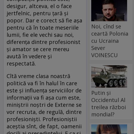
desigur, altceva, el o face
jertfelnic, pentru țară și
popor. Dar e corect să fie așa
Noi, cînd se
pentru că în toate meseriile
ceartă Polonia
lumii, fie ele vechi sau noi,
cu Ucraina
diferența dintre profesionist
Sever
și amator se cere mereu
VOINESCU
avută în vedere și
respectată.
Cîtă vreme clasa noastră
politică va fi în halul în care
este și influența serviciilor de
Putin și
informații va fi așa cum este,
Occidentul Al
miniștrii noștri de Externe se
treilea război
vor recruta, de regulă, dintre
mondial?
profesioniști. Profesioniștii
aceștia sînt, de fapt, oamenii
docili ai președintelui. E ca și