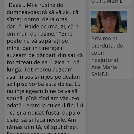
OCTOMBRIE
"Daaa... Mi-e ruşine de
dumneavoastră să vă zic, că
sînteţi domni de la oraş,
dar..." "Haide acuma, zi, că n-
om muri de ruşine." "Bine,
Privirea ei
poate nu vă supăraţi pe
pierdută, de
mine, dar în tinereţe îi
copil
auzeam pe bărbaţii din sat că
neajutorat
tot ziceau de ea: Lizica p...dă
Ana Maria
lungă. Tot mereu auzeam
SANDU
aşa, în sus şi-n jos pe dealuri,
se lipise vorba asta de ea. Eu
nu înţelegeam bine ce va să
spună, pînă cînd am văzut-o
odată - eram la culesul fînului
- că şi-a ridicat fusta, după o
claie, să-şi facă nevoile. Am
rămas uimită, vă spui drept.