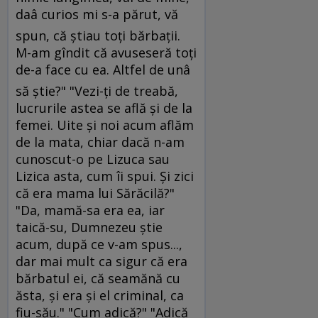
daâ curios mi s-a părut, vă
spun, că ştiau toţi bărbaţii.
M-am gîndit că avuseseră toţi
de-a face cu ea. Altfel de unâ
să ştie?" "Vezi-ţi de treabă,
lucrurile astea se află şi de la
femei. Uite şi noi acum aflăm
de la mata, chiar dacă n-am
cunoscut-o pe Lizuca sau
Lizica asta, cum îi spui. Şi zici
că era mama lui Sărăcilă?"
"Da, mamă-sa era ea, iar
taică-su, Dumnezeu ştie
acum, după ce v-am spus...,
dar mai mult ca sigur că era
bărbatul ei, că seamănă cu
ăsta, şi era şi el criminal, ca
fiu-său." "Cum adică?" "Adică