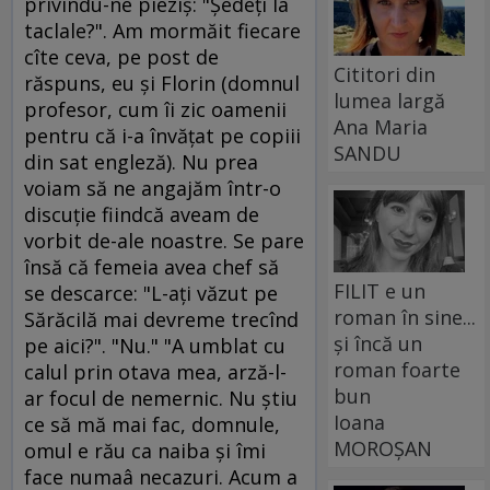
privindu-ne pieziş: "Şedeţi la
taclale?". Am mormăit fiecare
cîte ceva, pe post de
Cititori din
răspuns, eu şi Florin (domnul
lumea largă
profesor, cum îi zic oamenii
Ana Maria
pentru că i-a învăţat pe copiii
SANDU
din sat engleză). Nu prea
voiam să ne angajăm într-o
discuţie fiindcă aveam de
vorbit de-ale noastre. Se pare
însă că femeia avea chef să
FILIT e un
se descarce: "L-aţi văzut pe
roman în sine...
Sărăcilă mai devreme trecînd
și încă un
pe aici?". "Nu." "A umblat cu
roman foarte
calul prin otava mea, arză-l-
bun
ar focul de nemernic. Nu ştiu
Ioana
ce să mă mai fac, domnule,
MOROȘAN
omul e rău ca naiba şi îmi
face numaâ necazuri. Acum a