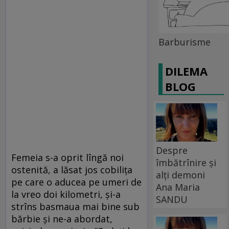
Barburisme
DILEMA
BLOG
Despre
Femeia s-a oprit lîngă noi
îmbătrînire și
ostenită, a lăsat jos cobiliţa
alți demoni
pe care o aducea pe umeri de
Ana Maria
la vreo doi kilometri, şi-a
SANDU
strîns basmaua mai bine sub
bărbie şi ne-a abordat,