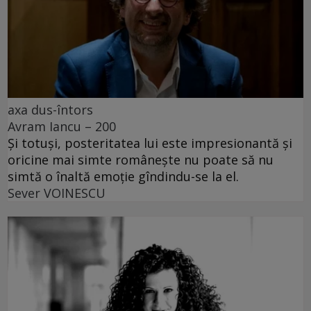
axa dus-întors
Avram Iancu – 200
Și totuși, posteritatea lui este impresionantă și
oricine mai simte românește nu poate să nu
simtă o înaltă emoție gîndindu-se la el.
Sever VOINESCU