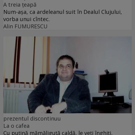
A treia țeapă
Num-așa, ca ardeleanul suit în Dealul Clujului,
vorba unui cîntec.
Alin FUMURESCU
prezentul discontinuu
La o cafea
Cu puţină mămăliguţă caldă, le veţi înghiţi,