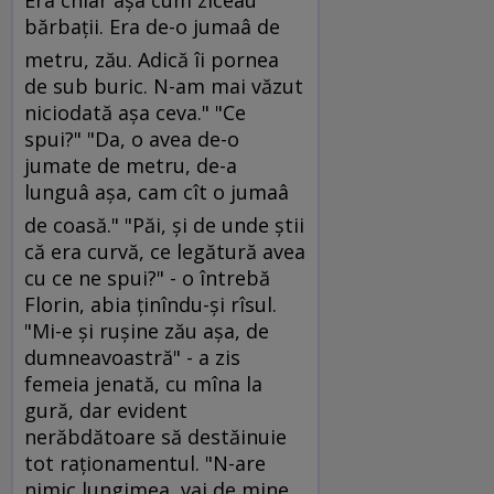
Era chiar aşa cum ziceau
bărbaţii. Era de-o jumaâ de
metru, zău. Adică îi pornea
de sub buric. N-am mai văzut
niciodată aşa ceva." "Ce
spui?" "Da, o avea de-o
jumate de metru, de-a
lunguâ aşa, cam cît o jumaâ
de coasă." "Păi, şi de unde ştii
că era curvă, ce legătură avea
cu ce ne spui?" - o întrebă
Florin, abia ţinîndu-şi rîsul.
"Mi-e şi ruşine zău aşa, de
dumneavoastră" - a zis
femeia jenată, cu mîna la
gură, dar evident
nerăbdătoare să destăinuie
tot raţionamentul. "N-are
nimic lungimea, vai de mine,