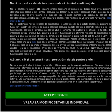
Nouă ne pasă ca datele tale personale să rămână confidențiale
Noi și partenerii noștri
606
stocăm și/sau accesăm informații pe dispozitivul dvs., precum
cuvinte nepotrivite
identificatorii cookie unici pentru prelucrarea datelor cu caracter personal. Puteți accepta sau
gestiona alegerile dvs. făcând clic mai jos sau în orice moment, pe pagina cu politica de
Înscenări
confidențialitate. Aceste alegeri vor fi raportate partenerilor noștri și nu vă vor afecta navigarea.
Mai
multe detalii
În lipsa exemplelor, utilizatorul obișnuit al
Noi si partenerii nostri (retelele de socializare si agentiile de publicitate partenere, precum si
furnizorii nostri de servicii de date analitice) prelucram date pentru a permite website-ului sa
dicționarului nu poate fi sigur de excluderea unei
functioneze, pentru a personaliza continutul si anunturile publicitare afisate in functie de
interesele si/sau profilul dvs., pentru a va oferi functionalitati aferente retelelor de socializare si
construcții.
pentru a analiza traficul pe website. Beneficiati de drepturile prevazute de art. 15-22 din GDPR in
legatura cu prelucrarea datelor cu caracter personal. Aceste drepturi pot fi exercitate prin
Rodica ZAFIU
modalitatea indicata
aici
. Prin click pe “ACCEPT TOATE”, acceptati folosirea tuturor Tehnologiilor de
tip Cookie, care implica inclusiv acceptul dvs. cu privire la stocarea/accesarea informatiilor de catre
Vendor-ii cu care colaboram. Prin click pe “VREAU SA MODIFIC SETARILE INDIVIDUAL” puteti
schimba preferintele in mod individual, mai putin cele legate de cookie strict necesare pentru
functionarea website-ului.
Atât noi, cât și partenerii noștri prelucrăm datele pentru a oferi:
Dezvoltarea și îmbunătățirea serviciilor. Măsurarea performanței reclamelor. Stocarea și/sau
accesarea informațiilor de pe un dispozitiv. Utilizarea profilurilor pentru selectarea conținutului
personalizat. Crearea profilurilor de conținut personalizat. Utilizarea profilurilor pentru selectarea
publicității personalizate. Crearea profilurilor pentru publicitate personalizată. Măsurarea
performanței conținutului. Înțelegerea publicului prin statistici sau combinații de date din surse
diferite. Utilizarea de date limitate pentru a selecta publicitatea. Utilizarea datelor limitate pentru
a selecta conținutul. Date precise de geolocație și identificarea prin scanarea dispozitivului.
Listă parteneri (furnizori)
ACCEPT TOATE
VREAU SA MODIFIC SETARILE INDIVIDUAL