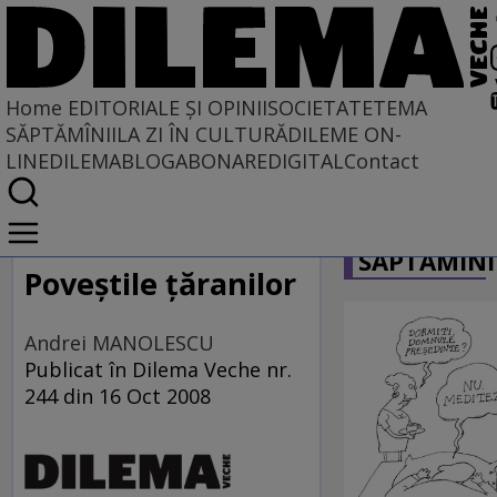
Home
EDITORIALE ȘI OPINII
SOCIETATE
TEMA
SĂPTĂMÎNII
LA ZI ÎN CULTURĂ
DILEME ON-
LINE
DILEMABLOG
ABONARE
DIGITAL
Contact
Home
CARICATU
EDITORIALE ȘI OPINII
SĂPTĂMÎNI
TÎLC SHOW
Poveştile ţăranilor
Andrei MANOLESCU
Publicat în Dilema Veche nr.
244 din 16 Oct 2008