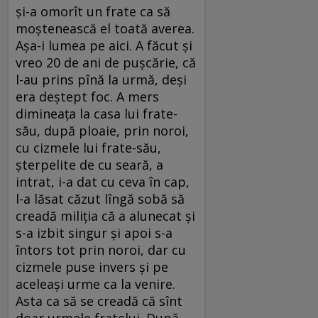
şi-a omorît un frate ca să
moştenească el toată averea.
Aşa-i lumea pe aici. A făcut şi
vreo 20 de ani de puşcărie, că
l-au prins pînă la urmă, deşi
era deştept foc. A mers
dimineaţa la casa lui frate-
său, după ploaie, prin noroi,
cu cizmele lui frate-său,
şterpelite de cu seară, a
intrat, i-a dat cu ceva în cap,
l-a lăsat căzut lîngă sobă să
creadă miliţia că a alunecat şi
s-a izbit singur şi apoi s-a
întors tot prin noroi, dar cu
cizmele puse invers şi pe
aceleaşi urme ca la venire.
Asta ca să se creadă că sînt