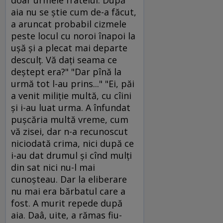
doar urmele fratelui. După
aia nu se ştie cum de-a făcut,
a aruncat probabil cizmele
peste locul cu noroi înapoi la
uşă şi a plecat mai departe
desculţ. Vă daţi seama ce
deştept era?" "Dar pînă la
urmă tot l-au prins..." "Ei, păi
a venit miliţie multă, cu cîini
şi i-au luat urma. A înfundat
puşcăria multă vreme, cum
vă zisei, dar n-a recunoscut
niciodată crima, nici după ce
i-au dat drumul şi cînd mulţi
din sat nici nu-l mai
cunoşteau. Dar la eliberare
nu mai era bărbatul care a
fost. A murit repede după
aia. Daâ, uite, a rămas fiu-