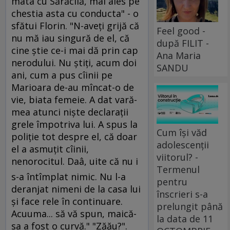
mata cu Sărăcilă, mai ales pe
chestia asta cu conducta" - o
sfătui Florin. "N-aveţi grijă că
Feel good -
nu mă iau singură de el, că
după FILIT -
cine ştie ce-i mai dă prin cap
Ana Maria
nerodului. Nu ştiţi, acum doi
SANDU
ani, cum a pus cîinii pe
Marioara de-au mîncat-o de
vie, biata femeie. A dat vară-
mea atunci nişte declaraţii
grele împotriva lui. A spus la
Cum își văd
poliţie tot despre el, că doar
adolescenții
el a asmuţit cîinii,
viitorul? -
nenorocitul. Daâ, uite că nu i
Termenul
s-a întîmplat nimic. Nu l-a
pentru
deranjat nimeni de la casa lui
înscrieri s-a
şi face rele în continuare.
prelungit până
Acuuma... să vă spun, maică-
la data de 11
sa a fost o curvă." "Zăău?".