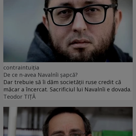
contraintuiția
De ce n-avea Navalnîi șapcă?
Dar trebuie să îi dăm societății ruse credit că
măcar a încercat. Sacrificiul lui Navalnîi e dovada.
Teodor TIŢĂ