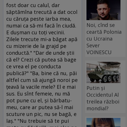
fost doar cu calul, dar
săptămîna trecută a dat ocol
cu căruţa peste iarba mea,
Noi, cînd se
numai ca să-mi facă în ciudă.
ceartă Polonia
E duşman cu toţi vecinii.
cu Ucraina
Zilele trecute mi-a băgat apă
Sever
cu mizerie de la grajd pe
VOINESCU
conductă." "Dar de unde ştii
că el? Crezi că putea să bage
ce vrea el pe conducta
publică?" "Ba, bine că nu, păi
altfel cum să ajungă noroi pe
ţeavă la vacile mele? El e mai
Putin și
sus. Eu sînt femeie, nu mă
Occidentul Al
pot pune cu el, şi bărbatu-
treilea război
meu, care ar putea să-l mai
mondial?
scuture un pic, nu se bagă, e
laş." "Nu trebuie să te pui