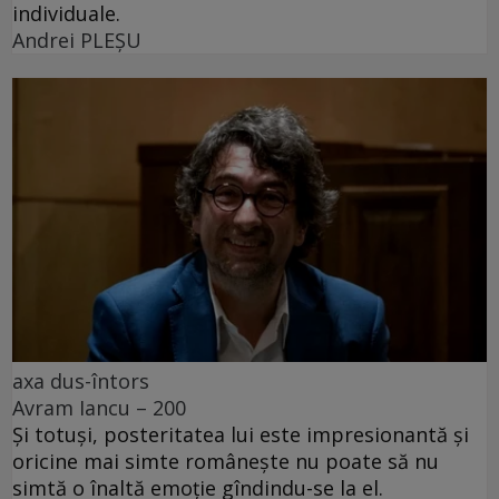
individuale.
Andrei PLEŞU
axa dus-întors
Avram Iancu – 200
Și totuși, posteritatea lui este impresionantă și
oricine mai simte românește nu poate să nu
simtă o înaltă emoție gîndindu-se la el.