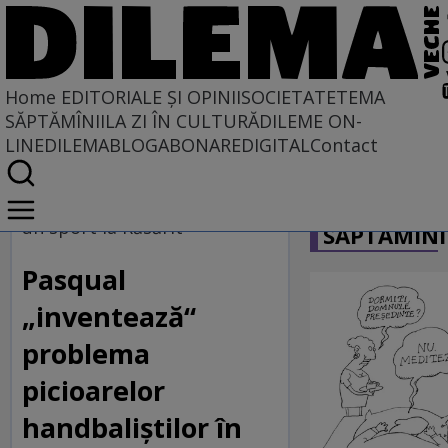
Home
EDITORIALE ȘI OPINII
SOCIETATE
TEMA
SĂPTĂMÎNII
LA ZI ÎN CULTURĂ
DILEME ON-
LINE
DILEMABLOG
ABONARE
DIGITAL
Contact
Home
CARICATU
EDITORIALE ȘI OPINII
un sport la Răsărit
SĂPTĂMÎNI
TÎLC SHOW
Pasqual
„inventează“
problema
picioarelor
handbaliștilor în