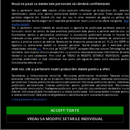
Nouă ne pasă ca datele tale personale să rămână confidențiale
Noi și partenerii noștri
606
stocăm și/sau accesăm informații pe dispozitivul dvs., precum
identificatorii cookie unici pentru prelucrarea datelor cu caracter personal. Puteți accepta sau
gestiona alegerile dvs. făcând clic mai jos sau în orice moment, pe pagina cu politica de
confidențialitate. Aceste alegeri vor fi raportate partenerilor noștri și nu vă vor afecta navigarea.
Mai
multe detalii
Noi si partenerii nostri (retelele de socializare si agentiile de publicitate partenere, precum si
furnizorii nostri de servicii de date analitice) prelucram date pentru a permite website-ului sa
functioneze, pentru a personaliza continutul si anunturile publicitare afisate in functie de
interesele si/sau profilul dvs., pentru a va oferi functionalitati aferente retelelor de socializare si
pentru a analiza traficul pe website. Beneficiati de drepturile prevazute de art. 15-22 din GDPR in
legatura cu prelucrarea datelor cu caracter personal. Aceste drepturi pot fi exercitate prin
modalitatea indicata
aici
. Prin click pe “ACCEPT TOATE”, acceptati folosirea tuturor Tehnologiilor de
Reacția învățătoarei care a luat 4,90 la
tip Cookie, care implica inclusiv acceptul dvs. cu privire la stocarea/accesarea informatiilor de catre
Vendor-ii cu care colaboram. Prin click pe “VREAU SA MODIFIC SETARILE INDIVIDUAL” puteti
titularizare: „M-a trecut din iad în rai”. La ce notă
schimba preferintele in mod individual, mai putin cele legate de cookie strict necesare pentru
functionarea website-ului.
a ajuns după contestație
Atât noi, cât și partenerii noștri prelucrăm datele pentru a oferi:
O tânără învățătoare din Sibiu a trecut de la
Dezvoltarea și îmbunătățirea serviciilor. Măsurarea performanței reclamelor. Stocarea și/sau
accesarea informațiilor de pe un dispozitiv. Utilizarea profilurilor pentru selectarea conținutului
disperare la bucurie după examenul de
personalizat. Crearea profilurilor de conținut personalizat. Utilizarea profilurilor pentru selectarea
publicității personalizate. Crearea profilurilor pentru publicitate personalizată. Măsurarea
titularizare. Ea primit inițial nota 4,90, dar după
performanței conținutului. Înțelegerea publicului prin statistici sau combinații de date din surse
diferite. Utilizarea de date limitate pentru a selecta publicitatea. Utilizarea datelor limitate pentru
contestație lucrarea i-a fost reevaluată.
a selecta conținutul. Date precise de geolocație și identificarea prin scanarea dispozitivului.
Listă parteneri (furnizori)
Creșterea de 3,80 puncte este cea mai mare
înregistrată în județ la această sesiune.
ACCEPT TOATE
VREAU SA MODIFIC SETARILE INDIVIDUAL