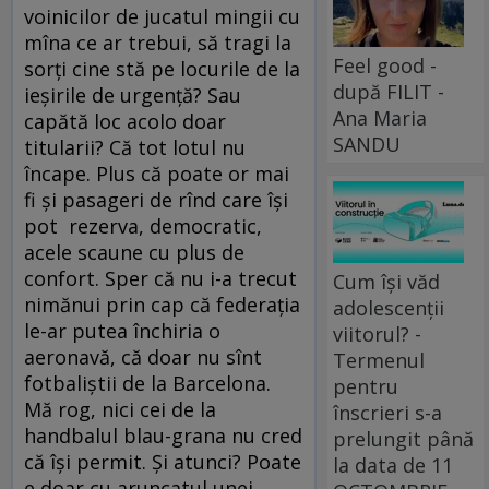
voinicilor de jucatul mingii cu
mîna ce ar trebui, să tragi la
Feel good -
sorți cine stă pe locurile de la
după FILIT -
ieșirile de urgență? Sau
Ana Maria
capătă loc acolo doar
SANDU
titularii? Că tot lotul nu
încape. Plus că poate or mai
fi și pasageri de rînd care își
pot rezerva, democratic,
acele scaune cu plus de
confort. Sper că nu i-a trecut
Cum își văd
nimănui prin cap că federația
adolescenții
le-ar putea închiria o
viitorul? -
aeronavă, că doar nu sînt
Termenul
fotbaliștii de la Barcelona.
pentru
Mă rog, nici cei de la
înscrieri s-a
handbalul blau-grana nu cred
prelungit până
că își permit. Și atunci? Poate
la data de 11
e doar cu aruncatul unei