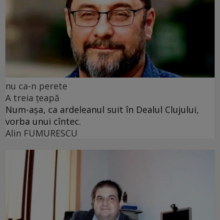
nu ca-n perete
A treia țeapă
Num-așa, ca ardeleanul suit în Dealul Clujului,
vorba unui cîntec.
Alin FUMURESCU