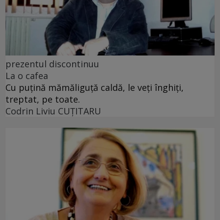
prezentul discontinuu
La o cafea
Cu puţină mămăliguţă caldă, le veţi înghiţi,
treptat, pe toate.
Codrin Liviu CUŢITARU