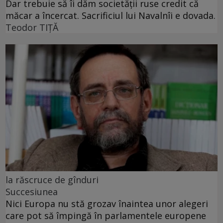
Dar trebuie să îi dăm societății ruse credit că
măcar a încercat. Sacrificiul lui Navalnîi e dovada.
Teodor TIŢĂ
la răscruce de gînduri
Succesiunea
Nici Europa nu stă grozav înaintea unor alegeri
care pot să împingă în parlamentele europene