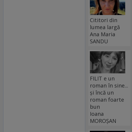
Cititori din
lumea largă
Ana Maria
SANDU
FILIT e un
roman în sine...
și încă un
roman foarte
bun
Ioana
MOROȘAN