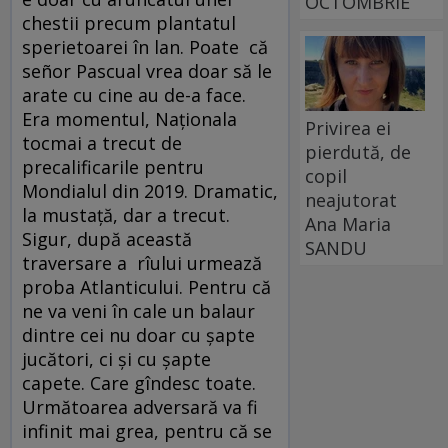
OCTOMBRIE
chestii precum plantatul
sperietoarei în lan. Poate că
señor Pascual vrea doar să le
arate cu cine au de-a face.
Era momentul, Naționala
Privirea ei
tocmai a trecut de
pierdută, de
precalificarile pentru
copil
Mondialul din 2019. Dramatic,
neajutorat
la mustață, dar a trecut.
Ana Maria
Sigur, după această
SANDU
traversare a rîului urmează
proba Atlanticului. Pentru că
ne va veni în cale un balaur
dintre cei nu doar cu șapte
jucători, ci și cu șapte
capete. Care gîndesc toate.
Următoarea adversară va fi
infinit mai grea, pentru că se