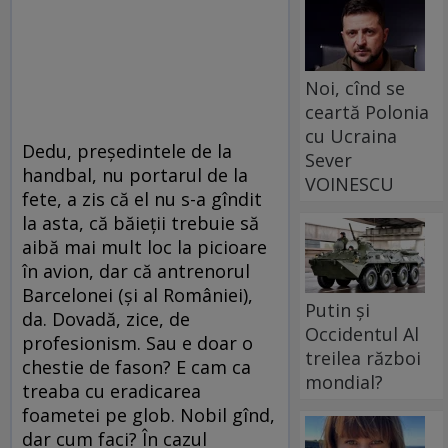
Noi, cînd se
ceartă Polonia
cu Ucraina
Dedu, președintele de la
Sever
handbal, nu portarul de la
VOINESCU
fete, a zis că el nu s-a gîndit
la asta, că băieții trebuie să
aibă mai mult loc la picioare
în avion, dar că antrenorul
Barcelonei (și al României),
Putin și
da. Dovadă, zice, de
Occidentul Al
profesionism. Sau e doar o
treilea război
chestie de fason? E cam ca
mondial?
treaba cu eradicarea
foametei pe glob. Nobil gînd,
dar cum faci? În cazul