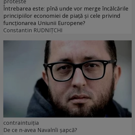
proteste
Întrebarea este: pînă unde vor merge încălcările
principiilor economiei de piață și cele privind
funcționarea Uniunii Europene?
Constantin RUDNIŢCHI
contraintuiția
De ce n-avea Navalnîi șapcă?