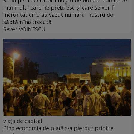
Scriu pentru cititorii noștri de bună-credință, cei
mai mulți, care ne prețuiesc și care se vor fi
încruntat cînd au văzut numărul nostru de
săptămîna trecută.
Sever VOINESCU
viața de capital
Cînd economia de piață s-a pierdut printre