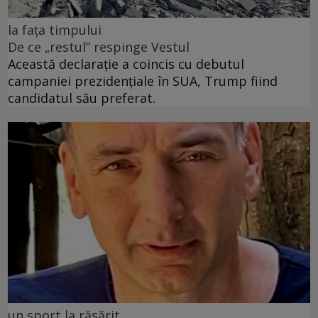
la fața timpului
De ce „restul” respinge Vestul
Această declarație a coincis cu debutul
campaniei prezidențiale în SUA, Trump fiind
candidatul său preferat.
un sport la răsărit