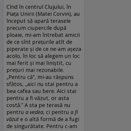
Cînd în centrul Clujului, în
Piața Unirii (Matei Corvin), au
început să apară terasele
precum ciupercile după
ploaie, mi-am întrebat amicii
de ce sînt prețurile atît de
piperate și de ce ne-am așeza
acolo, în loc să alegem un loc
mai ferit și mai liniștit, cu
prețuri mai rezonabile.
„Pentru că”, mi-au răspuns
sfătos, „aici nu stai pentru a
bea cafea sau bere. Aici stai
pentru a fi văzut, or asta
costă.” A sta pe terasă nu
pentru
a vedea,
ci pentru
a fi
văzut
e o altă formă de a fugi
de singurătate. Pentru c-am