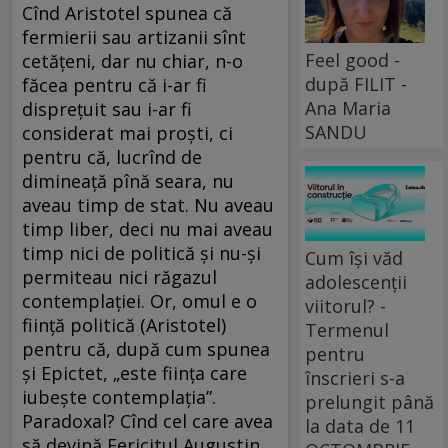
Cînd Aristotel spunea că
fermierii sau artizanii sînt
Feel good -
cetățeni, dar nu chiar, n-o
după FILIT -
făcea pentru că i-ar fi
Ana Maria
disprețuit sau i-ar fi
SANDU
considerat mai proști, ci
pentru că, lucrînd de
dimineață pînă seara, nu
aveau timp de stat. Nu aveau
timp liber, deci nu mai aveau
timp nici de politică și nu-și
Cum își văd
permiteau nici răgazul
adolescenții
contemplației. Or, omul e o
viitorul? -
ființă politică (Aristotel)
Termenul
pentru că, după cum spunea
pentru
și Epictet, „este ființa care
înscrieri s-a
iubește contemplația”.
prelungit până
Paradoxal? Cînd cel care avea
la data de 11
să devină Fericitul Augustin