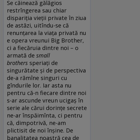
Se căinează gălăgios
restrîngerea sau chiar
dispariția vieții private în ziua
de astăzi, uitîndu-se că
renunțarea la viața privată nu
e opera vreunui Big Brother,
ci a fiecăruia dintre noi – o
armată de
small
brothers
speriați de
singurătate și de perspectiva
de-a rămîne singuri cu
gîndurile lor. Iar asta nu
pentru că-n fiecare dintre noi
s-ar ascunde vreun ucigaș în
serie ale cărui dorințe secrete
ne-ar înspăimînta, ci pentru
că, dimpotrivă, ne-am
plictisit de noi înșine. De
banalitatea noastră cea de