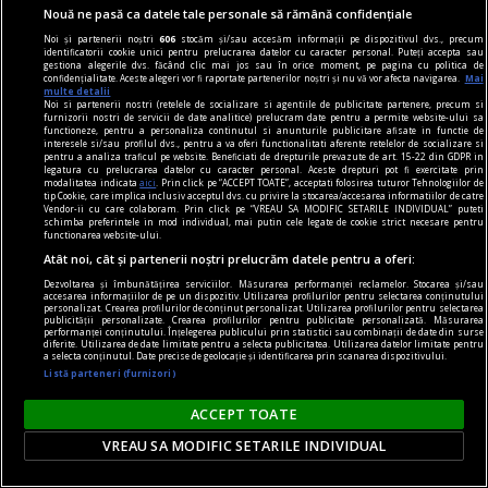
Întrebarea este: pînă unde vor merge încălcările
Nouă ne pasă ca datele tale personale să rămână confidențiale
principiilor economiei de piață și cele privind
Noi și partenerii noștri
606
stocăm și/sau accesăm informații pe dispozitivul dvs., precum
funcționarea Uniunii Europene?
identificatorii cookie unici pentru prelucrarea datelor cu caracter personal. Puteți accepta sau
gestiona alegerile dvs. făcând clic mai jos sau în orice moment, pe pagina cu politica de
Constantin RUDNIŢCHI
confidențialitate. Aceste alegeri vor fi raportate partenerilor noștri și nu vă vor afecta navigarea.
Mai
multe detalii
Noi si partenerii nostri (retelele de socializare si agentiile de publicitate partenere, precum si
furnizorii nostri de servicii de date analitice) prelucram date pentru a permite website-ului sa
functioneze, pentru a personaliza continutul si anunturile publicitare afisate in functie de
interesele si/sau profilul dvs., pentru a va oferi functionalitati aferente retelelor de socializare si
pentru a analiza traficul pe website. Beneficiati de drepturile prevazute de art. 15-22 din GDPR in
legatura cu prelucrarea datelor cu caracter personal. Aceste drepturi pot fi exercitate prin
modalitatea indicata
aici
. Prin click pe “ACCEPT TOATE”, acceptati folosirea tuturor Tehnologiilor de
tip Cookie, care implica inclusiv acceptul dvs. cu privire la stocarea/accesarea informatiilor de catre
Vendor-ii cu care colaboram. Prin click pe “VREAU SA MODIFIC SETARILE INDIVIDUAL” puteti
schimba preferintele in mod individual, mai putin cele legate de cookie strict necesare pentru
functionarea website-ului.
Atât noi, cât și partenerii noștri prelucrăm datele pentru a oferi:
Dezvoltarea și îmbunătățirea serviciilor. Măsurarea performanței reclamelor. Stocarea și/sau
accesarea informațiilor de pe un dispozitiv. Utilizarea profilurilor pentru selectarea conținutului
personalizat. Crearea profilurilor de conținut personalizat. Utilizarea profilurilor pentru selectarea
publicității personalizate. Crearea profilurilor pentru publicitate personalizată. Măsurarea
performanței conținutului. Înțelegerea publicului prin statistici sau combinații de date din surse
diferite. Utilizarea de date limitate pentru a selecta publicitatea. Utilizarea datelor limitate pentru
a selecta conținutul. Date precise de geolocație și identificarea prin scanarea dispozitivului.
Listă parteneri (furnizori)
contraintuiția
ACCEPT TOATE
De ce n-avea Navalnîi șapcă?
VREAU SA MODIFIC SETARILE INDIVIDUAL
Dar trebuie să îi dăm societății ruse credit că