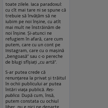
toate zilele. Iaca paradoxul:
cu cît mai tare ni se spune că
trebuie să învățăm să ne
iubim pe noi înșine, cu atît
mai mult ne înstrăinăm de
noi înșine. Și-atunci ne
refugiem în afară, care cum
putem, care cu un cont pe
Instagram, care cu o mașină
„bengoasă” sau c-o pereche
de blugi sfîșiați „cu artă”.
S-ar putea crede că
renunțarea la privat și trăitul
în ochii publicului ar putea
întări viața publică.
Res-
publica
. După cum, însă,
putem constata cu ochiul
liber, nu e nici pe departe