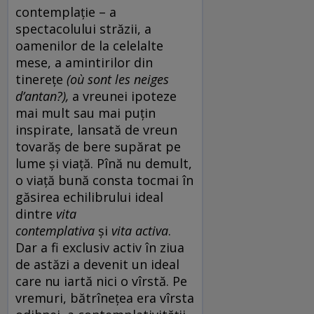
contemplație – a
spectacolului străzii, a
oamenilor de la celelalte
mese, a amintirilor din
tinerețe
(où sont les neiges
d’antan?),
a vreunei ipoteze
mai mult sau mai puțin
inspirate, lansată de vreun
tovarăș de bere supărat pe
lume și viață. Pînă nu demult,
o viață bună consta tocmai în
găsirea echilibrului ideal
dintre
vita
contemplativa
și
vita activa
.
Dar a fi exclusiv activ în ziua
de astăzi a devenit un ideal
care nu iartă nici o vîrstă. Pe
vremuri, bătrînețea era vîrsta