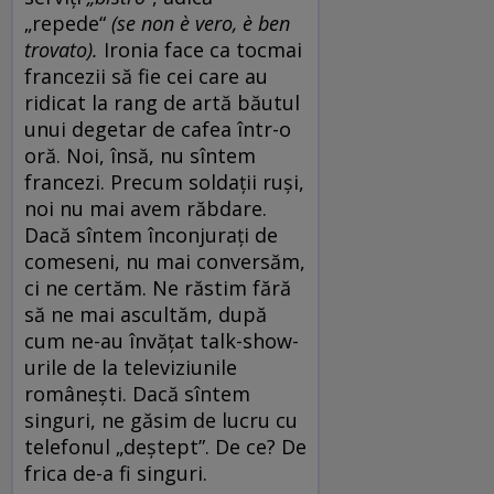
„repede“
(se non è vero, è ben
trovato).
Ironia face ca tocmai
francezii să fie cei care au
ridicat la rang de artă băutul
unui degetar de cafea într-o
oră. Noi, însă, nu sîntem
francezi. Precum soldații ruși,
noi nu mai avem răbdare.
Dacă sîntem înconjurați de
comeseni, nu mai conversăm,
ci ne certăm. Ne răstim fără
să ne mai ascultăm, după
cum ne-au învățat talk-show-
urile de la televiziunile
românești. Dacă sîntem
singuri, ne găsim de lucru cu
telefonul „deștept”. De ce? De
frica de-a fi singuri.