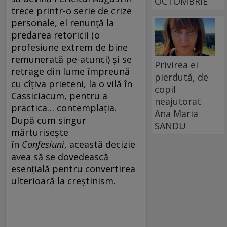
OCTOMBRIE
trece printr-o serie de crize
personale, el renunță la
predarea retoricii (o
profesiune extrem de bine
remunerată pe-atunci) și se
Privirea ei
retrage din lume împreună
pierdută, de
cu cîțiva prieteni, la o vilă în
copil
Cassiciacum, pentru a
neajutorat
practica… contemplația.
Ana Maria
După cum singur
SANDU
mărturisește
în
Confesiuni
, această decizie
avea să se dovedească
esențială pentru convertirea
ulterioară la creștinism.