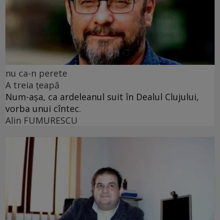
nu ca-n perete
A treia țeapă
Num-așa, ca ardeleanul suit în Dealul Clujului,
vorba unui cîntec.
Alin FUMURESCU