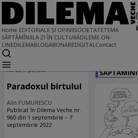
Home
EDITORIALE ȘI OPINII
SOCIETATE
TEMA
SĂPTĂMÎNII
LA ZI ÎN CULTURĂ
DILEME ON-
LINE
DILEMABLOG
ABONARE
DIGITAL
Contact
Home
CARICATU
EDITORIALE ȘI OPINII
nu ca-n perete
SĂPTĂMÎNI
TÎLC SHOW
Paradoxul birtului
Alin FUMURESCU
Publicat în Dilema Veche nr.
960 din 1 septembrie – 7
septembrie 2022