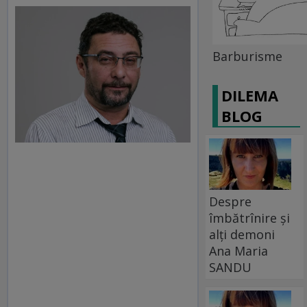
Barburisme
DILEMA
BLOG
Despre
îmbătrînire și
alți demoni
Ana Maria
SANDU