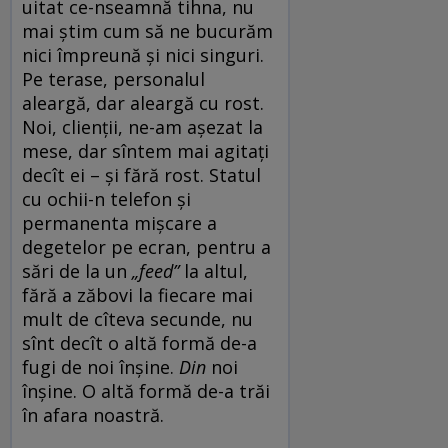
uitat ce-nseamnă tihna, nu
mai știm cum să ne bucurăm
nici împreună și nici singuri.
Pe terase, personalul
aleargă, dar aleargă cu rost.
Noi, clienții, ne-am așezat la
mese, dar sîntem mai agitați
decît ei – și fără rost. Statul
cu ochii-n telefon și
permanenta mișcare a
degetelor pe ecran, pentru a
sări de la un
„feed”
la altul,
fără a zăbovi la fiecare mai
mult de cîteva secunde, nu
sînt decît o altă formă de-a
fugi de noi înșine.
Din
noi
înșine. O altă formă de-a trăi
în afara noastră.