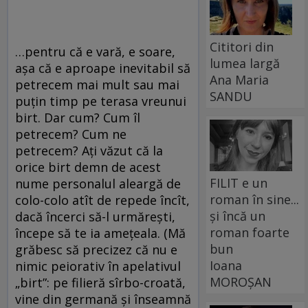
Cititori din
…pentru că e vară, e soare,
lumea largă
așa că e aproape inevitabil să
Ana Maria
petrecem mai mult sau mai
SANDU
puțin timp pe terasa vreunui
birt. Dar cum? Cum îl
petrecem? Cum ne
petrecem? Ați văzut că la
orice birt demn de acest
FILIT e un
nume personalul aleargă de
roman în sine...
colo-colo atît de repede încît,
și încă un
dacă încerci să-l urmărești,
roman foarte
începe să te ia amețeala. (Mă
bun
grăbesc să precizez că nu e
Ioana
nimic peiorativ în apelativul
MOROȘAN
„birt”: pe filieră sîrbo-croată,
vine din germană și înseamnă