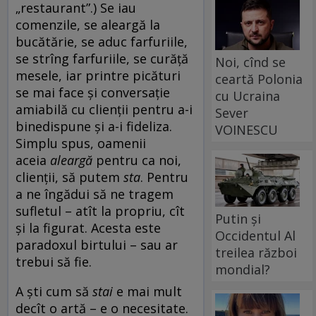
„restaurant”.) Se iau
comenzile, se aleargă la
bucătărie, se aduc farfuriile,
se strîng farfuriile, se curăță
Noi, cînd se
mesele, iar printre picături
ceartă Polonia
se mai face și conversație
cu Ucraina
amiabilă cu clienții pentru a-i
Sever
binedispune și a-i fideliza.
VOINESCU
Simplu spus, oamenii
aceia
aleargă
pentru ca noi,
clienții, să putem
sta
. Pentru
a ne îngădui să ne tragem
sufletul – atît la propriu, cît
Putin și
și la figurat. Acesta este
Occidentul Al
paradoxul birtului – sau ar
treilea război
trebui să fie.
mondial?
A ști cum să
stai
e mai mult
decît o artă – e o necesitate.