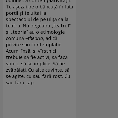
odihnei, a contemplativității.
Te așezai pe o băncuță în fața
porții și te uitai la
spectacolul de pe uliță ca la
teatru. Nu degeaba „teatrul”
și „teoria” au o etimologie
comună –
theoria
, adică
privire sau contemplație.
Acum, însă, și vîrstnicii
trebuie să fie activi, să facă
sport, să se implice. Să fie
zvăpăiați. Cu alte cuvinte, să
se agite, cu sau fără rost. Cu
sau fără cap.