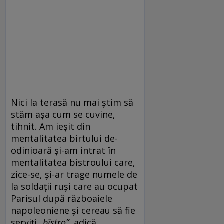
Nici la terasă nu mai știm să
stăm așa cum se cuvine,
tihnit. Am ieșit din
mentalitatea birtului de-
odinioară și-am intrat în
mentalitatea bistroului care,
zice-se, și-ar trage numele de
la soldații ruși care au ocupat
Parisul după războaiele
napoleoniene și cereau să fie
serviți
„bîstro”
, adică