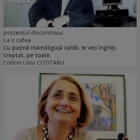
prezentul discontinuu
La o cafea
Cu puţină mămăliguţă caldă, le veţi înghiţi,
treptat, pe toate.
Codrin Liviu CUŢITARU