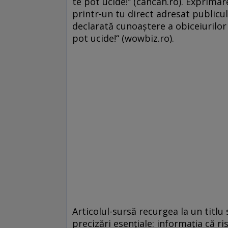
te pot ucide!“ (cancan.ro). Exprimar
printr-un tu direct adresat publicul
declarată cunoaştere a obiceiurilor s
pot ucide!“ (wowbiz.ro).
Articolul-sursă recurgea la un titlu
precizări esenţiale: informaţia că r