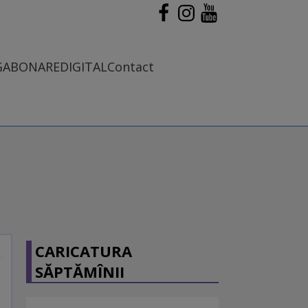
G
ABONARE
DIGITAL
Contact
CARICATURA
SĂPTĂMÎNII