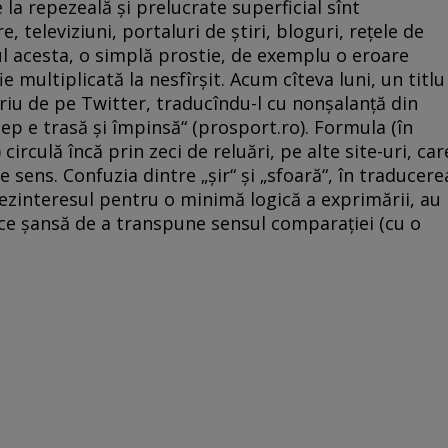
 la repezeală şi prelucrate superficial sînt
, televiziuni, portaluri de ştiri, bloguri, reţele de
lul acesta, o simplă prostie, de exemplu o eroare
 multiplicată la nesfîrşit. Acum cîteva luni, un titlu
iu de pe Twitter, traducîndu-l cu nonşalanţă din
ep e trasă şi împinsă“ (prosport.ro). Formula (în
 circulă încă prin zeci de reluări, pe alte site-uri, car
de sens. Confuzia dintre „şir“ şi „sfoară“, în traducere
dezinteresul pentru o minimă logică a exprimării, au
ice şansă de a transpune sensul comparaţiei (cu o