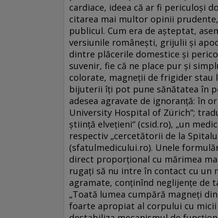
cardiace, ideea că ar fi periculoşi 
citarea mai multor opinii prudente, 
publicul. Cum era de aşteptat, ase
versiunile româneşti, grijulii şi apo
dintre plăcerile domestice şi pericol
suvenir, fie că ne place pur şi simp
colorate, magneţii de frigider stau l
bijuterii îţi pot pune sănătatea în p
adesea agravate de ignoranţă: în or
University Hospital of Zürich“; trad
ştiinţă elveţieni“ (csid.ro), „un medic
respectiv „cercetătorii de la Spital
(sfatulmedicului.ro). Unele formulări
direct proporţional cu mărimea magne
rugaţi să nu intre în contact cu un 
agramate, conţinînd neglijenţe de 
„Toată lumea cumpără magneţi din că
foarte apropiat al corpului cu mici
destabiliza mecanismul de funcţionar