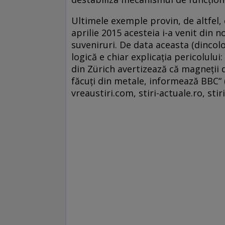
Ultimele exemple provin, de altfel, d
aprilie 2015 acesteia i-a venit din n
suveniruri. De data aceasta (dincolo
logică e chiar explicaţia pericolului
din Zürich avertizează că magneţii d
făcuţi din metale, informează BBC“ (
vreaustiri.com, stiri-actuale.ro, sti