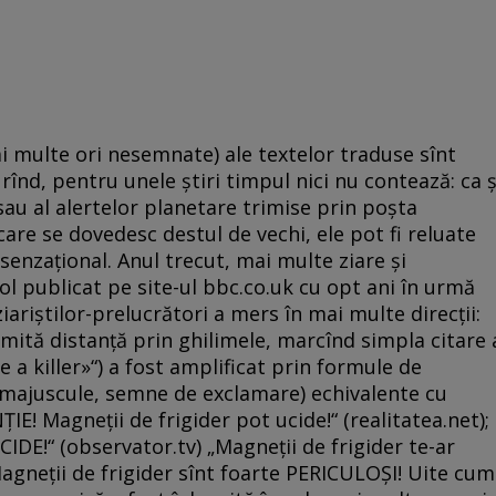
ai multe ori nesemnate) ale textelor traduse sînt
înd, pentru unele ştiri timpul nici nu contează: ca ş
sau al alertelor planetare trimise prin poşta
icare se dovedesc destul de vechi, ele pot fi reluate
senzaţional. Anul trecut, mai multe ziare şi
col publicat pe site-ul bbc.co.uk cu opt ani în urmă
ziariştilor-prelucrători a mers în mai multe direcţii:
numită distanţă prin ghilimele, marcînd simpla citare 
 a killer»“) a fost amplificat prin formule de
i, majuscule, semne de exclamare) echivalente cu
ŢIE! Magneţii de frigider pot ucide!“ (realitatea.net);
IDE!“ (observator.tv) „Magneţii de frigider te-ar
Magneţii de frigider sînt foarte PERICULOŞI! Uite cum