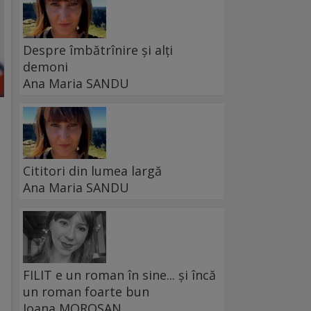
Despre îmbătrînire și alți
demoni
Ana Maria SANDU
Cititori din lumea largă
Ana Maria SANDU
FILIT e un roman în sine... și încă
un roman foarte bun
Ioana MOROȘAN