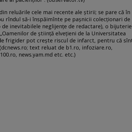
in reluările cele mai recente ale ştirii; se pare că în
ou rîndul să-i înspăimînte pe paşnicii colecţionari de
 de inevitabilele neglijenţe de redactare), o bijuterie
: „Oamenilor de ştiinţă elveţieni de la Universitatea
e frigider pot creşte riscul de infarct, pentru că sîn
dcnews.ro; text reluat de b1.ro, infoziare.ro,
ri100.ro, news.yam.md etc. etc.)