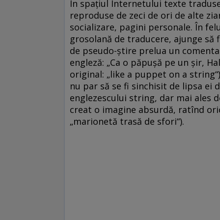
În spaţiul Internetului texte traduse
reproduse de zeci de ori de alte ziare
socializare, pagini personale. În fe
grosolană de traducere, ajunge să fie
de pseudo-ştire prelua un comentar
engleză: „Ca o păpuşă pe un şir, Hal
original: „like a puppet on a string“)
nu par să se fi sinchisit de lipsa ei 
englezescului string, dar mai ales 
creat o imagine absurdă, ratînd or
„marionetă trasă de sfori“).