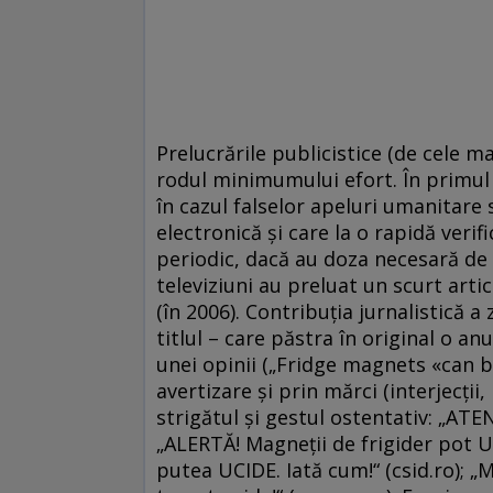
Prelucrările publicistice (de cele m
rodul minimumului efort. În primul r
în cazul falselor apeluri umanitare 
electronică şi care la o rapidă verif
periodic, dacă au doza necesară de 
televiziuni au preluat un scurt arti
(în 2006). Contribuţia jurnalistică a 
titlul – care păstra în original o a
unei opinii („Fridge magnets «can be
avertizare şi prin mărci (interjecţi
strigătul şi gestul ostentativ: „ATEN
„ALERTĂ! Magneţii de frigider pot UC
putea UCIDE. Iată cum!“ (csid.ro); „