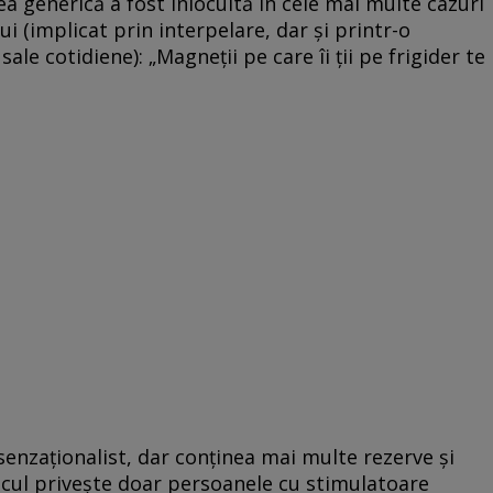
ea generică a fost înlocuită în cele mai multe cazuri
ui (implicat prin interpelare, dar şi printr-o
ale cotidiene): „Magneţii pe care îi ţii pe frigider te
 senzaţionalist, dar conţinea mai multe rezerve şi
iscul priveşte doar persoanele cu stimulatoare