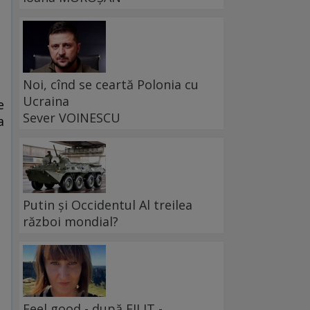
Noi, cînd se ceartă Polonia cu
Ucraina
e
Sever VOINESCU
a
Putin și Occidentul Al treilea
război mondial?
Feel good - după FILIT -