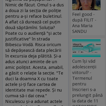
Nimic de făcut. Omul s-a dus
a doua zi la secţia de poliţie
Feel good -
pentru a-şi reface buletinul.
după FILIT -
A aflat că durează cel puţin
Ana Maria
două săptămîni. Soluţia?
SANDU
Poate cu o audienţă "şi acte
justificative" în strada
Bibescu-Vodă. Risca oricum
să depăşească data plecării
în excursia deja plătită. Şi-a
Cum își văd
adus atunci aminte de un
adolescenții
amic poliţist. Acesta, amabil,
viitorul? -
a găsit o relaţie la secţie. "Te
Termenul
duci la doamna X cu toate
pentru
actele şi-ţi face cartea de
înscrieri s-a
identitate mai repede. Şi nu
prelungit până
cumva să-i dai ceva."
la data de 11
Niculescu şi-a adunat actele