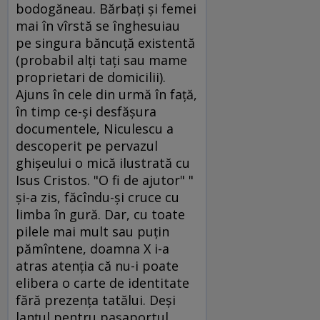
bodogăneau. Bărbaţi şi femei
mai în vîrstă se înghesuiau
pe singura băncuţă existentă
(probabil alţi taţi sau mame
proprietari de domicilii).
Ajuns în cele din urmă în faţă,
în timp ce-şi desfăşura
documentele, Niculescu a
descoperit pe pervazul
ghişeului o mică ilustrată cu
Isus Cristos. "O fi de ajutor" "
şi-a zis, făcîndu-şi cruce cu
limba în gură. Dar, cu toate
pilele mai mult sau puţin
pămîntene, doamna X i-a
atras atenţia că nu-i poate
elibera o carte de identitate
fără prezenţa tatălui. Deşi
lanţul pentru paşaportul