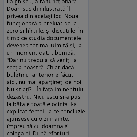
La ghişeu, altă funcţionară.
Doar Isus din ilustrată îl
privea din acelaşi loc. Noua
funcţionară a preluat de la
zero şi hîrtiile, şi discuţiile. În
timp ce studia documentele
devenea tot mai uimită şi, la
un moment dat..., bombă:
"Dar nu trebuia să veniţi la
secţia noastră. Chiar dacă
buletinul anterior e făcut
aici, nu mai aparţineţi de noi.
Nu ştiaţi?". În faţa iminentului
dezastru, Niculescu şi-a pus
la bătaie toată elocinţa. I-a
explicat femeii la ce concluzie
ajunsese cu o zi înainte,
împreună cu doamna X,
colega ei. După eforturi