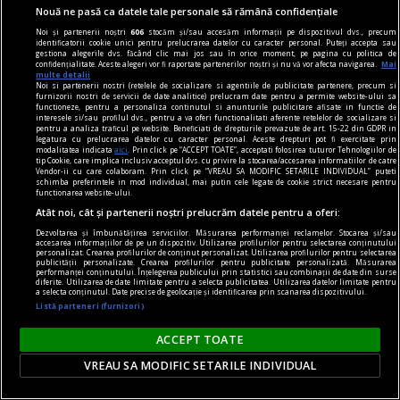
Nouă ne pasă ca datele tale personale să rămână confidențiale
Noi și partenerii noștri
606
stocăm și/sau accesăm informații pe dispozitivul dvs., precum
identificatorii cookie unici pentru prelucrarea datelor cu caracter personal. Puteți accepta sau
gestiona alegerile dvs. făcând clic mai jos sau în orice moment, pe pagina cu politica de
confidențialitate. Aceste alegeri vor fi raportate partenerilor noștri și nu vă vor afecta navigarea.
Mai
multe detalii
cuvinte nepotrivite
Noi si partenerii nostri (retelele de socializare si agentiile de publicitate partenere, precum si
furnizorii nostri de servicii de date analitice) prelucram date pentru a permite website-ului sa
Înscenări
functioneze, pentru a personaliza continutul si anunturile publicitare afisate in functie de
interesele si/sau profilul dvs., pentru a va oferi functionalitati aferente retelelor de socializare si
În lipsa exemplelor, utilizatorul obișnuit al
pentru a analiza traficul pe website. Beneficiati de drepturile prevazute de art. 15-22 din GDPR in
legatura cu prelucrarea datelor cu caracter personal. Aceste drepturi pot fi exercitate prin
dicționarului nu poate fi sigur de excluderea unei
modalitatea indicata
aici
. Prin click pe “ACCEPT TOATE”, acceptati folosirea tuturor Tehnologiilor de
tip Cookie, care implica inclusiv acceptul dvs. cu privire la stocarea/accesarea informatiilor de catre
construcții.
Vendor-ii cu care colaboram. Prin click pe “VREAU SA MODIFIC SETARILE INDIVIDUAL” puteti
schimba preferintele in mod individual, mai putin cele legate de cookie strict necesare pentru
Rodica ZAFIU
functionarea website-ului.
Atât noi, cât și partenerii noștri prelucrăm datele pentru a oferi:
Dezvoltarea și îmbunătățirea serviciilor. Măsurarea performanței reclamelor. Stocarea și/sau
accesarea informațiilor de pe un dispozitiv. Utilizarea profilurilor pentru selectarea conținutului
personalizat. Crearea profilurilor de conținut personalizat. Utilizarea profilurilor pentru selectarea
publicității personalizate. Crearea profilurilor pentru publicitate personalizată. Măsurarea
performanței conținutului. Înțelegerea publicului prin statistici sau combinații de date din surse
diferite. Utilizarea de date limitate pentru a selecta publicitatea. Utilizarea datelor limitate pentru
a selecta conținutul. Date precise de geolocație și identificarea prin scanarea dispozitivului.
Listă parteneri (furnizori)
ACCEPT TOATE
VREAU SA MODIFIC SETARILE INDIVIDUAL