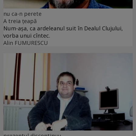
nu ca-n perete
A treia țeapă
Num-așa, ca ardeleanul suit în Dealul Clujului,
vorba unui cîntec.
Alin FUMURESCU
prezentul discontinuu