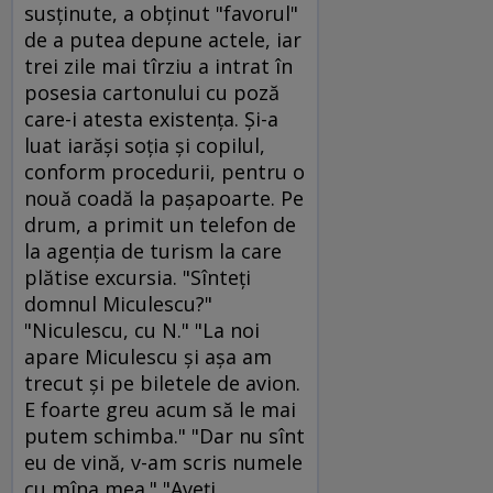
susţinute, a obţinut "favorul"
de a putea depune actele, iar
trei zile mai tîrziu a intrat în
posesia cartonului cu poză
care-i atesta existenţa. Şi-a
luat iarăşi soţia şi copilul,
conform procedurii, pentru o
nouă coadă la paşapoarte. Pe
drum, a primit un telefon de
la agenţia de turism la care
plătise excursia. "Sînteţi
domnul Miculescu?"
"Niculescu, cu N." "La noi
apare Miculescu şi aşa am
trecut şi pe biletele de avion.
E foarte greu acum să le mai
putem schimba." "Dar nu sînt
eu de vină, v-am scris numele
cu mîna mea." "Aveţi