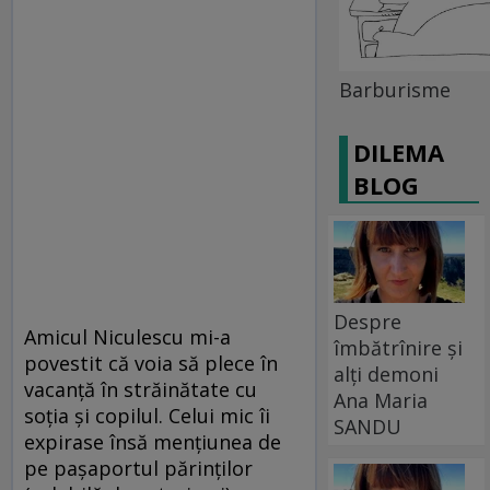
Barburisme
DILEMA
BLOG
Despre
Amicul Niculescu mi-a
îmbătrînire și
povestit că voia să plece în
alți demoni
vacanţă în străinătate cu
Ana Maria
soţia şi copilul. Celui mic îi
SANDU
expirase însă menţiunea de
pe paşaportul părinţilor