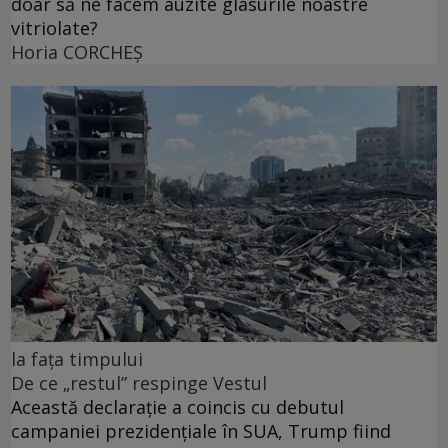
doar să ne facem auzite glasurile noastre
vitriolate?
Horia CORCHEŞ
la fața timpului
De ce „restul” respinge Vestul
Această declarație a coincis cu debutul
campaniei prezidențiale în SUA, Trump fiind