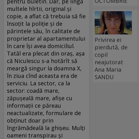
OCTOMBRIE
pentru buletin. Dar, pe lîngă
multele hîrtii, original şi
copie, a aflat că trebuia să fie
însoţit la poliţie şi de
părintele său, în calitate de
proprietar al apartamentului
Privirea ei
în care îşi avea domiciliul.
pierdută, de
Tatăl era plecat din oraş, aşa
copil
că Niculescu s-a hotărît să
neajutorat
meargă singur la doamna X,
Ana Maria
în ziua cînd aceasta era de
SANDU
serviciu. La sector, ca la
sector: coadă mare,
zăpuşeală mare, afişe cu
informaţii ce păreau
neactualizate, formulare de
obţinut doar prin
îngrămădeală la ghişeu. Mulţi
oameni transpirau şi