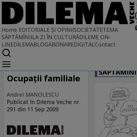
Home
EDITORIALE ȘI OPINII
SOCIETATE
TEMA
SĂPTĂMÎNII
LA ZI ÎN CULTURĂ
DILEME ON-
LINE
DILEMABLOG
ABONARE
DIGITAL
Contact
Home
CARICATU
EDITORIALE ȘI OPINII
SĂPTĂMÎNI
TÎLC SHOW
Ocupaţii familiale
Andrei MANOLESCU
Publicat în Dilema Veche nr.
291 din 11 Sep 2009