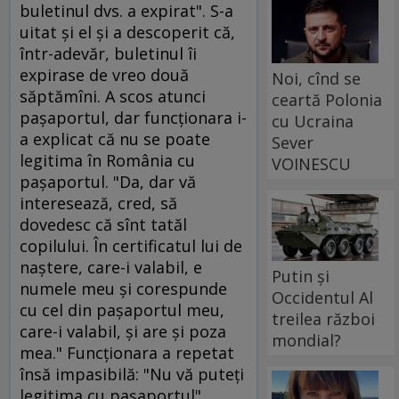
buletinul dvs. a expirat". S-a
uitat şi el şi a descoperit că,
într-adevăr, buletinul îi
expirase de vreo două
Noi, cînd se
săptămîni. A scos atunci
ceartă Polonia
paşaportul, dar funcţionara i-
cu Ucraina
a explicat că nu se poate
Sever
legitima în România cu
VOINESCU
paşaportul. "Da, dar vă
interesează, cred, să
dovedesc că sînt tatăl
copilului. În certificatul lui de
naştere, care-i valabil, e
Putin și
numele meu şi corespunde
Occidentul Al
cu cel din paşaportul meu,
treilea război
care-i valabil, şi are şi poza
mondial?
mea." Funcţionara a repetat
însă impasibilă: "Nu vă puteţi
legitima cu paşaportul".