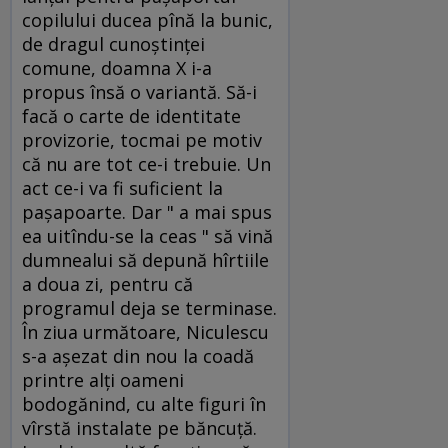
copilului ducea pînă la bunic,
de dragul cunoştinţei
comune, doamna X i-a
propus însă o variantă. Să-i
facă o carte de identitate
provizorie, tocmai pe motiv
că nu are tot ce-i trebuie. Un
act ce-i va fi suficient la
paşapoarte. Dar " a mai spus
ea uitîndu-se la ceas " să vină
dumnealui să depună hîrtiile
a doua zi, pentru că
programul deja se terminase.
În ziua următoare, Niculescu
s-a aşezat din nou la coadă
printre alţi oameni
bodogănind, cu alte figuri în
vîrstă instalate pe băncuţă.