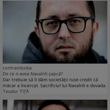
contraintuiția
De ce n-avea Navalnîi șapcă?
Dar trebuie să îi dăm societății ruse credit că
măcar a încercat. Sacrificiul lui Navalnîi e dovada.
Teodor TIŢĂ