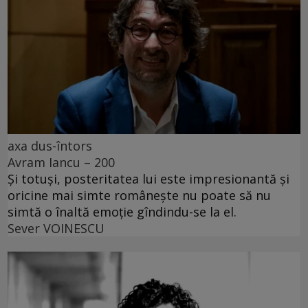
axa dus-întors
Avram Iancu – 200
Și totuși, posteritatea lui este impresionantă și
oricine mai simte românește nu poate să nu
simtă o înaltă emoție gîndindu-se la el.
Sever VOINESCU