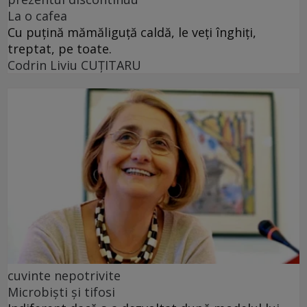
La o cafea
Cu puţină mămăliguţă caldă, le veţi înghiţi,
treptat, pe toate.
Codrin Liviu CUŢITARU
cuvinte nepotrivite
Microbiști și tifosi