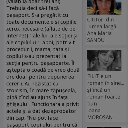
(valabilă doar trei ani).
Trebuia deci să-i facă
paşaport. S-a pregătit cu
Cititori din
toate documentele şi copiile
lumea largă
xerox necesare (aflate de pe
Ana Maria
Internet) " ale lui, ale soţiei şi
SANDU
ale copilului ", apoi, potrivit
procedurii, mama, tata şi
copilul s-au prezentat la
secţia pentru paşapoarte. Îi
aştepta o coadă de vreo două
FILIT e un
ore doar pentru depunerea
roman în sine...
cererii. Au rezistat cu
și încă un
stoicism, în mare zăpuşeală,
roman foarte
pînă cînd au ajuns în faţa
bun
ghişeului. Funcţionara a privit
Ioana
actele şi a dat dezaprobator
MOROȘAN
din cap: "Nu pot face
paşaport copilului pentru că