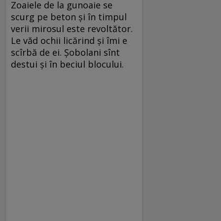
Zoaiele de la gunoaie se
scurg pe beton şi în timpul
verii mirosul este revoltător.
Le văd ochii licărind şi îmi e
scîrbă de ei. Şobolani sînt
destui şi în beciul blocului.