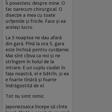
Îi povestesc despre mine. O
fac oarecum chirurgical. O
disecţie a mea cu toate
urîţeniile şi fricile. Face şi ea
acelaşi lucru.
La 3 noaptea ne dau afară
din gară. Pînă la ora 5, gara
este închisă pentru curăţenie.
Mai sînt cîţiva ca noi şi ne
strîngem în holul de la
intrare. E un cuplu ciudat în
faţa noastră, el e bătrîn, şi ea
e foarte tînără şi foarte
îndrăgostită de el.
Tot nu simt nimic.
Japonezoaica începe să cînte