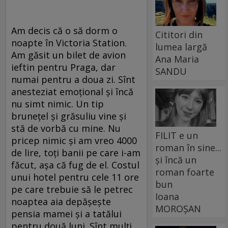
Am decis că o să dorm o
Cititori din
noapte în Victoria Station.
lumea largă
Am găsit un bilet de avion
Ana Maria
ieftin pentru Praga, dar
SANDU
numai pentru a doua zi. Sînt
anesteziat emoţional şi încă
nu simt nimic. Un tip
bruneţel şi grăsuliu vine şi
stă de vorbă cu mine. Nu
FILIT e un
pricep nimic şi am vreo 4000
roman în sine...
de lire, toţi banii pe care i-am
și încă un
făcut, aşa că fug de el. Costul
roman foarte
unui hotel pentru cele 11 ore
bun
pe care trebuie să le petrec
Ioana
noaptea aia depăşeşte
MOROȘAN
pensia mamei şi a tatălui
pentru două luni. Sînt mulţi