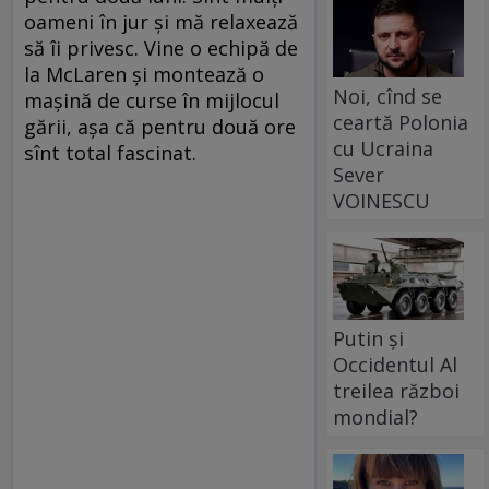
oameni în jur şi mă relaxează
să îi privesc. Vine o echipă de
la McLaren şi montează o
Noi, cînd se
maşină de curse în mijlocul
ceartă Polonia
gării, aşa că pentru două ore
cu Ucraina
sînt total fascinat.
Sever
VOINESCU
Putin și
Occidentul Al
treilea război
mondial?