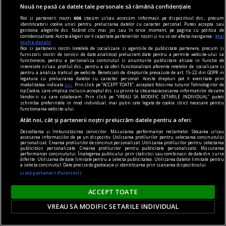
Nouă ne pasă ca datele tale personale să rămână confidențiale
Și totuși, posteritatea lui este impresionantă și
Noi și partenerii noștri
606
stocăm și/sau accesăm informații pe dispozitivul dvs., precum
oricine mai simte românește nu poate să nu
identificatorii cookie unici pentru prelucrarea datelor cu caracter personal. Puteți accepta sau
gestiona alegerile dvs. făcând clic mai jos sau în orice moment, pe pagina cu politica de
simtă o înaltă emoție gîndindu-se la el.
confidențialitate. Aceste alegeri vor fi raportate partenerilor noștri și nu vă vor afecta navigarea.
Mai
multe detalii
Sever VOINESCU
Noi si partenerii nostri (retelele de socializare si agentiile de publicitate partenere, precum si
furnizorii nostri de servicii de date analitice) prelucram date pentru a permite website-ului sa
functioneze, pentru a personaliza continutul si anunturile publicitare afisate in functie de
interesele si/sau profilul dvs., pentru a va oferi functionalitati aferente retelelor de socializare si
pentru a analiza traficul pe website. Beneficiati de drepturile prevazute de art. 15-22 din GDPR in
legatura cu prelucrarea datelor cu caracter personal. Aceste drepturi pot fi exercitate prin
modalitatea indicata
aici
. Prin click pe “ACCEPT TOATE”, acceptati folosirea tuturor Tehnologiilor de
tip Cookie, care implica inclusiv acceptul dvs. cu privire la stocarea/accesarea informatiilor de catre
Vendor-ii cu care colaboram. Prin click pe “VREAU SA MODIFIC SETARILE INDIVIDUAL” puteti
schimba preferintele in mod individual, mai putin cele legate de cookie strict necesare pentru
functionarea website-ului.
Atât noi, cât și partenerii noștri prelucrăm datele pentru a oferi:
Dezvoltarea și îmbunătățirea serviciilor. Măsurarea performanței reclamelor. Stocarea și/sau
accesarea informațiilor de pe un dispozitiv. Utilizarea profilurilor pentru selectarea conținutului
personalizat. Crearea profilurilor de conținut personalizat. Utilizarea profilurilor pentru selectarea
publicității personalizate. Crearea profilurilor pentru publicitate personalizată. Măsurarea
performanței conținutului. Înțelegerea publicului prin statistici sau combinații de date din surse
diferite. Utilizarea de date limitate pentru a selecta publicitatea. Utilizarea datelor limitate pentru
a selecta conținutul. Date precise de geolocație și identificarea prin scanarea dispozitivului.
Listă parteneri (furnizori)
ACCEPT TOATE
accent pe istorie
VREAU SA MODIFIC SETARILE INDIVIDUAL
Lech Walesa, din istorie și din prezent
Stocul pare limitat, istoria continuă.