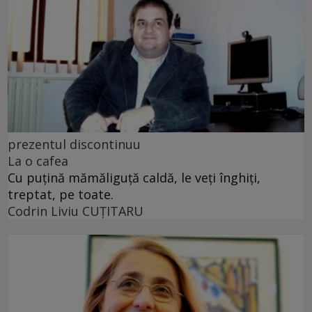
prezentul discontinuu
La o cafea
Cu puţină mămăliguţă caldă, le veţi înghiţi,
treptat, pe toate.
Codrin Liviu CUŢITARU