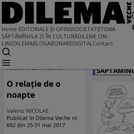
Home
EDITORIALE ȘI OPINII
SOCIETATE
TEMA
SĂPTĂMÎNII
LA ZI ÎN CULTURĂ
DILEME ON-
LINE
DILEMABLOG
ABONARE
DIGITAL
Contact
Home
CARICATU
EDITORIALE ȘI OPINII
rătăcit în Euro-Narnia
SĂPTĂMÎNI
TÎLC SHOW
O relaţie de o
noapte
Valeriu NICOLAE
Publicat în Dilema Veche nr.
692 din 25-31 mai 2017