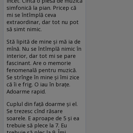
încet. Cîntă o piesă de muzică
simfonică la pian. Pricep că
mi se întîmplă ceva
extraordinar, dar tot nu pot
să simt nimic.
Stă lipită de mine şi mă ia de
mînă. Nu se întîmplă nimic în
interior, dar tot mi se pare
fascinant. Are o memorie
fenomenală pentru muzică.
Se strînge în mine şi îmi zice
că îi e frig. O iau în braţe.
Adoarme rapid.
Cuplul din faţă doarme şi el.
Se trezesc cînd răsare
soarele. E aproape de 5 şi ea
trebuie să plece la 7. Eu
trebuie să plec la 9. Îmi