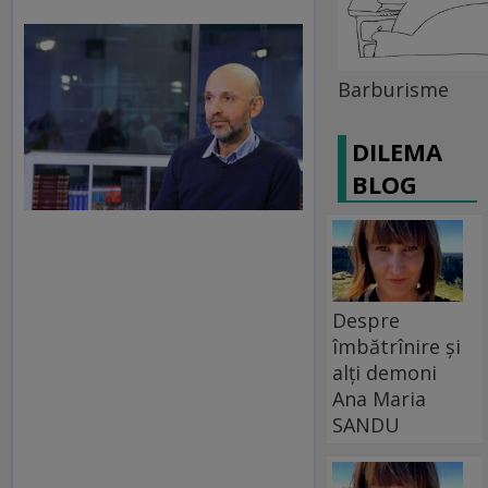
Barburisme
DILEMA
BLOG
Despre
îmbătrînire și
alți demoni
Ana Maria
SANDU