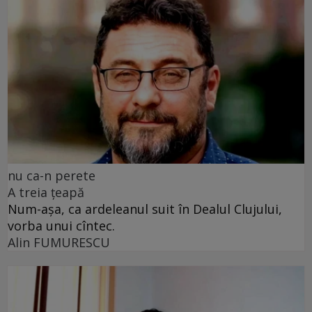
nu ca-n perete
A treia țeapă
Num-așa, ca ardeleanul suit în Dealul Clujului,
vorba unui cîntec.
Alin FUMURESCU