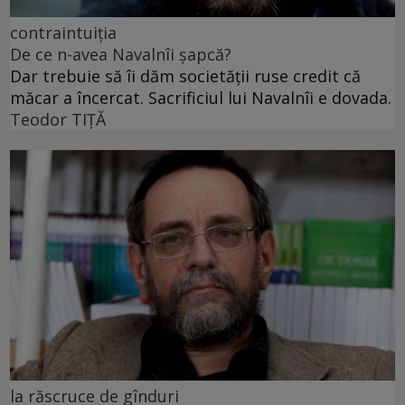
contraintuiția
De ce n-avea Navalnîi șapcă?
Dar trebuie să îi dăm societății ruse credit că
măcar a încercat. Sacrificiul lui Navalnîi e dovada.
Teodor TIŢĂ
la răscruce de gînduri