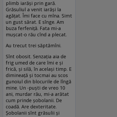
plimb iarăşi prin gară.
Grăsuliul a venit iarăşi la
agăţat. Îmi face cu mîna. Simt
un gust sărat. E sînge. Am
buza ferfeniţă. Fata mi-a
muşcat-o rău cînd a plecat.
Au trecut trei săptămîni.
Sînt obosit. Senzaţia aia de
frig umed de care îmi e şi
frică, şi silă, în acelaşi timp. E
dimineaţă şi tocmai au scos
gunoiul din blocurile de lîngă
mine. Un -puşti de vreo 10
ani, murdar rău, mi-a arătat
cum prinde şobolanii. De
coadă. Are dexteritate.
Şobolanii sînt grăsulii şi