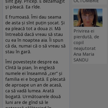
OCTOMBRIE
sînt gay. Pricep. E dezamăgit
şi pleacă. Ea rîde.
E frumoasă. Îmi dau seama
de asta şi sînt puţin şocat. Şi
ea pleacă tot a doua zi. Mă
Privirea ei
întreabă dacă vreau să stau
pierdută, de
cu ea în noaptea aia. Îi spun
copil
că da, numai că o să vreau să
neajutorat
stau în gară.
Ana Maria
SANDU
Îmi povesteşte despre ea.
Cîntă la pian, în engleză
numele ei înseamnă „cer“ şi
familia ei e bogată. E plecată
de aproape un an de acasă,
ca să vadă lumea. Arată
bogată. Următoarele două
luni are de gînd să le
petreacă călătorind în