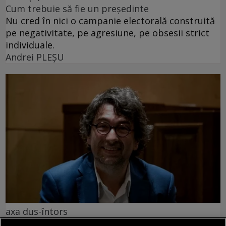
Cum trebuie să fie un președinte
Nu cred în nici o campanie electorală construită
pe negativitate, pe agresiune, pe obsesii strict
individuale.
Andrei PLEŞU
axa dus-întors
Avram Iancu – 200