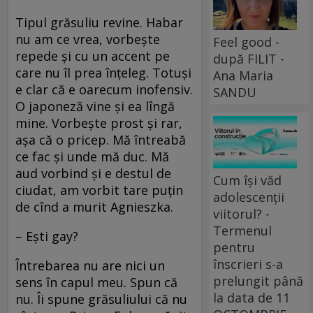
Tipul grăsuliu revine. Habar
nu am ce vrea, vorbeşte
Feel good -
repede şi cu un accent pe
după FILIT -
care nu îl prea înţeleg. Totuşi
Ana Maria
e clar că e oarecum inofensiv.
SANDU
O japoneză vine şi ea lîngă
mine. Vorbeşte prost şi rar,
aşa că o pricep. Mă întreabă
ce fac şi unde mă duc. Mă
aud vorbind şi e destul de
Cum își văd
ciudat, am vorbit tare puţin
adolescenții
de cînd a murit Agnieszka.
viitorul? -
Termenul
– Eşti gay?
pentru
înscrieri s-a
Întrebarea nu are nici un
prelungit până
sens în capul meu. Spun că
la data de 11
nu. Îi spune grăsuliului că nu