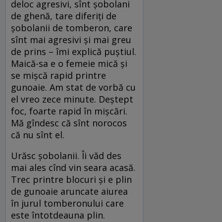
deloc agresivi, sînt şobolani
de ghenă, tare diferiţi de
şobolanii de tomberon, care
sînt mai agresivi şi mai greu
de prins – îmi explică puştiul.
Maică-sa e o femeie mică şi
se mişcă rapid printre
gunoaie. Am stat de vorbă cu
el vreo zece minute. Deştept
foc, foarte rapid în mişcări.
Mă gîndesc că sînt norocos
că nu sînt el.
Urăsc şobolanii. Îi văd des
mai ales cînd vin seara acasă.
Trec printre blocuri şi e plin
de gunoaie aruncate aiurea
în jurul tomberonului care
este întotdeauna plin.