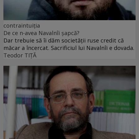
contraintuiția
De ce n-avea Navalnîi șapcă?
Dar trebuie să îi dăm societății ruse credit că
măcar a încercat. Sacrificiul lui Navalnîi e dovada.
Teodor TIŢĂ