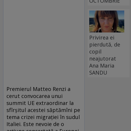
OCTOMBRIE
Privirea ei
pierdută, de
copil
neajutorat
Ana Maria
SANDU
Premierul Matteo Renzi a
cerut convocarea unui
summit UE extraordinar la
sfîrşitul acestei săptămîni pe
tema crizei migraţiei în sudul
Italiei. Este nevoie de o
acţiune concertată a Europei