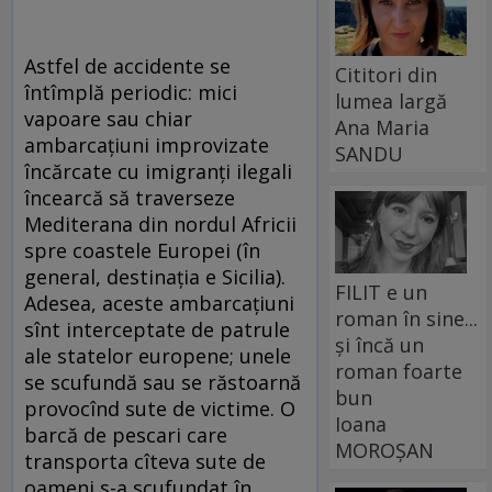
Astfel de accidente se
Cititori din
întîmplă periodic: mici
lumea largă
vapoare sau chiar
Ana Maria
ambarcaţiuni improvizate
SANDU
încărcate cu imigranţi ilegali
încearcă să traverseze
Mediterana din nordul Africii
spre coastele Europei (în
general, destinaţia e Sicilia).
FILIT e un
Adesea, aceste ambarcaţiuni
roman în sine...
sînt interceptate de patrule
și încă un
ale statelor europene; unele
roman foarte
se scufundă sau se răstoarnă
bun
provocînd sute de victime. O
Ioana
barcă de pescari care
MOROȘAN
transporta cîteva sute de
oameni s-a scufundat în