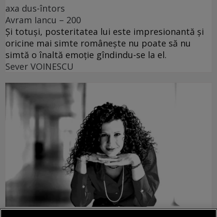
axa dus-întors
Avram Iancu – 200
Și totuși, posteritatea lui este impresionantă și
oricine mai simte românește nu poate să nu
simtă o înaltă emoție gîndindu-se la el.
Sever VOINESCU
accent pe istorie