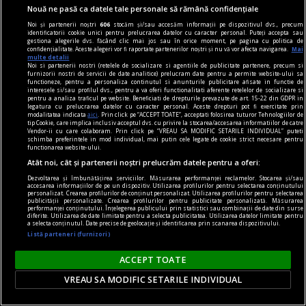
Nouă ne pasă ca datele tale personale să rămână confidențiale
Lech Walesa, din istorie și din prezent
Noi și partenerii noștri
606
stocăm și/sau accesăm informații pe dispozitivul dvs., precum
Stocul pare limitat, istoria continuă.
identificatorii cookie unici pentru prelucrarea datelor cu caracter personal. Puteți accepta sau
gestiona alegerile dvs. făcând clic mai jos sau în orice moment, pe pagina cu politica de
Mihaela SIMINA
confidențialitate. Aceste alegeri vor fi raportate partenerilor noștri și nu vă vor afecta navigarea.
Mai
multe detalii
Noi si partenerii nostri (retelele de socializare si agentiile de publicitate partenere, precum si
furnizorii nostri de servicii de date analitice) prelucram date pentru a permite website-ului sa
functioneze, pentru a personaliza continutul si anunturile publicitare afisate in functie de
interesele si/sau profilul dvs., pentru a va oferi functionalitati aferente retelelor de socializare si
pentru a analiza traficul pe website. Beneficiati de drepturile prevazute de art. 15-22 din GDPR in
legatura cu prelucrarea datelor cu caracter personal. Aceste drepturi pot fi exercitate prin
modalitatea indicata
aici
. Prin click pe “ACCEPT TOATE”, acceptati folosirea tuturor Tehnologiilor de
tip Cookie, care implica inclusiv acceptul dvs. cu privire la stocarea/accesarea informatiilor de catre
Vendor-ii cu care colaboram. Prin click pe “VREAU SA MODIFIC SETARILE INDIVIDUAL” puteti
schimba preferintele in mod individual, mai putin cele legate de cookie strict necesare pentru
functionarea website-ului.
Atât noi, cât și partenerii noștri prelucrăm datele pentru a oferi:
Dezvoltarea și îmbunătățirea serviciilor. Măsurarea performanței reclamelor. Stocarea și/sau
accesarea informațiilor de pe un dispozitiv. Utilizarea profilurilor pentru selectarea conținutului
personalizat. Crearea profilurilor de conținut personalizat. Utilizarea profilurilor pentru selectarea
publicității personalizate. Crearea profilurilor pentru publicitate personalizată. Măsurarea
performanței conținutului. Înțelegerea publicului prin statistici sau combinații de date din surse
diferite. Utilizarea de date limitate pentru a selecta publicitatea. Utilizarea datelor limitate pentru
a selecta conținutul. Date precise de geolocație și identificarea prin scanarea dispozitivului.
Listă parteneri (furnizori)
prezentul discontinuu
ACCEPT TOATE
Misterul voiniciei
VREAU SA MODIFIC SETARILE INDIVIDUAL
„Strîmbă-Lemne” nu are, după cum se vede, o
tipologie fixă, el variind imagistic în funcţie de