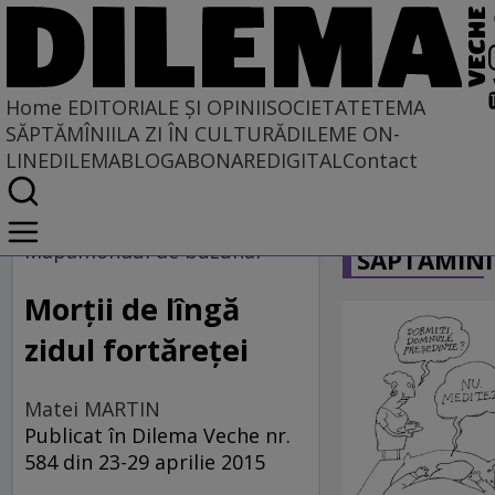
Home
EDITORIALE ȘI OPINII
SOCIETATE
TEMA
SĂPTĂMÎNII
LA ZI ÎN CULTURĂ
DILEME ON-
LINE
DILEMABLOG
ABONARE
DIGITAL
Contact
Home
CARICATU
EDITORIALE ȘI OPINII
Mapamondul de buzunar
SĂPTĂMÎNI
TÎLC SHOW
Morţii de lîngă
zidul fortăreţei
Matei MARTIN
Publicat în Dilema Veche nr.
584 din 23-29 aprilie 2015