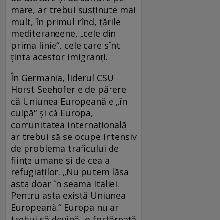
mare, ar trebui susţinute mai
mult, în primul rînd, ţările
mediteraneene, „cele din
prima linie“, cele care sînt
ţinta acestor imigranţi.
În Germania, liderul CSU
Horst Seehofer e de părere
că Uniunea Europeană e „în
culpă“ şi că Europa,
comunitatea internaţională
ar trebui să se ocupe intensiv
de problema traficului de
fiinţe umane şi de cea a
refugiaţilor. „Nu putem lăsa
asta doar în seama Italiei.
Pentru asta există Uniunea
Europeană.“ Europa nu ar
trebui să devină „o fortăreaţă