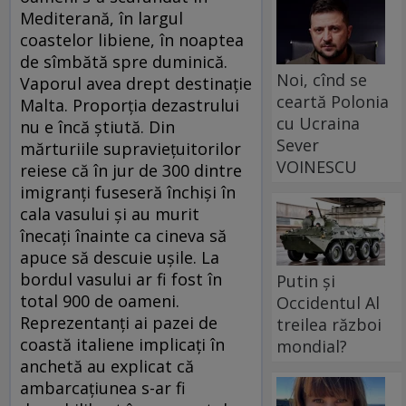
Mediterană, în largul
coastelor libiene, în noaptea
de sîmbătă spre duminică.
Noi, cînd se
Vaporul avea drept destinaţie
ceartă Polonia
Malta. Proporţia dezastrului
cu Ucraina
nu e încă ştiută. Din
Sever
mărturiile supravieţuitorilor
VOINESCU
reiese că în jur de 300 dintre
imigranţi fuseseră închişi în
cala vasului şi au murit
înecaţi înainte ca cineva să
apuce să descuie uşile. La
bordul vasului ar fi fost în
Putin și
total 900 de oameni.
Occidentul Al
Reprezentanţi ai pazei de
treilea război
coastă italiene implicaţi în
mondial?
anchetă au explicat că
ambarcaţiunea s-ar fi