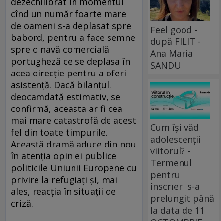
dezechilibrat în momentul
cînd un număr foarte mare
de oameni s-a deplasat spre
Feel good -
babord, pentru a face semne
după FILIT -
spre o navă comercială
Ana Maria
portugheză ce se deplasa în
SANDU
acea direcţie pentru a oferi
asistenţă. Dacă bilanţul,
deocamdată estimativ, se
confirmă, aceasta ar fi cea
mai mare catastrofă de acest
Cum își văd
fel din toate timpurile.
adolescenții
Această dramă aduce din nou
viitorul? -
în atenţia opiniei publice
Termenul
politicile Uniunii Europene cu
pentru
privire la refugiaţi şi, mai
înscrieri s-a
ales, reacţia în situaţii de
prelungit până
criză.
la data de 11