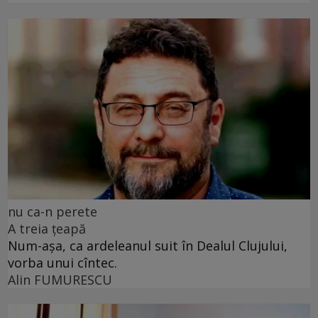
nu ca-n perete
A treia țeapă
Num-așa, ca ardeleanul suit în Dealul Clujului,
vorba unui cîntec.
Alin FUMURESCU