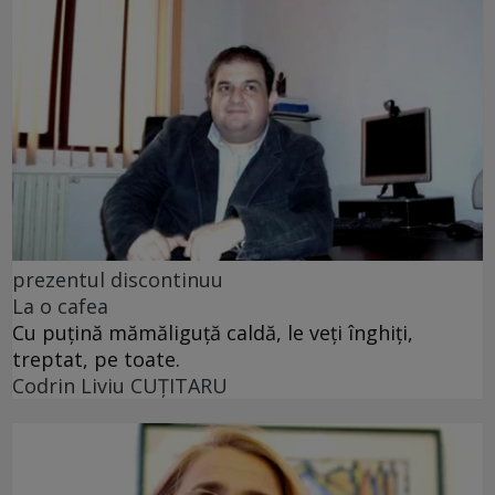
prezentul discontinuu
La o cafea
Cu puţină mămăliguţă caldă, le veţi înghiţi,
treptat, pe toate.
Codrin Liviu CUŢITARU