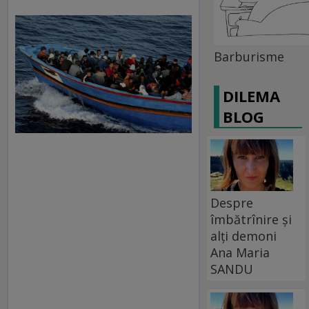
Barburisme
DILEMA
BLOG
Despre
îmbătrînire și
alți demoni
Ana Maria
SANDU