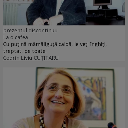
prezentul discontinuu
La o cafea
Cu puţină mămăliguţă caldă, le veţi înghiţi,
treptat, pe toate.
Codrin Liviu CUŢITARU