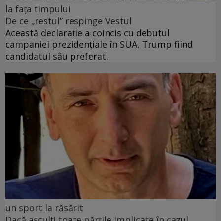
la fața timpului
De ce „restul” respinge Vestul
Această declarație a coincis cu debutul
campaniei prezidențiale în SUA, Trump fiind
candidatul său preferat.
un sport la răsărit
Dacă asculți toate părțile implicate în cazul