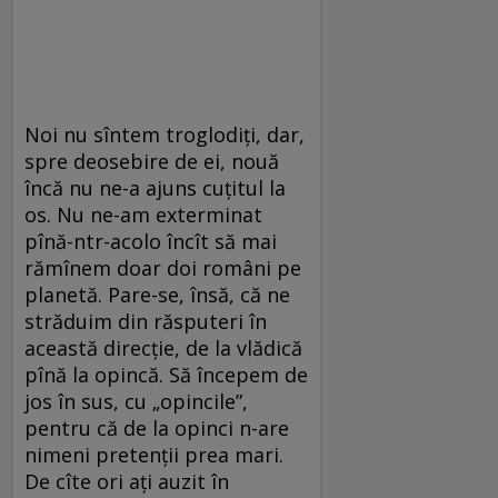
Noi nu sîntem troglodiți, dar,
spre deosebire de ei, nouă
încă nu ne-a ajuns cuțitul la
os. Nu ne-am exterminat
pînă-ntr-acolo încît să mai
rămînem doar doi români pe
planetă. Pare-se, însă, că ne
străduim din răsputeri în
această direcție, de la vlădică
pînă la opincă. Să începem de
jos în sus, cu „opincile”,
pentru că de la opinci n-are
nimeni pretenții prea mari.
De cîte ori ați auzit în