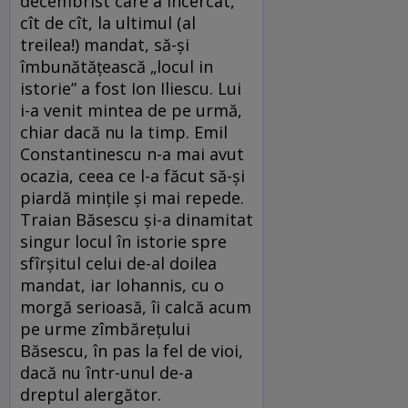
decembrist care a încercat,
cît de cît, la ultimul (al
treilea!) mandat, să-și
îmbunătățească „locul in
istorie” a fost Ion Iliescu. Lui
i-a venit mintea de pe urmă,
chiar dacă nu la timp. Emil
Constantinescu n-a mai avut
ocazia, ceea ce l-a făcut să-și
piardă mințile și mai repede.
Traian Băsescu și-a dinamitat
singur locul în istorie spre
sfîrșitul celui de-al doilea
mandat, iar Iohannis, cu o
morgă serioasă, îi calcă acum
pe urme zîmbărețului
Băsescu, în pas la fel de vioi,
dacă nu într-unul de-a
dreptul alergător.