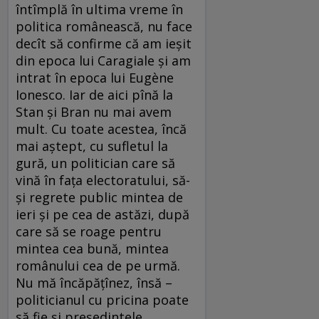
întîmplă în ultima vreme în
politica românească, nu face
decît să confirme că am ieșit
din epoca lui Caragiale și am
intrat în epoca lui Eugène
Ionesco. Iar de aici pînă la
Stan și Bran nu mai avem
mult. Cu toate acestea, încă
mai aștept, cu sufletul la
gură, un politician care să
vină în fața electoratului, să-
și regrete public mintea de
ieri și pe cea de astăzi, după
care să se roage pentru
mintea cea bună, mintea
românului cea de pe urmă.
Nu mă încăpățînez, însă –
politicianul cu pricina poate
să fie și președintele