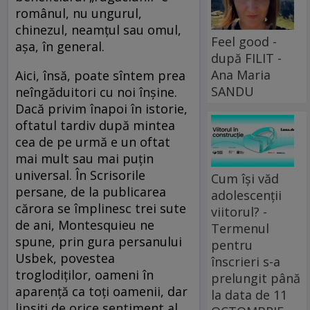
românul, nu ungurul,
chinezul, neamțul sau omul,
Feel good -
așa, în general.
după FILIT -
Ana Maria
Aici, însă, poate sîntem prea
SANDU
neîngăduitori cu noi înșine.
Dacă privim înapoi în istorie,
oftatul tardiv după mintea
cea de pe urmă e un oftat
mai mult sau mai puțin
universal. În Scrisorile
Cum își văd
persane, de la publicarea
adolescenții
cărora se împlinesc trei sute
viitorul? -
de ani, Montesquieu ne
Termenul
spune, prin gura persanului
pentru
Usbek, povestea
înscrieri s-a
troglodiților, oameni în
prelungit până
aparență ca toți oamenii, dar
la data de 11
lipsiți de orice sentiment al