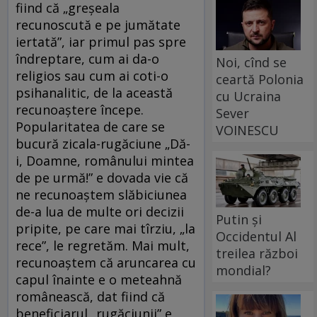
fiind că „greșeala
recunoscută e pe jumătate
iertată”, iar primul pas spre
îndreptare, cum ai da-o
Noi, cînd se
religios sau cum ai coti-o
ceartă Polonia
psihanalitic, de la această
cu Ucraina
recunoaștere începe.
Sever
Popularitatea de care se
VOINESCU
bucură zicala-rugăciune „Dă-
i, Doamne, românului mintea
de pe urmă!” e dovada vie că
ne recunoaștem slăbiciunea
de-a lua de multe ori decizii
Putin și
pripite, pe care mai tîrziu, „la
Occidentul Al
rece”, le regretăm. Mai mult,
treilea război
recunoaștem că aruncarea cu
mondial?
capul înainte e o meteahnă
românească, dat fiind că
beneficiarul „rugăciunii” e