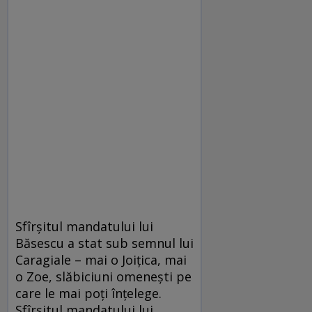
Sfîrșitul mandatului lui
Băsescu a stat sub semnul lui
Caragiale – mai o Joițica, mai
o Zoe, slăbiciuni omenești pe
care le mai poți înțelege.
Sfîrșitul mandatului lui