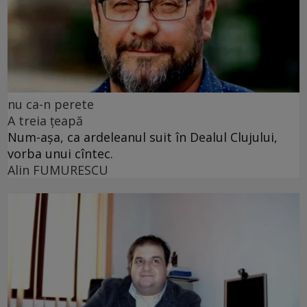
nu ca-n perete
A treia țeapă
Num-așa, ca ardeleanul suit în Dealul Clujului,
vorba unui cîntec.
Alin FUMURESCU