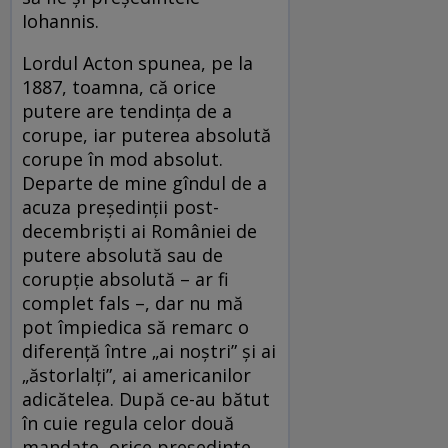
Iohannis.
Lordul Acton spunea, pe la
1887, toamna, că orice
putere are tendința de a
corupe, iar puterea absolută
corupe în mod absolut.
Departe de mine gîndul de a
acuza președinții post-
decembriști ai României de
putere absolută sau de
corupție absolută – ar fi
complet fals –, dar nu mă
pot împiedica să remarc o
diferență între „ai noștri” și ai
„ăstorlalți”, ai americanilor
adicătelea. După ce-au bătut
în cuie regula celor două
mandate, orice președinte