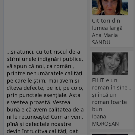
Cititori din
lumea largă
Ana Maria
SANDU
…și-atunci, cu tot riscul de-a
stîrni unele indignări publice,
vă spun că noi, ca români,
printre nenumăratele calități
FILIT e un
pe care le știm, mai avem și
roman în sine...
cîteva defecte, pe ici, pe colo,
și încă un
prin punctele esențiale. Asta
roman foarte
e vestea proastă. Vestea
bun
bună e că avem calitatea de-a
Ioana
ni le recunoaște! Cum ar veni,
MOROȘAN
pînă și defectele noastre
devin întrucîtva calități, dat