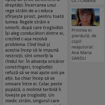
OCTOMBRIE
dreptății. Încercarea unui
rege străin de a-i educa
sfîrșește prost, pentru toată
lumea. Regele străin e
omorît, după care troglodiții
Privirea ei
își aleg conducători dintre ei,
pierdută, de
crezînd c-așa rezolvă
copil
problema. Cînd însă și
neajutorat
aceștia încep să le impună
Ana Maria
restricții, sînt omorîți la
SANDU
rîndul lor. În absența oricăror
constrîngeri, troglodiții
refuză să se mai ajute unii pe
alții, ba chiar încep să se
omoare între ei. Colac peste
pupăză, o molimă teribilă îi
lovește pe troglodiți. Un
medic străin, singurul care