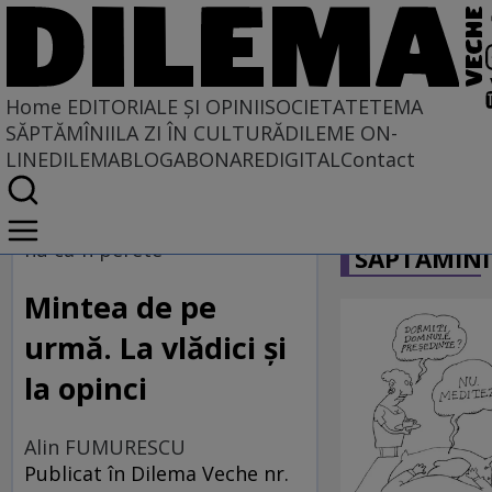
Home
EDITORIALE ȘI OPINII
SOCIETATE
TEMA
SĂPTĂMÎNII
LA ZI ÎN CULTURĂ
DILEME ON-
LINE
DILEMABLOG
ABONARE
DIGITAL
Contact
Home
CARICATU
EDITORIALE ȘI OPINII
nu ca-n perete
SĂPTĂMÎNI
TÎLC SHOW
Mintea de pe
urmă. La vlădici și
la opinci
Alin FUMURESCU
Publicat în Dilema Veche nr.