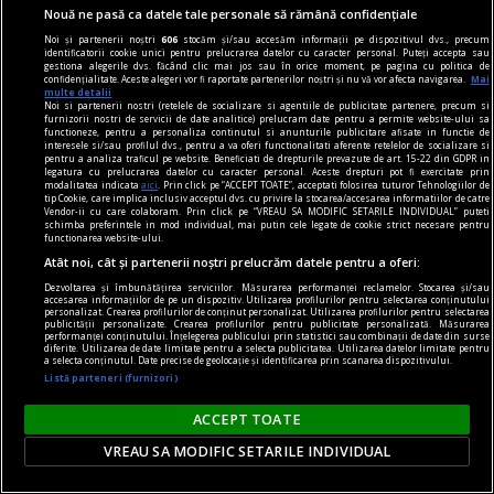
mai mulți, care ne prețuiesc și care se vor fi
Nouă ne pasă ca datele tale personale să rămână confidențiale
încruntat cînd au văzut numărul nostru de
Noi și partenerii noștri
606
stocăm și/sau accesăm informații pe dispozitivul dvs., precum
săptămîna trecută.
identificatorii cookie unici pentru prelucrarea datelor cu caracter personal. Puteți accepta sau
gestiona alegerile dvs. făcând clic mai jos sau în orice moment, pe pagina cu politica de
Sever VOINESCU
confidențialitate. Aceste alegeri vor fi raportate partenerilor noștri și nu vă vor afecta navigarea.
Mai
multe detalii
Noi si partenerii nostri (retelele de socializare si agentiile de publicitate partenere, precum si
furnizorii nostri de servicii de date analitice) prelucram date pentru a permite website-ului sa
functioneze, pentru a personaliza continutul si anunturile publicitare afisate in functie de
interesele si/sau profilul dvs., pentru a va oferi functionalitati aferente retelelor de socializare si
pentru a analiza traficul pe website. Beneficiati de drepturile prevazute de art. 15-22 din GDPR in
legatura cu prelucrarea datelor cu caracter personal. Aceste drepturi pot fi exercitate prin
modalitatea indicata
aici
. Prin click pe “ACCEPT TOATE”, acceptati folosirea tuturor Tehnologiilor de
tip Cookie, care implica inclusiv acceptul dvs. cu privire la stocarea/accesarea informatiilor de catre
Vendor-ii cu care colaboram. Prin click pe “VREAU SA MODIFIC SETARILE INDIVIDUAL” puteti
schimba preferintele in mod individual, mai putin cele legate de cookie strict necesare pentru
functionarea website-ului.
Atât noi, cât și partenerii noștri prelucrăm datele pentru a oferi:
Dezvoltarea și îmbunătățirea serviciilor. Măsurarea performanței reclamelor. Stocarea și/sau
accesarea informațiilor de pe un dispozitiv. Utilizarea profilurilor pentru selectarea conținutului
personalizat. Crearea profilurilor de conținut personalizat. Utilizarea profilurilor pentru selectarea
publicității personalizate. Crearea profilurilor pentru publicitate personalizată. Măsurarea
performanței conținutului. Înțelegerea publicului prin statistici sau combinații de date din surse
diferite. Utilizarea de date limitate pentru a selecta publicitatea. Utilizarea datelor limitate pentru
a selecta conținutul. Date precise de geolocație și identificarea prin scanarea dispozitivului.
Listă parteneri (furnizori)
viața de capital
ACCEPT TOATE
Cînd economia de piață s-a pierdut printre
VREAU SA MODIFIC SETARILE INDIVIDUAL
proteste