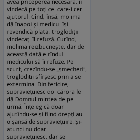
avea priceperea necesară, îi
vindecă pe toți cei care-i cer
ajutorul. Cînd, însă, molima
dă înapoi și medicul își
revendică plata, troglodiții
vindecați îl refuză. Curînd,
molima reizbucnește, dar de
această dată e rîndul
medicului să îi refuze. Pe
scurt, crezîndu-se „șmecheri”,
troglodiții sfîrșesc prin a se
extermina. Din fericire,
supraviețuiesc doi cărora le
dă Domnul mintea de pe
urmă. Înțeleg că doar
ajutîndu-se și fiind drepți au
o șansă de supraviețuire. Și-
atunci nu doar
supraviețuiesc, dar se