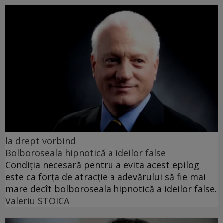
la drept vorbind
Bolboroseala hipnotică a ideilor false
Condiția necesară pentru a evita acest epilog
este ca forța de atracție a adevărului să fie mai
mare decît bolboroseala hipnotică a ideilor false.
Valeriu STOICA