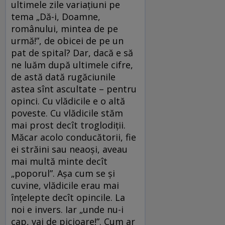
ultimele zile variațiuni pe
tema „Dă-i, Doamne,
românului, mintea de pe
urmă!”, de obicei de pe un
pat de spital? Dar, dacă e să
ne luăm după ultimele cifre,
de astă dată rugăciunile
astea sînt ascultate – pentru
opinci. Cu vlădicile e o altă
poveste. Cu vlădicile stăm
mai prost decît troglodiții.
Măcar acolo conducătorii, fie
ei străini sau neaoși, aveau
mai multă minte decît
„poporul”. Așa cum se și
cuvine, vlădicile erau mai
înțelepte decît opincile. La
noi e invers. Iar „unde nu-i
cap, vai de picioare!”. Cum ar