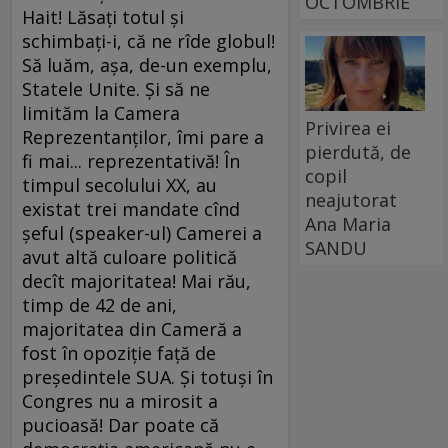
OCTOMBRIE
Hait! Lăsaţi totul şi
schimbaţi-i, că ne rîde globul!
Să luăm, aşa, de-un exemplu,
Statele Unite. Şi să ne
limităm la Camera
Privirea ei
Reprezentanţilor, îmi pare a
pierdută, de
fi mai... reprezentativă! În
copil
timpul secolului XX, au
neajutorat
existat trei mandate cînd
Ana Maria
şeful (speaker-ul) Camerei a
SANDU
avut altă culoare politică
decît majoritatea! Mai rău,
timp de 42 de ani,
majoritatea din Cameră a
fost în opoziţie faţă de
preşedintele SUA. Şi totuşi în
Congres nu a mirosit a
pucioasă! Dar poate că