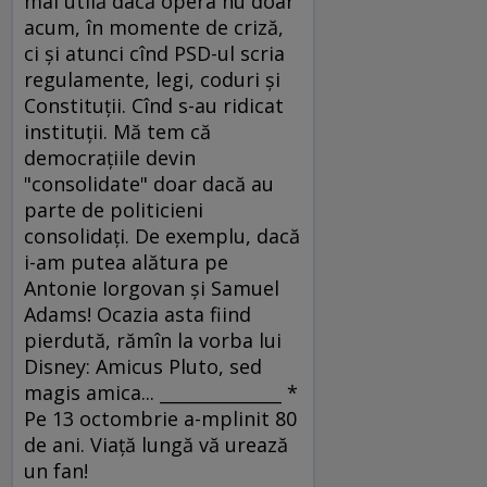
mai utilă dacă opera nu doar
acum, în momente de criză,
ci şi atunci cînd PSD-ul scria
regulamente, legi, coduri şi
Constituţii. Cînd s-au ridicat
instituţii. Mă tem că
democraţiile devin
"consolidate" doar dacă au
parte de politicieni
consolidaţi. De exemplu, dacă
i-am putea alătura pe
Antonie Iorgovan şi Samuel
Adams! Ocazia asta fiind
pierdută, rămîn la vorba lui
Disney: Amicus Pluto, sed
magis amica... ______________ *
Pe 13 octombrie a-mplinit 80
de ani. Viaţă lungă vă urează
un fan!