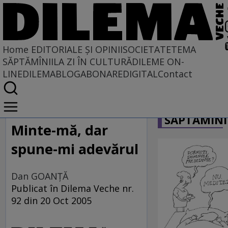
Home
EDITORIALE ȘI OPINII
SOCIETATE
TEMA
SĂPTĂMÎNII
LA ZI ÎN CULTURĂ
DILEME ON-
LINE
DILEMABLOG
ABONARE
DIGITAL
Contact
Home
CARICATU
EDITORIALE ȘI OPINII
SĂPTĂMÎNI
TÎLC SHOW
Minte-mă, dar
spune-mi adevărul
Dan GOANŢĂ
Publicat în Dilema Veche nr.
92 din 20 Oct 2005