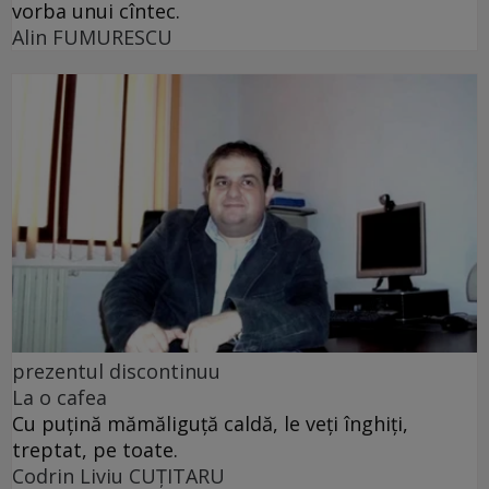
vorba unui cîntec.
Alin FUMURESCU
prezentul discontinuu
La o cafea
Cu puţină mămăliguţă caldă, le veţi înghiţi,
treptat, pe toate.
Codrin Liviu CUŢITARU