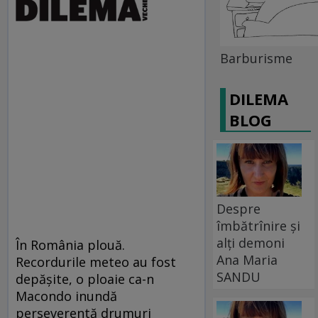
Barburisme
DILEMA
BLOG
Despre
îmbătrînire și
alți demoni
În România plouă.
Ana Maria
Recordurile meteo au fost
SANDU
depăşite, o ploaie ca-n
Macondo inundă
perseverentă drumuri