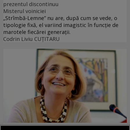
prezentul discontinuu
Misterul voiniciei
„Strîmbă-Lemne” nu are, după cum se vede, o
tipologie fixă, el variind imagistic în funcţie de
marotele fiecărei generaţii.
Codrin Liviu CUŢITARU
cuvinte nepotrivite