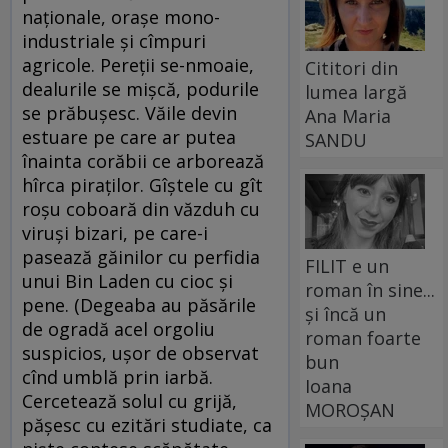
naţionale, oraşe mono-
industriale şi cîmpuri
agricole. Pereţii se-nmoaie,
Cititori din
dealurile se mişcă, podurile
lumea largă
se prăbuşesc. Văile devin
Ana Maria
estuare pe care ar putea
SANDU
înainta corăbii ce arborează
hîrca piraţilor. Gîştele cu gît
roşu coboară din văzduh cu
viruşi bizari, pe care-i
pasează găinilor cu perfidia
FILIT e un
unui Bin Laden cu cioc şi
roman în sine...
pene. (Degeaba au păsările
și încă un
de ogradă acel orgoliu
roman foarte
suspicios, uşor de observat
bun
cînd umblă prin iarbă.
Ioana
Cercetează solul cu grijă,
MOROȘAN
păşesc cu ezitări studiate, ca