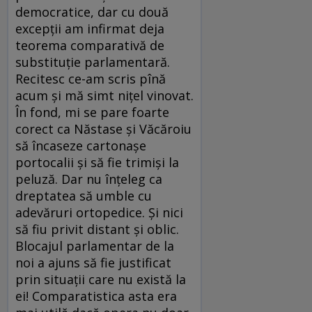
democratice, dar cu două
excepţii am infirmat deja
teorema comparativă de
substituţie parlamentară.
Recitesc ce-am scris pînă
acum şi mă simt niţel vinovat.
În fond, mi se pare foarte
corect ca Năstase şi Văcăroiu
să încaseze cartonaşe
portocalii şi să fie trimişi la
peluză. Dar nu înţeleg ca
dreptatea să umble cu
adevăruri ortopedice. Şi nici
să fiu privit distant şi oblic.
Blocajul parlamentar de la
noi a ajuns să fie justificat
prin situaţii care nu există la
ei! Comparatistica asta era