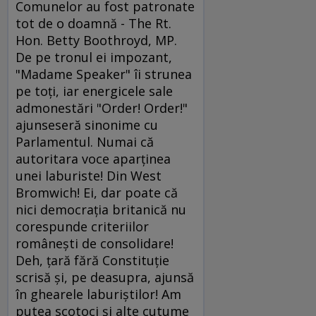
Comunelor au fost patronate
tot de o doamnă - The Rt.
Hon. Betty Boothroyd, MP.
De pe tronul ei impozant,
"Madame Speaker" îi strunea
pe toţi, iar energicele sale
admonestări "Order! Order!"
ajunseseră sinonime cu
Parlamentul. Numai că
autoritara voce aparţinea
unei laburiste! Din West
Bromwich! Ei, dar poate că
nici democraţia britanică nu
corespunde criteriilor
româneşti de consolidare!
Deh, ţară fără Constituţie
scrisă şi, pe deasupra, ajunsă
în ghearele laburiştilor! Am
putea scotoci şi alte cutume