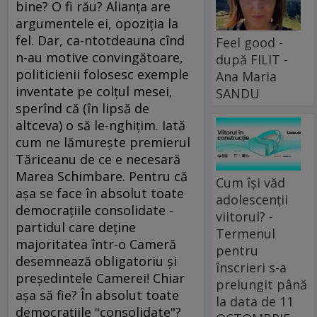
bine? O fi rău? Alianţa are
argumentele ei, opoziţia la
fel. Dar, ca-ntotdeauna cînd
Feel good -
n-au motive convingătoare,
după FILIT -
politicienii folosesc exemple
Ana Maria
inventate pe colţul mesei,
SANDU
sperînd că (în lipsă de
altceva) o să le-nghiţim. Iată
cum ne lămureşte premierul
Tăriceanu de ce e necesară
Marea Schimbare. Pentru că
Cum își văd
aşa se face în absolut toate
adolescenții
democraţiile consolidate -
viitorul? -
partidul care deţine
Termenul
majoritatea într-o Cameră
pentru
desemnează obligatoriu şi
înscrieri s-a
preşedintele Camerei! Chiar
prelungit până
aşa să fie? În absolut toate
la data de 11
democraţiile "consolidate"?