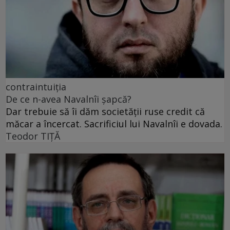
contraintuiția
De ce n-avea Navalnîi șapcă?
Dar trebuie să îi dăm societății ruse credit că
măcar a încercat. Sacrificiul lui Navalnîi e dovada.
Teodor TIŢĂ