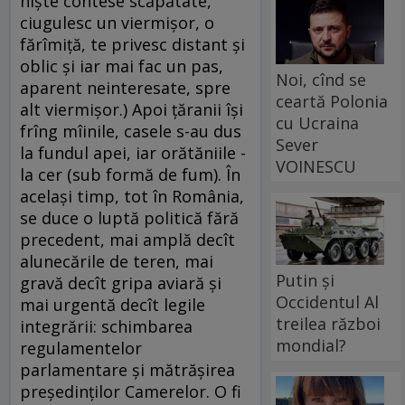
nişte contese scăpătate,
ciugulesc un viermişor, o
fărîmiţă, te privesc distant şi
oblic şi iar mai fac un pas,
Noi, cînd se
aparent neinteresate, spre
ceartă Polonia
alt viermişor.) Apoi ţăranii îşi
cu Ucraina
frîng mîinile, casele s-au dus
Sever
la fundul apei, iar orătăniile -
VOINESCU
la cer (sub formă de fum). În
acelaşi timp, tot în România,
se duce o luptă politică fără
precedent, mai amplă decît
alunecările de teren, mai
Putin și
gravă decît gripa aviară şi
Occidentul Al
mai urgentă decît legile
treilea război
integrării: schimbarea
mondial?
regulamentelor
parlamentare şi mătrăşirea
preşedinţilor Camerelor. O fi