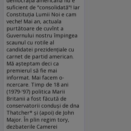
democraţia americană nu e
suficient de "consolidată"! Iar
Constituţia Lumii Noi e cam
veche! Mai an, actuala
purtătoare de cuvînt a
Guvernului nostru împingea
scaunul cu rotile al
candidatei prezidenţiale cu
carnet de partid american.
Mă aşteptam deci ca
premierul să fie mai
informat. Mai facem o-
ncercare. Timp de 18 ani
(1979-'97) politica Marii
Britanii a fost făcută de
conservatorii conduşi de dna
Thatcher* şi (apoi) de John
Major. În plin regim tory,
dezbaterile Camerei