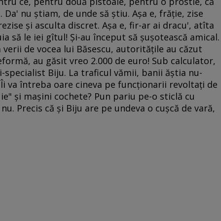
ntru ce, pentru două pistoale, pentru o prostie, că
Da' nu ştiam, de unde să ştiu. Aşa e, frăţie, zise
ezise şi asculta discret. Aşa e, fir-ar ai dracu', atîta
a să le iei gîtul! Şi-au început să şuşotească amical.
 verii de vocea lui Băsescu, autorităţile au căzut
eformă, au găsit vreo 2.000 de euro! Sub calculator,
i-specialist Biju. La traficul vămii, banii ăştia nu-
i va întreba oare cineva pe funcţionarii revoltaţi de
ie" şi maşini cochete? Pun pariu pe-o sticlă cu
nu. Precis că şi Biju are pe undeva o cuşcă de vară,