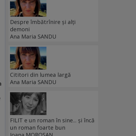
Despre îmbătrînire și alți
demoni
Ana Maria SANDU
Cititori din lumea largă
Ana Maria SANDU
a
e
FILIT e un roman în sine... și încă
un roman foarte bun
Ioana MOROȘAN