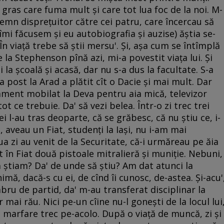
 gras care fuma mult şi care tot lua foc de la noi. M-
 semn dispreţuitor către cei patru, care încercau să
îmi făcusem şi eu autobiografia şi auzise) ăştia se-
 În viaţă trebe să ştii mersu'. Şi, aşa cum se întîmplă
 la Stephenson pînă azi, mi-a povestit viaţa lui. Şi
i la şcoală şi acasă, dar nu s-a dus la facultate. S-a
a post la Arad a plătit cît o Dacie şi mai mult. Dar
tament mobilat la Deva pentru aia mică, televizor
tot ce trebuie. Da' să vezi belea. Într-o zi trec trei
ei l-au tras deoparte, că se grăbesc, că nu ştiu ce, i-
, aveau un Fiat, studenţi la Iaşi, nu i-am mai
a zi au venit de la Securitate, că-i urmăreau pe ăia
t în Fiat două pistoale mitralieră şi muniţie. Nebuni,
 ştiam? Da' de unde să ştiu? Am dat atunci la
mă, dacă-s cu ei, de cînd îi cunosc, de-astea. Şi-acu'
ru de partid, da' m-au transferat disciplinar la
r mai rău. Nici pe-un cîine nu-l goneşti de la locul lui
i marfare trec pe-acolo. După o viaţă de muncă, zi şi