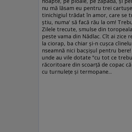
noapte, pe ploaie, pe zăpadă, şi pe
nu mă lăsam eu pentru trei cartuşe. 
tinichigiul trădat în amor, care se tr
ştiu, numa' să facă rău la om! Trebui
Zilele trecute, smulse din toropeala
peste vama din Nădlac. Cît ai zice r
la ciorap, ba chiar şi-n cuşca cîinelu
nseamnă nici bacşişul pentru bere! Î
unde au vile dotate "cu tot ce trebu
răcoritoare din scoarţă de copac că 
cu turnuleţe şi termopane...