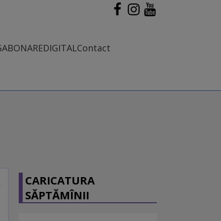
G
ABONARE
DIGITAL
Contact
CARICATURA
SĂPTĂMÎNII