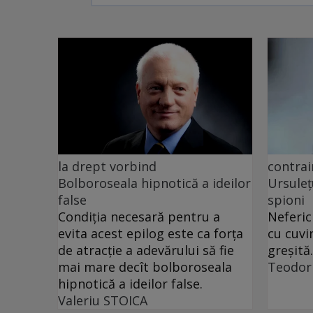
la drept vorbind
contrai
Bolboroseala hipnotică a ideilor
Ursuleț
false
spioni
Condiția necesară pentru a
Neferic
evita acest epilog este ca forța
cu cuvi
de atracție a adevărului să fie
greșită.
mai mare decît bolboroseala
Teodor
hipnotică a ideilor false.
Valeriu STOICA