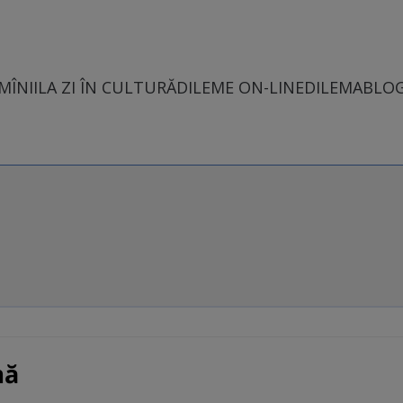
MÎNII
LA ZI ÎN CULTURĂ
DILEME ON-LINE
DILEMABLO
mă