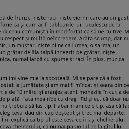
ă de frunze, nişte raci, nişte viermi care au un gust
urie ca şi cum ar fi tablourile lui Ţuculescu de la
 duceau comuniştii în mod forţat ca să ne cultive. M
 cu respect şi multă neîncredere. Arăta scump, dar n
mic, un muştar, nişte pîine ca lumea, o sarma, un
 un grătar de ăla talpă înnegrit pe grătar, nişte
Nimica, numai iarbă cu spume şi raci. În plus, muzica
cum îmi vine mie la socoteală. Mi se pare că a fost
 costat la jumătate şi am mai fi mîncat şi seara din ce
rtie de 10 mărci şi aranjez atent monezile în cutia de
e plată. Fata mea rîde cu drag. Rîd şi eu, că doar nu
 nu trebuie să las tip. Habar n-am ce e tip, aşa că fa
ţeleg ceva: dau din cap deştept şi trec mai departe.
Îmi explică că tip-ul este ceva ce îi laşi chelnerului.
 ceva chelnerului, că numai papionul de la gîtul lui