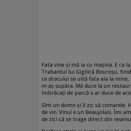
Fata vine şi mă ia cu maşina. E ca la
Trabantul lui Gigilică Bouroșu, fii
ce dracului se uită fata aia la mine,
m-aş supăra. Mă duce la un restaura
îmbrăcaţi de parcă s-ar duce de acolo 
Sînt un domn şi îi zic să comande.
de vin. Vinul e un Beaujolais. Îmi am
de zici că se trage direct din neamul