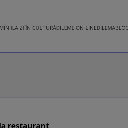
MÎNII
LA ZI ÎN CULTURĂ
DILEME ON-LINE
DILEMABLO
la restaurant