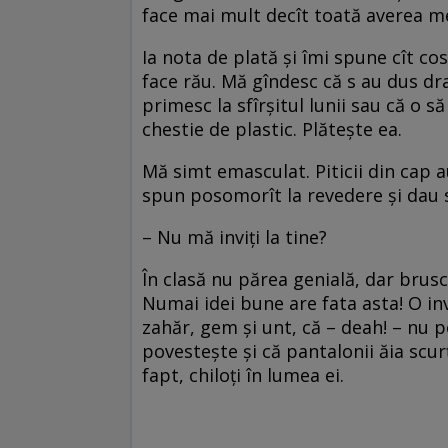
face mai mult decît toată averea m
Ia nota de plată şi îmi spune cît co
face rău. Mă gîndesc că s au dus dra
primesc la sfîrşitul lunii sau că o să
chestie de plastic. Plăteşte ea.
Mă simt emasculat. Piticii din cap 
spun posomorît la revedere şi dau s
– Nu mă inviţi la tine?
În clasă nu părea genială, dar brusc
Numai idei bune are fata asta! O in
zahăr, gem şi unt, că – deah! – nu p
povesteşte şi că pantalonii ăia scurţ
fapt, chiloţi în lumea ei.