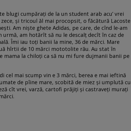
te blugi cumpăraţi de la un student arab acu’ vrei
zece, şi tricoul ăl mai procopsit, o făcătură Lacoste
şti. Am nişte ghete Adidas, pe care, de cînd le-am
în urmă, am hotărît să nu le descalţ decît în caz de
lă. Îmi iau toţi banii la mine, 36 de mărci. Mare
ă hîrtii de 10 mărci mototolite rău. Au stat în
e mama la chiloţi ca să nu mi fure dujmanii banii pe
Aldi cel mai scump vin e 3 mărci, berea e mai ieftină
 jumate de pîine mare, scobită de miez şi umplută cu
 cît vrei, varză, cartofi prăjiţi şi castraveţi muraţi
mărci.