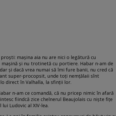
 proşti: maşina aia nu are nici o legătură cu
nd maşină şi nu trotinetă cu portiere. Habar n-am de
 dar şi dacă vrea numai să îmi fure banii, nu cred că
nt super-procopsit, unde toţi nemţălaii sînt
direct în Valhalla, la sfinţii lor.
 Habar n-am ce comandă, că nu pricep nimic în afară
intesc fiindcă zice chelnerul Beaujolais cu nişte fiţe
 lui Ludovic al XIV-lea.