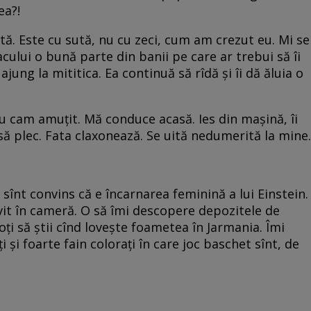
ea?!
stă. Este cu sută, nu cu zeci, cum am crezut eu. Mi se
cului o bună parte din banii pe care ar trebui să îi
 ajung la mititica. Ea continuă să rîdă şi îi dă ăluia o
au cam amuţit. Mă conduce acasă. Ies din maşină, îi
ă plec. Fata claxonează. Se uită nedumerită la mine.
 sînt convins că e încarnarea feminină a lui Einstein.
vit în cameră. O să îmi descopere depozitele de
oţi să ştii cînd loveşte foametea în Jarmania. Îmi
i şi foarte fain coloraţi în care joc baschet sînt, de