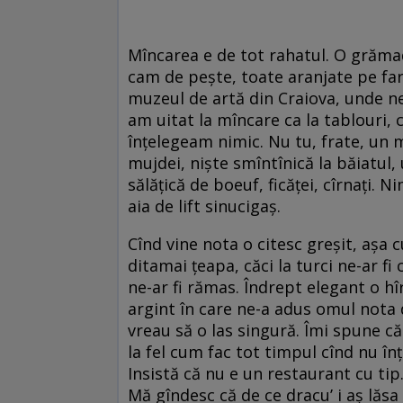
Mîncarea e de tot rahatul. O grămad
cam de peşte, toate aranjate pe farf
muzeul de artă din Craiova, unde ne
am uitat la mîncare ca la tablouri,
înţelegeam nimic. Nu tu, frate, un 
mujdei, nişte smîntînică la băiatul,
sălăţică de boeuf, ficăţei, cîrnaţi. 
aia de lift sinucigaş.
Cînd vine nota o citesc greşit, aşa 
ditamai ţeapa, căci la turci ne-ar fi
ne-ar fi rămas. Îndrept elegant o hî
argint în care ne-a adus omul nota d
vreau să o las singură. Îmi spune că
la fel cum fac tot timpul cînd nu în
Insistă că nu e un restaurant cu tip. 
Mă gîndesc că de ce dracu’ i aş lăsa