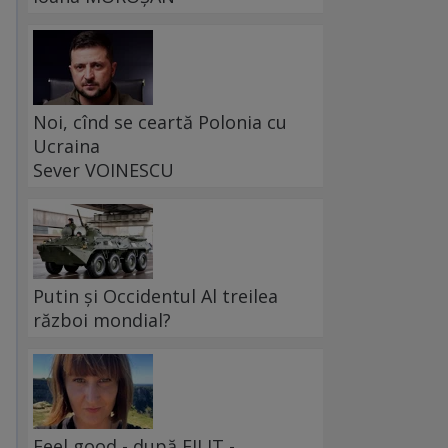
Noi, cînd se ceartă Polonia cu
Ucraina
Sever VOINESCU
Putin și Occidentul Al treilea
război mondial?
Feel good - după FILIT -