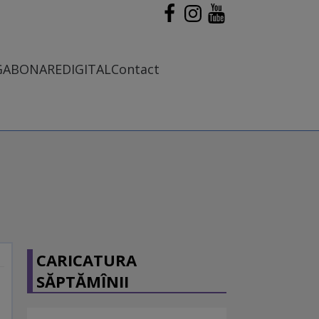
G
ABONARE
DIGITAL
Contact
CARICATURA
SĂPTĂMÎNII