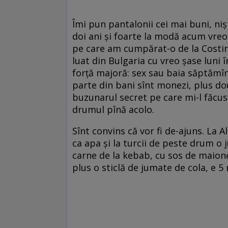
Îmi pun pantalonii cei mai buni, niş
doi ani şi foarte la modă acum vreo 
pe care am cumpărat-o de la Costine
luat din Bulgaria cu vreo şase luni 
forţă majoră: sex sau baia săptămîna
parte din bani sînt monezi, plus dou
buzunarul secret pe care mi-l făcus
drumul pînă acolo.
Sînt convins că vor fi de-ajuns. La 
ca apa şi la turcii de peste drum o
carne de la kebab, cu sos de maioneză
plus o sticlă de jumate de cola, e 5 