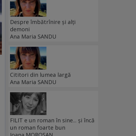
Despre îmbătrînire și alți
demoni
Ana Maria SANDU
Cititori din lumea largă
Ana Maria SANDU
FILIT e un roman în sine... și încă
un roman foarte bun
Ioana MOROȘAN