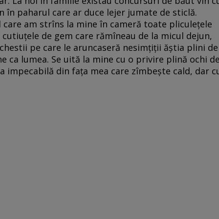
ar. La noi în familie existau concursuri de băut vin c
 în paharul care ar duce lejer jumate de sticlă.
el care am strîns la mine în cameră toate pliculeţele
i cutiuţele de gem care rămîneau de la micul dejun,
hestii pe care le aruncaseră nesimţiţii ăştia plini de
e ca lumea. Se uită la mine cu o privire plină ochi d
ea impecabilă din faţa mea care zîmbeşte cald, dar c