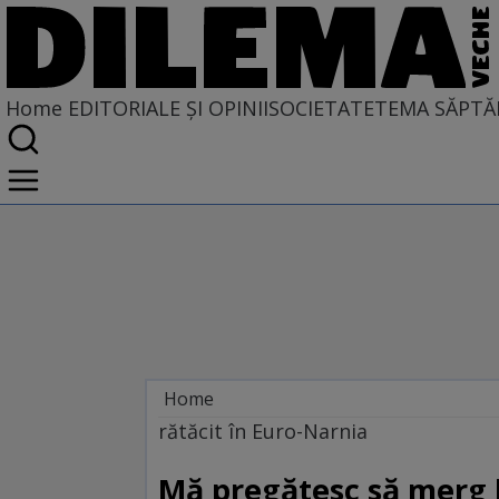
Home
EDITORIALE ȘI OPINII
SOCIETATE
TEMA SĂPTĂ
Home
EDITORIALE ȘI OPINII
rătăcit în Euro-Narnia
TÎLC SHOW
Mă pregătesc să merg 