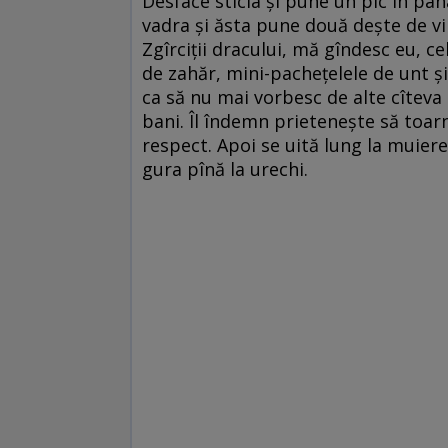
Desface sticla şi pune un pic în pah
vadra şi ăsta pune două deşte de vin
Zgîrciţii dracului, mă gîndesc eu, c
de zahăr, mini-pacheţelele de unt ş
ca să nu mai vorbesc de alte cîteva c
bani. Îl îndemn prieteneşte să toarn
respect. Apoi se uită lung la muier
gura pînă la urechi.