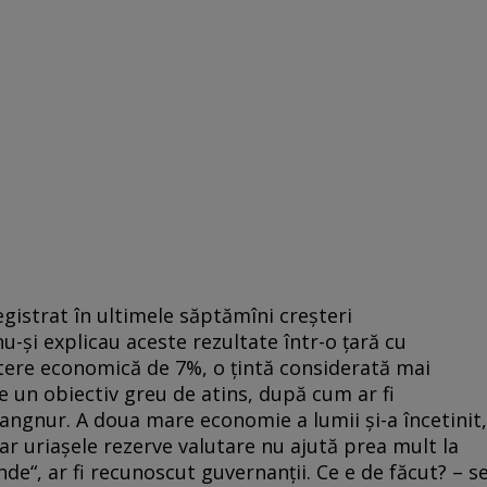
egistrat în ultimele săptămîni creşteri
u-şi explicau aceste rezultate într-o ţară cu
tere economică de 7%, o ţintă considerată mai
e un obiectiv greu de atins, după cum ar fi
angnur. A doua mare economie a lumii şi-a încetinit,
ar uriaşele rezerve valutare nu ajută prea mult la
e“, ar fi recunoscut guvernanţii. Ce e de făcut? – s