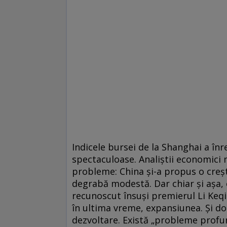
Indicele bursei de la Shanghai a înr
spectaculoase. Analiştii economici n
probleme: China şi-a propus o creş
degrabă modestă. Dar chiar şi aşa, 
recunoscut însuşi premierul Li Keqi
în ultima vreme, expansiunea. Şi do
dezvoltare. Există „probleme profund