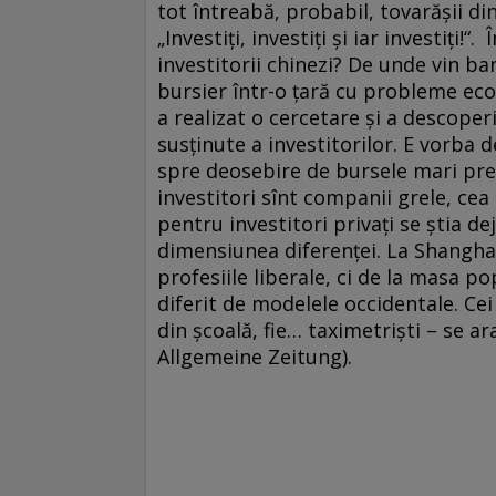
tot întreabă, probabil, tovarăşii di
„Investiţi, investiţi şi iar investiţi!
investitorii chinezi? De unde vin ba
bursier într-o ţară cu probleme eco
a realizat o cercetare şi a descoperi
susţinute a investitorilor. E vorba 
spre deosebire de bursele mari pr
investitori sînt companii grele, ce
pentru investitori privaţi se ştia de
dimensiunea diferenţei. La Shanghai
profesiile liberale, ci de la masa po
diferit de modelele occidentale. Cei m
din şcoală, fie… taximetrişti – se ar
Allgemeine Zeitung).