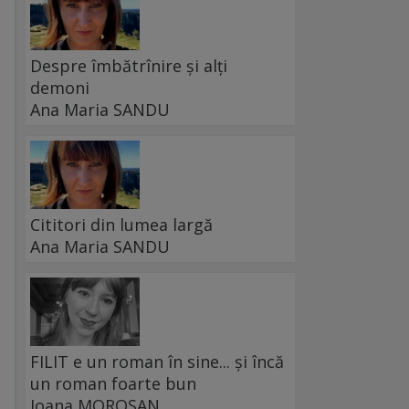
Despre îmbătrînire și alți
demoni
Ana Maria SANDU
Cititori din lumea largă
Ana Maria SANDU
FILIT e un roman în sine... și încă
un roman foarte bun
Ioana MOROȘAN