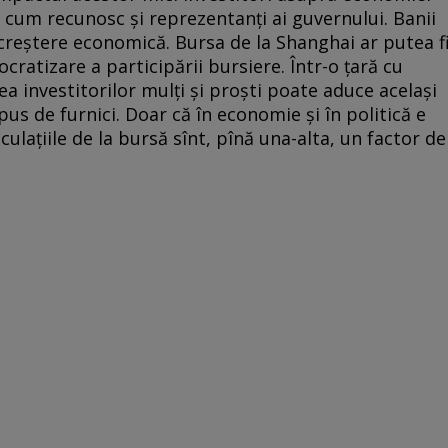
ă cum recunosc şi reprezentanţi ai guvernului. Banii
creştere economică. Bursa de la Shanghai ar putea f
atizare a participării bursiere. Într-o ţară cu
a investitorilor mulţi şi proşti poate aduce acelaşi
us de furnici. Doar că în economie şi în politică e
ulaţiile de la bursă sînt, pînă una-alta, un factor de