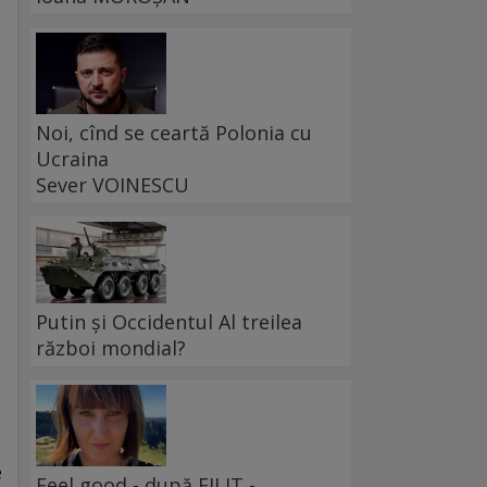
Noi, cînd se ceartă Polonia cu
Ucraina
Sever VOINESCU
Putin și Occidentul Al treilea
război mondial?
e
Feel good - după FILIT -