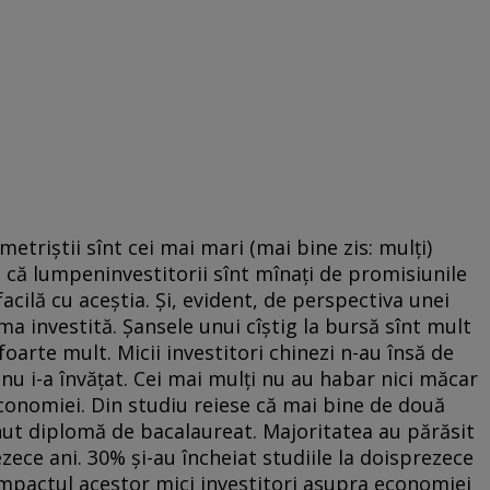
etriştii sînt cei mai mari (mai bine zis: mulţi)
m că lumpeninvestitorii sînt mînaţi de promisiunile
acilă cu aceştia. Şi, evident, de perspectiva unei
uma investită. Şansele unui cîştig la bursă sînt mult
foarte mult. Micii investitori chinezi n-au însă de
nu i-a învăţat. Cei mai mulţi nu au habar nici măcar
conomiei. Din studiu reiese că mai bine de două
inut diplomă de bacalaureat. Majoritatea au părăsit
ezece ani. 30% şi-au încheiat studiile la doisprezece
 Impactul acestor mici investitori asupra economiei