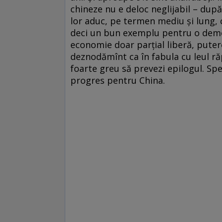
chineze nu e deloc neglijabil – dup
lor aduc, pe termen mediu şi lung, 
deci un bun exemplu pentru o democr
economie doar parţial liberă, putere
deznodămînt ca în fabula cu leul răp
foarte greu să prevezi epilogul. Spec
progres pentru China.