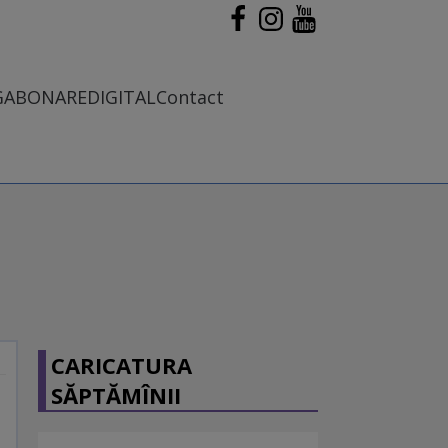
G
ABONARE
DIGITAL
Contact
CARICATURA
SĂPTĂMÎNII