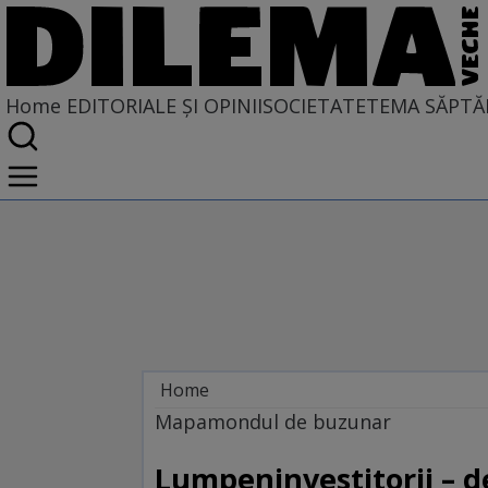
Home
EDITORIALE ȘI OPINII
SOCIETATE
TEMA SĂPTĂ
Home
EDITORIALE ȘI OPINII
Mapamondul de buzunar
TÎLC SHOW
Lumpeninvestitorii – d