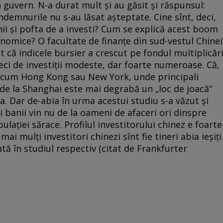
n guvern. N-a durat mult şi au găsit şi răspunsul:
“. Îndemnurile nu s-au lăsat aşteptate. Cine sînt, deci,
nii şi pofta de a investi? Cum se explică acest boom
nomice? O facultate de finanţe din sud-vestul Chinei
t că indicele bursier a crescut pe fondul multiplicări
deci de investiţii modeste, dar foarte numeroase. Că,
ecum Hong Kong sau New York, unde principali
a de la Shanghai este mai degrabă un „loc de joacă“
ja. Dar de-abia în urma acestui studiu s-a văzut şi
 banii vin nu de la oameni de afaceri ori dinspre
pulaţiei sărace. Profilul investitorului chinez e foarte
ai mulţi investitori chinezi sînt fie tineri abia ieşiţi
ată în studiul respectiv (citat de Frankfurter