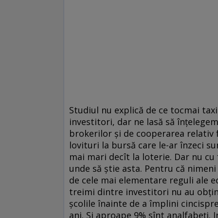
Studiul nu explică de ce tocmai taxim
investitori, dar ne lasă să înţelege
brokerilor şi de cooperarea relativ f
lovituri la bursă care le-ar înzeci s
mai mari decît la loterie. Dar nu cu 
unde să ştie asta. Pentru că nimeni 
de cele mai elementare reguli ale e
treimi dintre investitori nu au obţ
şcolile înainte de a împlini cincispr
ani. Şi aproape 9% sînt analfabeţi.