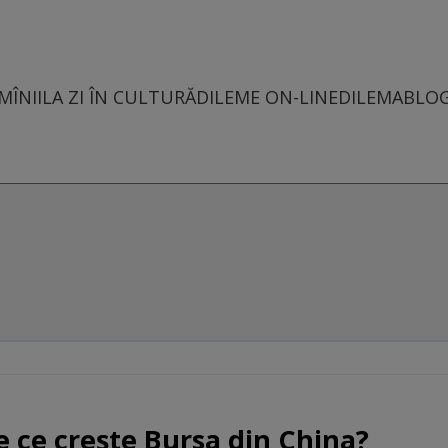
MÎNII
LA ZI ÎN CULTURĂ
DILEME ON-LINE
DILEMABLO
e ce creşte Bursa din China?