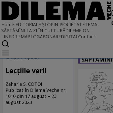
Home
EDITORIALE ȘI OPINII
SOCIETATE
TEMA
SĂPTĂMÎNII
LA ZI ÎN CULTURĂ
DILEME ON-
LINE
DILEMABLOG
ABONARE
DIGITAL
Contact
Home
CARICATU
EDITORIALE ȘI OPINII
la fața timpului
SĂPTĂMÎNI
TÎLC SHOW
Lecțiile verii
Zaharia S. COTOI
Publicat în Dilema Veche nr.
1010 din 17 august – 23
august 2023