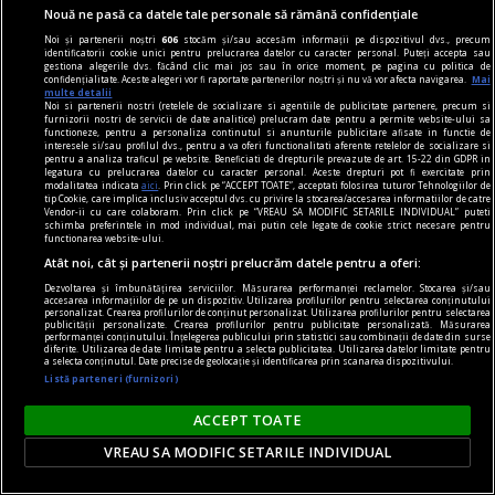
Nouă ne pasă ca datele tale personale să rămână confidențiale
nici așa, nici altminteri
Noi și partenerii noștri
606
stocăm și/sau accesăm informații pe dispozitivul dvs., precum
Cum trebuie să fie un președinte
identificatorii cookie unici pentru prelucrarea datelor cu caracter personal. Puteți accepta sau
gestiona alegerile dvs. făcând clic mai jos sau în orice moment, pe pagina cu politica de
Nu cred în nici o campanie electorală construită
confidențialitate. Aceste alegeri vor fi raportate partenerilor noștri și nu vă vor afecta navigarea.
Mai
multe detalii
pe negativitate, pe agresiune, pe obsesii strict
Noi si partenerii nostri (retelele de socializare si agentiile de publicitate partenere, precum si
furnizorii nostri de servicii de date analitice) prelucram date pentru a permite website-ului sa
individuale.
functioneze, pentru a personaliza continutul si anunturile publicitare afisate in functie de
interesele si/sau profilul dvs., pentru a va oferi functionalitati aferente retelelor de socializare si
Andrei PLEŞU
pentru a analiza traficul pe website. Beneficiati de drepturile prevazute de art. 15-22 din GDPR in
legatura cu prelucrarea datelor cu caracter personal. Aceste drepturi pot fi exercitate prin
modalitatea indicata
aici
. Prin click pe “ACCEPT TOATE”, acceptati folosirea tuturor Tehnologiilor de
tip Cookie, care implica inclusiv acceptul dvs. cu privire la stocarea/accesarea informatiilor de catre
Vendor-ii cu care colaboram. Prin click pe “VREAU SA MODIFIC SETARILE INDIVIDUAL” puteti
schimba preferintele in mod individual, mai putin cele legate de cookie strict necesare pentru
functionarea website-ului.
Atât noi, cât și partenerii noștri prelucrăm datele pentru a oferi:
Dezvoltarea și îmbunătățirea serviciilor. Măsurarea performanței reclamelor. Stocarea și/sau
accesarea informațiilor de pe un dispozitiv. Utilizarea profilurilor pentru selectarea conținutului
personalizat. Crearea profilurilor de conținut personalizat. Utilizarea profilurilor pentru selectarea
publicității personalizate. Crearea profilurilor pentru publicitate personalizată. Măsurarea
performanței conținutului. Înțelegerea publicului prin statistici sau combinații de date din surse
diferite. Utilizarea de date limitate pentru a selecta publicitatea. Utilizarea datelor limitate pentru
a selecta conținutul. Date precise de geolocație și identificarea prin scanarea dispozitivului.
Listă parteneri (furnizori)
ACCEPT TOATE
VREAU SA MODIFIC SETARILE INDIVIDUAL
axa dus-întors