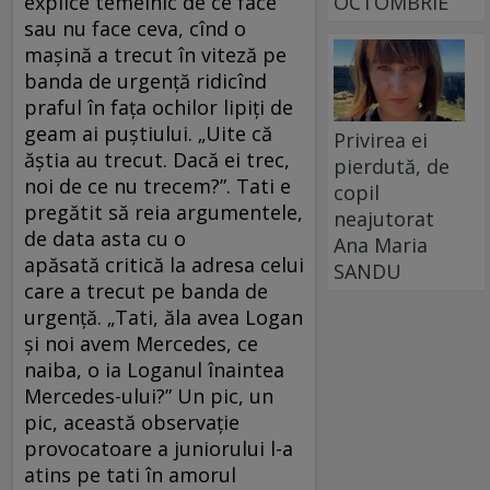
OCTOMBRIE
explice temeinic de ce face
sau nu face ceva, cînd o
mașină a trecut în viteză pe
banda de urgență ridicînd
praful în fața ochilor lipiți de
geam ai puștiului. „Uite că
Privirea ei
ăștia au trecut. Dacă ei trec,
pierdută, de
noi de ce nu trecem?”. Tati e
copil
pregătit să reia argumentele,
neajutorat
de data asta cu o
Ana Maria
apăsată critică la adresa celui
SANDU
care a trecut pe banda de
urgență. „Tati, ăla avea Logan
și noi avem Mercedes, ce
naiba, o ia Loganul înaintea
Mercedes-ului?” Un pic, un
pic, această observație
provocatoare a juniorului l-a
atins pe tati în amorul