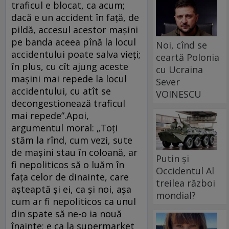
traficul e blocat, ca acum;
dacă e un accident în față, de
pildă, accesul acestor mașini
pe banda aceea pînă la locul
Noi, cînd se
accidentului poate salva vieți;
ceartă Polonia
în plus, cu cît ajung aceste
cu Ucraina
mașini mai repede la locul
Sever
accidentului, cu atît se
VOINESCU
decongestionează traficul
mai repede”.Apoi,
argumentul moral: „Toți
stăm la rînd, cum vezi, sute
de mașini stau în coloană, ar
Putin și
fi nepoliticos să o luăm în
Occidentul Al
fața celor de dinainte, care
treilea război
așteaptă și ei, ca și noi, așa
mondial?
cum ar fi nepoliticos ca unul
din spate să ne-o ia nouă
înainte; e ca la supermarket