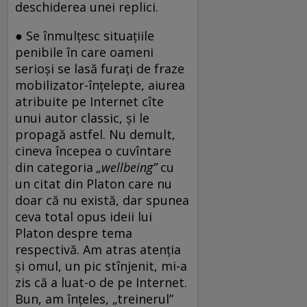
deschiderea unei replici.
●
Se înmulțesc situațiile
penibile în care oameni
serioși se lasă furați de fraze
mobilizator-înțelepte, aiurea
atribuite pe Internet cîte
unui autor classic, și le
propagă astfel. Nu demult,
cineva începea o cuvîntare
din categoria
„
wellbeing”
cu
un citat din Platon care nu
doar că nu există, dar spunea
ceva total opus ideii lui
Platon despre tema
respectivă. Am atras atenția
și omul, un pic stînjenit, mi-a
zis că a luat-o de pe Internet.
Bun, am înțeles, „treinerul”