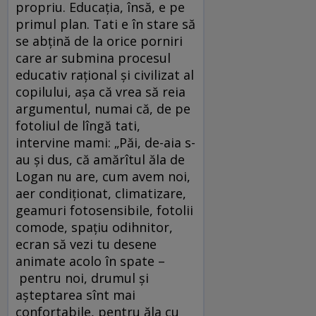
propriu. Educația, însă, e pe
primul plan. Tati e în stare să
se abțină de la orice porniri
care ar submina procesul
educativ rațional și civilizat al
copilului, așa că vrea să reia
argumentul, numai că, de pe
fotoliul de lîngă tati,
intervine mami: „Păi, de-aia s-
au și dus, că amărîtul ăla de
Logan nu are, cum avem noi,
aer condiționat, climatizare,
geamuri fotosensibile, fotolii
comode, spațiu odihnitor,
ecran să vezi tu desene
animate acolo în spate –
pentru noi, drumul și
așteptarea sînt mai
confortabile, pentru ăla cu