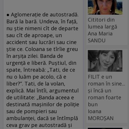
●
Aglomerație de autostradă.
Cititori din
Bară la bară. Undeva, în față,
lumea largă
nu știe nimeni cît de departe
Ana Maria
sau cît de aproape, un
SANDU
accident sau lucrări sau cine
știe ce. Coloana se tîrîie greu
în arșița zilei. Banda de
urgență e liberă. Puștiul, din
spate, întreabă: „Tati, de ce
FILIT e un
nu o luăm pe acolo, că e
roman în sine...
liber?”. Tati, de la volan,
și încă un
explică. Mai întîi, argumentul
roman foarte
de utilitate: „Banda aceea e
bun
destinată mașinilor de poliție
Ioana
sau de pompieri sau
MOROȘAN
ambulanței, dacă se întîmplă
ceva grav pe autostradă și