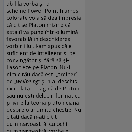
abil la vorbă și la
scheme Power Point frumos
colorate voia să dea impresia
că citise Platon mizînd că
asta îl va pune într-o lumină
favorabilă în deschiderea
vorbirii lui. I-am spus că e
suficient de inteligent și de
convingător și fără să și-
l asocieze pe Platon. Nu-i
nimic rău dacă ești „treiner”
de
„
wellbeing”
și n-ai deschis
niciodată o pagină de Platon
sau nu ești deloc informat cu
privire la teoria platoniciană
despre o anumită chestie. Nu
citați dacă n-ați citit
dumneavoastră, cu ochii
dumneavoastră, vorbele