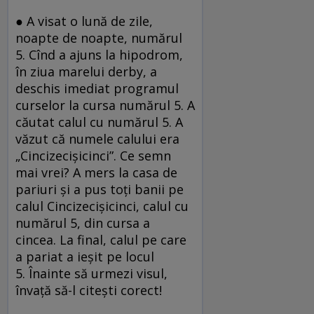
●
A visat o lună de zile,
noapte de noapte, numărul
5. Cînd a ajuns la hipodrom,
în ziua marelui derby, a
deschis imediat programul
curselor la cursa numărul 5. A
căutat calul cu numărul 5. A
văzut că numele calului era
„Cincizecișicinci”. Ce semn
mai vrei? A mers la casa de
pariuri și a pus toți banii pe
calul Cincizecișicinci, calul cu
numărul 5, din cursa a
cincea. La final, calul pe care
a pariat a ieșit pe locul
5. Înainte să urmezi visul,
învață să-l citești corect!