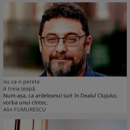
nu ca-n perete
A treia țeapă
Num-așa, ca ardeleanul suit în Dealul Clujului,
vorba unui cîntec.
Alin FUMURESCU