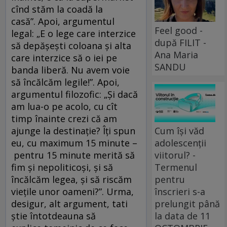
cînd stăm la coadă la
casă”. Apoi, argumentul
Feel good -
legal: „E o lege care interzice
după FILIT -
să depășești coloana și alta
Ana Maria
care interzice să o iei pe
SANDU
banda liberă. Nu avem voie
să încălcăm legile!”. Apoi,
argumentul filozofic: „Și dacă
am lua-o pe acolo, cu cît
timp înainte crezi că am
Cum își văd
ajunge la destinație? Îți spun
adolescenții
eu, cu maximum 15 minute –
viitorul? -
pentru 15 minute merită să
Termenul
fim și nepoliticoși, și să
pentru
încălcăm legea, și să riscăm
înscrieri s-a
viețile unor oameni?”. Urma,
prelungit până
desigur, alt argument, tati
la data de 11
știe întotdeauna să