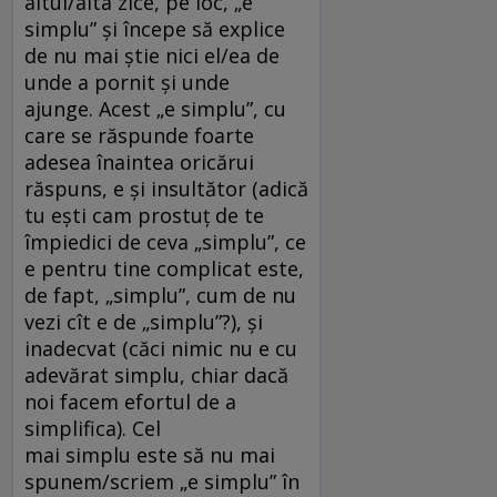
altul/alta zice, pe loc, „e
simplu” și începe să explice
de nu mai știe nici el/ea de
unde a pornit și unde
ajunge. Acest „e simplu”, cu
care se răspunde foarte
adesea înaintea oricărui
răspuns, e și insultător (adică
tu ești cam prostuț de te
împiedici de ceva „simplu”, ce
e pentru tine complicat este,
de fapt, „simplu”, cum de nu
vezi cît e de „simplu”?), și
inadecvat (căci nimic nu e cu
adevărat simplu, chiar dacă
noi facem efortul de a
simplifica). Cel
mai simplu este să nu mai
spunem/scriem „e simplu” în