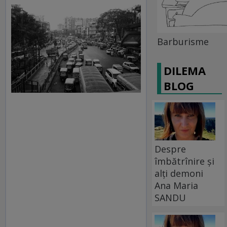
Barburisme
DILEMA
BLOG
Despre
îmbătrînire și
alți demoni
Ana Maria
SANDU