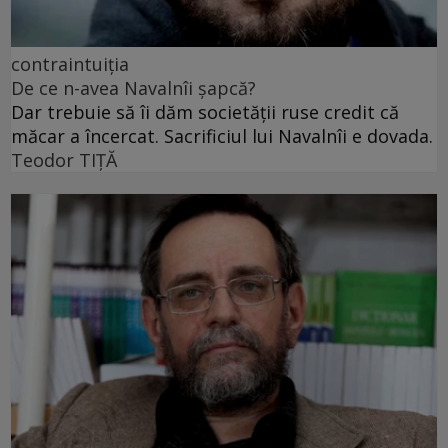
contraintuiția
De ce n-avea Navalnîi șapcă?
Dar trebuie să îi dăm societății ruse credit că
măcar a încercat. Sacrificiul lui Navalnîi e dovada.
Teodor TIŢĂ