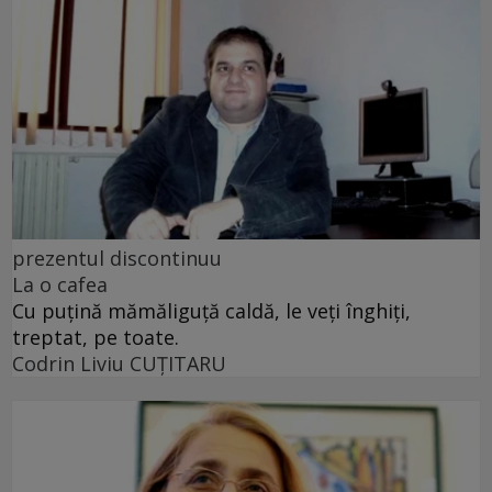
prezentul discontinuu
La o cafea
Cu puţină mămăliguţă caldă, le veţi înghiţi,
treptat, pe toate.
Codrin Liviu CUŢITARU