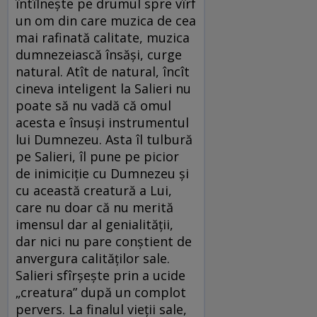
întîlnește pe drumul spre vîrf
un om din care muzica de cea
mai rafinată calitate, muzica
dumnezeiască însăși, curge
natural. Atît de natural, încît
cineva inteligent la Salieri nu
poate să nu vadă că omul
acesta e însuși instrumentul
lui Dumnezeu. Asta îl tulbură
pe Salieri, îl pune pe picior
de inimiciție cu Dumnezeu și
cu această creatură a Lui,
care nu doar că nu merită
imensul dar al genialității,
dar nici nu pare conștient de
anvergura calităților sale.
Salieri sfîrșește prin a ucide
„creatura” după un complot
pervers. La finalul vieții sale,