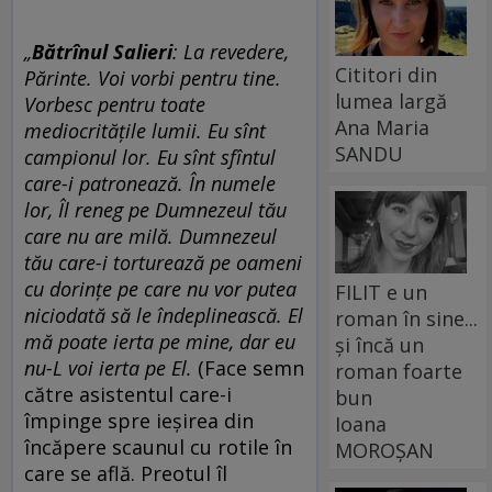
„
Bătrînul Salieri
:
La revedere,
Cititori din
Părinte. Voi vorbi pentru tine.
lumea largă
Vorbesc pentru toate
Ana Maria
mediocritățile lumii. Eu sînt
SANDU
campionul lor. Eu sînt sfîntul
care-i patronează. În numele
lor, Îl reneg pe Dumnezeul tău
care nu are milă. Dumnezeul
tău care-i torturează pe oameni
cu dorințe pe care nu vor putea
FILIT e un
niciodată să le îndeplinească. El
roman în sine...
mă poate ierta pe mine, dar eu
și încă un
nu-L voi ierta pe El.
(Face semn
roman foarte
către asistentul care-i
bun
împinge spre ieșirea din
Ioana
încăpere scaunul cu rotile în
MOROȘAN
care se află. Preotul îl