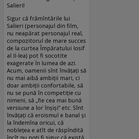
Salieri!
Sigur că frămîntările lui
Salieri (personajul din film,
nu neapărat personajul real,
compozitorul de mare succes
de la curtea Împăratului Iosif
al II-lea) pot fi socotite
exagerate în lumea de azi.
Acum, oamenii sînt învățați să
nu mai aibă ambiții mari, ci
doar ambiții confortabile, să
nu se pună în competiție cu
nimeni, să „fie cea mai bună
versiune a lor înșiși“ etc. Sînt
învățați că eroismul e banal și
la îndemîna oricui, că
noblețea e atît de răspîndită
încît nu poți fi sigur că există,