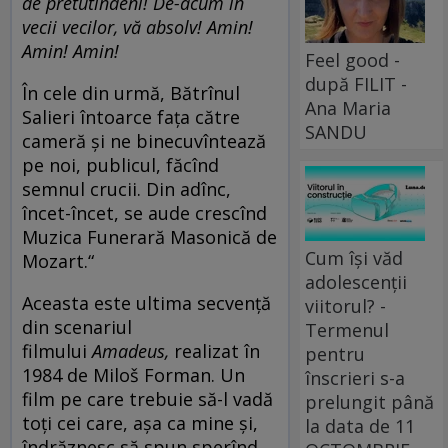
de pretutindeni! De-acum în
vecii vecilor, vă absolv! Amin!
Amin! Amin!
Feel good -
după FILIT -
În cele din urmă, Bătrînul
Ana Maria
Salieri întoarce fața către
SANDU
cameră și ne binecuvîntează
pe noi, publicul, făcînd
semnul crucii. Din adînc,
încet-încet, se aude crescînd
Muzica Funerară Masonică de
Cum își văd
Mozart.“
adolescenții
Aceasta este ultima secvență
viitorul? -
din scenariul
Termenul
filmului
Amadeus,
realizat în
pentru
1984 de Miloš Forman. Un
înscrieri s-a
film pe care trebuie să-l vadă
prelungit până
toți cei care, așa ca mine și,
la data de 11
îndrăznesc să spun sperînd