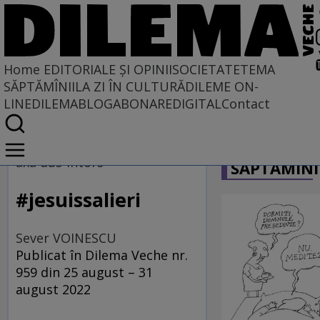
Home
EDITORIALE ȘI OPINII
SOCIETATE
TEMA
SĂPTĂMÎNII
LA ZI ÎN CULTURĂ
DILEME ON-
LINE
DILEMABLOG
ABONARE
DIGITAL
Contact
Home
CARICATU
EDITORIALE ȘI OPINII
axa dus-întors
SĂPTĂMÎNI
TÎLC SHOW
#jesuissalieri
Sever VOINESCU
Publicat în Dilema Veche nr.
959 din 25 august – 31
august 2022