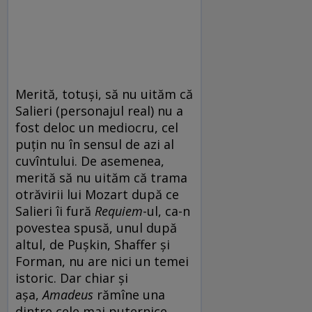
Merită, totuși, să nu uităm că
Salieri (personajul real) nu a
fost deloc un mediocru, cel
puțin nu în sensul de azi al
cuvîntului. De asemenea,
merită să nu uităm că trama
otrăvirii lui Mozart după ce
Salieri îi fură
Requiem
-ul, ca-n
povestea spusă, unul după
altul, de Pușkin, Shaffer și
Forman, nu are nici un temei
istoric. Dar chiar și
așa,
Amadeus
rămîne una
dintre cele mai puternice