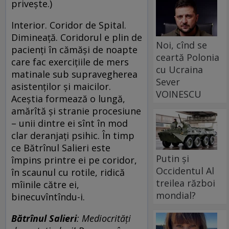
privește.)
Interior. Coridor de Spital.
Dimineață. Coridorul e plin de
Noi, cînd se
pacienți în cămăși de noapte
ceartă Polonia
care fac exercițiile de mers
cu Ucraina
matinale sub supravegherea
Sever
asistenților și maicilor.
VOINESCU
Aceștia formează o lungă,
amărîtă și stranie procesiune
– unii dintre ei sînt în mod
clar deranjați psihic. În timp
ce Bătrînul Salieri este
Putin și
împins printre ei pe coridor,
Occidentul Al
în scaunul cu rotile, ridică
treilea război
mîinile către ei,
mondial?
binecuvîntîndu-i.
Bătrînul Salieri
:
Mediocrități