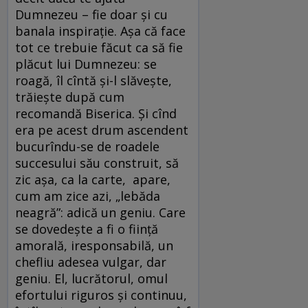
Dumnezeu – fie doar și cu
banala inspirație. Așa că face
tot ce trebuie făcut ca să fie
plăcut lui Dumnezeu: se
roagă, îl cîntă și-l slăvește,
trăiește după cum
recomandă Biserica. Și cînd
era pe acest drum ascendent
bucurîndu-se de roadele
succesului său construit, să
zic așa, ca la carte, apare,
cum am zice azi, „lebăda
neagră”: adică un geniu. Care
se dovedește a fi o ființă
amorală, iresponsabilă, un
chefliu adesea vulgar, dar
geniu. El, lucrătorul, omul
efortului riguros și continuu,