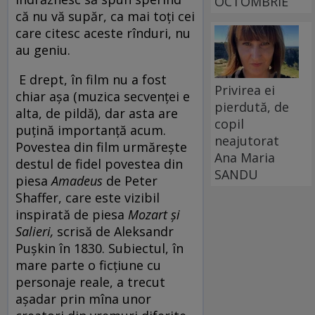
OCTOMBRIE
că nu vă supăr, ca mai toți cei
care citesc aceste rînduri, nu
au geniu.
E drept, în film nu a fost
Privirea ei
chiar așa (muzica secvenței e
pierdută, de
alta, de pildă), dar asta are
copil
puțină importanță acum.
neajutorat
Povestea din film urmărește
Ana Maria
destul de fidel povestea din
SANDU
piesa
Amadeus
de Peter
Shaffer, care este vizibil
inspirată de piesa
Mozart și
Salieri,
scrisă de Aleksandr
Pușkin în 1830. Subiectul, în
mare parte o ficțiune cu
personaje reale, a trecut
așadar prin mîna unor