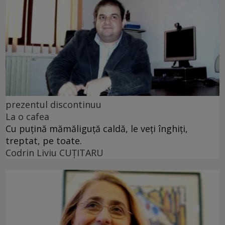
prezentul discontinuu
La o cafea
Cu puţină mămăliguţă caldă, le veţi înghiţi,
treptat, pe toate.
Codrin Liviu CUŢITARU