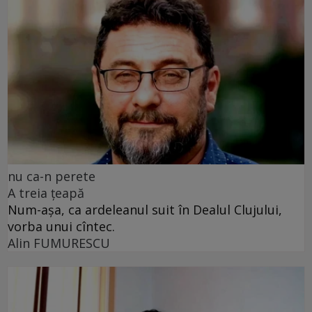
nu ca-n perete
A treia țeapă
Num-așa, ca ardeleanul suit în Dealul Clujului,
vorba unui cîntec.
Alin FUMURESCU