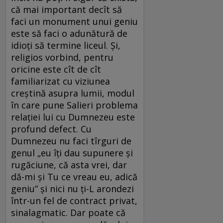
că mai important decît să
faci un monument unui geniu
este să faci o adunătură de
idioți să termine liceul. Și,
religios vorbind, pentru
oricine este cît de cît
familiarizat cu viziunea
creștină asupra lumii, modul
în care pune Salieri problema
relației lui cu Dumnezeu este
profund defect. Cu
Dumnezeu nu faci tîrguri de
genul „eu îți dau supunere și
rugăciune, că asta vrei, dar
dă-mi și Tu ce vreau eu, adică
geniu” și nici nu ți-L arondezi
într-un fel de contract privat,
sinalagmatic. Dar poate că