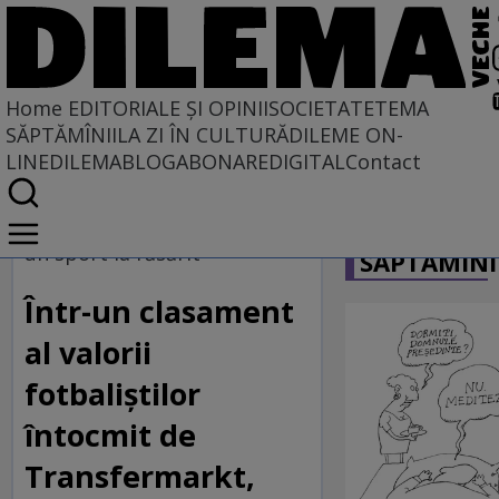
Home
EDITORIALE ȘI OPINII
SOCIETATE
TEMA
SĂPTĂMÎNII
LA ZI ÎN CULTURĂ
DILEME ON-
LINE
DILEMABLOG
ABONARE
DIGITAL
Contact
Home
CARICATU
EDITORIALE ȘI OPINII
un sport la răsărit
SĂPTĂMÎNI
TÎLC SHOW
Într-un clasament
al valorii
fotbaliștilor
întocmit de
Transfermarkt,