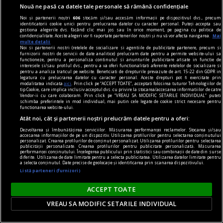
Nouă ne pasă ca datele tale personale să rămână confidențiale
Noi și partenerii noștri
606
stocăm și/sau accesăm informații pe dispozitivul dvs., precum
identificatorii cookie unici pentru prelucrarea datelor cu caracter personal. Puteți accepta sau
gestiona alegerile dvs. făcând clic mai jos sau în orice moment, pe pagina cu politica de
confidențialitate. Aceste alegeri vor fi raportate partenerilor noștri și nu vă vor afecta navigarea.
Mai
multe detalii
Noi si partenerii nostri (retelele de socializare si agentiile de publicitate partenere, precum si
furnizorii nostri de servicii de date analitice) prelucram date pentru a permite website-ului sa
functioneze, pentru a personaliza continutul si anunturile publicitare afisate in functie de
interesele si/sau profilul dvs., pentru a va oferi functionalitati aferente retelelor de socializare si
pentru a analiza traficul pe website. Beneficiati de drepturile prevazute de art. 15-22 din GDPR in
un sport la răsărit
legatura cu prelucrarea datelor cu caracter personal. Aceste drepturi pot fi exercitate prin
modalitatea indicata
aici
. Prin click pe “ACCEPT TOATE”, acceptati folosirea tuturor Tehnologiilor de
Echipa națională de fotbal a României se află
tip Cookie, care implica inclusiv acceptul dvs. cu privire la stocarea/accesarea informatiilor de catre
Vendor-ii cu care colaboram. Prin click pe “VREAU SA MODIFIC SETARILE INDIVIDUAL” puteti
acum pe locul 45 în clasamentul FIFA. E bine, e
schimba preferintele in mod individual, mai putin cele legate de cookie strict necesare pentru
functionarea website-ului.
rău? Are vreo relevanță?
Atât noi, cât și partenerii noștri prelucrăm datele pentru a oferi:
Chiar, ce vă naște fluturi în stomac azi, cînd vă
Dezvoltarea și îmbunătățirea serviciilor. Măsurarea performanței reclamelor. Stocarea și/sau
gîndiți la România?
accesarea informațiilor de pe un dispozitiv. Utilizarea profilurilor pentru selectarea conținutului
personalizat. Crearea profilurilor de conținut personalizat. Utilizarea profilurilor pentru selectarea
Radu NAUM
publicității personalizate. Crearea profilurilor pentru publicitate personalizată. Măsurarea
performanței conținutului. Înțelegerea publicului prin statistici sau combinații de date din surse
diferite. Utilizarea de date limitate pentru a selecta publicitatea. Utilizarea datelor limitate pentru
a selecta conținutul. Date precise de geolocație și identificarea prin scanarea dispozitivului.
Listă parteneri (furnizori)
Parteneri
ACCEPT TOATE
VREAU SA MODIFIC SETARILE INDIVIDUAL