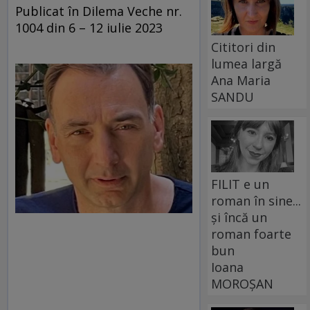
Publicat în Dilema Veche nr.
1004 din 6 – 12 iulie 2023
Cititori din
lumea largă
Ana Maria
SANDU
FILIT e un
roman în sine...
și încă un
roman foarte
bun
Ioana
MOROȘAN