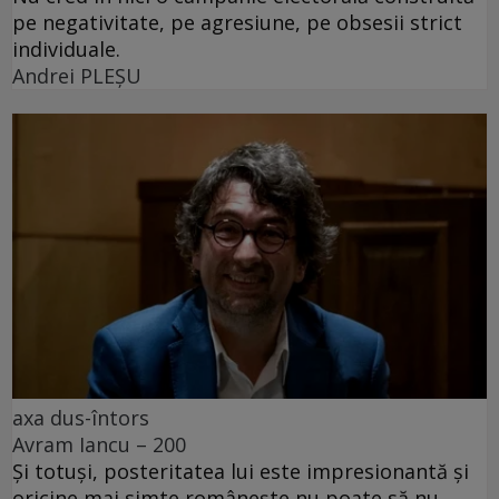
pe negativitate, pe agresiune, pe obsesii strict
individuale.
Andrei PLEŞU
axa dus-întors
Avram Iancu – 200
Și totuși, posteritatea lui este impresionantă și
oricine mai simte românește nu poate să nu