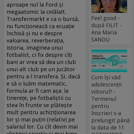
aproape nul la Ford şi
megaatomic la celălalt.
Feel good -
Transfermarkt e ca o bursă,
după FILIT -
nu funcţionează ca ecuaţie
Ana Maria
închisă şi nu e despre
SANDU
valoarea, reverberaţia,
istoria, imaginea unui
fotbalist, ci fix despre cîţi
bani ar vrea să dea un club
unui alt club pe un jucător
pentru a-l transfera. Şi, dacă
Cum își văd
e să o luăm matematic,
adolescenții
formula ar fi cam aşa: la
viitorul? -
tinereţe, pe fotbaliştii cu
Termenul
stea în frunte se plăteşte
pentru
mult pentru achiziţionarea
înscrieri s-a
lor şi mai puţin (relativ) pe
prelungit până
salariul lor. Cu cît devin mai
la data de 11
vîrstnici sportiv şi mai bine