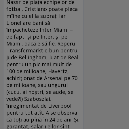
Nassr pe piaţa echipelor de
fotbal, Cristiano poate pleca
mîine cu el la subraţ. Iar
Lionel are bani să
împacheteze Inter Miami –
de fapt, şi pe Inter, şi pe
Miami, dacă e să fie. Reperul
Transfermarkt e bun pentru
Jude Bellingham, luat de Real
pentru un pic mai mult de
100 de milioane, Havertz,
achiziţionat de Arsenal pe 70
de milioane, sau ungurul
(cucu, ai noştri, se aude, se
vede?!) Szaboszlai,
înregimentat de Liverpool
pentru tot atît. A se observa
că toţi au pînă în 24 de ani. Şi,
garantat, salariile lor sînt