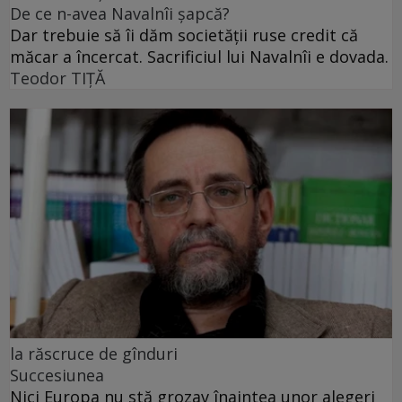
De ce n-avea Navalnîi șapcă?
Dar trebuie să îi dăm societății ruse credit că
măcar a încercat. Sacrificiul lui Navalnîi e dovada.
Teodor TIŢĂ
la răscruce de gînduri
Succesiunea
Nici Europa nu stă grozav înaintea unor alegeri