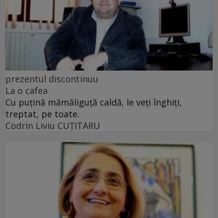
prezentul discontinuu
La o cafea
Cu puţină mămăliguţă caldă, le veţi înghiţi,
treptat, pe toate.
Codrin Liviu CUŢITARU