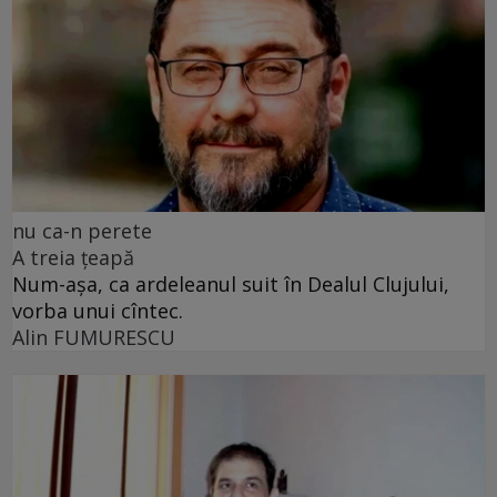
nu ca-n perete
A treia țeapă
Num-așa, ca ardeleanul suit în Dealul Clujului,
vorba unui cîntec.
Alin FUMURESCU