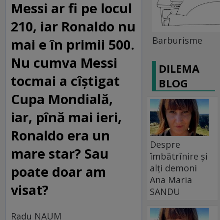
Messi ar fi pe locul
210, iar Ronaldo nu
Barburisme
mai e în primii 500.
Nu cumva Messi
DILEMA
tocmai a cîștigat
BLOG
Cupa Mondială,
iar, pînă mai ieri,
Ronaldo era un
Despre
mare star? Sau
îmbătrînire și
alți demoni
poate doar am
Ana Maria
visat?
SANDU
Radu NAUM