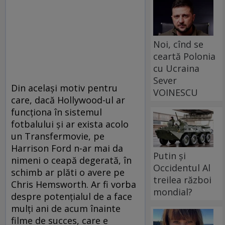
Noi, cînd se
ceartă Polonia
cu Ucraina
Sever
Din acelaşi motiv pentru
VOINESCU
care, dacă Hollywood-ul ar
funcţiona în sistemul
fotbalului şi ar exista acolo
un Transfermovie, pe
Harrison Ford n-ar mai da
Putin și
nimeni o ceapă degerată, în
Occidentul Al
schimb ar plăti o avere pe
treilea război
Chris Hemsworth. Ar fi vorba
mondial?
despre potenţialul de a face
mulţi ani de acum înainte
filme de succes, care e