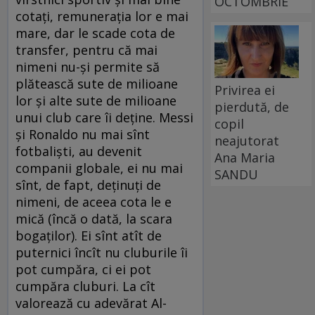
OCTOMBRIE
cotaţi, remuneraţia lor e mai
mare, dar le scade cota de
transfer, pentru că mai
nimeni nu-şi permite să
plătească sute de milioane
Privirea ei
lor şi alte sute de milioane
pierdută, de
unui club care îi deţine. Messi
copil
şi Ronaldo nu mai sînt
neajutorat
fotbalişti, au devenit
Ana Maria
companii globale, ei nu mai
SANDU
sînt, de fapt, deţinuţi de
nimeni, de aceea cota le e
mică (încă o dată, la scara
bogaţilor). Ei sînt atît de
puternici încît nu cluburile îi
pot cumpăra, ci ei pot
cumpăra cluburi. La cît
valorează cu adevărat Al-