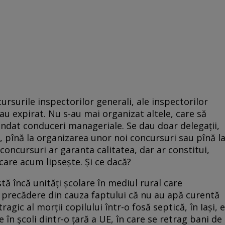
rsurile inspectorilor generali, ale inspectorilor
 au expirat. Nu s-au mai organizat altele, care să
ndat conduceri manageriale. Se dau doar delegații,
pînă la organizarea unor noi concursuri sau pînă l
 concursuri ar garanta calitatea, dar ar constitui,
care acum lipsește. Și ce dacă?
istă încă unități școlare în mediul rural care
u precădere din cauza faptului că nu au apă curentă
agic al morții copilului într-o fosă septică, în Iași, e
 în școli dintr-o țară a UE, în care se retrag bani de