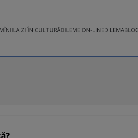
MÎNII
LA ZI ÎN CULTURĂ
DILEME ON-LINE
DILEMABLO
că?