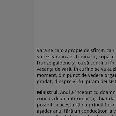
Vara se cam apropie de sfîrșit, can
spre seară în aer tomnatic, copacii
frunze galbene și, ca să continui î
vacanța de vară, în curînd se va auz
moment, din punct de vedere organi
gradat, dinspre vîrful piramidei sis
Ministrul.
Anul a început cu doamn
condus de un interimar și, chiar d
posibil ca acesta să nu prindă fotol
așadar anul fără un conducător la vî