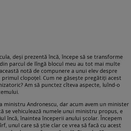
icula, deși prezentă încă, începe să se transforme
 din parcul de lîngă blocul meu au tot mai multe
n această notă de compunere a unui elev despre
i primul clopoțel. Cum ne găsește pregătiți acest
zatoric? Am să punctez cîteva aspecte, luînd-o
temului.
a ministru Andronescu, dar acum avem un minister
acă se vehiculează numele unui ministru propus, e
iul încă, înaintea începerii anului școlar. Începem
rf, unul care să știe clar ce vrea să facă cu acest