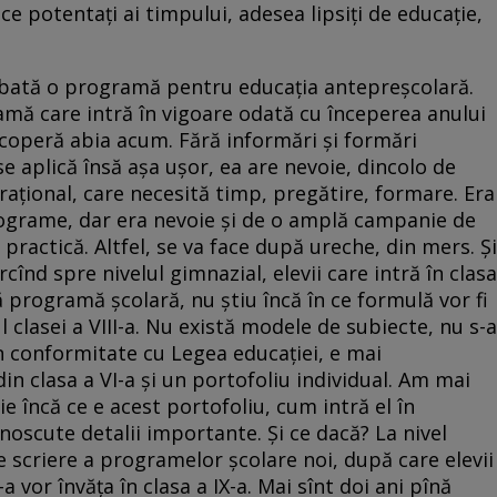
ce potentați ai timpului, adesea lipsiți de educație,
probată o programă pentru educația antepreșcolară.
amă care intră în vigoare odată cu începerea anului
scoperă abia acum. Fără informări și formări
e aplică însă așa ușor, ea are nevoie, dincolo de
ațional, care necesită timp, pregătire, formare. Era
programe, dar era nevoie și de o amplă campanie de
 practică. Altfel, se va face după ureche, din mers. Și
rcînd spre nivelul gimnazial, elevii care intră în clasa
ă programă școlară, nu știu încă în ce formulă vor fi
l clasei a VIII-a. Nu există modele de subiecte, nu s-a
în conformitate cu Legea educației, e mai
din clasa a VI-a și un portofoliu individual. Am mai
ie încă ce e acest portofoliu, cum intră el în
unoscute detalii importante. Și ce dacă? La nivel
de scriere a programelor școlare noi, după care elevii
a vor învăța în clasa a IX-a. Mai sînt doi ani pînă