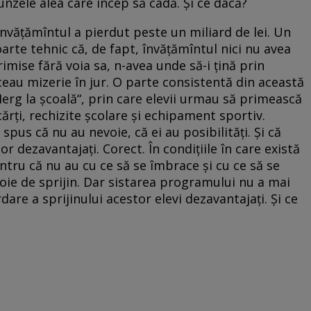
runzele alea care încep să cadă. Și ce dacă?
învățămîntul a pierdut peste un miliard de lei. Un
arte tehnic că, de fapt, învățămîntul nici nu avea
primise fără voia sa, n-avea unde să-i țină prin
eau mizerie în jur. O parte consistentă din această
rg la școală“, prin care elevii urmau să primească
rți, rechizite școlare și echipament sportiv.
 spus că nu au nevoie, că ei au posibilități. Și că
or dezavantajați. Corect. În condițiile în care există
ntru că nu au cu ce să se îmbrace și cu ce să se
evoie de sprijin. Dar sistarea programului nu a mai
re a sprijinului acestor elevi dezavantajați. Și ce