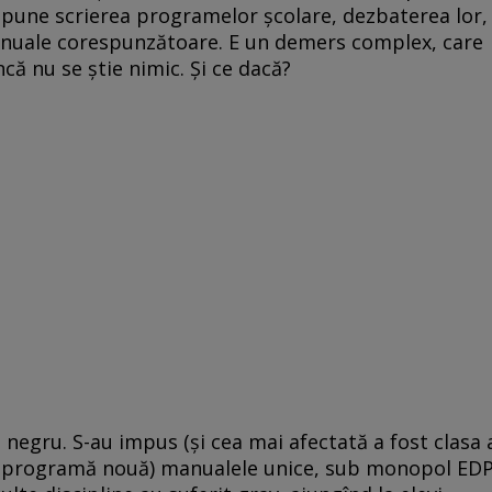
upune scrierea programelor școlare, dezbaterea lor,
anuale corespunzătoare. E un demers complex, care
ncă nu se știe nimic. Și ce dacă?
n negru. S-au impus (și cea mai afectată a fost clasa 
pe o programă nouă) manualele unice, sub monopol ED