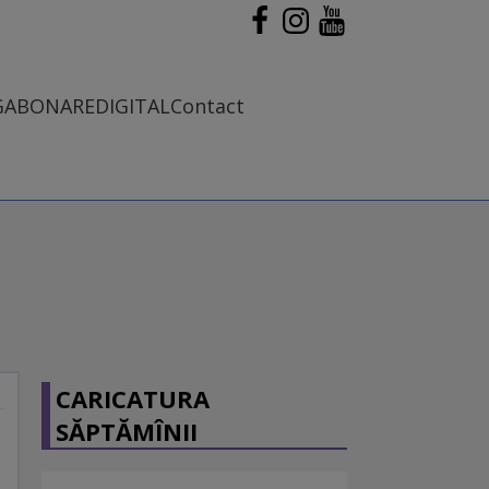
G
ABONARE
DIGITAL
Contact
CARICATURA
SĂPTĂMÎNII