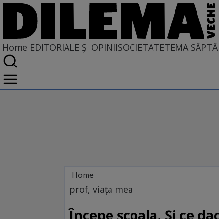
Home
EDITORIALE ȘI OPINII
SOCIETATE
TEMA SĂPTĂ
Home
EDITORIALE ȘI OPINII
prof, viața mea
TÎLC SHOW
Începe școala. Și ce da