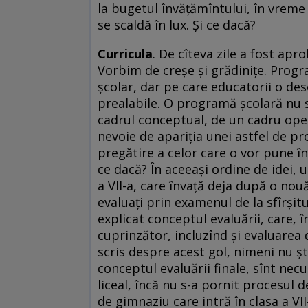
la bugetul învățămîntului, în vreme 
se scaldă în lux. Și ce dacă?
Curricula
. De cîteva zile a fost a
Vorbim de creșe și grădinițe. Progr
școlar, dar pe care educatorii o de
prealabile. O programă școlară nu s
cadrul conceptual, de un cadru oper
nevoie de apariția unei astfel de 
pregătire a celor care o vor pune în
ce dacă? În aceeași ordine de idei, u
a VII-a, care învață deja după o nou
evaluați prin examenul de la sfîrșitu
explicat conceptul evaluării, care, 
cuprinzător, incluzînd și evaluarea 
scris despre acest gol, nimeni nu șt
conceptul evaluării finale, sînt nec
liceal, încă nu s-a pornit procesul 
de gimnaziu care intră în clasa a VII-