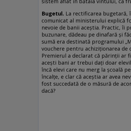
sistem aflat în bătaia vîntului, ca f
Bugetul.
La rectificarea bugetară, 
comunicat al ministerului explică fo
nevoie de banii aceștia. Practic, îi 
buzunare, dădeau pe dinafară și făc
sumă era destinată programului „Me
vouchere pentru achiziționarea de că
Premierul a declarat că părinții ar fi
acești bani ar trebui dați doar elevil
încă elevi care nu merg la școală pe
încalțe, e clar că aceștia ar avea n
fost succedată de o măsură de acorda
dacă?