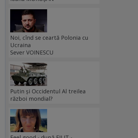
Noi, cînd se ceartă Polonia cu
Ucraina
Sever VOINESCU
Putin și Occidentul Al treilea
război mondial?
Feel good - după FILIT -