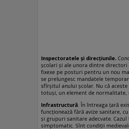
Inspectoratele și direcțiunile.
Concu
școlari și ale unora dintre directori
fixexe pe posturi pentru un nou ma
se prelungesc mandatele temporar, 
sfîrșitul anului școlar. Nu că aceste
totuși, un element de normalitate, 
Infrastructură
. În întreaga țară ex
funcționează fără avize sanitare, c
și grupuri sanitare adecvate. Cazul tr
simptomatic. Sînt condiții medievale