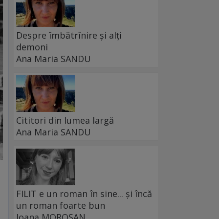
Despre îmbătrînire și alți
demoni
Ana Maria SANDU
Cititori din lumea largă
Ana Maria SANDU
FILIT e un roman în sine... și încă
un roman foarte bun
Ioana MOROȘAN