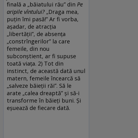
finală a „băiatului rău” din
Pe
aripile vîntului?
„Draga mea,
puțin îmi pasă!” Ar fi vorba,
așadar, de atracția
„libertății”, de absența
„constrîngerilor” la care
femeile, din nou
subconștient, ar fi supuse
toată viața. 2) Tot din
instinct, de această dată unul
matern, femeile încearcă să
„salveze băieții răi”. Să le
arate „calea dreaptă” și să-i
transforme în băieți buni. Și
eșuează de fiecare dată.