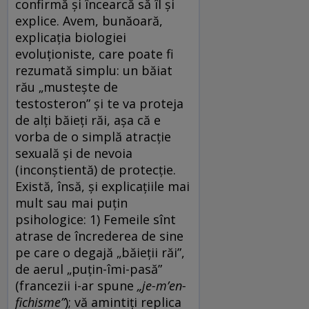
confirmă și încearcă să îl și
explice. Avem, bunăoară,
explicația biologiei
evoluționiste, care poate fi
rezumată simplu: un băiat
rău „mustește de
testosteron” și te va proteja
de alți băieți răi, așa că e
vorba de o simplă atracție
sexuală și de nevoia
(inconștientă) de protecție.
Există, însă, și explicațiile mai
mult sau mai puțin
psihologice: 1) Femeile sînt
atrase de încrederea de sine
pe care o degajă „băieții răi”,
de aerul „puțin-îmi-pasă”
(francezii i-ar spune
„je-m’en-
fichisme”
); vă amintiți replica