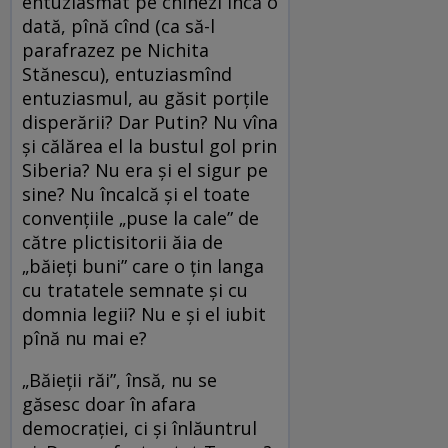
entuziasmat pe chinezi încă o
dată, pînă cînd (ca să-l
parafrazez pe Nichita
Stănescu), entuziasmînd
entuziasmul, au găsit porțile
disperării? Dar Putin? Nu vîna
și călărea el la bustul gol prin
Siberia? Nu era și el sigur pe
sine? Nu încalcă și el toate
convențiile „puse la cale” de
către plictisitorii ăia de
„băieți buni” care o țin langa
cu tratatele semnate și cu
domnia legii? Nu e și el iubit
pînă nu mai e?
„Băieții răi”, însă, nu se
găsesc doar în afara
democrației, ci și înlăuntrul