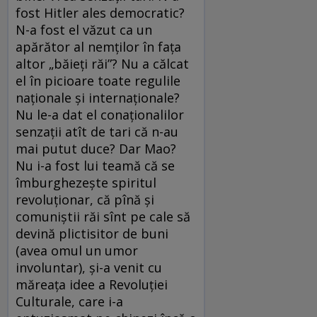
fost Hitler ales democratic?
N-a fost el văzut ca un
apărător al nemților în fața
altor „băieți răi”? Nu a călcat
el în picioare toate regulile
naționale și internaționale?
Nu le-a dat el conaționalilor
senzații atît de tari că n-au
mai putut duce? Dar Mao?
Nu i-a fost lui teamă că se
îmburghezește spiritul
revoluționar, că pînă și
comuniștii răi sînt pe cale să
devină plictisitor de buni
(avea omul un umor
involuntar), și-a venit cu
măreața idee a Revoluției
Culturale, care i-a