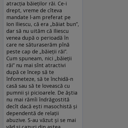
atracția băieților răi. Ce-i
drept, vreme de cîteva
mandate l-am preferat pe
Ion Iliescu, că era „băiat bun”,
dar să nu uităm că Iliescu
venea după o perioadă în
care ne săturaserăm pînă
peste cap de „băieții răi”.
Cum spuneam, nici „băieții
răi” nu mai sînt atractivi
după ce încep să te
înfometeze, să te închidă-n
casă sau să te lovească cu
pumnii și picioarele. De ăștia
nu mai rămîi îndrăgostită
decît dacă ești masochistă și
dependentă de relații
abuzive. S-au văzut și se mai
văd și cazuri din astea.