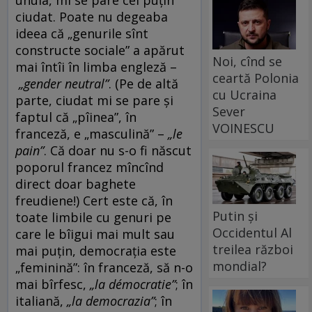
ciudat. Poate nu degeaba
ideea că „genurile sînt
constructe sociale” a apărut
Noi, cînd se
mai întîi în limba engleză –
ceartă Polonia
„gender neutral”
. (Pe de altă
cu Ucraina
parte, ciudat mi se pare și
Sever
faptul că „pîinea”, în
VOINESCU
franceză, e „masculină” –
„le
pain”
. Că doar nu s-o fi născut
poporul francez mîncînd
direct doar baghete
freudiene!) Cert este că, în
Putin și
toate limbile cu genuri pe
Occidentul Al
care le bîigui mai mult sau
treilea război
mai puțin, democrația este
mondial?
„feminină”: în franceză, să n-o
mai bîrfesc,
„la démocratie”
; în
italiană,
„la democrazia”
; în