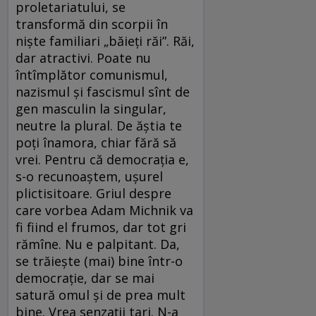
proletariatului, se
transformă din scorpii în
niște familiari „băieți răi”. Răi,
dar atractivi. Poate nu
întîmplător comunismul,
nazismul și fascismul sînt de
gen masculin la singular,
neutre la plural. De ăștia te
poți înamora, chiar fără să
vrei. Pentru că democrația e,
s-o recunoaștem, ușurel
plictisitoare. Griul despre
care vorbea Adam Michnik va
fi fiind el frumos, dar tot gri
rămîne. Nu e palpitant. Da,
se trăiește (mai) bine într-o
democrație, dar se mai
satură omul și de prea mult
bine. Vrea senzații tari. N-a