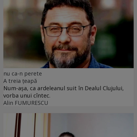
nu ca-n perete
A treia țeapă
Num-așa, ca ardeleanul suit în Dealul Clujului,
vorba unui cîntec.
Alin FUMURESCU