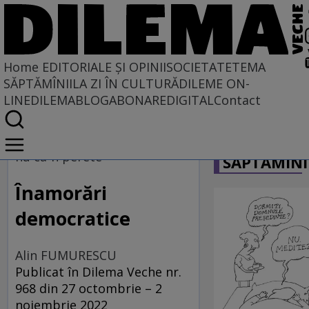
Home
EDITORIALE ȘI OPINII
SOCIETATE
TEMA
SĂPTĂMÎNII
LA ZI ÎN CULTURĂ
DILEME ON-
LINE
DILEMABLOG
ABONARE
DIGITAL
Contact
Home
CARICATU
EDITORIALE ȘI OPINII
nu ca-n perete
SĂPTĂMÎNI
TÎLC SHOW
Înamorări
democratice
Alin FUMURESCU
Publicat în Dilema Veche nr.
968 din 27 octombrie – 2
noiembrie 2022