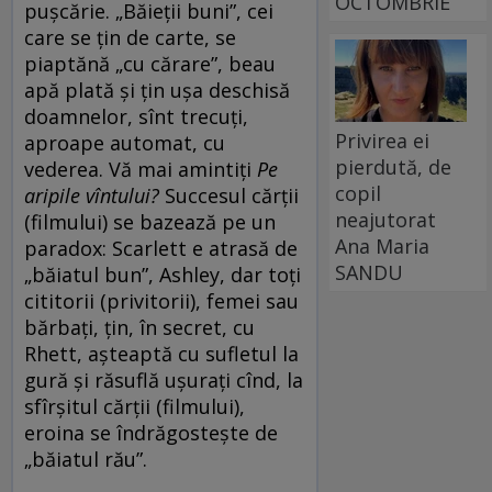
OCTOMBRIE
pușcărie. „Băieții buni”, cei
care se țin de carte, se
piaptănă „cu cărare”, beau
apă plată și țin ușa deschisă
doamnelor, sînt trecuți,
Privirea ei
aproape automat, cu
pierdută, de
vederea. Vă mai amintiți
Pe
copil
aripile vîntului?
Succesul cărții
neajutorat
(filmului) se bazează pe un
Ana Maria
paradox: Scarlett e atrasă de
SANDU
„băiatul bun”, Ashley, dar toți
cititorii (privitorii), femei sau
bărbați, țin, în secret, cu
Rhett, așteaptă cu sufletul la
gură și răsuflă ușurați cînd, la
sfîrșitul cărții (filmului),
eroina se îndrăgostește de
„băiatul rău”.