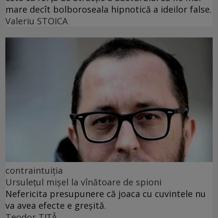
mare decît bolboroseala hipnotică a ideilor false.
Valeriu STOICA
contraintuiția
Ursulețul mișel la vînătoare de spioni
Nefericita presupunere că joaca cu cuvintele nu
va avea efecte e greșită.
Teodor TIŢĂ