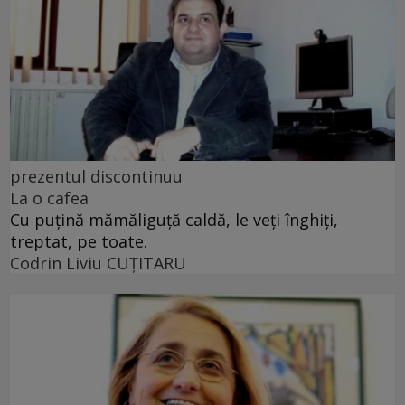
prezentul discontinuu
La o cafea
Cu puţină mămăliguţă caldă, le veţi înghiţi,
treptat, pe toate.
Codrin Liviu CUŢITARU