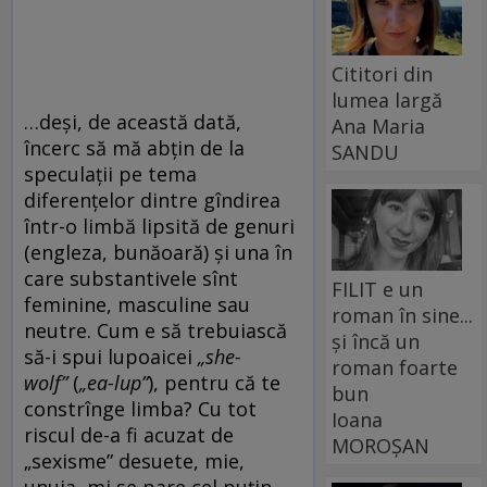
Cititori din
lumea largă
…deși, de această dată,
Ana Maria
încerc să mă abțin de la
SANDU
speculații pe tema
diferențelor dintre gîndirea
într-o limbă lipsită de genuri
(engleza, bunăoară) și una în
care substantivele sînt
FILIT e un
feminine, masculine sau
roman în sine...
neutre. Cum e să trebuiască
și încă un
să-i spui lupoaicei
„she-
roman foarte
wolf”
(
„ea-lup”
), pentru că te
bun
constrînge limba? Cu tot
Ioana
riscul de-a fi acuzat de
MOROȘAN
„sexisme” desuete, mie,
unuia, mi se pare cel puțin