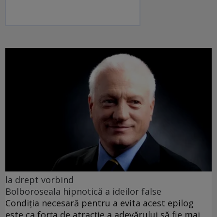
la drept vorbind
Bolboroseala hipnotică a ideilor false
Condiția necesară pentru a evita acest epilog
este ca forța de atracție a adevărului să fie mai