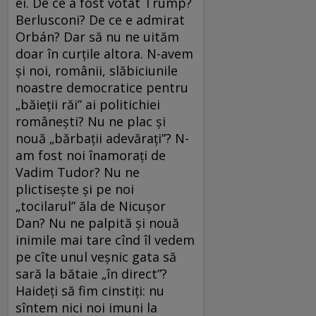
ei. De ce a fost votat Trump?
Berlusconi? De ce e admirat
Orbán? Dar să nu ne uităm
doar în curțile altora. N-avem
și noi, românii, slăbiciunile
noastre democratice pentru
„băieții răi” ai politichiei
românești? Nu ne plac și
nouă „bărbații adevărați”? N-
am fost noi înamorați de
Vadim Tudor? Nu ne
plictisește și pe noi
„tocilarul” ăla de Nicușor
Dan? Nu ne palpită și nouă
inimile mai tare cînd îl vedem
pe cîte unul veșnic gata să
sară la bătaie „în direct”?
Haideți să fim cinstiți: nu
sîntem nici noi imuni la