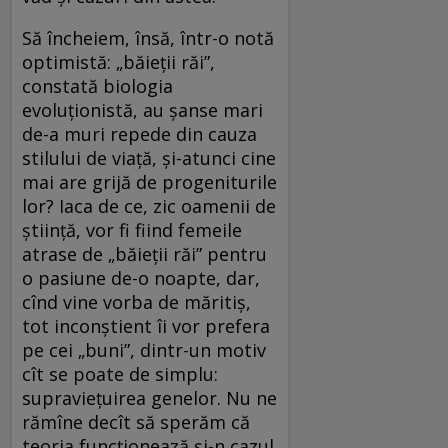
Să încheiem, însă, într-o notă
optimistă: „băieții răi”,
constată biologia
evoluționistă, au șanse mari
de-a muri repede din cauza
stilului de viață, și-atunci cine
mai are grijă de progeniturile
lor? Iaca de ce, zic oamenii de
știință, vor fi fiind femeile
atrase de „băieții răi” pentru
o pasiune de-o noapte, dar,
cînd vine vorba de măritiș,
tot inconștient îi vor prefera
pe cei „buni”, dintr-un motiv
cît se poate de simplu:
supraviețuirea genelor. Nu ne
rămîne decît să sperăm că
teoria funcționează și-n cazul