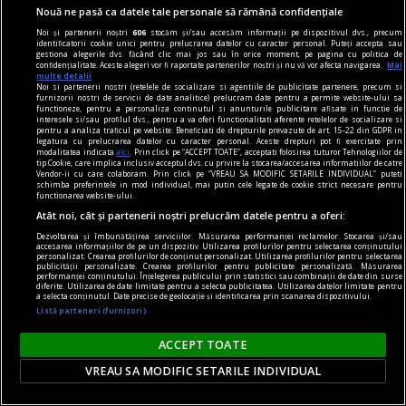
Nouă ne pasă ca datele tale personale să rămână confidențiale
viața de capital
Noi și partenerii noștri
606
stocăm și/sau accesăm informații pe dispozitivul dvs., precum
Cînd economia de piață s-a pierdut printre
identificatorii cookie unici pentru prelucrarea datelor cu caracter personal. Puteți accepta sau
gestiona alegerile dvs. făcând clic mai jos sau în orice moment, pe pagina cu politica de
proteste
confidențialitate. Aceste alegeri vor fi raportate partenerilor noștri și nu vă vor afecta navigarea.
Mai
multe detalii
Întrebarea este: pînă unde vor merge încălcările
Noi si partenerii nostri (retelele de socializare si agentiile de publicitate partenere, precum si
furnizorii nostri de servicii de date analitice) prelucram date pentru a permite website-ului sa
principiilor economiei de piață și cele privind
functioneze, pentru a personaliza continutul si anunturile publicitare afisate in functie de
interesele si/sau profilul dvs., pentru a va oferi functionalitati aferente retelelor de socializare si
funcționarea Uniunii Europene?
pentru a analiza traficul pe website. Beneficiati de drepturile prevazute de art. 15-22 din GDPR in
legatura cu prelucrarea datelor cu caracter personal. Aceste drepturi pot fi exercitate prin
Constantin RUDNIŢCHI
modalitatea indicata
aici
. Prin click pe “ACCEPT TOATE”, acceptati folosirea tuturor Tehnologiilor de
tip Cookie, care implica inclusiv acceptul dvs. cu privire la stocarea/accesarea informatiilor de catre
Vendor-ii cu care colaboram. Prin click pe “VREAU SA MODIFIC SETARILE INDIVIDUAL” puteti
schimba preferintele in mod individual, mai putin cele legate de cookie strict necesare pentru
functionarea website-ului.
Atât noi, cât și partenerii noștri prelucrăm datele pentru a oferi:
Dezvoltarea și îmbunătățirea serviciilor. Măsurarea performanței reclamelor. Stocarea și/sau
accesarea informațiilor de pe un dispozitiv. Utilizarea profilurilor pentru selectarea conținutului
personalizat. Crearea profilurilor de conținut personalizat. Utilizarea profilurilor pentru selectarea
publicității personalizate. Crearea profilurilor pentru publicitate personalizată. Măsurarea
performanței conținutului. Înțelegerea publicului prin statistici sau combinații de date din surse
diferite. Utilizarea de date limitate pentru a selecta publicitatea. Utilizarea datelor limitate pentru
a selecta conținutul. Date precise de geolocație și identificarea prin scanarea dispozitivului.
Listă parteneri (furnizori)
ACCEPT TOATE
VREAU SA MODIFIC SETARILE INDIVIDUAL