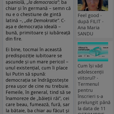
spaniolă,
„la democracia”
; ba
chiar și în germană – semn că
nu e o chestiune de gintă
Feel good -
latină –,
„die Demokratie”
. C-
după FILIT -
așa e democrația ideală –
Ana Maria
bună, primitoare și iubăreață
SANDU
din fire.
Ei bine, tocmai în această
predispoziție iubitoare se
ascunde și un mare pericol –
Cum își văd
unul existențial, cum îi place
adolescenții
lui Putin să spună:
viitorul? -
democrația se îndrăgostește
Termenul
prea ușor de cine nu trebuie.
pentru
Femeile, în general, tind să se
înscrieri s-a
înamoreze de „băieții răi”, cei
prelungit până
care beau, fumează, fură, sar
la data de 11
la bătaie, ba chiar au făcut și