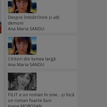
Despre îmbătrînire și alți
demoni
Ana Maria SANDU
Cititori din lumea largă
Ana Maria SANDU
FILIT e un roman în sine... și încă
un roman foarte bun
Ioana MOROȘAN