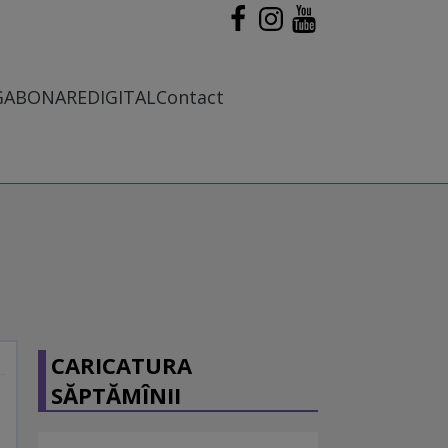
G
ABONARE
DIGITAL
Contact
CARICATURA
SĂPTĂMÎNII