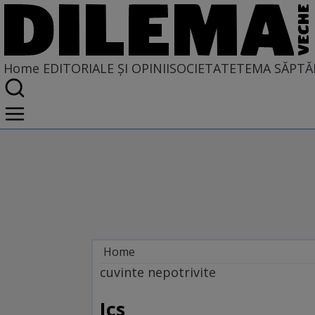
Home
EDITORIALE ȘI OPINII
SOCIETATE
TEMA SĂPTĂ
Home
EDITORIALE ȘI OPINII
cuvinte nepotrivite
TÎLC SHOW
Ics