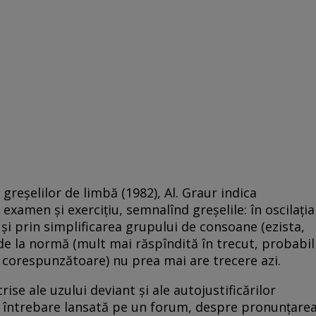
 greşelilor de limbă (1982), Al. Graur indica
examen şi exerciţiu, semnalînd greşelile: în oscilaţia
r şi prin simplificarea grupului de consoane (ezista,
de la normă (mult mai răspîndită în trecut, probabil
i corespunzătoare) nu prea mai are trecere azi.
rise ale uzului deviant şi ale autojustificărilor
o întrebare lansată pe un forum, despre pronunţare