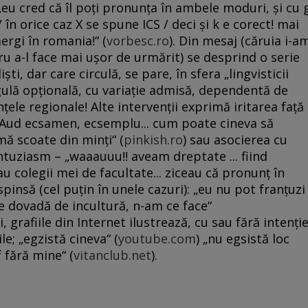
„eu cred că îl poţi pronunţa în ambele moduri, şi cu 
 / în orice caz X se spune ICS / deci şi k e corect! mai
mergi în romania!“ (
vorbesc.ro
). Din mesaj (căruia i-a
u a-l face mai uşor de urmărit) se desprind o serie
ti, dar care circulă, se pare, în sfera „lingvisticii
egulă opţională, cu variaţie admisă, dependentă de
ţele regionale! Alte intervenţii exprimă iritarea faţă
„Aud ecsamen, ecsemplu... cum poate cineva să
 mă scoate din minţi“ (
pinkish.ro
) sau asocierea cu
tuziasm – „waaauuu!! aveam dreptate ... fiind
u colegii mei de facultate... ziceau că pronunţ în
spinsă (cel puţin în unele cazuri): „eu nu pot franţuzi
 e dovadă de incultură, n-am ce face“
i, grafiile din Internet ilustrează, cu sau fără intenţi
le; „egzistă cineva“ (
youtube.com
) „nu egsistă loc
 fără mine“ (
vitanclub.net
).