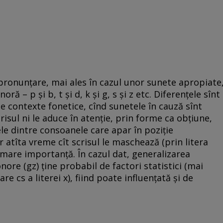
 pronunţare, mai ales în cazul unor sunete apropiate
 – p şi b, t şi d, k şi g, s şi z etc. Diferenţele sînt
e contexte fonetice, cînd sunetele în cauză sînt
isul ni le aduce în atenţie, prin forme ca obţiune,
le dintre consoanele care apar în poziţie
r atîta vreme cît scrisul le maschează (prin litera
a mare importanţă. În cazul dat, generalizarea
onore (gz) ţine probabil de factori statistici (mai
 cs a literei x), fiind poate influenţată şi de