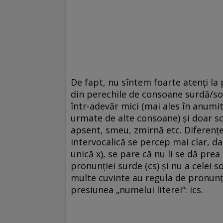
De fapt, nu sîntem foarte atenţi la
din perechile de consoane surdă/sonoră
într-adevăr mici (mai ales în anumit
urmate de alte consoane) şi doar scr
apsent, smeu, zmirnă etc. Diferenţe
intervocalică se percep mai clar, da
unică x), se pare că nu li se dă pre
pronunţiei surde (cs) şi nu a celei s
multe cuvinte au regula de pronunţare
presiunea „numelui literei“: ics.