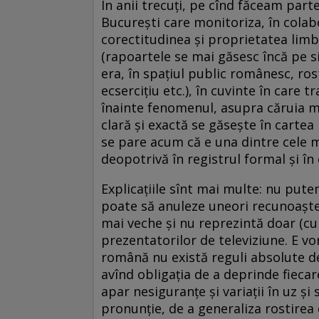
În anii trecuţi, pe cînd făceam parte
Bucureşti care monitoriza, în colabo
corectitudinea şi proprietatea limbi
(rapoartele se mai găsesc încă pe si
era, în spaţiul public românesc, rost
ecserciţiu etc.), în cuvinte în car
înainte fenomenul, asupra căruia mi-
clară şi exactă se găseşte în cartea
se pare acum că e una dintre cele m
deopotrivă în registrul formal şi în
Explicaţiile sînt mai multe: nu put
poate să anuleze uneori recunoaşter
mai veche şi nu reprezintă doar (c
prezentatorilor de televiziune. E vo
română nu există reguli absolute de 
avînd obligaţia de a deprinde fiecar
apar nesiguranţe şi variaţii în uz ş
pronunţie, de a generaliza rostire