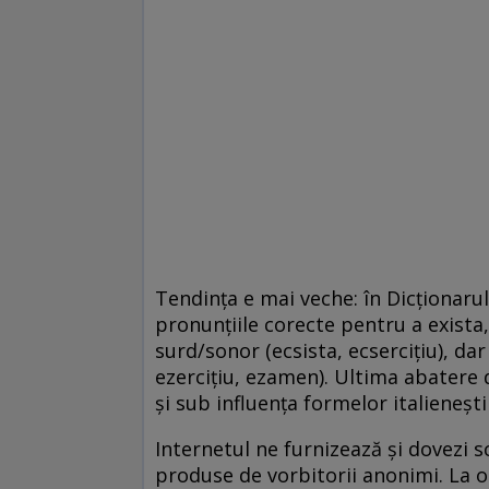
Tendinţa e mai veche: în Dicţionarul
pronunţiile corecte pentru a exista, 
surd/sonor (ecsista, ecserciţiu), da
ezerciţiu, ezamen). Ultima abatere 
şi sub influenţa formelor italieneşt
Internetul ne furnizează şi dovezi sc
produse de vorbitorii anonimi. La 