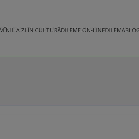
MÎNII
LA ZI ÎN CULTURĂ
DILEME ON-LINE
DILEMABLO