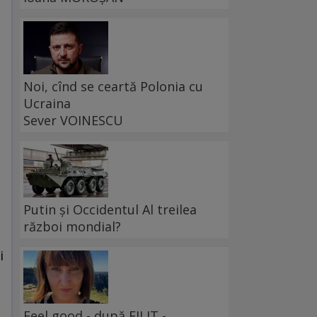
Noi, cînd se ceartă Polonia cu
Ucraina
Sever VOINESCU
Putin și Occidentul Al treilea
război mondial?
i
Feel good - după FILIT -