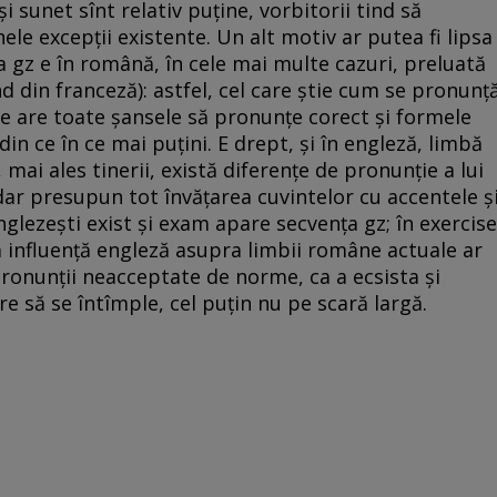
 sunet sînt relativ puţine, vorbitorii tind să
ele excepţii existente. Un alt motiv ar putea fi lipsa
 gz e în română, în cele mai multe cazuri, preluată
nd din franceză): astfel, cel care ştie cum se pronunţ
ce are toate şansele să pronunţe corect şi formele
in ce în ce mai puţini. E drept, şi în engleză, limbă
mai ales tinerii, există diferenţe de pronunţie a lui
 dar presupun tot învăţarea cuvintelor cu accentele ş
englezeşti exist şi exam apare secvenţa gz; în exercise
a influenţă engleză asupra limbii române actuale ar
ronunţii neacceptate de norme, ca a ecsista şi
 să se întîmple, cel puţin nu pe scară largă.